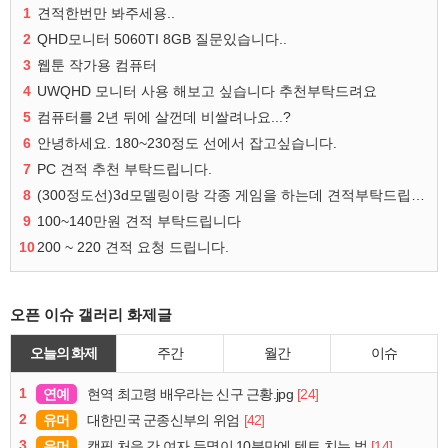
1
견적한번만 봐주세용..
2
QHD모니터 5060TI 8GB 질문있습니다..
3
웹툰 작가용 컴퓨터
4
UWQHD 모니터 사용 해보고 싶습니다 추천부탁드려요
5
컴퓨터를 2년 뒤에 살껀데 비쌀려나요...?
6
안녕하세요. 180~230정도 선에서 잡고싶습니다.
7
PC 견적 추천 부탁드립니다.
8
(300정도선)3d모델링이랑 각종 게임을 하는데 견적부탁드립니다!300정도선
9
100~140만원 견적 부탁드립니다
10
200 ~ 220 견적 요청 드립니다.
오픈 이슈 갤러리 화제글
오늘의 화제
주간
월간
이슈
1
연예
[24]
현역 최고령 배우라는 신구 근황.jpg
2
유머
[42]
대한민국 군종신부의 위엄
3
유머
[14]
캠핑 처음 간 여자 두명이 10분만에 텐트 치는 법