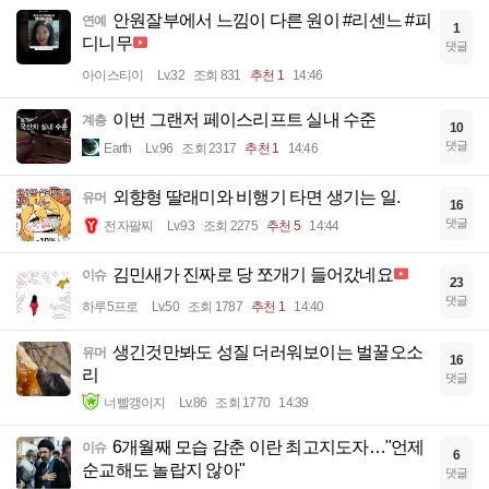
안원잘부에서 느낌이 다른 원이 #리센느 #피
연예
1
디니무
댓글
아이스티이
Lv.32
조회 831
추천 1
14:46
이번 그랜저 페이스리프트 실내 수준
계층
10
댓글
Earth
Lv.96
조회 2317
추천 1
14:46
외향형 딸래미와 비행기 타면 생기는 일.
유머
16
댓글
전자팔찌
Lv.93
조회 2275
추천 5
14:44
김민새가 진짜로 당 쪼개기 들어갔네요
이슈
23
댓글
하루5프로
Lv.50
조회 1787
추천 1
14:40
생긴것만봐도 성질 더러워보이는 벌꿀오소
유머
16
리
댓글
너빨갱이지
Lv.86
조회 1770
14:39
6개월째 모습 감춘 이란 최고지도자…"언제
이슈
6
순교해도 놀랍지 않아"
댓글