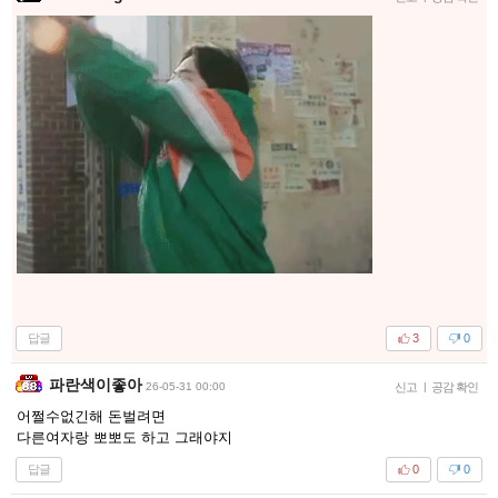
답글
3
0
파란색이좋아
26-05-31 00:00
신고
|
공감 확인
어쩔수없긴해 돈벌려면
다른여자랑 뽀뽀도 하고 그래야지
답글
0
0