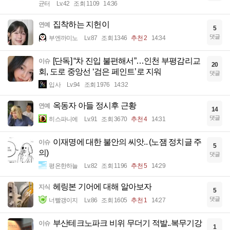
균터
Lv.42
조회 1109
14:36
집착하는 지헌이
연예
5
댓글
부엔까미노
Lv.87
조회 1346
추천 2
14:34
[단독] “차 진입 불편해서”…인천 부평감리교
이슈
20
회, 도로 중앙선 ‘검은 페인트’로 지워
댓글
입사
Lv.94
조회 1976
14:32
옥동자 아들 정시후 근황
연예
14
댓글
히스파니에
Lv.91
조회 3670
추천 4
14:31
이재명에 대한 불안의 씨앗.. (노잼 정치글 주
이슈
5
의)
댓글
평온한하늘
Lv.82
조회 1196
추천 5
14:29
헤링본 기어에 대해 알아보자
지식
5
댓글
너빨갱이지
Lv.86
조회 1605
추천 1
14:27
부산테크노파크 비위 무더기 적발..복무기강
이슈
1