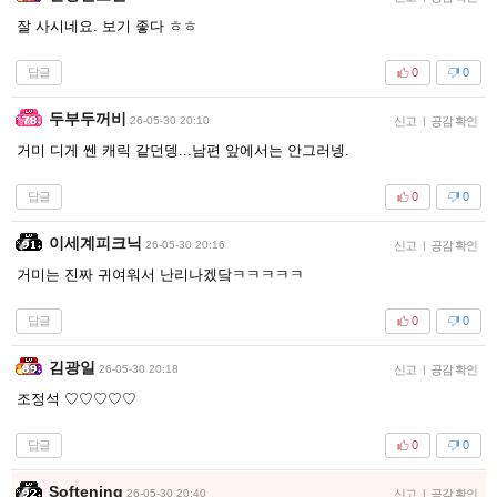
잘 사시네요. 보기 좋다 ㅎㅎ
답글
0
0
두부두꺼비
26-05-30 20:10
신고
|
공감 확인
거미 디게 쎈 캐릭 같던뎅...남편 앞에서는 안그러넹.
답글
0
0
이세계피크닉
26-05-30 20:16
신고
|
공감 확인
거미는 진짜 귀여워서 난리나겠닼ㅋㅋㅋㅋㅋ
답글
0
0
김광일
26-05-30 20:18
신고
|
공감 확인
조정석 ♡♡♡♡♡
답글
0
0
Softening
26-05-30 20:40
신고
|
공감 확인