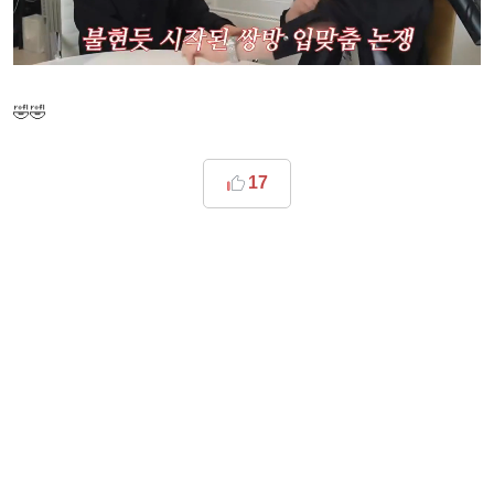
🤣🤣
17