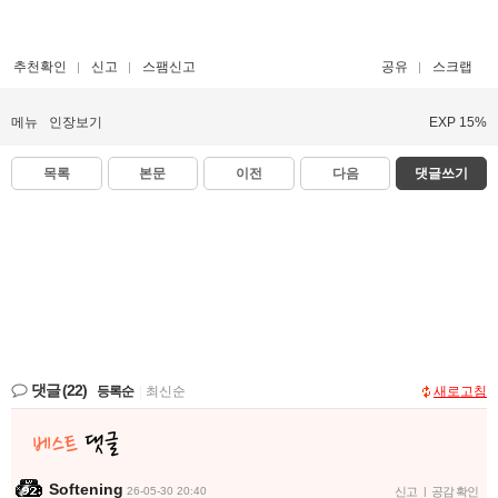
추천확인
신고
스팸신고
공유
스크랩
메뉴
인장보기
EXP 15%
목록
본문
이전
다음
댓글쓰기
댓글
(22)
등록순
|
최신순
새로고침
Softening
26-05-30 20:40
신고
|
공감 확인