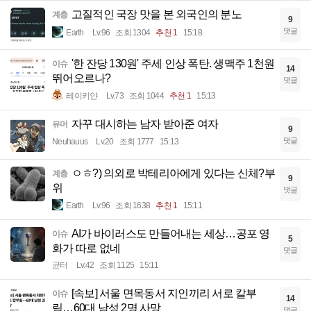
고질적인 국장 맛을 본 외국인의 분노
계층
9
댓글
Earth
Lv.96
조회 1304
추천 1
15:18
'한 잔당 130원' 주세 인상 폭탄. 생맥주 1천원
이슈
14
뛰어오르나?
댓글
레이키얀
Lv.73
조회 1044
추천 1
15:13
자꾸 대시하는 남자 받아준 여자
유머
9
댓글
Neuhauus
Lv.20
조회 1777
15:13
ㅇㅎ?) 의외로 박테리아에게 있다는 신체?부
계층
9
위
댓글
Earth
Lv.96
조회 1638
추천 1
15:11
AI가 바이러스도 만들어내는 세상…공포 영
이슈
5
화가 따로 없네
댓글
균터
Lv.42
조회 1125
15:11
[속보] 서울 면목동서 지인끼리 서로 칼부
이슈
14
림…60대 남성 2명 사망
댓글