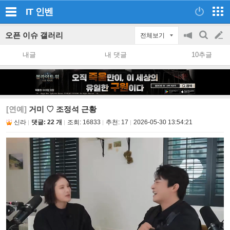
IT
인벤
오픈 이슈 갤러리
전체보기
공
검
글
지
색
내글
내 댓글
10추글
on/off
쓰
기
[연예]
거미 ♡ 조정석 근황
신라
댓글: 22 개
조회:
16833
추천:
17
2026-05-30 13:54:21