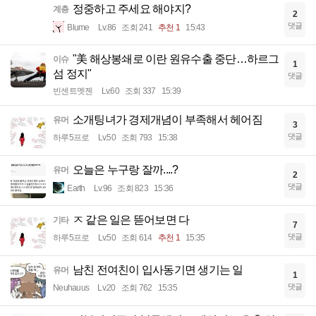
정중하고 주세요 해야지?
계층
2
댓글
Blume
Lv.86
조회 241
추천 1
15:43
"美 해상봉쇄로 이란 원유수출 중단…하르그
이슈
1
섬 정지"
댓글
빈센트멧젠
Lv.60
조회 337
15:39
소개팅녀가 경제개념이 부족해서 헤어짐
유머
3
댓글
하루5프로
Lv.50
조회 793
15:38
오늘은 누구랑 잘까....?
유머
2
댓글
Earth
Lv.96
조회 823
15:36
ㅈ 같은 일은 뜯어보면 다
기타
7
댓글
하루5프로
Lv.50
조회 614
추천 1
15:35
남친 전여친이 입사동기면 생기는 일
유머
1
댓글
Neuhauus
Lv.20
조회 762
15:35