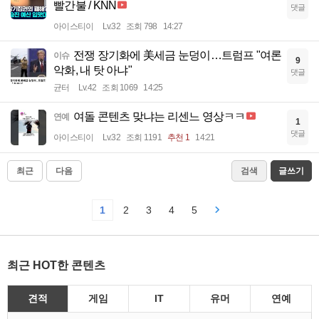
빨간불 / KNN
댓글
아이스티이
Lv.32
조회 798
14:27
전쟁 장기화에 美세금 눈덩이…트럼프 "여론
이슈
9
악화, 내 탓 아냐"
댓글
균터
Lv.42
조회 1069
14:25
여돌 콘텐츠 맞냐는 리센느 영상ㅋㅋ
연예
1
댓글
아이스티이
Lv.32
조회 1191
추천 1
14:21
최근
다음
검색
글쓰기
1
2
3
4
5
최근 HOT한 콘텐츠
견적
게임
IT
유머
연예