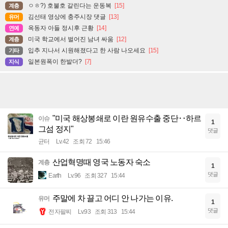
ㅇㅎ?) 호불호 갈린다는 운동복
[15]
계층
김선태 영상에 충주시장 댓글
[13]
유머
옥동자 아들 정시후 근황
[14]
연예
미국 학교에서 벌어진 남녀 싸움
[12]
계층
입추 지나서 시원해졌다고 한 사람 나오세요
[15]
기타
일본원폭이 한발더?
[7]
지식
"미국 해상봉쇄로 이란 원유수출 중단‥하르
이슈
1
그섬 정지"
댓글
균터
Lv.42
조회 72
15:46
산업혁명때 영국 노동자 숙소
계층
1
댓글
Earth
Lv.96
조회 327
15:44
주말에 차 끌고 어디 안 나가는 이유.
유머
1
댓글
전자팔찌
Lv.93
조회 313
15:44