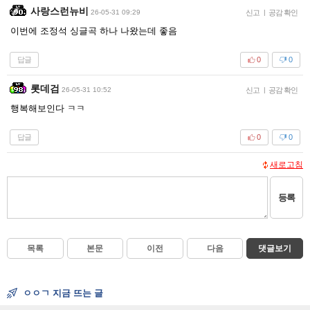
사랑스런뉴비
26-05-31 09:29
신고
|
공감 확인
이번에 조정석 싱글곡 하나 나왔는데 좋음
답글
0
0
롯데검
26-05-31 10:52
신고
|
공감 확인
행복해보인다 ㅋㅋ
답글
0
0
새로고침
등록
목록
본문
이전
다음
댓글보기
ㅇㅇㄱ 지금 뜨는 글