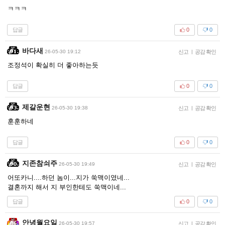
ㅋㅋㅋ
답글
0
0
바다새
26-05-30 19:12
신고
|
공감 확인
조정석이 확실히 더 좋아하는듯
답글
0
0
제갈운현
26-05-30 19:38
신고
|
공감 확인
훈훈하네
답글
0
0
지존참쇠주
26-05-30 19:49
신고
|
공감 확인
어또카니....하던 놈이...지가 쑥맥이였네...
결혼까지 해서 지 부인한테도 쑥맥이네...
답글
0
0
안녕월요일
26-05-30 19:57
신고
|
공감 확인