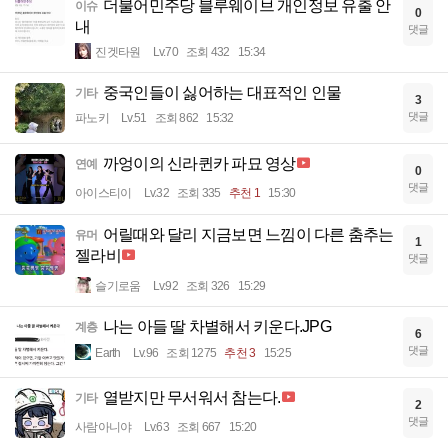
더불어민주당 블루웨이브 개인정보 유출 안
이슈
0
내
댓글
진겟타원
Lv.70
조회 432
15:34
중국인들이 싫어하는 대표적인 인물
기타
3
댓글
파노키
Lv.51
조회 862
15:32
까엉이의 신라퀸카 파묘 영상
연예
0
댓글
아이스티이
Lv.32
조회 335
추천 1
15:30
어릴때와 달리 지금보면 느낌이 다른 춤추는
유머
1
젤라비
댓글
슬기로움
Lv.92
조회 326
15:29
나는 아들 딸 차별해서 키운다.JPG
계층
6
댓글
Earth
Lv.96
조회 1275
추천 3
15:25
열받지만 무서워서 참는다.
기타
2
댓글
사람아니야
Lv.63
조회 667
15:20