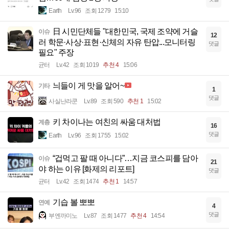
Earth
Lv.96
조회 1279
15:10
日 시민단체들 "대한민국, 국제 조약에 거슬
이슈
12
러 학문·사상·표현·신체의 자유 탄압...모니터링
댓글
필요" 주장
균터
Lv.42
조회 1019
추천 4
15:06
늬들이 게 맛을 알어~
기타
1
댓글
사실난라쿤
Lv.89
조회 590
추천 1
15:02
키 차이나는 여친의 싸움 대처법
계층
16
댓글
Earth
Lv.96
조회 1755
15:02
“겁먹고 팔 때 아니다”…지금 코스피를 담아
이슈
21
야 하는 이유 [화제의 리포트]
댓글
균터
Lv.42
조회 1474
추천 1
14:57
기습 볼 뽀뽀
연예
4
댓글
부엔까미노
Lv.87
조회 1477
추천 4
14:54