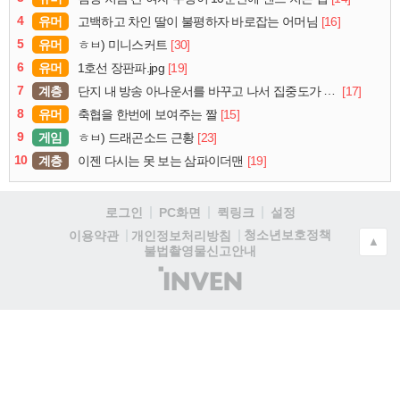
4
유머
[16]
고백하고 차인 딸이 불평하자 바로잡는 어머님
5
유머
[30]
ㅎㅂ) 미니스커트
6
유머
[19]
1호선 장판파.jpg
7
계층
[17]
단지 내 방송 아나운서를 바꾸고 나서 집중도가 확 올라갔다는 한 아파트의 안내방송
8
유머
[15]
축협을 한번에 보여주는 짤
9
게임
[23]
ㅎㅂ) 드래곤소드 근황
10
계층
[19]
이젠 다시는 못 보는 삼파이더맨
로그인
PC화면
퀵링크
설정
청소년보호정책
이용약관
개인정보처리방침
▲
불법촬영물신고안내
(주)
인
벤