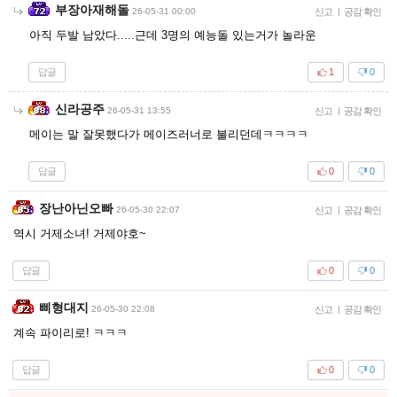
부장아재해돌
26-05-31 00:00
신고
|
공감 확인
아직 두발 남았다.....근데 3명의 예능돌 있는거가 놀라운
답글
1
0
신라공주
26-05-31 13:55
신고
|
공감 확인
메이는 말 잘못했다가 메이즈러너로 불리던데ㅋㅋㅋㅋ
답글
0
0
장난아닌오빠
26-05-30 22:07
신고
|
공감 확인
역시 거제소녀! 거제야호~
답글
0
0
삐형대지
26-05-30 22:08
신고
|
공감 확인
계속 파이리로! ㅋㅋㅋ
답글
0
0