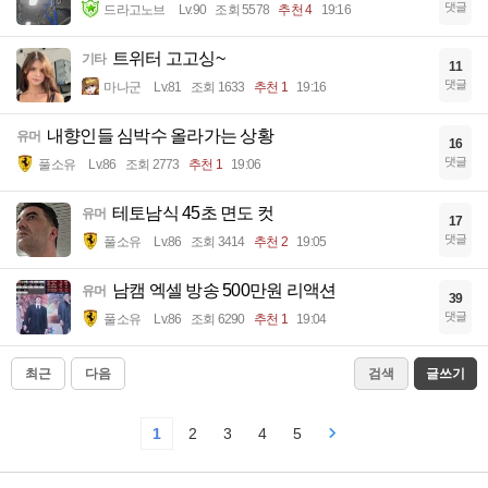
댓글
드라고노브
Lv.90
조회 5578
추천 4
19:16
트위터 고고싱~
기타
11
댓글
마나군
Lv.81
조회 1633
추천 1
19:16
내향인들 심박수 올라가는 상황
유머
16
댓글
풀소유
Lv.86
조회 2773
추천 1
19:06
테토남식 45초 면도 컷
유머
17
댓글
풀소유
Lv.86
조회 3414
추천 2
19:05
남캠 엑셀 방송 500만원 리액션
유머
39
댓글
풀소유
Lv.86
조회 6290
추천 1
19:04
최근
다음
검색
글쓰기
1
2
3
4
5