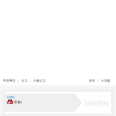
추천확인
신고
스팸신고
공유
스크랩
인벤러
몽쉘a