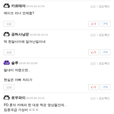
카르태야
26-05-30 22:34
신고
|
공감 확인
메이즈 러너 언제함?
답글
0
0
공허사냥꾼
26-05-30 22:41
신고
|
공감 확인
딱 한달사이에 일어난일이네
답글
0
0
슬루
26-05-30 23:09
신고
|
공감 확인
딸내미 저랬으면...
현실은 아빠 저리가
답글
0
0
로우파이
26-05-30 23:15
신고
|
공감 확인
PD 혼자 카메라 한 대로 찍은 영상들인데...
짐종국급 가성비 ㄷㄷㄷ