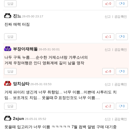
답글
0
0
진느
26-05-30 23:17
신고
|
공감 확인
진짜 매력 터짐
답글
1
0
부장아재해돌
26-05-31 00:01
신고
|
공감 확인
나두 구독 누름.....순수한 거제소녀랑 갸루소녀의
거제 우정여행은 인디 영화계에 길이 남을 명작
답글
8
0
망치삼타
26-05-31 03:53
신고
|
공감 확인
거제 파이리 생긴게 너무 취향임... 너무 이쁨...이쁜데 사투리도 치
임... 보조개도 치임... 웃을때:D 표정인것도 너무 이쁨....
답글
2
0
2sjun
26-05-31 05:52
신고
|
공감 확인
웃을때 입고리가 너무 이쁨 ㅋㅋㅋㅋㅋ 7월 컴백 얄범 구매 대기중