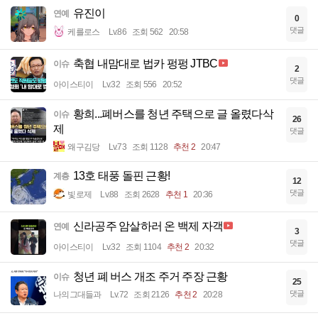
유진이
연예
0
댓글
케를로스
Lv.86
조회 562
20:58
축협 내맘대로 법카 펑펑 JTBC
이슈
2
댓글
아이스티이
Lv.32
조회 556
20:52
황희...폐버스를 청년 주택으로 글 올렸다삭
이슈
26
제
댓글
왜구김당
Lv.73
조회 1128
추천 2
20:47
13호 태풍 돌핀 근황!
계층
12
댓글
빛로제
Lv.88
조회 2628
추천 1
20:36
신라공주 암살하러 온 백제 자객
연예
3
댓글
아이스티이
Lv.32
조회 1104
추천 2
20:32
청년 폐 버스 개조 주거 주장 근황
이슈
25
댓글
나의그대들과
Lv.72
조회 2126
추천 2
20:28