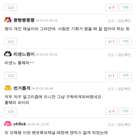
답글
0
0
뿡빵뿡뿡뿡
26-05-31 06:16
신고
|
공감 확인
원이 개인 채널이라 그러던데. 사람은 기회가 왔을 때 잘 잡아야 하는 듯
답글
1
0
리센느원이
26-05-31 06:31
신고
|
공감 확인
리센느 흥해라~~
답글
1
0
번거롭게
26-05-31 06:48
신고
|
공감 확인
저두 자꾸 알고리즘에 뜨니깐 그냥 구독하게되버렸네요
흥해라 파이리
답글
0
0
ch9ok
26-05-31 12:28
신고
|
공감 확인
또 오해원 이란 팬유튜브채널 때문에 엔믹스 알게 되었는데