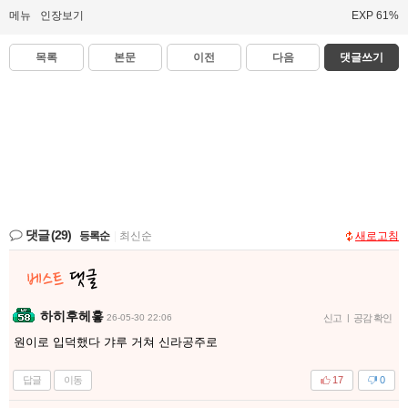
메뉴
인장보기
EXP 61%
목록
본문
이전
다음
댓글쓰기
댓글
(29)
등록순
|
최신순
새로고침
하히후헤홓
26-05-30 22:06
신고
|
공감 확인
원이로 입덕했다 갸루 거쳐 신라공주로
답글
이동
17
0