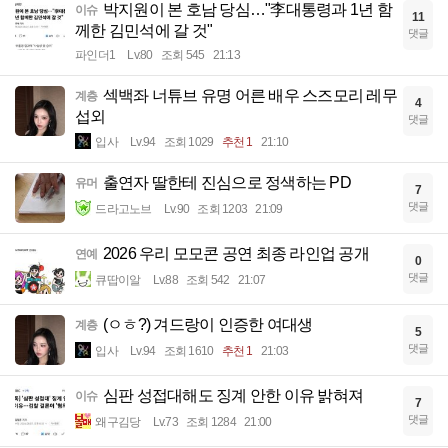
박지원이 본 호남 당심…"李대통령과 1년 함
이슈
11
께한 김민석에 갈 것"
댓글
파인더1
Lv.80
조회 545
21:13
섹백좌 너튜브 유명 어른 배우 스즈모리 레무
계층
4
섭외
댓글
입사
Lv.94
조회 1029
추천 1
21:10
출연자 딸한테 진심으로 정색하는 PD
유머
7
댓글
드라고노브
Lv.90
조회 1203
21:09
2026 우리 모모콘 공연 최종 라인업 공개
연예
0
댓글
큐땁이알
Lv.88
조회 542
21:07
(ㅇㅎ?) 겨드랑이 인증한 여대생
계층
5
댓글
입사
Lv.94
조회 1610
추천 1
21:03
심판 성접대해도 징계 안한 이유 밝혀져
이슈
7
댓글
왜구김당
Lv.73
조회 1284
21:00