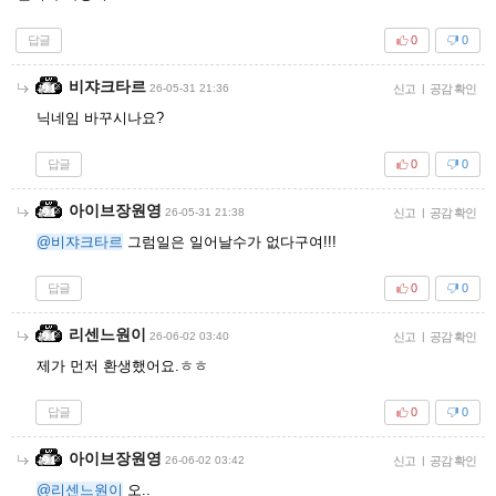
답글
0
0
비쟈크타르
26-05-31 21:36
신고
|
공감 확인
닉네임 바꾸시나요?
답글
0
0
아이브장원영
26-05-31 21:38
신고
|
공감 확인
@비쟈크타르
그럼일은 일어날수가 없다구여!!!
답글
0
0
리센느원이
26-06-02 03:40
신고
|
공감 확인
제가 먼저 환생했어요.ㅎㅎ
답글
0
0
아이브장원영
26-06-02 03:42
신고
|
공감 확인
@리센느원이
오..