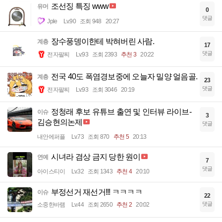
조선징 특징 www
유머
0
댓글
Jple
Lv.90
조회 948
20:27
장수풍뎅이한테 박혀버린 사람.
계층
17
댓글
전자팔찌
Lv.93
조회 2393
추천 3
20:22
전국 40도 폭염경보중에 오늘자 밀양 얼음골.
계층
23
댓글
전자팔찌
Lv.93
조회 3046
20:19
정청래 후보 유튜브 출연 및 인터뷰 라이브-
이슈
3
김승현의논제
댓글
내안에퍼플
Lv.73
조회 870
추천 5
20:13
시녀라 겸상 금지 당한 원이
연예
7
댓글
아이스티이
Lv.32
조회 1343
추천 4
20:10
부정선거 재선거!!! ㅋㅋㅋㅋ
이슈
22
댓글
소중한바램
Lv.44
조회 2650
추천 2
20:02