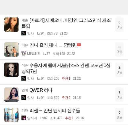
[마르카] 시메오네, 이강인 '그리즈만식 개조'
계층
0
돌입
댓글
입사
Lv.94
조회 73
21:26
거니 쥴리 제니 ㅡ 깜빵편
이슈
0
댓글
MINUKE
Lv.77
조회 158
21:22
수용자에 햄버거,불닭소스 건넨 교도관 1심
이슈
2
징역7년
댓글
입사
Lv.94
조회 265
추천 1
21:22
QWER 히나
연예
1
댓글
입사
Lv.94
조회 329
추천 2
21:18
리센느 만난 맨시티 선수들
기타
0
댓글
옆사마
Lv.87
조회 473
추천 1
21:16