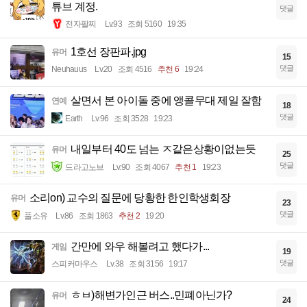
튜브 계정.
댓글
전자팔찌
Lv.93
조회 5160
19:35
1호선 장판파.jpg
유머
15
댓글
Neuhauus
Lv.20
조회 4516
추천 6
19:24
살면서 본 아이돌 중에 앵콜무대 제일 잘함
연예
18
댓글
Earth
Lv.96
조회 3528
19:23
내일부터 40도 넘는 ㅈ같은상황이없는듯
유머
25
댓글
드라고노브
Lv.90
조회 4067
추천 1
19:23
소리on) 교수의 질문에 당황한 한인학생회장
유머
23
댓글
풀소유
Lv.86
조회 1863
추천 2
19:20
간만에 와우 해볼려고 했다가...
게임
19
댓글
스피커마우스
Lv.38
조회 3156
19:17
ㅎㅂ)해변가인근 버스..민폐아닌가?
유머
24