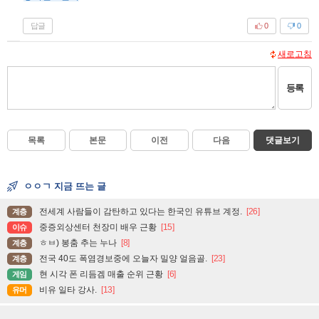
답글
0
0
새로고침
등록
목록
본문
이전
다음
댓글보기
ㅇㅇㄱ 지금 뜨는 글
전세계 사람들이 감탄하고 있다는 한국인 유튜브 계정.
[26]
계층
중증외상센터 천장미 배우 근황
[15]
이슈
ㅎㅂ) 봉춤 추는 누나
[8]
계층
전국 40도 폭염경보중에 오늘자 밀양 얼음골.
[23]
계층
현 시각 폰 리듬겜 매출 순위 근황
[6]
게임
비유 일타 강사.
[13]
유머