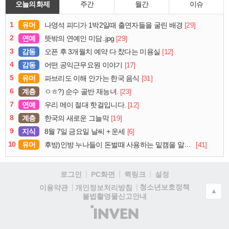
오늘의 화제
주간
월간
이슈
1
유머
[29]
나영석 피디가 1박2일때 출연자들을 굴린 배경
2
연예
[29]
뜻밖의 연예인 미담..jpg
3
감동
[12]
오픈 후 3개월치 예약 다 찼다는 미용실
4
감동
[17]
어떤 공익근무요원 이야기
5
유머
[31]
파브리도 이해 안가는 한국 음식
6
계층
[23]
ㅇㅎ?) 순수 골반 재능녀.
7
연예
[12]
우리 메이 절대 핫걸입니다.
8
계층
[19]
한국의 새로운 그늘막
9
지식
[6]
8월 7일 금요일 날씨 + 운세
10
유머
[41]
후방)인방 누나들이 돈벌때 사용하는 밑캠을 알아보자
로그인
PC화면
퀵링크
설정
청소년보호정책
이용약관
개인정보처리방침
▲
불법촬영물신고안내
(주)
인