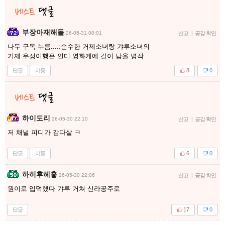
부장아재해돌
26-05-31 00:01
신고
|
공감 확인
나두 구독 누름.....순수한 거제소녀랑 갸루소녀의
거제 우정여행은 인디 영화계에 길이 남을 명작
답글
이동
8
0
하이도리
26-05-30 22:10
신고
|
공감 확인
저 채널 피디가 감다살 ㅋ
답글
이동
6
0
하히후헤홓
26-05-30 22:06
신고
|
공감 확인
원이로 입덕했다 갸루 거쳐 신라공주로
답글
17
0