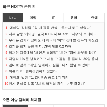
최근 HOT한 콘텐츠
LoL
게임
IT
유머
연예
1
'에이밍' 김하람, "팀 내 갈등 반성... 끝까지 뛰고 싶었다"
2
내부 갈등 '에이밍', 결국 KT 떠나 KRX로...'지우'와 트레이드
3
우리는 갑자기 잘해진 게 아니다 '씨맥' 김대호 감독의 자신감
4
갈피를 잡지 못한 젠지, DK에게도 0:2 패배
5
임재현 감독대행 "패인은 복합적", '도란' "팀에 과부하 왔다"
6
치명타 1% 룬 챙겼죠? 그 시절 그 감성 '롤 클래식' 30일 출시
7
김대호 감독, "패인, 명쾌하고 심플...다시 힘낼 수 있어"
8
여름의 KT, 한화생명까지 잡았다
9
'페이즈' 날뛴 T1, DK 연승 끊고 1위 지켜
10
젠지 유상욱 감독 "2세트 역전의 원인...너무 급했다"
오픈 이슈 갤러리 화제글