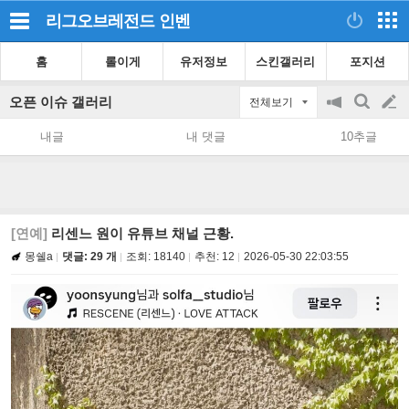
리그오브레전드
인벤
홈
롤이게
유저정보
스킨갤러리
포지션
오픈 이슈 갤러리
전체보기
공
검
글
지
색
내글
내 댓글
10추글
on/off
쓰
기
[연예]
리센느 원이 유튜브 채널 근황.
몽쉘a
댓글: 29 개
조회:
18140
추천:
12
2026-05-30 22:03:55