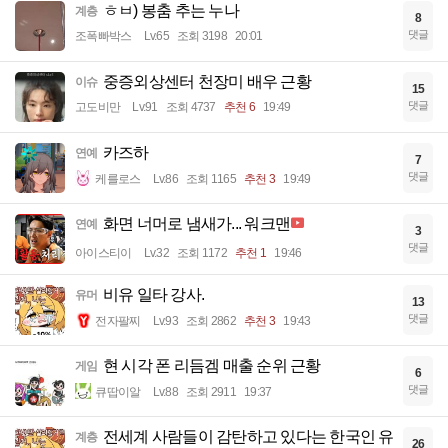
ㅎㅂ) 봉춤 추는 누나
계층
8
댓글
조폭빠박스
Lv.65
조회 3198
20:01
중증외상센터 천장미 배우 근황
이슈
15
댓글
고도비만
Lv.91
조회 4737
추천 6
19:49
카즈하
연예
7
댓글
케를로스
Lv.86
조회 1165
추천 3
19:49
화면 너머로 냄새가... 워크맨
연예
3
댓글
아이스티이
Lv.32
조회 1172
추천 1
19:46
비유 일타 강사.
유머
13
댓글
전자팔찌
Lv.93
조회 2862
추천 3
19:43
현 시각 폰 리듬겜 매출 순위 근황
게임
6
댓글
큐땁이알
Lv.88
조회 2911
19:37
전세계 사람들이 감탄하고 있다는 한국인 유
계층
26