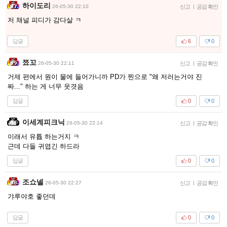
하이도리
26-05-30 22:10
신고
|
공감 확인
저 채널 피디가 감다살 ㅋ
답글
6
0
쬬꼬
26-05-30 22:11
신고
|
공감 확인
거제 편에서 원이 물에 들어가니까 PD가 찐으로 "왜 저러는거야 진
짜..." 하는 게 너무 웃겻음
답글
0
0
이세계피크닉
26-05-30 22:14
신고
|
공감 확인
이래서 유튭 하는거지 ㅋ
근데 다들 귀엽긴 하드라
답글
0
0
조쇼넬
26-05-30 22:27
신고
|
공감 확인
갸루야호 좋던데
답글
0
0