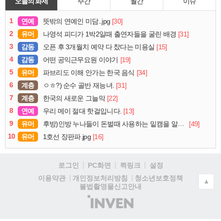
오늘의 화제
주간
월간
이슈
1
연예
[30]
뜻밖의 연예인 미담..jpg
2
유머
[31]
나영석 피디가 1박2일때 출연자들을 굴린 배경
3
감동
[15]
오픈 후 3개월치 예약 다 찼다는 미용실
4
감동
[19]
어떤 공익근무요원 이야기
5
유머
[34]
파브리도 이해 안가는 한국 음식
6
계층
[31]
ㅇㅎ?) 순수 골반 재능녀.
7
계층
[22]
한국의 새로운 그늘막
8
연예
[13]
우리 메이 절대 핫걸입니다.
9
유머
[49]
후방)인방 누나들이 돈벌때 사용하는 밑캠을 알아보자
10
유머
[16]
1호선 장판파.jpg
로그인
PC화면
퀵링크
설정
청소년보호정책
이용약관
개인정보처리방침
▲
불법촬영물신고안내
(주)
인
벤