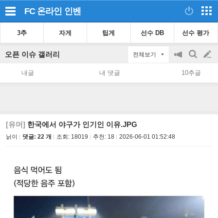
FC 온라인
인벤
3추
자게
팁게
선수 DB
선수 평가
오픈 이슈 갤러리
전체보기
공
검
글
지
색
내글
내 댓글
10추글
on/off
쓰
기
[유머]
한국에서 야구가 인기인 이유.JPG
닑이
댓글: 22 개
조회:
18019
추천:
18
2026-06-01 01:52:48