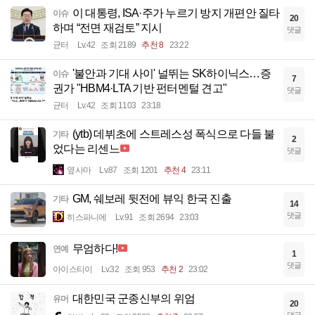
이 대통령, ISA·주가 누르기 방지 개편안 질타
이슈
20
하며 “전면 재검토” 지시
댓글
균터
Lv.42
조회 2189
추천 8
23:22
'불안과 기대 사이' 널뛰는 SK하이닉스…증
이슈
7
권가 "HBM4·LTA 기반 펀터멘털 견고"
댓글
균터
Lv.42
조회 1103
23:18
(ytb) 데뷔초에 스트레스성 폭식으로 다들 불
기타
2
었다는 리센느
댓글
옆사마
Lv.87
조회 1201
추천 4
23:11
GM, 쉐보레 뒷전에 뷰익 한국 진출
기타
14
댓글
히스파니에
Lv.91
조회 2694
23:03
무엄하다!
연예
1
댓글
아이스티이
Lv.32
조회 953
추천 2
23:02
대한민국 군종신부의 위엄
유머
20