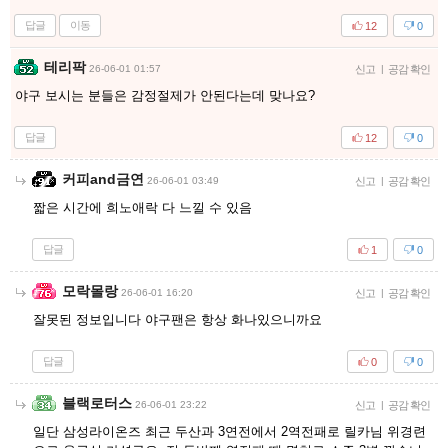
답글
이동
12
0
테리팍
26-06-01 01:57
신고
|
공감 확인
야구 보시는 분들은 감정절제가 안된다는데 맞나요?
답글
12
0
커피and금연
26-06-01 03:49
신고
|
공감 확인
짧은 시간에 희노애락 다 느낄 수 있음
답글
1
0
모락몰랑
26-06-01 16:20
신고
|
공감 확인
잘못된 정보입니다 야구팬은 항상 화나있으니까요
답글
0
0
블랙로터스
26-06-01 23:22
신고
|
공감 확인
일단 삼성라이온즈 최근 두산과 3연전에서 2역전패로 릴카님 위경련