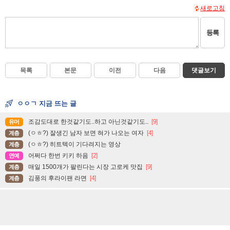
새로고침
등록
목록
본문
이전
다음
댓글보기
ㅇㅇㄱ 지금 뜨는 글
조감도대로 한것같기도..하고 아닌것같기도..
[9]
유머
(ㅇㅎ?) 잘생긴 남자 보면 혀가 나오는 여자
[4]
계층
(ㅇㅎ?) 히트텍이 기다려지는 영상
계층
어쩌다 한번 키키 하음
[2]
연예
매일 1500개가 팔린다는 시장 고로케 맛집
[9]
계층
김풍의 후라이팬 라면
[4]
계층