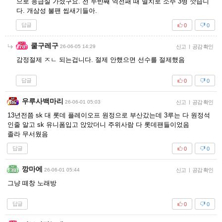
으로 응급실 가셨구요. 전 두반째 역전패 때 멸치로 소주 3병 깟습니
다. 개삼성 불팬 씹새기들아.
답글
0
0
쿨구레구
26-06-05 14:29
신고
|
공감 확인
감정절제 ㅈㄴ 되는겁니다. 절제 안했으면 선수를 절제했음
답글
0
0
우루사백마리
26-06-01 05:03
신고
|
공감 확인
13년전쯤 sk 대 롯데 플레이오프 원정으로 부산갔는데 3루는 다 원정석
인줄 알고 sk 유니폼입고 앉았더니 주위사람 다 롯데팬들이었음
졸라 무서웠음
답글
0
0
깡마에
26-06-01 05:44
신고
|
공감 확인
그냥 떼창 노래방
답글
0
0