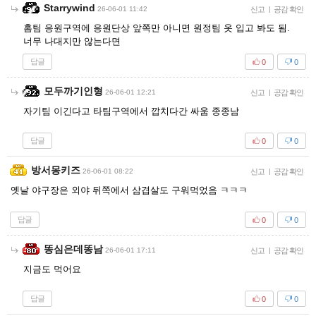
Starrywind
26-06-01 11:42
신고
|
공감 확인
홈팀 응원구역에 응원단상 앞쪽만 아니면 원정팀 옷 입고 봐도 됨.
너무 나대지만 않는다면
답글
0
0
모두까기인형
26-06-01 12:21
신고
|
공감 확인
자기팀 이긴다고 타팀구역에서 깝치다간 싸움 종종남
답글
0
0
방서몽키즈
26-06-01 08:22
신고
|
공감 확인
옛날 야구장은 외야 뒤쪽에서 삼겹살도 구워먹었음 ㅋㅋㅋ
답글
0
0
똥심은데똥남
26-06-01 17:11
신고
|
공감 확인
지금도 먹어요
답글
0
0