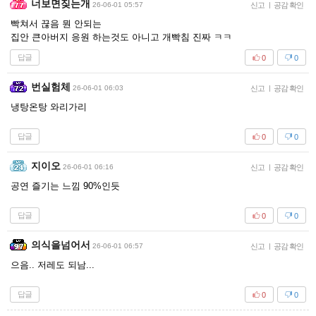
너보면짖는개
26-06-01 05:57
신고
|
공감 확인
빡쳐서 끊음 뭔 안되는
집안 큰아버지 응원 하는것도 아니고 개빡침 진짜 ㅋㅋ
답글
0
0
번실험체
26-06-01 06:03
신고
|
공감 확인
냉탕온탕 와리가리
답글
0
0
지이오
26-06-01 06:16
신고
|
공감 확인
공연 즐기는 느낌 90%인듯
답글
0
0
의식을넘어서
26-06-01 06:57
신고
|
공감 확인
으음.. 저레도 되남...
답글
0
0