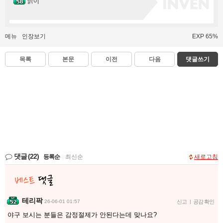
닑이
메뉴
인장보기
EXP 65%
목록
본문
이전
다음
댓글쓰기
댓글
(22)
등록순
|
최신순
새로고침
테리팍
26-06-01 01:57
신고
|
공감 확인
야구 보시는 분들은 감정절제가 안된다는데 맞나요?