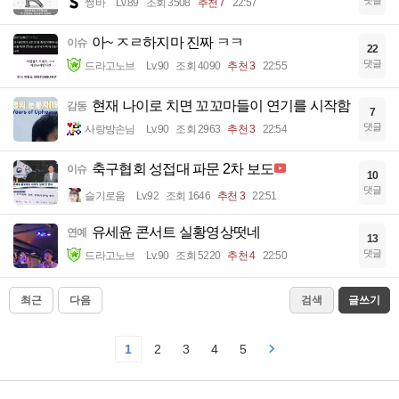
댓글
썽바
Lv.89
조회 3508
추천 7
22:57
아~ ㅈㄹ하지마 진짜 ㅋㅋ
이슈
22
댓글
드라고노브
Lv.90
조회 4090
추천 3
22:55
현재 나이로 치면 꼬꼬마들이 연기를 시작함
감동
7
댓글
사랑방손님
Lv.90
조회 2963
추천 3
22:54
축구협회 성접대 파문 2차 보도
이슈
10
댓글
슬기로움
Lv.92
조회 1646
추천 3
22:51
유세윤 콘서트 실황영상떳네
연예
13
댓글
드라고노브
Lv.90
조회 5220
추천 4
22:50
최근
다음
검색
글쓰기
1
2
3
4
5