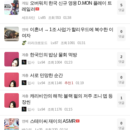
오버워치 한국 신규 영웅 D.MON 플레이 트
게임
5
레일러
댓글
세프라딘
Lv.85
조회 553
01:38
이혼녀 → 1조 사업가 할리우드에 복수한 이
연예
0
여자
댓글
라라크로포드
Lv.87
조회 1091
01:31
한국인의 밥상 물회 먹방
계층
2
댓글
입사
Lv.94
조회 1004
01:23
서로 민망한 순간
계층
0
댓글
입사
Lv.94
조회 1146
추천 1
01:19
캐리비안의 해적: 블랙 펄의 저주 조니 뎁 등
계층
1
장씬
댓글
입사
Lv.94
조회 1176
01:15
스테이씨 재이의 ASMR
연예
0
댓글
배수민
Lv.35
조회 320
01:14