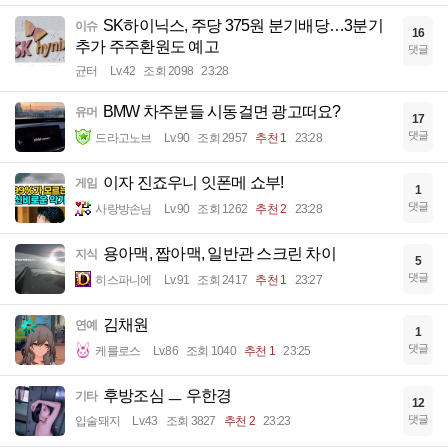
SK하이닉스, 주당 375원 분기배당…3분기
이슈
16
추가 주주환원도 예고
댓글
균터
Lv.42
조회 2098
23:28
BMW 차주분들 시동걸면 광고떠요?
유머
17
댓글
드라고노브
Lv.90
조회 2957
추천 1
23:28
이자 진죠우니 잇폰메 쇼부!
게임
1
댓글
사랑방손님
Lv.90
조회 1262
추천 2
23:28
용아맥, 짭아맥, 일반관 스크린 차이
지식
5
댓글
히스파니에
Lv.91
조회 2417
추천 1
23:27
김채원
연예
1
댓글
케를로스
Lv.86
조회 1040
추천 1
23:25
후방조심 ㅡ 우한경
기타
12
댓글
입술돼지
Lv.43
조회 3827
추천 2
23:23