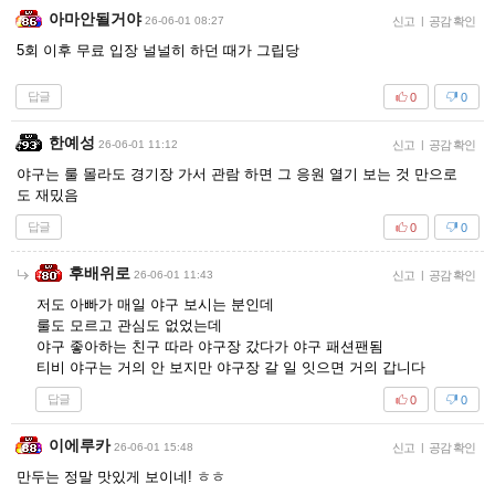
아마안될거야
26-06-01 08:27
신고
|
공감 확인
5회 이후 무료 입장 널널히 하던 때가 그립당
답글
0
0
한예성
26-06-01 11:12
신고
|
공감 확인
야구는 룰 몰라도 경기장 가서 관람 하면 그 응원 열기 보는 것 만으로
도 재밌음
답글
0
0
후배위로
26-06-01 11:43
신고
|
공감 확인
저도 아빠가 매일 야구 보시는 분인데
룰도 모르고 관심도 없었는데
야구 좋아하는 친구 따라 야구장 갔다가 야구 패션팬됨
티비 야구는 거의 안 보지만 야구장 갈 일 잇으면 거의 갑니다
답글
0
0
이에루카
26-06-01 15:48
신고
|
공감 확인
만두는 정말 맛있게 보이네! ㅎㅎ