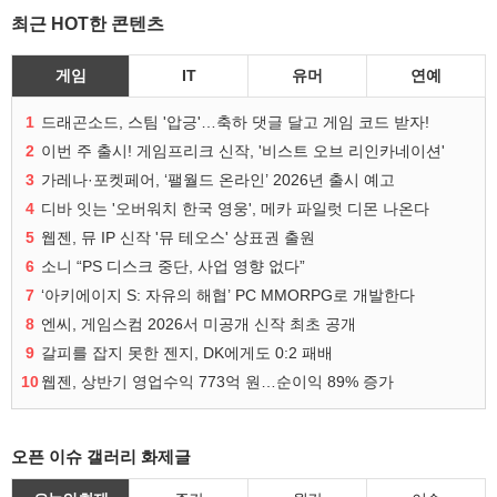
최근 HOT한 콘텐츠
게임
IT
유머
연예
1
드래곤소드, 스팀 '압긍'…축하 댓글 달고 게임 코드 받자!
2
이번 주 출시! 게임프리크 신작, '비스트 오브 리인카네이션'
3
가레나·포켓페어, ‘팰월드 온라인’ 2026년 출시 예고
4
디바 잇는 '오버워치 한국 영웅', 메카 파일럿 디몬 나온다
5
웹젠, 뮤 IP 신작 '뮤 테오스' 상표권 출원
6
소니 “PS 디스크 중단, 사업 영향 없다”
7
‘아키에이지 S: 자유의 해협’ PC MMORPG로 개발한다
8
엔씨, 게임스컴 2026서 미공개 신작 최초 공개
9
갈피를 잡지 못한 젠지, DK에게도 0:2 패배
10
웹젠, 상반기 영업수익 773억 원…순이익 89% 증가
오픈 이슈 갤러리 화제글