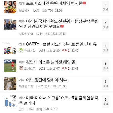
프로미스나인 쑥쑥 이채영 백지헌
연예
0
댓글
입술돼지
Lv.43
조회 724
23:56
여러분 국회의원도 선관위가 행정부랑 독립
이슈
5
된 기관인걸 이해 못해요
댓글
소중한바램
Lv.44
조회 1331
23:54
QWER의 보컬 시요밍 진짜로 큰일 난 이유
연예
3
댓글
큐땁이알
Lv.88
조회 2480
추천 1
23:42
김민재 아스톤 빌라전 헤딩 골
이슈
1
댓글
슬기로움
Lv.92
조회 2467
추천 1
23:41
어느 장단에 맞춰야 하냐..
기타
6
댓글
특대형피자
Lv.62
조회 1785
23:38
미국 '마이너스 고용' 쇼크…9월 금리인상 제
이슈
5
동 걸리나
댓글
균터
Lv.42
조회 1670
23:37