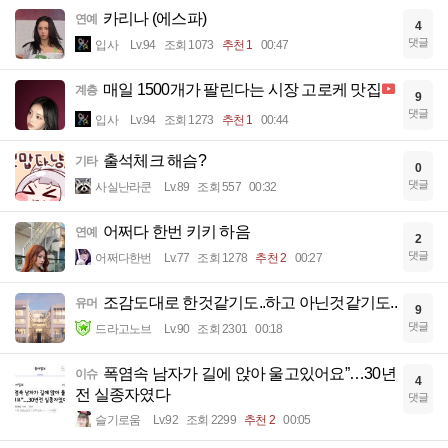
카리나 (에스파)
연예
4
댓글
입사
Lv.94
조회 1073
추천 1
00:47
매일 1500개가 팔린다는 시장 고로케 맛집
계층
9
댓글
입사
Lv.94
조회 1273
추천 1
00:44
출석체크 해슴?
기타
0
댓글
사실난라쿤
Lv.89
조회 557
00:32
어쩌다 한번 키키 하음
연예
2
댓글
어쩌다한번
Lv.77
조회 1278
추천 2
00:27
조감도대로 한것같기도..하고 아닌것같기도..
유머
9
댓글
드라고노브
Lv.90
조회 2301
00:18
폭염속 남자가 길에 앉아 울고있어요”…30년
이슈
4
전 실종자였다
댓글
슬기로움
Lv.92
조회 2299
추천 2
00:05