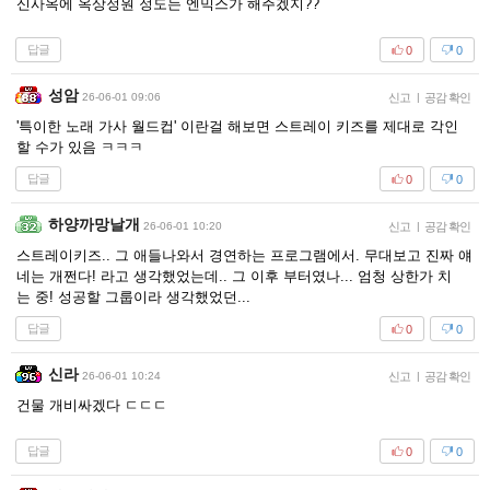
신사옥에 옥상정원 정도는 엔믹스가 해주겠지??
답글
0
0
성암
26-06-01 09:06
신고
|
공감 확인
'특이한 노래 가사 월드컵' 이란걸 해보면 스트레이 키즈를 제대로 각인
할 수가 있음 ㅋㅋㅋ
답글
0
0
하양까망날개
26-06-01 10:20
신고
|
공감 확인
스트레이키즈.. 그 애들나와서 경연하는 프로그램에서. 무대보고 진짜 얘
네는 개쩐다! 라고 생각했었는데.. 그 이후 부터였나... 엄청 상한가 치
는 중! 성공할 그룹이라 생각했었던...
답글
0
0
신라
26-06-01 10:24
신고
|
공감 확인
건물 개비싸겠다 ㄷㄷㄷ
답글
0
0