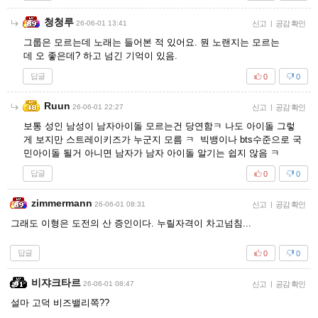
청청루
26-06-01 13:41
신고
|
공감 확인
그룹은 모르는데 노래는 들어본 적 있어요. 뭔 노랜지는 모르는
데 오 좋은데? 하고 넘긴 기억이 있음.
답글
0
0
Ruun
26-06-01 22:27
신고
|
공감 확인
보통 성인 남성이 남자아이돌 모르는건 당연함ㅋ 나도 아이돌 그렇
게 보지만 스트레이키즈가 누군지 모름 ㅋ 빅뱅이나 bts수준으로 국
민아이돌 될거 아니면 남자가 남자 아이돌 알기는 쉽지 않음 ㅋ
답글
0
0
zimmermann
26-06-01 08:31
신고
|
공감 확인
그래도 이형은 도전의 산 증인이다. 누릴자격이 차고넘침...
답글
0
0
비쟈크타르
26-06-01 08:47
신고
|
공감 확인
설마 고덕 비즈밸리쪽??