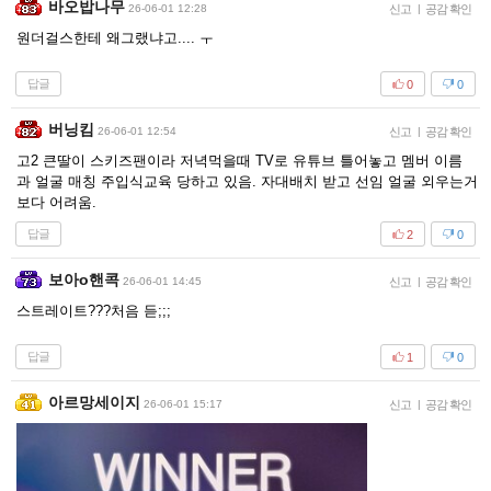
바오밥나무
26-06-01 12:28
신고
|
공감 확인
원더걸스한테 왜그랬냐고.... ㅜ
답글
0
0
버닝킴
26-06-01 12:54
신고
|
공감 확인
고2 큰딸이 스키즈팬이라 저녁먹을때 TV로 유튜브 틀어놓고 멤버 이름
과 얼굴 매칭 주입식교육 당하고 있음. 자대배치 받고 선임 얼굴 외우는거
보다 어려움.
답글
2
0
보아o핸콕
26-06-01 14:45
신고
|
공감 확인
스트레이트???처음 듣;;;
답글
1
0
아르망세이지
26-06-01 15:17
신고
|
공감 확인