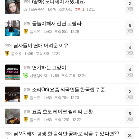
(영화) 오디세이 재밌네요.
연예
2
댓글
스티브승준유
Lv.76
조회 641
추천 1
12:31
물놀이해서 신난 고릴라
유머
5
댓글
풀소유
Lv.86
조회 851
12:29
남자들이 연애 어려운 이유
유머
4
댓글
풀소유
Lv.86
조회 828
12:29
연기하는 고양이
유머
4
댓글
너빨갱이지
Lv.86
조회 718
12:24
소리On) 요즘 외국인들 한국랩 수준
유머
2
댓글
풀소유
Lv.86
조회 784
12:23
요즘 효도 케이크 퀄리티 근황
유머
5
댓글
풀소유
Lv.86
조회 1251
12:22
닭 VS 돼지 평생 한 음식만 공짜로 먹을 수 있다면??
유머
21