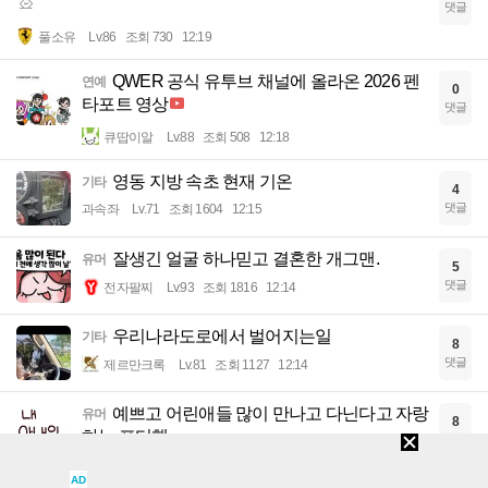
댓글
풀소유
Lv.86
조회 730
12:19
QWER 공식 유투브 채널에 올라온 2026 펜
연예
0
타포트 영상
댓글
큐땁이알
Lv.88
조회 508
12:18
영동 지방 속초 현재 기온
기타
4
댓글
과속좌
Lv.71
조회 1604
12:15
잘생긴 얼굴 하나믿고 결혼한 개그맨.
유머
5
댓글
전자팔찌
Lv.93
조회 1816
12:14
우리나라도로에서 벌어지는일
기타
8
댓글
제르만크록
Lv.81
조회 1127
12:14
예쁘고 어린애들 많이 만나고 다닌다고 자랑
유머
8
하는 포티햄..
댓글
전자팔찌
Lv.93
조회 1608
12:10
AD