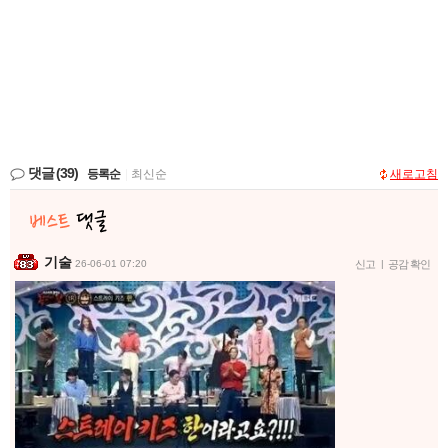
댓글
(39)
등록순
|
최신순
새로고침
기술
26-06-01 07:20
신고
|
공감 확인