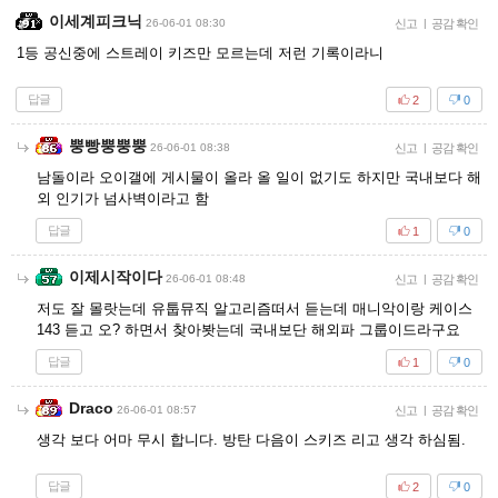
이세계피크닉
26-06-01 08:30
신고
|
공감 확인
1등 공신중에 스트레이 키즈만 모르는데 저런 기록이라니
답글
2
0
뿡빵뿡뿡뿡
26-06-01 08:38
신고
|
공감 확인
남돌이라 오이갤에 게시물이 올라 올 일이 없기도 하지만 국내보다 해
외 인기가 넘사벽이라고 함
답글
1
0
이제시작이다
26-06-01 08:48
신고
|
공감 확인
저도 잘 몰랏는데 유툽뮤직 알고리즘떠서 듣는데 매니악이랑 케이스
143 듣고 오? 하면서 찾아봣는데 국내보단 해외파 그룹이드라구요
답글
1
0
Draco
26-06-01 08:57
신고
|
공감 확인
생각 보다 어마 무시 합니다. 방탄 다음이 스키즈 리고 생각 하심됨.
답글
2
0