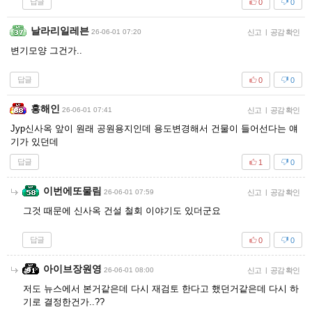
답글
0
0
날라리일레븐
26-06-01 07:20
신고
|
공감 확인
변기모양 그건가..
답글
0
0
홍해인
26-06-01 07:41
신고
|
공감 확인
Jyp신사옥 앞이 원래 공원용지인데 용도변경해서 건물이 들어선다는 얘
기가 있던데
답글
1
0
이번에또물림
26-06-01 07:59
신고
|
공감 확인
그것 때문에 신사옥 건설 철회 이야기도 있더군요
답글
0
0
아이브장원영
26-06-01 08:00
신고
|
공감 확인
저도 뉴스에서 본거같은데 다시 재검토 한다고 했던거같은데 다시 하
기로 결정한건가..??