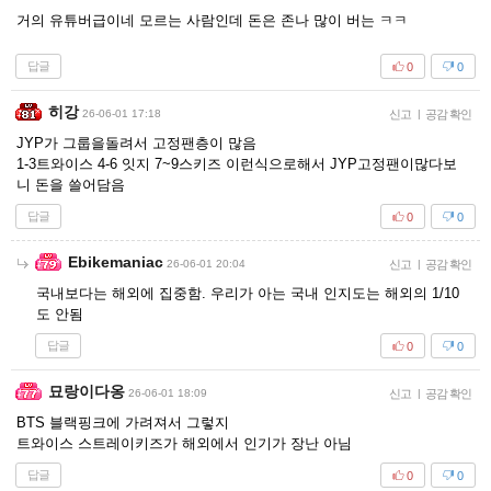
거의 유튜버급이네 모르는 사람인데 돈은 존나 많이 버는 ㅋㅋ
답글
0
0
히강
26-06-01 17:18
신고
|
공감 확인
JYP가 그룹을돌려서 고정팬층이 많음
1-3트와이스 4-6 잇지 7~9스키즈 이런식으로해서 JYP고정팬이많다보
니 돈을 쓸어담음
답글
0
0
Ebikemaniac
26-06-01 20:04
신고
|
공감 확인
국내보다는 해외에 집중함. 우리가 아는 국내 인지도는 해외의 1/10
도 안됨
답글
0
0
묘랑이다옹
26-06-01 18:09
신고
|
공감 확인
BTS 블랙핑크에 가려져서 그렇지
트와이스 스트레이키즈가 해외에서 인기가 장난 아님
답글
0
0