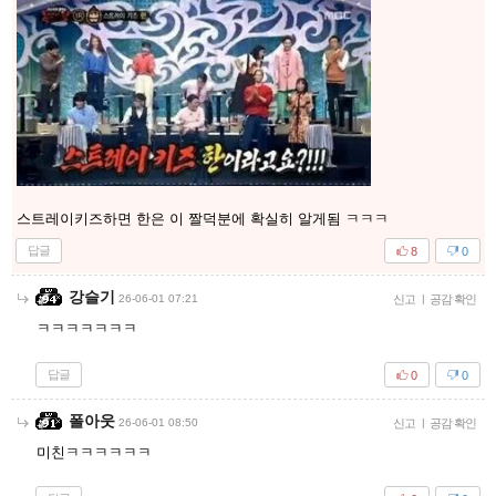
스트레이키즈하면 한은 이 짤덕분에 확실히 알게됨 ㅋㅋㅋ
답글
8
0
강슬기
26-06-01 07:21
신고
|
공감 확인
ㅋㅋㅋㅋㅋㅋㅋ
답글
0
0
폴아웃
26-06-01 08:50
신고
|
공감 확인
미친ㅋㅋㅋㅋㅋㅋ