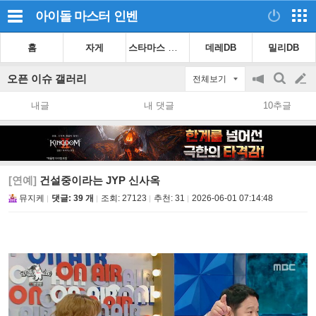
아이돌 마스터
인벤
스타마스 가이드
홈
자게
데레DB
밀리DB
오픈 이슈 갤러리
전체보기
공
검
글
지
색
내글
내 댓글
10추글
on/off
쓰
기
[연예]
건설중이라는 JYP 신사옥
뮤지케
댓글: 39 개
조회:
27123
추천:
31
2026-06-01 07:14:48