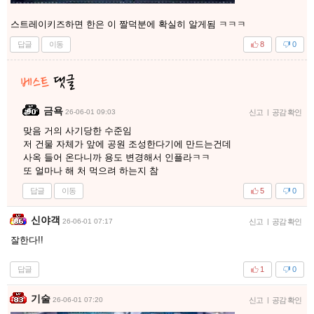
스트레이키즈하면 한은 이 짤덕분에 확실히 알게됨 ㅋㅋㅋ
답글
이동
8
0
금욕
26-06-01 09:03
신고
|
공감 확인
맞음 거의 사기당한 수준임
저 건물 자체가 앞에 공원 조성한다기에 만드는건데
사옥 들어 온다니까 용도 변경해서 인플라ㅋㅋ
또 얼마나 해 처 먹으려 하는지 참
답글
이동
5
0
신야객
26-06-01 07:17
신고
|
공감 확인
잘한다!!
답글
1
0
기술
26-06-01 07:20
신고
|
공감 확인