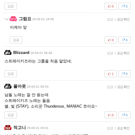
답글
0
0
그럼요
26-06-01 18:08
신고
|
공감 확인
이케아 앞
답글
0
0
Blizzard
26-06-01 08:48
신고
|
공감 확인
스트레이키즈라는 그룹을 처음 알았네;
답글
1
0
폴아웃
26-06-01 08:53
신고
|
공감 확인
남돌 노래는 잘 안 듣는데
스트레이키즈 노래는 들음
별, 빛 (STAY), 소리꾼 Thunderous, MANIAC 쪼아요~
답글
0
0
적고니
26-06-01 09:01
신고
|
공감 확인