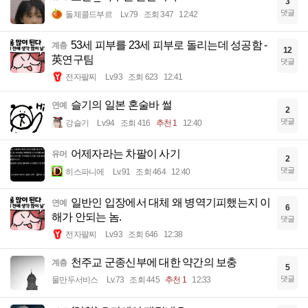
3
댓글
돌체콜드부르
Lv.79
조회 347
12:42
53세 피부를 23세 피부로 돌리는데 성공함 -
계층
12
英연구팀
댓글
전자팔찌
Lv.93
조회 623
12:41
슬기의 일본 혼술바 썰
연예
2
댓글
강슬기
Lv.94
조회 416
추천 1
12:40
어제자라는 차팔이 사기
유머
2
댓글
히스파니에
Lv.91
조회 464
12:40
일반인 입장에서 대체 왜 병역기피했는지 이
연예
6
해가 안되는 놈.
댓글
전자팔찌
Lv.93
조회 646
12:38
천주교 군종신부에 대한 약간의 보충
계층
5
댓글
물만두서비스
Lv.73
조회 445
추천 1
12:33