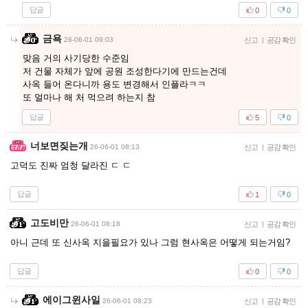
답글
0
0
금욕
26-06-01 09:03
신고
|
공감 확인
맞음 거의 사기당한 수준임
저 건물 자체가 앞에 공원 조성한다기에 만드는건데
사옥 들어 온다니까 용도 변경해서 인플라ㅋㅋ
또 얼마나 해 처 먹으려 하는지 참
답글
5
0
너보면짖는개
26-06-01 08:13
신고
|
공감 확인
고덕도 진짜 엄청 달라진 ㄷ ㄷ
답글
1
0
고도비만
26-06-01 08:18
신고
|
공감 확인
아니 근데 또 신사옥 지을필요가 있나 그럼 현사옥은 어떻게 되는거임?
답글
0
0
에이그윈사일
26-06-01 08:23
신고
|
공감 확인