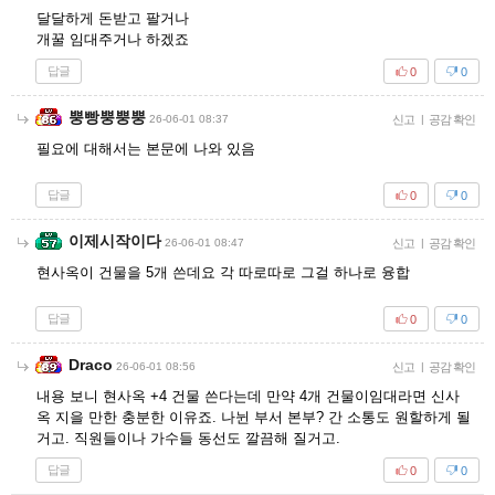
달달하게 돈받고 팔거나
개꿀 임대주거나 하겠죠
답글
0
0
뿡빵뿡뿡뿡
26-06-01 08:37
신고
|
공감 확인
필요에 대해서는 본문에 나와 있음
답글
0
0
이제시작이다
26-06-01 08:47
신고
|
공감 확인
현사옥이 건물을 5개 쓴데요 각 따로따로 그걸 하나로 융합
답글
0
0
Draco
26-06-01 08:56
신고
|
공감 확인
내용 보니 현사옥 +4 건물 쓴다는데 만약 4개 건물이임대라면 신사
옥 지을 만한 충분한 이유죠. 나뉜 부서 본부? 간 소통도 원할하게 될
거고. 직원들이나 가수들 동선도 깔끔해 질거고.
답글
0
0