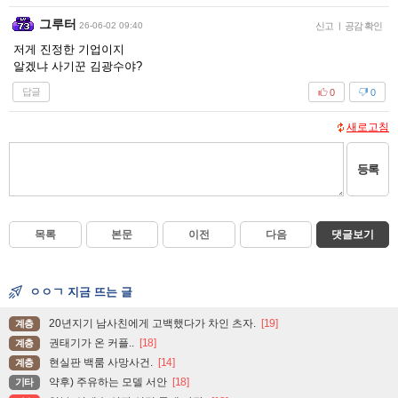
그루터
26-06-02 09:40
신고
|
공감 확인
저게 진정한 기업이지
알겠냐 사기꾼 김광수야?
답글
0
0
새로고침
등록
목록
본문
이전
다음
댓글보기
ㅇㅇㄱ 지금 뜨는 글
20년지기 남사친에게 고백했다가 차인 츠자.
[19]
계층
권태기가 온 커플..
[18]
계층
현실판 백룸 사망사건.
[14]
계층
약후) 주유하는 모델 서안
[18]
기타