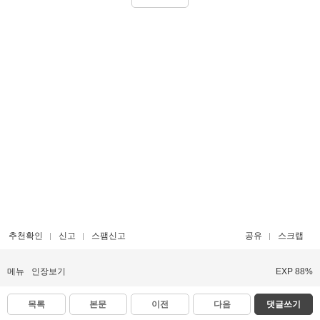
추천확인
신고
스팸신고
공유
스크랩
메뉴
인장보기
EXP 88%
목록
본문
이전
다음
댓글쓰기