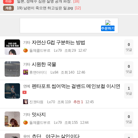
일본, 성매수 심판 실명 공개 파장.
[18]
이슈
19) 남편이 죽으면 하고싶은 일.jpg
[12]
계층
자연산 G컵 구분하는 방법
기타
0
댓글
돌체콜드부르
Lv.79
조회 29
12:47
시원한 국물
기타
0
댓글
휴면아이디
Lv.84
조회 140
12:46
펜타포트 씹어먹는 걸밴드 메인보컬 이시연
연예
1
댓글
진겟타원
Lv.70
조회 119
추천 1
12:45
맛사지
기타
0
댓글
돌체콜드부르
Lv.79
조회 155
12:44
쵸단 _ 야구는 살인이다
유머