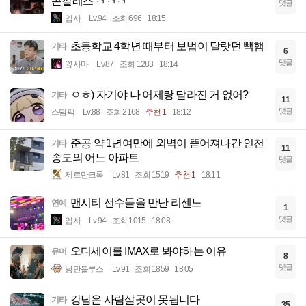
곤잘레스 ㅋㅋㅋ
댓글
입사
Lv.94
조회 696
18:15
초등학교 4학년 때부터 보법이 달랏던 빽햄
기타
6
댓글
옆사마
Lv.87
조회 1283
18:14
ㅇㅎ) 자기야 나 어제랑 달라진 거 없어?
기타
11
댓글
스팀팩
Lv.88
조회 2168
추천 1
18:12
준공 약 1년여만에 외벽이 뜯어져나간 인천
기타
11
송도의 어느 아파트
댓글
제르만크록
Lv.81
조회 1519
추천 1
18:11
맨시티 선수들을 만난 리센느
연예
1
댓글
입사
Lv.94
조회 1015
18:08
오디세이를 IMAX로 봐야하는 이유
유머
8
댓글
낭만블루스
Lv.91
조회 1859
18:05
강남은 사람살곳이 못됩니다
기타
35