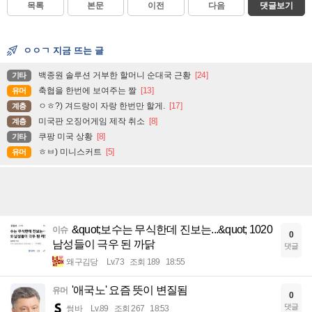
목록
본문
이전
다음
댓글보기
ㅇㅇㄱ 지금 뜨는 글
백종원 솔루션 거부한 할머니 순대국 근황
[24]
기타
축협을 한번에 보여주는 짤
[13]
유머
ㅇㅎ?) 겨드랑이 자랑 한번만 할게.
[17]
계층
미국판 오징어게임 제작 취소
[8]
계층
쿠팡 미국 상황
[8]
기타
ㅎㅂ) 미니스커트
[5]
유머
&quot;보수는 무식한데 진보는...&quot; 1020
이슈
0
남성들이 극우 된 까닭
댓글
왜구김당
Lv.73
조회 189
18:55
'애국노' 요즘 뜻이 변질됨
유머
0
댓글
썽바
Lv.89
조회 267
18:53