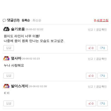
댓글
(13)
등록순
|
최신순
새로고침
슬기로움
26-06-02 02:02
신고
|
공감 확인
원이도 라인이 너무 이쁨!
나중에 원이 원희 만나는 모습도 보고싶군.
답글
0
0
옆사마
26-06-02 02:23
신고
|
공감 확인
누나 사랑해요
답글
0
0
발더스게이
26-06-02 02:38
신고
|
공감 확인
ㄷㄷ
답글
0
0