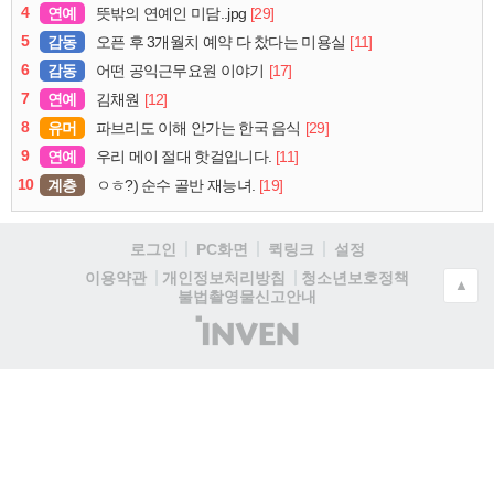
4
연예
[29]
뜻밖의 연예인 미담..jpg
5
감동
[11]
오픈 후 3개월치 예약 다 찼다는 미용실
6
감동
[17]
어떤 공익근무요원 이야기
7
연예
[12]
김채원
8
유머
[29]
파브리도 이해 안가는 한국 음식
9
연예
[11]
우리 메이 절대 핫걸입니다.
10
계층
[19]
ㅇㅎ?) 순수 골반 재능녀.
로그인
PC화면
퀵링크
설정
청소년보호정책
이용약관
개인정보처리방침
▲
불법촬영물신고안내
(주)
인
벤