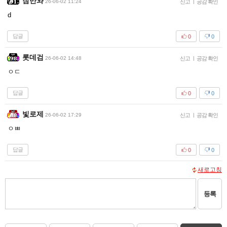
잠만와
26-06-02 11:24
신고
|
공감 확인
d
답글
0
0
롯데검
26-06-02 14:48
신고
|
공감 확인
ㅇㄷ
답글
0
0
빛로제
26-06-02 17:29
신고
|
공감 확인
ㅇㅃ
답글
0
0
새로고침
등록