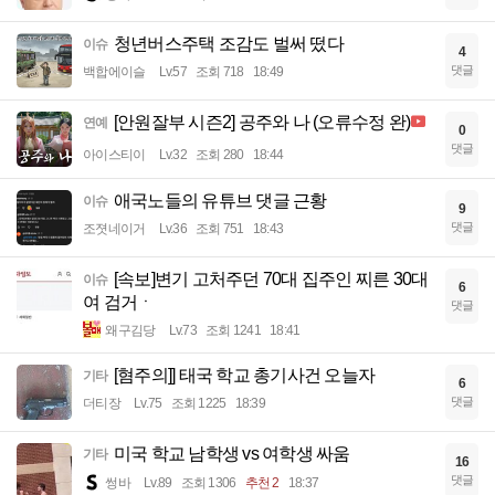
청년버스주택 조감도 벌써 떴다
이슈
4
댓글
백합에이슬
Lv.57
조회 718
18:49
[안원잘부 시즌2] 공주와 나 (오류수정 완)
연예
0
댓글
아이스티이
Lv.32
조회 280
18:44
애국노들의 유튜브 댓글 근황
이슈
9
댓글
조졋네이거
Lv.36
조회 751
18:43
[속보]변기 고처주던 70대 집주인 찌른 30대
이슈
6
여 검거ㆍ
댓글
왜구김당
Lv.73
조회 1241
18:41
[혐주의]] 태국 학교 총기사건 오늘자
기타
6
댓글
더티장
Lv.75
조회 1225
18:39
미국 학교 남학생 vs 여학생 싸움
기타
16
댓글
썽바
Lv.89
조회 1306
추천 2
18:37