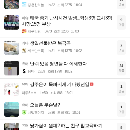
댓글
평온한하늘
Lv.82
조회 2275
18:04
태국 총기 난사사건 발생...학생3명 교사3명
이슈
9
사망,15명 부상
댓글
왜구김당
Lv.73
조회 1206
18:03
생일선물받은 북극곰
기타
2
댓글
제르만크록
Lv.81
조회 1375
18:02
난 쉬었음 청년들 다 이해한다
유머
34
댓글
썽바
Lv.89
조회 1790
18:02
강주은이 목빠지게 기다렸던일
유머
1
댓글
하루5프로
Lv.50
조회 866
18:01
오늘은 무슨날?
유머
1
댓글
너빨갱이지
Lv.86
조회 781
18:01
낯가림이 뭔데? 하는 친구 참교육하기
유머
5