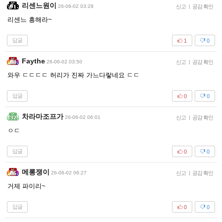
리센느원이
26-06-02 03:28
신고
|
공감 확인
리센느 흥해라~
답글
1
0
Faythe
26-06-02 03:50
신고
|
공감 확인
와우 ㄷㄷㄷㄷ 허리가 진짜 가느다랗네요 ㄷㄷ
답글
0
0
차라마조프가
26-06-02 06:01
신고
|
공감 확인
ㅇㄷ
답글
0
0
메롱쟁이
26-06-02 06:27
신고
|
공감 확인
거제 파이리~
답글
0
0