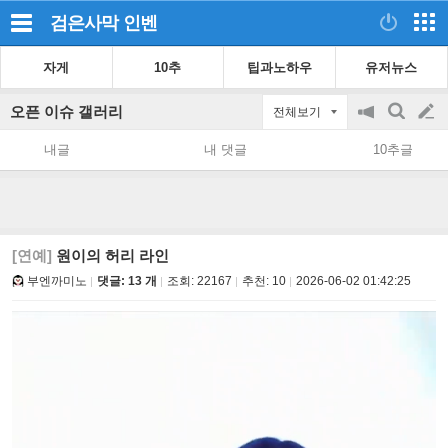
검은사막
인벤
자게
10추
팁과노하우
유저뉴스
오픈 이슈 갤러리
전체보기
공
검
글
지
색
내글
내 댓글
10추글
on/off
쓰
기
[연예]
원이의 허리 라인
부엔까미노
댓글: 13 개
조회:
22167
추천:
10
2026-06-02 01:42:25