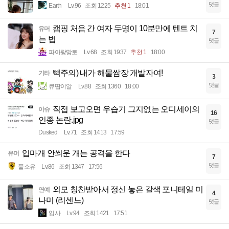
댓글
Earth
Lv.96
조회 1225
추천 1
18:01
캠핑 처음 간 여자 두명이 10분만에 텐트 치
유머
7
는 법
댓글
파아랑망토
Lv.68
조회 1937
추천 1
18:00
빽주의) 내가 해물쌈장 개발자여!
기타
3
댓글
큐땁이알
Lv.88
조회 1360
18:00
직접 보고오면 우습기 그지없는 오디세이의
이슈
16
인종 논란.jpg
댓글
Dusked
Lv.71
조회 1413
17:59
입마개 안씌운 개는 공격을 한다
유머
7
댓글
풀소유
Lv.86
조회 1347
17:56
외모 칭찬받아서 정신 놓은 갈색 포니테일 미
연예
4
나미 (리센느)
댓글
입사
Lv.94
조회 1421
17:51