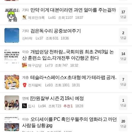
만약 이게 대본이라면 과연 얼마를 주는걸까
기타
17
댓글
제르만크록
Lv.81
조회 1107
18:37
검은독수리 공중보여주기
기타
2
댓글
산바락
Lv.37
조회 631
18:36
개밥쉰당 천하람...국회의원 최초 2박3일 논
이슈
14
산 훈련소 입소,각개전투 야간행군 한다
댓글
왜구김당
Lv.73
조회 747
18:32
테슬라+스페이스x 초대형 메가 테라팹 공개.
계층
7
댓글
전자팔찌
Lv.93
조회 1001
18:31
[안원잘부 시즌 2] 19시 예정
연예
1
댓글
입사
Lv.94
조회 723
추천 1
18:28
오디세이를 PC 흑인우월주의 영화라고 까던
이슈
20
사람들 상황.jpg
댓글