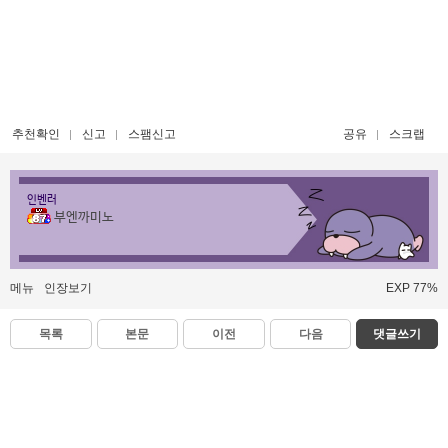
추천확인
신고
스팸신고
공유
스크랩
인벤러
부엔까미노
메뉴
인장보기
EXP 77%
목록
본문
이전
다음
댓글쓰기