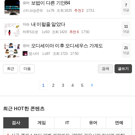
보법이 다른 기안84
유머
7
댓글
스티브승준유
Lv.76
조회 1825
추천 2
17:51
내 이럴줄 알았다
이슈
11
댓글
하루5프로
Lv.50
조회 1420
추천 6
17:50
오디세이아 이후 오디세우스 가계도
유머
21
댓글
옆사마
Lv.87
조회 1723
17:50
최근
다음
검색
글쓰기
1
2
3
4
5
최근 HOT한 콘텐츠
검사
게임
IT
유머
연예