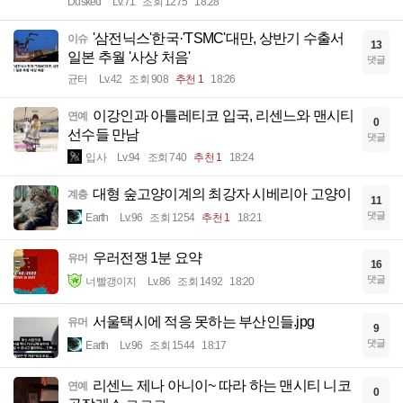
Dusked
Lv.71
조회 1275
18:28
'삼전닉스'한국·'TSMC'대만, 상반기 수출서
이슈
13
일본 추월 '사상 처음'
댓글
균터
Lv.42
조회 908
추천 1
18:26
이강인과 아틀레티코 입국, 리센느와 맨시티
연예
0
선수들 만남
댓글
입사
Lv.94
조회 740
추천 1
18:24
대형 숲고양이계의 최강자 시베리아 고양이
계층
11
댓글
Earth
Lv.96
조회 1254
추천 1
18:21
우러전쟁 1분 요약
유머
16
댓글
너빨갱이지
Lv.86
조회 1492
18:20
서울택시에 적응 못하는 부산인들.jpg
유머
9
댓글
Earth
Lv.96
조회 1544
18:17
리센느 제나 아니이~ 따라 하는 맨시티 니코
연예
0