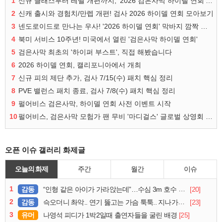
1
신규 클래스부터 레벨 개편까지, '2026 검은사막 하이델 연회' 총정리
2
신캐 출시와 경험치/만렙 개편! 검사 2026 하이델 연회 모아보기
3
넨도로이드로 만나는 우사! '2026 하이델 연회' 막바지 깜짝 공개
4
북미 서비스 10주년! 미국에서 열린 '검은사막 하이델 연회'
5
검은사막 최초의 '하이퍼 부스트', 직접 해봤습니다
6
2026 하이델 연회, 캘리포니아에서 개최
7
신규 피의 제단 추가, 검사 7/15(수) 패치 핵심 정리
8
PVE 밸런스 패치 종료, 검사 7/8(수) 패치 핵심 정리
9
펄어비스 검은사막, 하이델 연회 사전 이벤트 시작
10
펄어비스, 검은사막 모험가 팬 무비 '마디걸스' 글로벌 상영회 개최
오픈 이슈 갤러리 화제글
오늘의 화제
주간
월간
이슈
1
감동
[20]
“인형 같은 아이가 가라앉는데”…수심 3m 호수 뛰어든 60대 의인
2
감동
[23]
슥오더니 촤악.. 연기 뚫고는 가슴 툭툭.. 지나가던 아재의 정체
3
유머
[25]
나영석 피디가 1박2일때 출연자들을 굴린 배경