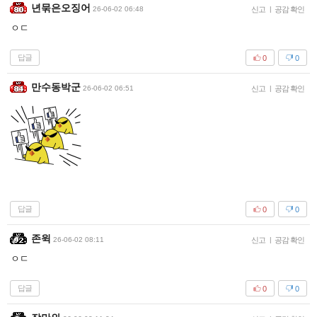
년묶은오징어
26-06-02 06:48
신고
|
공감 확인
ㅇㄷ
답글
0
0
만수동박군
26-06-02 06:51
신고
|
공감 확인
답글
0
0
존윅
26-06-02 08:11
신고
|
공감 확인
ㅇㄷ
답글
0
0