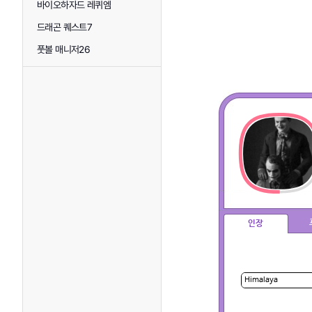
바이오하자드 레퀴엠
드래곤 퀘스트7
풋볼 매니저26
인장