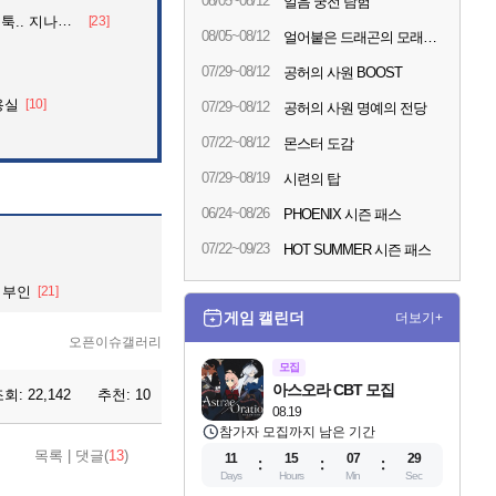
08/05~08/12
얼음 궁전 탐험
던 아재의 정체
[23]
08/05~08/12
얼어붙은 드래곤의 모래시계
07/29~08/12
공허의 사원 BOOST
용실
[10]
07/29~08/12
공허의 사원 명예의 전당
07/22~08/12
몬스터 도감
07/29~08/19
시련의 탑
06/24~08/26
PHOENIX 시즌 패스
07/22~09/23
HOT SUMMER 시즌 패스
 부인
[21]
게임 캘린더
더보기+
오픈이슈갤러리
모집
아스오라 CBT 모집
조회:
22,142
추천:
10
08.19
참가자 모집까지 남은 기간
목록
|
댓글(
13
)
11
15
07
27
Days
Hours
Min
Sec