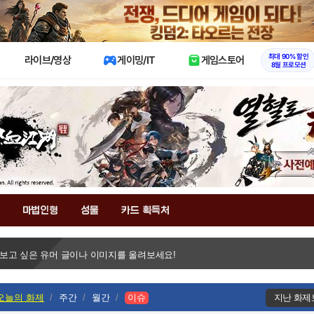
X
최대 90% 할인
라이브/영상
게이밍/IT
게임스토어
8월 프로모션
마법인형
성물
카드 획득처
 보고 싶은 유머 글이나 이미지를 올려보세요!
오늘의 화제
주간
월간
이슈
지난 화제