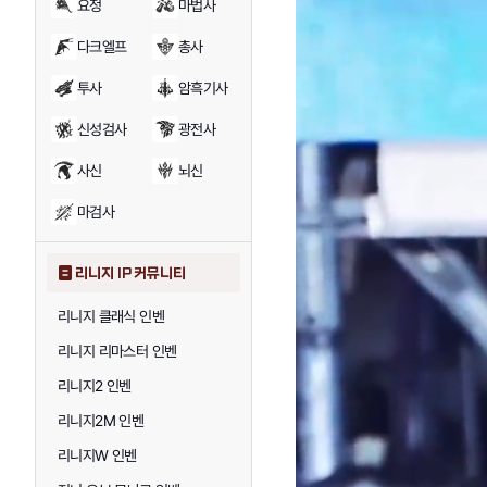
요정
마법사
다크엘프
총사
투사
암흑기사
신성검사
광전사
사신
뇌신
마검사
리니지 IP 커뮤니티
리니지 클래식 인벤
리니지 리마스터 인벤
리니지2 인벤
리니지2M 인벤
리니지W 인벤