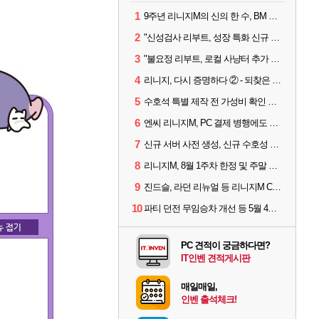
1
9주년 리니지M의 신의 한 수, BM 장비 아데나 판매 예고
2
"신성검사 리부트, 성장 특화 신규 서버" 리니지M 3월 업데이트 예고
3
"불요정 리부트, 로컬 사냥터 추가 예정" 리니지M 9주년 업데이트 예고
4
리니지, 다시 증명하다 ② - 되찾은 모바일 왕좌
5
수호석 특별 제작 전 가성비 확인 필수! 3월 2주차 업데이트 이슈
6
엔씨 리니지M, PC 결제 병행에도 모바일 '매출 1위' 탈환
7
신규 서버 사전 생성, 신규 수호성 추가 등 3월 1주차 업데이트 이슈
8
리니지M, 8월 1주차 한정 및 주말 제작 정보
9
진드슬, 라던 리뉴얼 등 리니지M ContiNew 업데이트 핵심 요약
10
파티 던전 무임승차 개선 등 5월 4주차 업데이트 이슈
PC 견적이 궁금하다면?
IT인벤 견적게시판
매일매일,
인벤 출석체크!