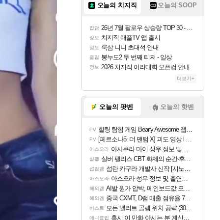
오늘의 치지직
오늘의 SOOP
26년 7월 팔로우 상승량 TOP 30 - 월간 치지직
잡담
치지직 애플TV 앱 출시
정보
룩삼 니니 초대석 안내
정보
봉누도2 두 번째 티저 - 일상
클립
2026 치지직 이리대회 오픈컵 안내
정보
더보기+
오늘의 팟벤
오늘의 핫벤
힐링 탐험 게임 Bearly Awesome 챕터 1 트레일러
PV
[페르소나5: 더 팬텀 X] 괴도 영상 l 타카마키 안·댄싱 스타
PV
아사쿠라 마이 성우 정보 및 주요 필모
아스오라
실버 팰리스 CBT 화제의 순간·후기 모음
실팰
섬란 카구라 개발사 신작 [시노비 넥서스] 연내 출시 예정
섭컬겜
아스오라 성우 정보 및 출연작 모음
아스오라
AI발 원가 압박, 메인보드값 오르나
해외겜
중국 CXMT, D램 매출 점유율 7%…글로벌 4위로 부상
해외겜
모든 엘리트 골렘 위치 공략 (30개) - 방랑 결투가
비스트
혹시 이 만화 아시는 분 계신가요
애니클립