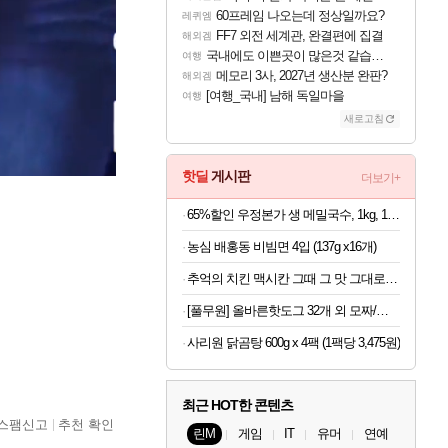
60프레임 나오는데 정상일까요?
레퀴엠
FF7 외전 세계관, 완결편에 집결
해외겜
국내에도 이쁜곳이 많은것 같습니다
여행
메모리 3사, 2027년 생산분 완판?
해외겜
[여행_국내] 남해 독일마을
여행
새로고침
핫딜
게시판
더보기+
65%할인 우정본가 생 메밀국수, 1kg, 1팩 + 시원한 메밀장, 40g, 6개
농심 배홍동 비빔면 4입 (137g x16개)
추억의 치킨 맥시칸 그때 그 맛 그대로 맥시칸 치킨 순살 봉 골라담기 2+2 총 4봉지
[풀무원] 올바른핫도그 32개 외 모짜/탱글/체다 골라담기
사리원 닭곰탕 600g x 4팩 (1팩당 3,475원)
최근 HOT한 콘텐츠
스팸신고
추천 확인
린M
게임
IT
유머
연예