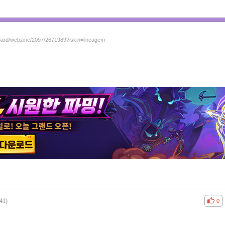
board/webzine/2097/2671989?iskin=lineagem
41)
공감
비공
0