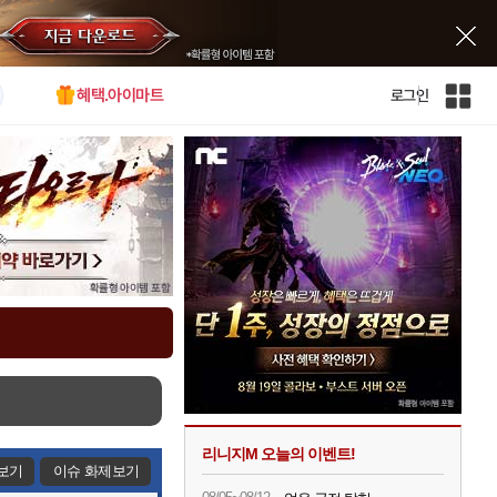
혜택.아이마트
로그인
인
벤
전
체
사
이
트
맵
리니지M 오늘의 이벤트!
보기
이슈 화제보기