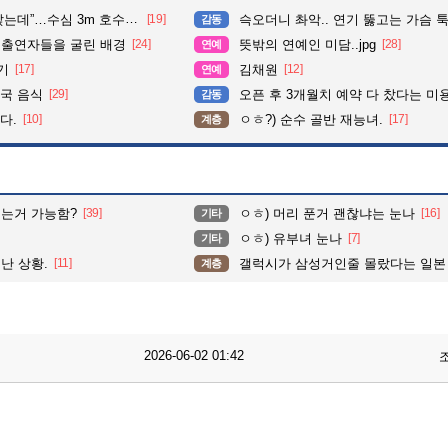
심 3m 호수 뛰어든 60대 의인
[19]
슥오더니 촤악.. 연기 뚫고는 가슴 툭툭.. 지나가
감동
 출연자들을 굴린 배경
[24]
뜻밖의 연예인 미담..jpg
[28]
연예
기
[17]
김채원
[12]
연예
국 음식
[29]
오픈 후 3개월치 예약 다 찼다는 미
감동
다.
[10]
ㅇㅎ?) 순수 골반 재능녀.
[17]
계층
귀는거 가능함?
[39]
ㅇㅎ) 머리 푼거 괜찮냐는 눈나
[16]
기타
ㅇㅎ) 유부녀 눈나
[7]
기타
난 상황.
[11]
갤럭시가 삼성거인줄 몰랐다는 일본
계층
2026-06-02 01:42