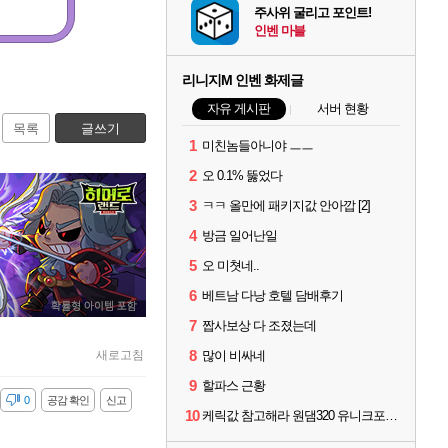
주사위 굴리고 포인트!
인벤 마블
리니지M 인벤 화제글
자유 게시판
서버 현황
목록
글쓰기
1
미친놈들아니야 ㅡㅡ
2
오 0.1% 뚫었다
3
ㅋㅋ 올만에 패키지값 안아깝 [2]
4
방금 일어난일
5
오 미쳣네..
6
베트남 다낭 호텔 담배후기
7
짭사보상 다 조졌는데
8
새로고침
많이 비싸네
9
할파스 근황
감
0
공감 확인
신고
10
케릭값 참고해라 원댐320 유니크포함 풀 이동악세11 신변신인신성 풀문양5 풀수호성4