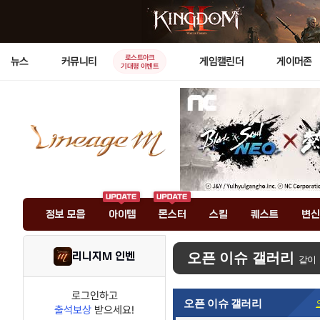
로스트아크
뉴스
커뮤니티
게임캘린더
게이머존
기대평 이벤트
정보 모음
아이템
몬스터
스킬
퀘스트
변신
리니지M 인벤
오픈 이슈 갤러리
같이
로그인하고
오픈 이슈 갤러리
출석보상
받으세요!