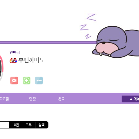
인벤러
부엔까미노
프로필
랭킹
칭호
10번
모두
검색