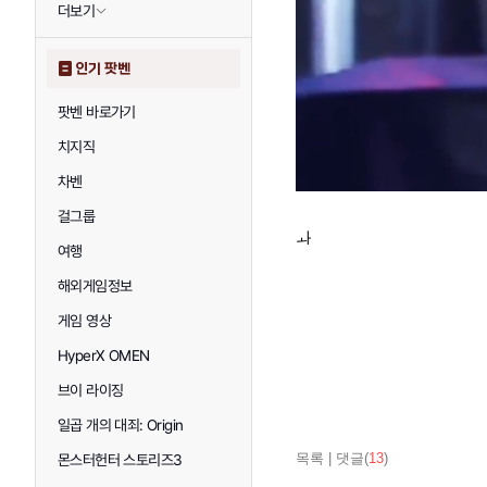
더보기
인기 팟벤
팟벤 바로가기
치지직
차벤
걸그룹
ㅘ
여행
해외게임정보
게임 영상
HyperX OMEN
브이 라이징
일곱 개의 대죄: Origin
목록
|
댓글(
13
)
몬스터헌터 스토리즈3