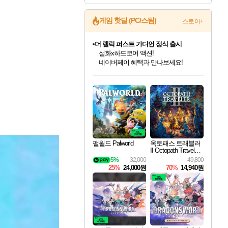
게임 핫딜 (PC/스팀)
스토어+
더 렐릭 퍼스트 가디언 정식 출시
설화x하드코어 액션!
네이버페이 혜택과 만나보세요!
인벤게임즈 8월 특별 할인!
드래곤소드: 어웨이크닝 입점!
문명 7 특별 할인!
마블 투혼 파이팅 소울즈 정식출시!
귀무자: 검의 길 예약 판매 중!
비스트 오브 리인카네이션 정식 출시!
커세어 코브 출시 기념 할인!
베데스다 40주년 기념 할인 중!
캡콤 프렌차이즈 할인 진행 중!
캡콤 일부 상품 상시 할인
스타워즈 은하계 레이서
로블록스 기프트 카드 공식 입점
인기 퍼블리셔 모음!
스팀으로 만나는 드래곤소드!
조선&고려 DLC 출시 예정
마블 히어로 총 출동&화려한 격투!
10% 할인과
게임프릭 신작 IP
해적'섬'을 발전시키자!
베데스다의 명작들을
몬헌, 바하 등 인기 IP를
몬헌 와일즈 & 드래곤즈 도그마2
인벤게임즈에서 10% 추가 적립
Robux를 가장 안전하고
최대 90% 할인가를 만나보세요!
네이버혜택과 함께 만나보세요!
50%할인&추가 적립까지!
네이버 포인트 혜택까지!
이니&베니 혜택까지!
네이버 혜택가와 함께 예약하세요!
할인&네이버혜택으로 만나보세요!
40주년 프로모션으로 만나보세요!
할인가에 만나보세요!
일부 에디션 상시 할인!
혜택으로 예약 판매 중
편안하게 충전하세요
팰월드 Palworld
옥토패스 트래블러
II Octopath Traveler I
I
5%
32,000
49,800
25%
24,000원
70%
14,940원