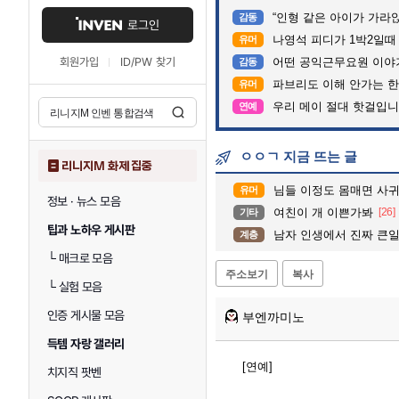
“인형 같은 아이가 가라앉는데”…수
감동
로그인
나영석 피디가 1박2일때
유머
회원가입
ID/PW 찾기
어떤 공익근무요원 이야
감동
파브리도 이해 안가는 한
유머
우리 메이 절대 핫걸입니
연예
ㅇㅇㄱ 지금 뜨는 글
리니지M 화제 집중
님들 이정도 몸매면 사
유머
정보 · 뉴스 모음
여친이 개 이쁜가봐
[26]
기타
팁과 노하우 게시판
남자 인생에서 진짜 큰일
계층
└
매크로 모음
주소보기
복사
└
실험 모음
인증 게시물 모음
부엔까미노
득템 자랑 갤러리
[연예]
치지직 팟벤