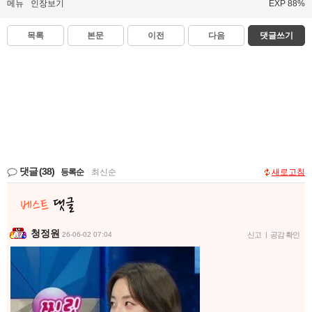
메뉴
인장보기
EXP 88%
목록
본문
이전
다음
댓글쓰기
댓글
(38)
등록순
|
최신순
새로고침
청정원
26-06-02 07:04
신고
|
공감 확인