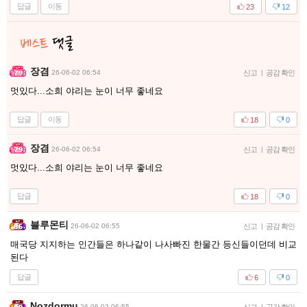
답글
이동
23
12
장겸
26-06-02 06:54
신고
|
공감 확인
멋있다...소희 야리는 눈이 너무 좋네요
답글
이동
18
0
장겸
26-06-02 06:54
신고
|
공감 확인
멋있다...소희 야리는 눈이 너무 좋네요
답글
18
0
블루몬티
26-06-02 06:55
신고
|
공감 확인
매국당 지지하는 인간들은 하나같이 나사빠진 한물간 등신들이던데 비교
된다
답글
6
0
Nozdormu
26-06-02 06:55
|