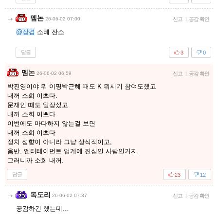
멤논
26-06-02 07:00
신고
|
공감 확인
@장겸
소혜 잔소
답글
3
0
멤논
26-06-02 06:59
신고
|
공감 확인
박진영이야 뭐 이명박근혜 때도 K 뭐시기 참여도했고
내꺼 소희 이쁘다.
문재인 때도 앞장섰고
내꺼 소희 이쁘다
이번에도 마다하지 않는걸 보면
내꺼 소희 이쁘다
정치 성향이 아니라 그냥 상식적이고,
음반, 엔터테이먼트 업계에 진심인 사람인거지.
그러니까 소희 내꺼.
답글
23
12
독도리
26-06-02 07:37
신고
|
공감 확인
공감하긴 했는데...