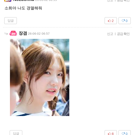
신고
공감 확인
소희야 나도 경멸해줘
답글
2
0
장겸
26-06-02 06:57
신고
|
공감 확인
답글
8
0