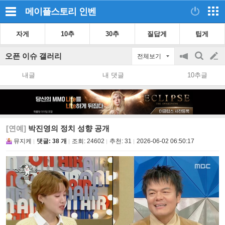
메이플스토리
인벤
자게
10추
30추
질답게
팁게
오픈 이슈 갤러리
전체보기
공
검
글
지
색
내글
내 댓글
10추글
on/off
쓰
기
[연예]
박진영의 정치 성향 공개
뮤지케
댓글: 38 개
조회:
24602
추천:
31
2026-06-02 06:50:17