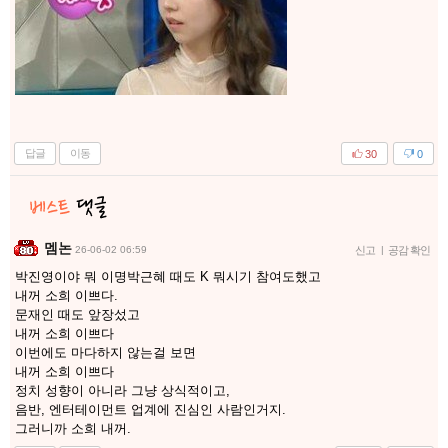
답글
이동
30
0
멤논
26-06-02 06:59
신고
|
공감 확인
박진영이야 뭐 이명박근혜 때도 K 뭐시기 참여도했고
내꺼 소희 이쁘다.
문재인 때도 앞장섰고
내꺼 소희 이쁘다
이번에도 마다하지 않는걸 보면
내꺼 소희 이쁘다
정치 성향이 아니라 그냥 상식적이고,
음반, 엔터테이먼트 업계에 진심인 사람인거지.
그러니까 소희 내꺼.