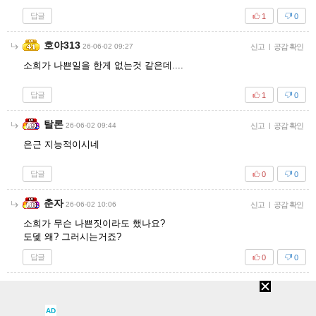
답글
1
0
호야313
26-06-02 09:27
신고
|
공감 확인
소희가 나쁜일을 한게 없는것 같은데....
답글
1
0
탈론
26-06-02 09:44
신고
|
공감 확인
은근 지능적이시네
답글
0
0
춘자
26-06-02 10:06
신고
|
공감 확인
소희가 무슨 나쁜짓이라도 했나요?
도뎇 왜? 그러시는거죠?
답글
0
0
후후럴
26-06-02 10:26
신고
|
공감 확인
내용은 좋았는데 추임새때문에 통한의 비추드립니다ㅡ
AD