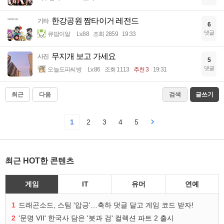
한강공원 짬타이거 레전드
기타
6
댓글
큐땁이알
Lv.88
조회 2859
19:33
무지개 보고 가세요
사진
5
댓글
오늘도피씨방
Lv.86
조회 1113
추천 3
19:31
최근
다음
검색
글쓰기
1
2
3
4
5
최근 HOT한 콘텐츠
게임
IT
유머
연예
1
드래곤소드, 스팀 '압긍'…축하 댓글 달고 게임 코드 받자!
2
'문명 VII' 한국사 담은 '붓과 검' 컬렉션 파트 2 출시