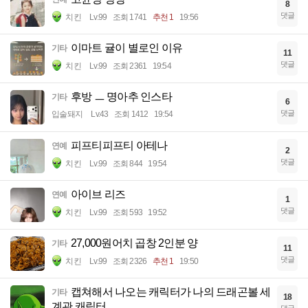
8
댓글
치킨
Lv.99
조회 1741
추천 1
19:56
이마트 귤이 별로인 이유
기타
11
댓글
치킨
Lv.99
조회 2361
19:54
후방 ㅡ 명아추 인스타
기타
6
댓글
입술돼지
Lv.43
조회 1412
19:54
피프티피프티 아테나
연예
2
댓글
치킨
Lv.99
조회 844
19:54
아이브 리즈
연예
1
댓글
치킨
Lv.99
조회 593
19:52
27,000원어치 곱창 2인분 양
기타
11
댓글
치킨
Lv.99
조회 2326
추천 1
19:50
캡쳐해서 나오는 캐릭터가 나의 드래곤볼 세
기타
18
계관 캐릭터