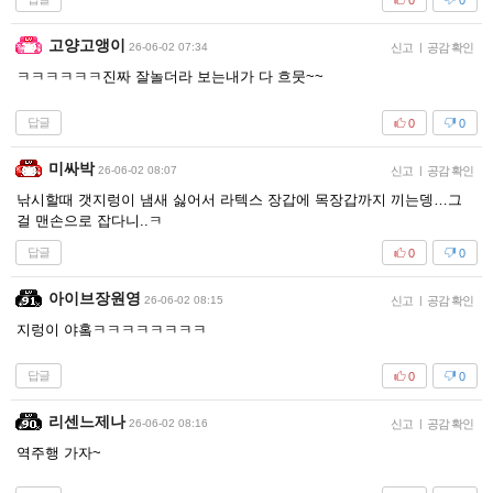
고양고앵이
26-06-02 07:34
신고
|
공감 확인
ㅋㅋㅋㅋㅋㅋ진짜 잘놀더라 보는내가 다 흐뭇~~
답글
0
0
미싸박
26-06-02 08:07
신고
|
공감 확인
낚시할때 갯지렁이 냄새 싫어서 라텍스 장갑에 목장갑까지 끼는뎅…그
걸 맨손으로 잡다니..ㅋ
답글
0
0
아이브장원영
26-06-02 08:15
신고
|
공감 확인
지렁이 야홐ㅋㅋㅋㅋㅋㅋㅋㅋ
답글
0
0
리센느제나
26-06-02 08:16
신고
|
공감 확인
역주행 가자~