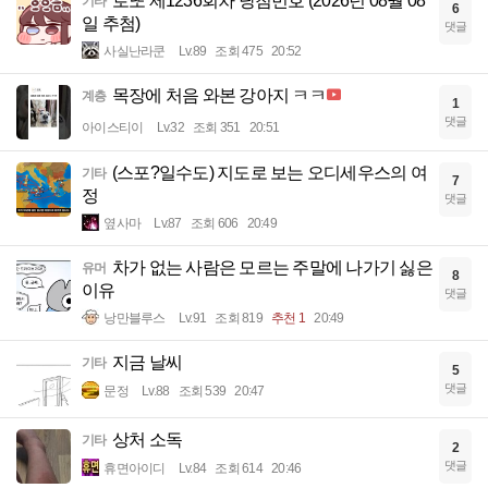
로또 제1236회차 당첨번호 (2026년 08월 08
기타
6
일 추첨)
댓글
사실난라쿤
Lv.89
조회 475
20:52
목장에 처음 와본 강아지 ㅋㅋ
계층
1
댓글
아이스티이
Lv.32
조회 351
20:51
(스포?일수도) 지도로 보는 오디세우스의 여
기타
7
정
댓글
옆사마
Lv.87
조회 606
20:49
차가 없는 사람은 모르는 주말에 나가기 싫은
유머
8
이유
댓글
낭만블루스
Lv.91
조회 819
추천 1
20:49
지금 날씨
기타
5
댓글
문정
Lv.88
조회 539
20:47
상처 소독
기타
2
댓글
휴면아이디
Lv.84
조회 614
20:46