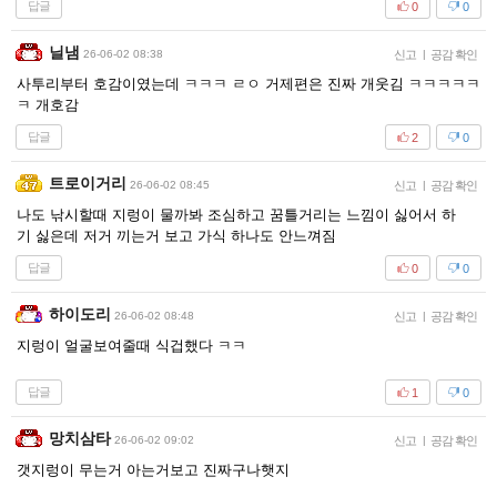
답글
0
0
닐냄
26-06-02 08:38
신고
|
공감 확인
사투리부터 호감이였는데 ㅋㅋㅋ ㄹㅇ 거제편은 진짜 개웃김 ㅋㅋㅋㅋㅋ
ㅋ 개호감
답글
2
0
트로이거리
26-06-02 08:45
신고
|
공감 확인
나도 낚시할때 지렁이 물까봐 조심하고 꿈틀거리는 느낌이 싫어서 하
기 싫은데 저거 끼는거 보고 가식 하나도 안느껴짐
답글
0
0
하이도리
26-06-02 08:48
신고
|
공감 확인
지렁이 얼굴보여줄때 식겁했다 ㅋㅋ
답글
1
0
망치삼타
26-06-02 09:02
신고
|
공감 확인
갯지렁이 무는거 아는거보고 진짜구나햇지