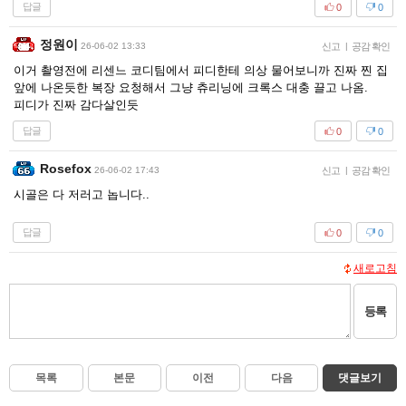
답글
0
0
정원이
26-06-02 13:33
신고
|
공감 확인
이거 촬영전에 리센느 코디팀에서 피디한테 의상 물어보니까 진짜 찐 집
앞에 나온듯한 복장 요청해서 그냥 츄리닝에 크록스 대충 끌고 나옴.
피디가 진짜 감다살인듯
답글
0
0
Rosefox
26-06-02 17:43
신고
|
공감 확인
시골은 다 저러고 놉니다..
답글
0
0
새로고침
등록
목록
본문
이전
다음
댓글보기