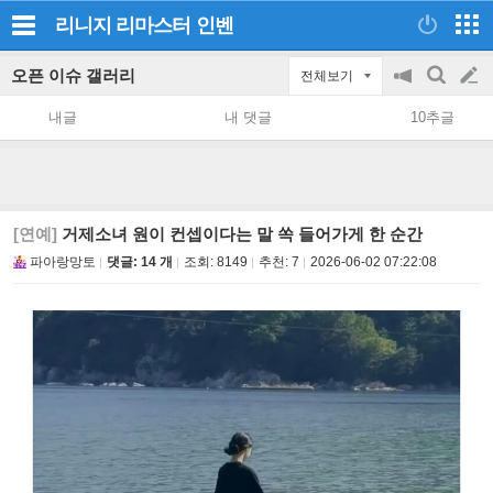
리니지 리마스터
인벤
오픈 이슈 갤러리
전체보기
공
검
글
지
색
내글
내 댓글
10추글
on/off
쓰
기
[연예]
거제소녀 원이 컨셉이다는 말 쏙 들어가게 한 순간
파아랑망토
댓글: 14 개
조회:
8149
추천:
7
2026-06-02 07:22:08