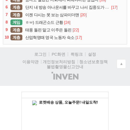
6
계층
[17]
단지 내 방송 아나운서를 바꾸고 나서 집중도가 확 올라갔다는 한 아파트의 안내방송
7
계층
[20]
이젠 다시는 못 보는 삼파이더맨
8
게임
[24]
ㅎㅂ) 드래곤소드 근황
9
계층
[22]
태풍 돌핀 말고 이주은 돌핀
10
계층
[17]
산업혁명때 영국 노동자 숙소
로그인
PC화면
퀵링크
설정
청소년보호정책
이용약관
개인정보처리방침
▲
불법촬영물신고안내
(주)
인
벤