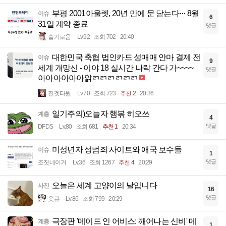
부평 2001아울렛, 20년 만에 문 닫는다··· 8월
이슈
6
31일 계약 종료
댓글
슬기로움
Lv.92
조회 702
20:40
대한민국 축협 법인카드 성매매 안마 결제 전
이슈
9
세계 개망신 - 이야 18 실시간 나락 간다 가~~~~
댓글
아아아아아아앍ㄺㄺㄺㄺㄺㄺ
진겟타원
Lv.70
조회 723
추천 2
20:36
일기주의)오늘자 햄볶 히오쓰
계층
4
댓글
DFDS
Lv.80
조회 681
추천 1
20:34
미성년자 성범죄 사이트와 애국 보수들
이슈
1
댓글
조졋네이거
Lv.36
조회 1267
추천 4
20:29
오늘은 세계 고양이의 날입니다
사진
16
댓글
읏큐
Lv.86
조회 799
20:29
극장판 '메이드 인 어비스: 깨어나는 신비' 메
계층
1