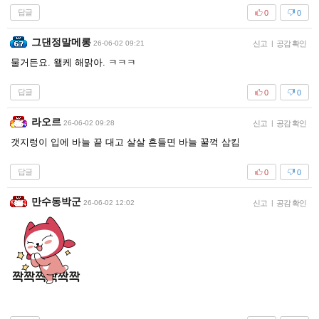
답글
0
0
그댄정말메롱
26-06-02 09:21
신고
|
공감 확인
물거든요. 왤케 해맑아. ㅋㅋㅋ
답글
0
0
라오르
26-06-02 09:28
신고
|
공감 확인
갯지렁이 입에 바늘 끝 대고 살살 흔들면 바늘 꿀꺽 삼킴
답글
0
0
만수동박군
26-06-02 12:02
신고
|
공감 확인