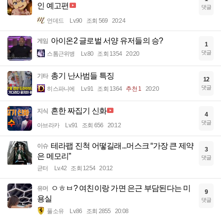
인 예고편
댓글
언데드
Lv.90
조회 569
20:24
아이온2 글로벌 서양 유저들의 승?
게임
1
댓글
스톰근위병
Lv.80
조회 1354
20:20
총기 난사범들 특징
기타
12
댓글
히스파니에
Lv.91
조회 1364
추천 1
20:20
흔한 짜집기 신화
지식
4
댓글
아브라카
Lv.91
조회 656
20:12
테라팹 진척 어떻길래...머스크 “가장 큰 제약
이슈
3
은 메모리”
댓글
균터
Lv.42
조회 1254
20:12
ㅇㅎㅂ? 여친이랑 가면 은근 부담된다는 미
유머
9
용실
댓글
풀소유
Lv.86
조회 2855
20:08