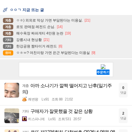
ㅇㅇㄱ 지금 뜨는 글
ㅇㅎ) 외외로 막상 가면 부담된다는 미용실.
[21]
계층
로또 판매점 레전드 손님.
[14]
계층
해수욕장 짜파게티 4만원 논란
[19]
계층
강릉시내 현상황
[21]
기타
한강공원 짬타이거 레전드
[6]
기타
ㅇㅎㅂ? 여친이랑 가면 은근 부담된다는 미용실
[9]
유머
아까 소나기가 깔짝 떨어지고 난후(일기주
계층
0
의)
댓글
쾌변왕
Lv.91
조회 88
21:02
구매자가 잘못했을 것 같은 상황
기타
2
댓글
히스파니에
Lv.91
조회 531
20:57