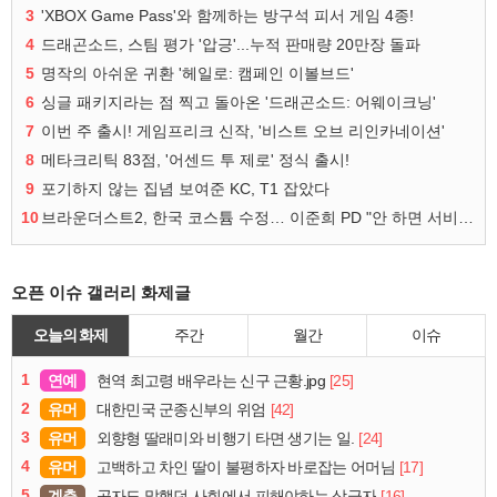
3
'XBOX Game Pass'와 함께하는 방구석 피서 게임 4종!
4
드래곤소드, 스팀 평가 '압긍'...누적 판매량 20만장 돌파
5
명작의 아쉬운 귀환 '헤일로: 캠페인 이볼브드'
6
싱글 패키지라는 점 찍고 돌아온 '드래곤소드: 어웨이크닝'
7
이번 주 출시! 게임프리크 신작, '비스트 오브 리인카네이션'
8
메타크리틱 83점, '어센드 투 제로' 정식 출시!
9
포기하지 않는 집념 보여준 KC, T1 잡았다
10
브라운더스트2, 한국 코스튬 수정… 이준희 PD "안 하면 서비스 지속 불가"
오픈 이슈 갤러리 화제글
오늘의 화제
주간
월간
이슈
1
연예
[25]
현역 최고령 배우라는 신구 근황.jpg
2
유머
[42]
대한민국 군종신부의 위엄
3
유머
[24]
외향형 딸래미와 비행기 타면 생기는 일.
4
유머
[17]
고백하고 차인 딸이 불평하자 바로잡는 어머님
5
계층
[16]
공자도 말했던 사회에서 피해야하는 상급자