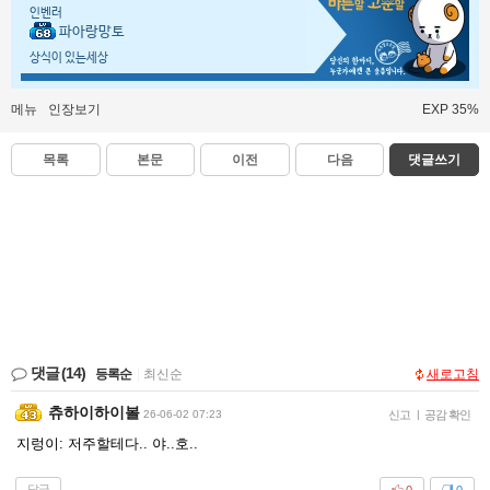
인벤러
파아랑망토
상식이 있는세상
메뉴
인장보기
EXP 35%
목록
본문
이전
다음
댓글쓰기
댓글
(14)
등록순
|
최신순
새로고침
츄하이하이볼
26-06-02 07:23
신고
|
공감 확인
지렁이: 저주할테다.. 야..호..
답글
0
0