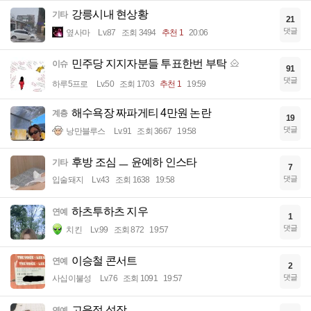
강릉시내 현상황
기타
21
댓글
옆사마
Lv.87
조회 3494
추천 1
20:06
민주당 지지자분들 투표한번 부탁
이슈
91
댓글
하루5프로
Lv.50
조회 1703
추천 1
19:59
해수욕장 짜파게티 4만원 논란
계층
19
댓글
낭만블루스
Lv.91
조회 3667
19:58
후방 조심 ㅡ 윤예하 인스타
기타
7
댓글
입술돼지
Lv.43
조회 1638
19:58
하츠투하츠 지우
연예
1
댓글
치킨
Lv.99
조회 872
19:57
이승철 콘서트
연예
2
댓글
사십이불성
Lv.76
조회 1091
19:57
고윤정 성장
연예