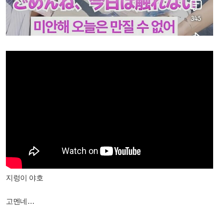
지렁이 야호
고멘네…