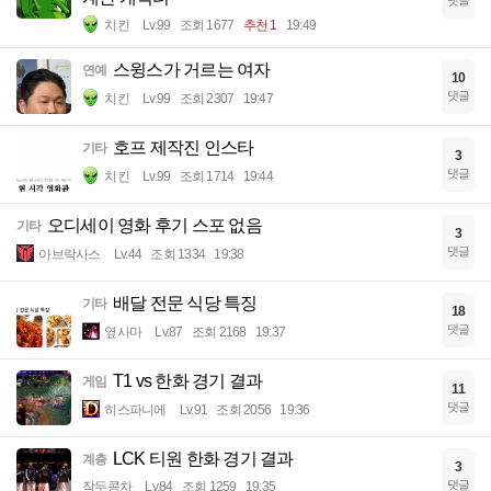
댓글
치킨
Lv.99
조회 1677
추천 1
19:49
스윙스가 거르는 여자
연예
10
댓글
치킨
Lv.99
조회 2307
19:47
호프 제작진 인스타
기타
3
댓글
치킨
Lv.99
조회 1714
19:44
오디세이 영화 후기 스포 없음
기타
3
댓글
아브락사스
Lv.44
조회 1334
19:38
배달 전문 식당 특징
기타
18
댓글
옆사마
Lv.87
조회 2168
19:37
T1 vs 한화 경기 결과
게임
11
댓글
히스파니에
Lv.91
조회 2056
19:36
LCK 티원 한화 경기 결과
계층
3
댓글
작두콩차
Lv.84
조회 1259
19:35