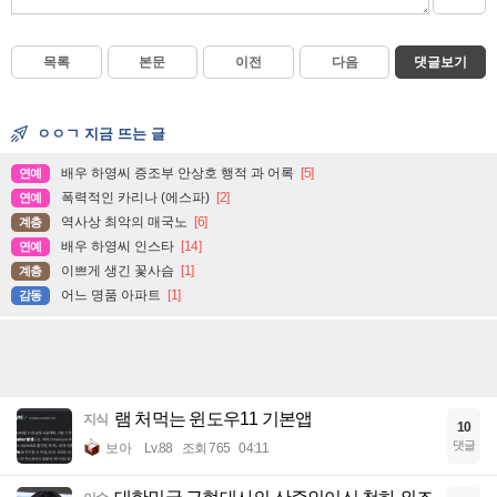
목록
본문
이전
다음
댓글보기
ㅇㅇㄱ 지금 뜨는 글
배우 하영씨 증조부 안상호 행적 과 어록
[5]
연예
폭력적인 카리나 (에스파)
[2]
연예
역사상 최악의 매국노
[6]
계층
배우 하영씨 인스타
[14]
연예
이쁘게 생긴 꽃사슴
[1]
계층
어느 명품 아파트
[1]
감동
램 처먹는 윈도우11 기본앱
지식
10
댓글
보아
Lv.88
조회 765
04:11