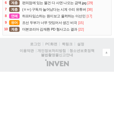
6
계층
[29]
편의점에 있는 물건 다 사면 나오는 금액.jpg
7
계층
[38]
(ㅎㅂ) 구독자 늘어났다는 시계 수리 유튜버
8
연예
[17]
하프타임쇼하는 원이보고 울컥하는 이선민
9
유머
[15]
조선 두부가 너무 맛있어서 생긴 비극
10
계층
[22]
더본코리아 김재환 PD 형사고소 결과
로그인
PC화면
퀵링크
설정
청소년보호정책
이용약관
개인정보처리방침
▲
불법촬영물신고안내
(주)
인
벤