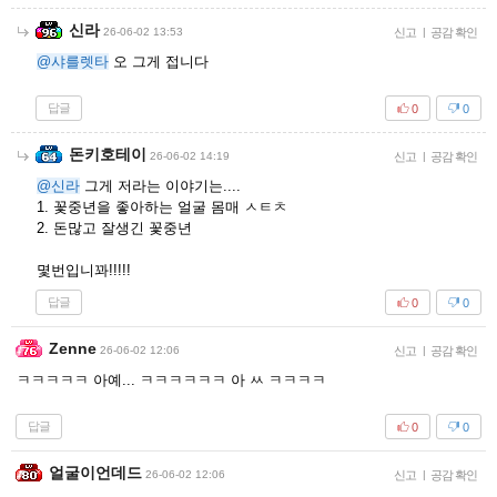
신라
26-06-02 13:53
신고
|
공감 확인
@샤를렛타
오 그게 접니다
답글
0
0
돈키호테이
26-06-02 14:19
신고
|
공감 확인
@신라
그게 저라는 이야기는....
1. 꽃중년을 좋아하는 얼굴 몸매 ㅅㅌㅊ
2. 돈많고 잘생긴 꽃중년
몇번입니꽈!!!!!
답글
0
0
Zenne
26-06-02 12:06
신고
|
공감 확인
ㅋㅋㅋㅋㅋ 아예... ㅋㅋㅋㅋㅋㅋ 아 ㅆ ㅋㅋㅋㅋ
답글
0
0
얼굴이언데드
26-06-02 12:06
신고
|
공감 확인