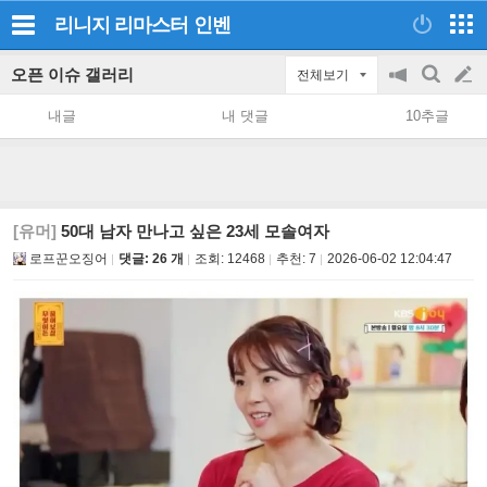
리니지 리마스터
인벤
오픈 이슈 갤러리
전체보기
공
검
글
지
색
내글
내 댓글
10추글
on/off
쓰
기
[유머]
50대 남자 만나고 싶은 23세 모솔여자
로프꾼오징어
댓글: 26 개
조회:
12468
추천:
7
2026-06-02 12:04:47