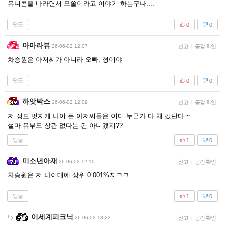
유니콘을 바라면서 모쏠이라고 이야기 하는구나....
답글
0
0
아마라뷰
26-06-02 12:07
신고
|
공감 확인
차승원은 아저씨가 아니라 오빠, 형이야
답글
0
0
하앗박스
26-06-02 12:09
신고
|
공감 확인
저 정도 멋지게 나이 든 아저씨들은 이미 누군가 다 채 갔단다 ~
설마 유부도 상관 없다는 건 아니겠지??
답글
1
0
미소년아재
26-06-02 12:10
신고
|
공감 확인
차승원은 저 나이대에 상위 0.001%지ㅋㅋ
답글
1
0
이세계피크닉
26-06-02 13:22
신고
|
공감 확인