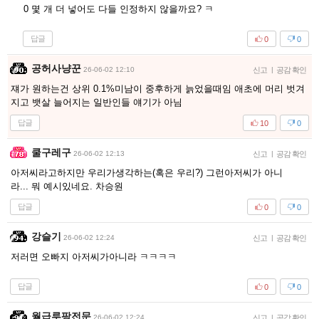
0 몇 개 더 넣어도 다들 인정하지 않을까요? ㅋ
답글
0
0
공허사냥꾼
26-06-02 12:10
신고
|
공감 확인
쟤가 원하는건 상위 0.1%미남이 중후하게 늙었을때임 애초에 머리 벗겨
지고 뱃살 늘어지는 일반인들 얘기가 아님
답글
10
0
쿨구레구
26-06-02 12:13
신고
|
공감 확인
아저씨라고하지만 우리가생각하는(혹은 우리?) 그런아저씨가 아니
라... 뭐 예시있네요. 차승원
답글
0
0
강슬기
26-06-02 12:24
신고
|
공감 확인
저러면 오빠지 아저씨가아니라 ㅋㅋㅋㅋ
답글
0
0
월급루팡전문
26-06-02 12:24
신고
|
공감 확인