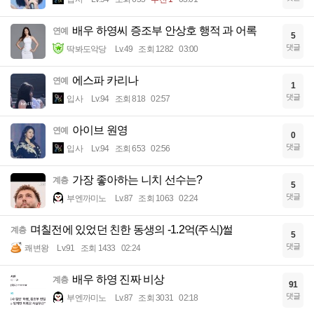
배우 하영씨 증조부 안상호 행적 과 어록
연예
5
댓글
딱봐도악당
Lv.49
조회 1282
03:00
에스파 카리나
연예
1
댓글
입사
Lv.94
조회 818
02:57
아이브 원영
연예
0
댓글
입사
Lv.94
조회 653
02:56
가장 좋아하는 니치 선수는?
계층
5
댓글
부엔까미노
Lv.87
조회 1063
02:24
며칠전에 있었던 친한 동생의 -1.2억(주식)썰
계층
5
댓글
쾌변왕
Lv.91
조회 1433
02:24
배우 하영 진짜 비상
계층
91
댓글
부엔까미노
Lv.87
조회 3031
02:18