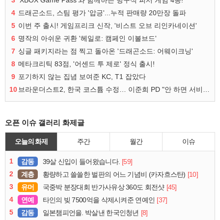
3
'XBOX Game Pass'와 함께하는 방구석 피서 게임 4종!
4
드래곤소드, 스팀 평가 '압긍'...누적 판매량 20만장 돌파
5
이번 주 출시! 게임프리크 신작, '비스트 오브 리인카네이션'
6
명작의 아쉬운 귀환 '헤일로: 캠페인 이볼브드'
7
싱글 패키지라는 점 찍고 돌아온 '드래곤소드: 어웨이크닝'
8
메타크리틱 83점, '어센드 투 제로' 정식 출시!
9
포기하지 않는 집념 보여준 KC, T1 잡았다
10
브라운더스트2, 한국 코스튬 수정… 이준희 PD "안 하면 서비스 지속 불가"
오픈 이슈 갤러리 화제글
오늘의 화제
주간
월간
이슈
1
감동
[59]
39살 신입이 들어왔습니다.
2
계층
[10]
황량하고 쓸쓸한 벌판의 어느 기념비 (카자흐스탄)
3
유머
[45]
국중박 분장대회 반가사유상 360도 회전샷
4
연예
[37]
타인의 빚 7500억을 삭제시켜준 연예인
5
감동
[8]
일본챔피언을. 박살낸 한국인청년