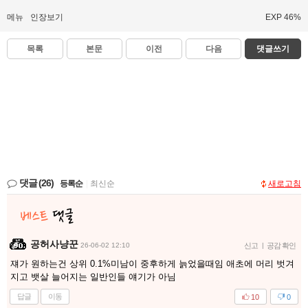
메뉴
인장보기
EXP 46%
목록
본문
이전
다음
댓글쓰기
댓글
(26)
등록순
|
최신순
새로고침
공허사냥꾼
26-06-02 12:10
신고
|
공감 확인
쟤가 원하는건 상위 0.1%미남이 중후하게 늙었을때임 애초에 머리 벗겨
지고 뱃살 늘어지는 일반인들 얘기가 아님
답글
이동
10
0