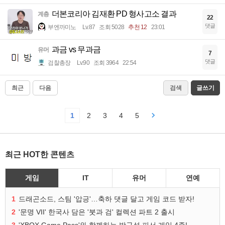
더본코리아 김재환 PD 형사고소 결과
계층
22
댓글
부엔까미노
Lv.87
조회 5028
추천 12
23:01
과금 vs 무과금
유머
7
댓글
검찰총장
Lv.90
조회 3964
22:54
최근
다음
검색
글쓰기
1
2
3
4
5
최근 HOT한 콘텐츠
게임
IT
유머
연예
1
드래곤소드, 스팀 '압긍'…축하 댓글 달고 게임 코드 받자!
2
'문명 VII' 한국사 담은 '붓과 검' 컬렉션 파트 2 출시