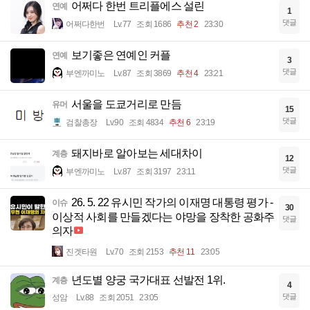
어쩌다 한번 트리플에스 설린
연예
1
댓글
어쩌다한번
Lv.77
조회 1686
추천 2
23:30
보기좋은 연예인 커플
연예
3
댓글
부엔까미노
Lv.87
조회 3869
추천 4
23:21
서울을 도쿄거리로 만듬
유머
15
댓글
검찰총장
Lv.90
조회 4834
추천 6
23:19
돼지바로 알아보는 세대차이
계층
12
댓글
부엔까미노
Lv.87
조회 3197
23:11
26. 5. 22 유시민 작가의 이재명 대통령 평가 -
이슈
30
이상적 사회를 만들겠다는 야망을 장착한 공화주
댓글
의자
진겟타원
Lv.70
조회 2153
추천 11
23:05
년도별 양궁 국가대표 선발전 1위.
계층
4
댓글
성암
Lv.88
조회 2051
23:05