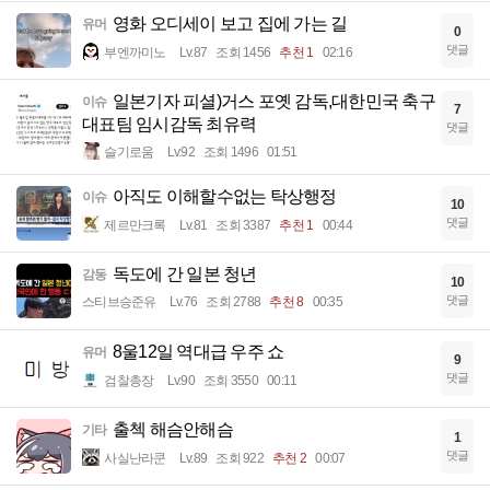
영화 오디세이 보고 집에 가는 길
유머
0
댓글
부엔까미노
Lv.87
조회 1456
추천 1
02:16
일본기자 피셜)거스 포옛 감독,대한민국 축구
이슈
7
대표팀 임시감독 최유력
댓글
슬기로움
Lv.92
조회 1496
01:51
아직도 이해할수없는 탁상행정
이슈
10
댓글
제르만크록
Lv.81
조회 3387
추천 1
00:44
독도에 간 일본 청년
감동
10
댓글
스티브승준유
Lv.76
조회 2788
추천 8
00:35
8울12일 역대급 우주 쇼
유머
9
댓글
검찰총장
Lv.90
조회 3550
00:11
출첵 해슴안해슴
기타
1
댓글
사실난라쿤
Lv.89
조회 922
추천 2
00:07