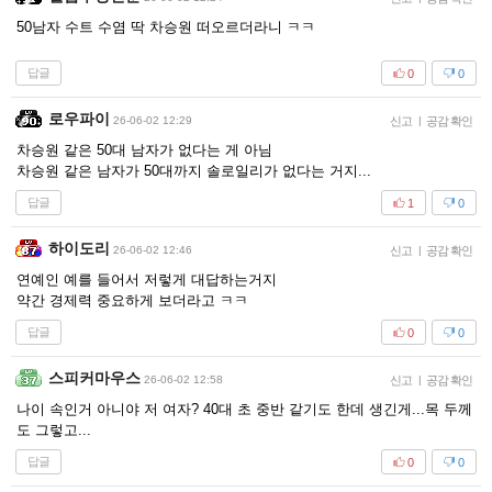
50남자 수트 수염 딱 차승원 떠오르더라니 ㅋㅋ
답글
0
0
로우파이
26-06-02 12:29
신고
|
공감 확인
차승원 같은 50대 남자가 없다는 게 아님
차승원 같은 남자가 50대까지 솔로일리가 없다는 거지...
답글
1
0
하이도리
26-06-02 12:46
신고
|
공감 확인
연예인 예를 들어서 저렇게 대답하는거지
약간 경제력 중요하게 보더라고 ㅋㅋ
답글
0
0
스피커마우스
26-06-02 12:58
신고
|
공감 확인
나이 속인거 아니야 저 여자? 40대 초 중반 같기도 한데 생긴게...목 두께
도 그렇고...
답글
0
0