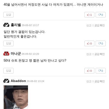
40을 넘어서면서 저정도면 사실 다 여자가 있겠지... 아니면 게이이거나
답글
1
0
홀리벨
26-06-02 13:17
신고
|
공감 확인
일단 뭔가 결핍이 있는겁니다.
일반적인게 좋은겁니다.
답글
0
0
마나군
26-06-02 13:20
신고
|
공감 확인
50대 슈트 돈많고 명 짧은 남자 만나고 싶다?
답글
0
0
Abaddon
26-06-02 13:24
신고
|
공감 확인