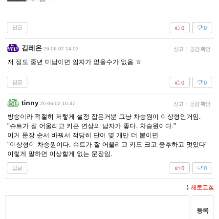
답글
0
0
김레온
26-06-02 14:03
신고
|
공감 확인
저 정도 중년 미남이면 임자가 없을수가 없음 ㅎ
답글
0
0
tinny
26-06-02 16:37
신고
|
공감 확인
방송이라 적절히 저렇게 설정 잡은거뿐 그냥 차승원이 이상형인거임.
"슈트가 잘 어울리고 키큰 연상의 남자가 좋다. 차승원이다."
이거 문장 순서 바꿔서 적당히 단어 몇 개만 더 붙이면
"이상형이 차승원이다. 슈트가 잘 어울리고 키도 크고 중후하고 멋있다"
이렇게 말하면 이상할게 없는 문장임.
답글
0
0
새로고침
등록