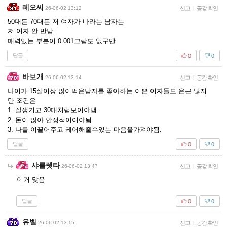
레오씨
26-06-02 13:12
신고
|
공감 확인
50대든 70대든 저 여자가 바라는 남자는
저 여자 안 만남.
매력있는 부분이 0.001그람도 없구만.
답글
0
0
바보개
26-06-02 13:14
신고
|
공감 확인
나이가 15살이상 많이먹은남자를 좋아하는 이쁜 여자들도 은근 많지
만 조건은
1. 잘생기고 30대처럼보여야댐.
2. 돈이 많아 안정적이여야됨.
3. 나를 이끌어주고 케어해줄수있는 마음을가져야됨.
답글
0
0
샤를렛타
26-06-02 13:47
신고
|
공감 확인
이거 맞음
답글
0
0
유벨
26-06-02 13:15
신고
|
공감 확인