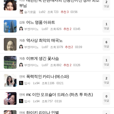
대한민국 근현대사의 산증인이신 청하 외조
이슈
2
부님
댓글
슬기로움
Lv.92
조회 723
추천 3
03:56
어느 명품 아파트
감동
1
댓글
부엔까미노
Lv.87
조회 826
추천 2
03:45
역사상 최악의 매국노
계층
6
댓글
부엔까미노
Lv.87
조회 1079
추천 2
03:39
이쁘게 생긴 꽃사슴
계층
1
댓글
부엔까미노
Lv.87
조회 892
추천 2
03:26
폭력적인 카리나 (에스파)
연예
2
댓글
입사
Lv.94
조회 1106
03:21
mc 이안 오프숄더 드레스 (하츠 투 하츠)
연예
0
댓글
입사
Lv.94
조회 757
03:16
하이키 리이나 인별
연예