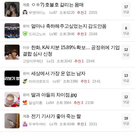
ㅇㅎ?) 호불호 갈리는 몸매
계층
17
댓글
부엔까미노
Lv.87
조회 6220
추천 2
23:55
얼마나 축하해주고싶었는지 감도안옴
유머
8
댓글
드라고노브
Lv.90
조회 3946
추천 3
23:48
한화, KAI 지분 15.89% 확보… 공정위에 기업
이슈
12
결합 심사 신청
댓글
고양이무역단
Lv.21
조회 2043
추천 1
23:48
세상에서 가장 운 없는 남자
유머
13
댓글
라라크로포드
Lv.87
조회 3390
추천 1
23:41
딸과 아들의 차이점.jpg
유머
12
댓글
달섭지롱
Lv.94
조회 3584
추천 3
23:39
전기 기사가 좋아 죽는 짤
계층
19
댓글
두부두꺼비
Lv.78
조회 4348
추천 1
23:31