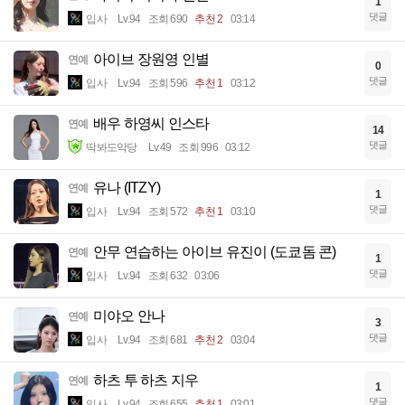
1
댓글
입사
Lv.94
조회 690
추천 2
03:14
아이브 장원영 인별
연예
0
댓글
입사
Lv.94
조회 596
추천 1
03:12
배우 하영씨 인스타
연예
14
댓글
딱봐도악당
Lv.49
조회 996
03:12
유나 (ITZY)
연예
1
댓글
입사
Lv.94
조회 572
추천 1
03:10
안무 연습하는 아이브 유진이 (도쿄돔 콘)
연예
1
댓글
입사
Lv.94
조회 632
03:06
미야오 안나
연예
3
댓글
입사
Lv.94
조회 681
추천 2
03:04
하츠 투 하츠 지우
연예
1
댓글
입사
Lv.94
조회 655
추천 1
03:01