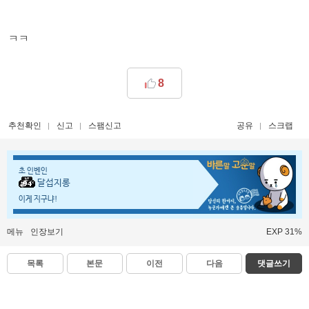
ㅋㅋ
8
추천확인
신고
스팸신고
공유
스크랩
초 인벤인
달섭지롱
이게 지구냐!
메뉴
인장보기
EXP 31%
목록
본문
이전
다음
댓글쓰기