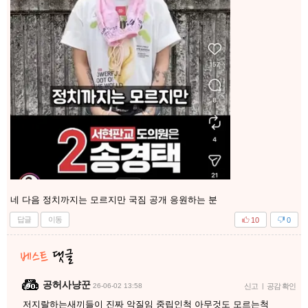
네 다음 정치까지는 모르지만 국짐 공개 응원하는 분
답글
이동
10
0
공허사냥꾼
26-06-02 13:58
신고
|
공감 확인
저지랄하는새끼들이 진짜 악질임 중립인척 아무것도 모르는척