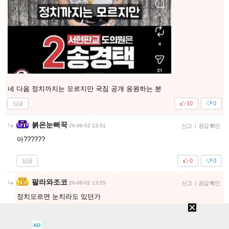
네 다음 정치까지는 모르지만 국짐 공개 응원하는 분
답글
10
0
붉은눈뻐꾹
26-06-02 13:51
신고
|
공감 확인
아??????
답글
0
0
팔라와조코
26-06-02 13:55
신고
|
공감 확인
정치모르면 눈치라도 있던가
친한동생이라고 응원한다는 꼬라지가 ㅉ
답글
5
0
AD