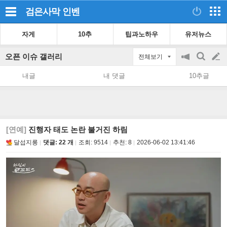
검은사막
인벤
자게
10추
팁과노하우
유저뉴스
오픈 이슈 갤러리
전체보기
공
검
글
지
색
내글
내 댓글
10추글
on/off
쓰
기
[연예]
진행자 태도 논란 불거진 하림
달섭지롱
댓글: 22 개
조회:
9514
추천:
8
2026-06-02 13:41:46