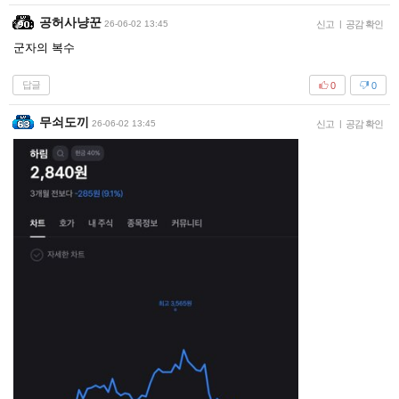
공허사냥꾼
26-06-02 13:45
신고
|
공감 확인
군자의 복수
답글
0
0
무쇠도끼
26-06-02 13:45
신고
|
공감 확인