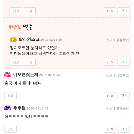
답글
이동
5
0
팔라와조코
26-06-02 13:55
신고
|
공감 확인
정치모르면 눈치라도 있던가
친한동생이라고 응원한다는 꼬라지가 ㅉ
답글
이동
5
0
너보면짖는개
26-06-02 13:43
신고
|
공감 확인
출국 이나 들어야겠다
답글
0
0
후후럴
26-06-02 13:43
신고
|
공감 확인
아ㅋㅋㅋㅋ 맞네ㅋㅋㅋㅋ
답글
0
0