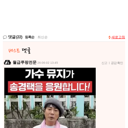
댓글
(22)
등록순
|
최신순
새로고침
월급루팡전문
26-06-02 13:45
신고
|
공감 확인