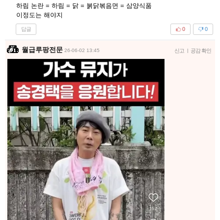
하림 논란 = 하림 = 닭 = 붉닭볶음면 = 삼양식품
이정도는 해야지
답글
0
0
월급루팡전문
26-06-02 13:45
신고
|
공감 확인