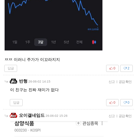
ㅉㅉ 이러니 주가가 이꼬라지지
답글
0
2
반형
26-06-02 14:15
신고
|
공감 확인
이 친구는 진짜 재미가 없다
답글
0
0
오이갤네임드
26-06-02 15:26
신고
|
공감 확인