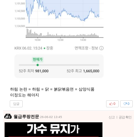
하림 논란 = 하림 = 닭 = 붉닭볶음면 = 삼양식품
이정도는 해야지
답글
0
0
월급루팡전문
26-06-02 13:45
신고
|
공감 확인