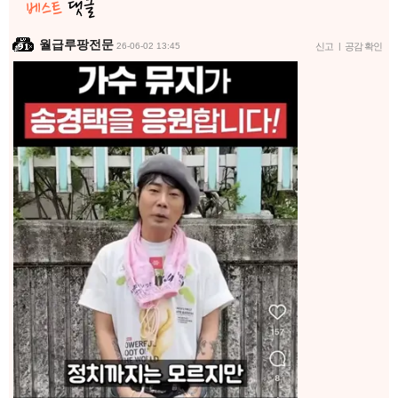
월급루팡전문
26-06-02 13:45
신고
|
공감 확인