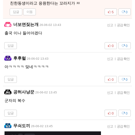
친한동생이라고 응원한다는 꼬라지가 ㅉ
답글
이동
5
0
너보면짖는개
26-06-02 13:43
신고
|
공감 확인
출국 이나 들어야겠다
답글
0
0
후후럴
26-06-02 13:43
신고
|
공감 확인
아ㅋㅋㅋㅋ 맞네ㅋㅋㅋㅋ
답글
0
0
공허사냥꾼
26-06-02 13:45
신고
|
공감 확인
군자의 복수
답글
0
0
무쇠도끼
26-06-02 13:45
신고
|
공감 확인