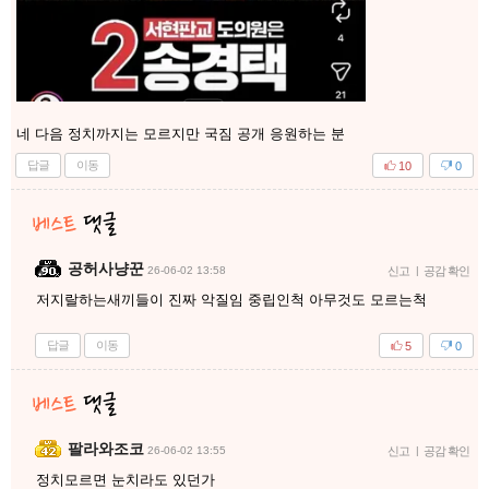
네 다음 정치까지는 모르지만 국짐 공개 응원하는 분
답글
이동
10
0
공허사냥꾼
26-06-02 13:58
신고
|
공감 확인
저지랄하는새끼들이 진짜 악질임 중립인척 아무것도 모르는척
답글
이동
5
0
팔라와조코
26-06-02 13:55
신고
|
공감 확인
정치모르면 눈치라도 있던가