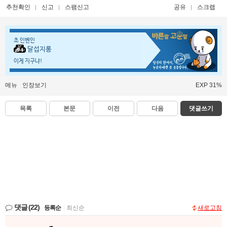
추천확인
신고
스팸신고
공유
스크랩
초 인벤인
달섭지롱
이게 지구냐!
메뉴
인장보기
EXP 31%
목록
본문
이전
다음
댓글쓰기
댓글
(22)
등록순
|
최신순
새로고침