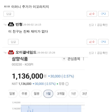
ㅉㅉ 이러니 주가가 이꼬라지지
답글
0
2
반형
26-06-02 14:15
신고
|
공감 확인
이 친구는 진짜 재미가 없다
답글
0
0
오이갤네임드
26-06-02 15:26
신고
|
공감 확인