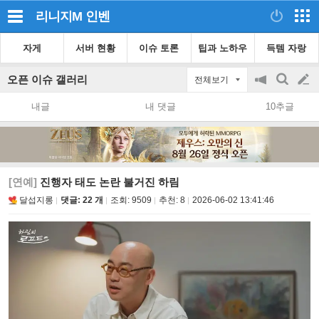
리니지M
인벤
자게
서버 현황
이슈 토론
팁과 노하우
득템 자랑
오픈 이슈 갤러리
전체보기
공
검
글
지
색
내글
내 댓글
10추글
on/off
쓰
기
[연예]
진행자 태도 논란 불거진 하림
달섭지롱
댓글: 22 개
조회:
9509
추천:
8
2026-06-02 13:41:46