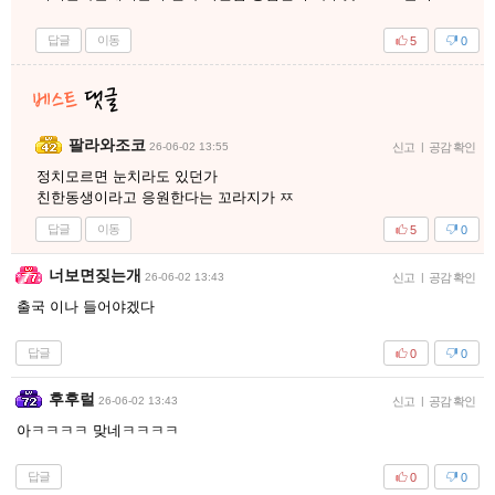
답글
이동
5
0
팔라와조코
26-06-02 13:55
신고
|
공감 확인
정치모르면 눈치라도 있던가
친한동생이라고 응원한다는 꼬라지가 ㅉ
답글
이동
5
0
너보면짖는개
26-06-02 13:43
신고
|
공감 확인
출국 이나 들어야겠다
답글
0
0
후후럴
26-06-02 13:43
신고
|
공감 확인
아ㅋㅋㅋㅋ 맞네ㅋㅋㅋㅋ
답글
0
0