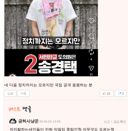
네 다음 정치까지는 모르지만 국짐 공개 응원하는 분
답글
이동
10
0
공허사냥꾼
26-06-02 13:58
신고
|
공감 확인
저지랄하는새끼들이 진짜 악질임 중립인척 아무것도 모르는척