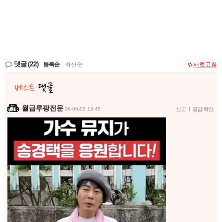
댓글
(22)
등록순
|
최신순
새로고침
월급루팡전문
26-06-02 13:45
신고
|
공감 확인