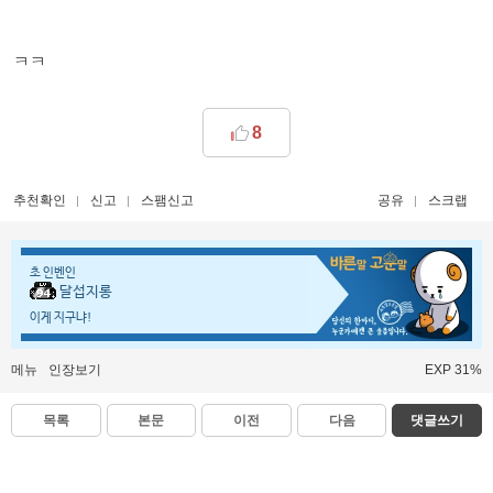
ㅋㅋ
8
추천확인
신고
스팸신고
공유
스크랩
초 인벤인
달섭지롱
이게 지구냐!
메뉴
인장보기
EXP 31%
목록
본문
이전
다음
댓글쓰기