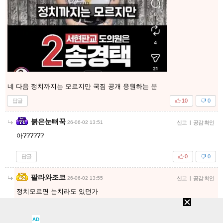
네 다음 정치까지는 모르지만 국짐 공개 응원하는 분
답글
10
0
붉은눈뻐꾹
26-06-02 13:51
신고
|
공감 확인
아??????
답글
0
0
팔라와조코
26-06-02 13:55
신고
|
공감 확인
정치모르면 눈치라도 있던가
친한동생이라고 응원한다는 꼬라지가 ㅉ
답글
5
0
AD