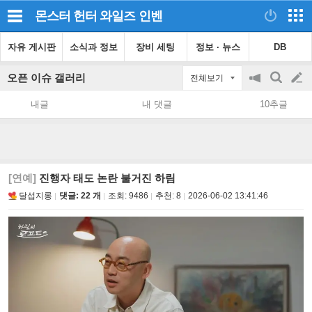
몬스터 헌터 와일즈
인벤
자유 게시판
소식과 정보
장비 세팅
정보 · 뉴스
DB
오픈 이슈 갤러리
전체보기
공
검
글
지
색
내글
내 댓글
10추글
on/off
쓰
기
[연예]
진행자 태도 논란 불거진 하림
달섭지롱
댓글: 22 개
조회:
9486
추천:
8
2026-06-02 13:41:46