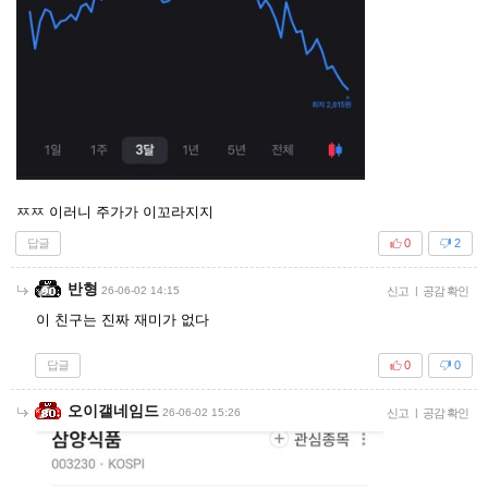
ㅉㅉ 이러니 주가가 이꼬라지지
답글
0
2
반형
26-06-02 14:15
신고
|
공감 확인
이 친구는 진짜 재미가 없다
답글
0
0
오이갤네임드
26-06-02 15:26
신고
|
공감 확인