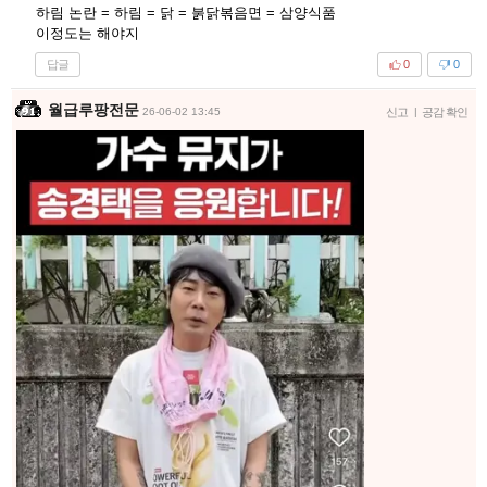
하림 논란 = 하림 = 닭 = 붉닭볶음면 = 삼양식품
이정도는 해야지
답글
0
0
월급루팡전문
26-06-02 13:45
신고
|
공감 확인