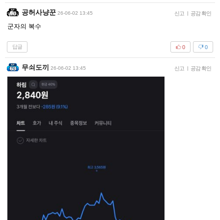
공허사냥꾼
26-06-02 13:45
신고
|
공감 확인
군자의 복수
답글
0
0
무쇠도끼
26-06-02 13:45
신고
|
공감 확인