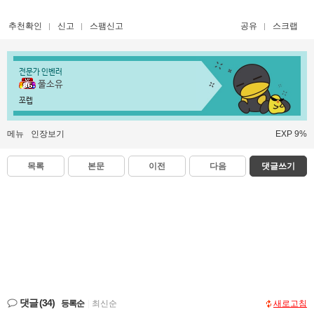
추천확인
신고
스팸신고
공유
스크랩
전문가 인벤러
풀소유
쪼렙
메뉴
인장보기
EXP 9%
목록
본문
이전
다음
댓글쓰기
댓글
(34)
등록순
|
최신순
새로고침