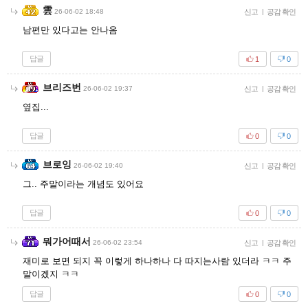
雲
26-06-02 18:48
신고
|
공감 확인
남편만 있다고는 안나옴
답글
1
0
브리즈번
26-06-02 19:37
신고
|
공감 확인
옆집...
답글
0
0
브로잉
26-06-02 19:40
신고
|
공감 확인
그.. 주말이라는 개념도 있어요
답글
0
0
뭐가어때서
26-06-02 23:54
신고
|
공감 확인
재미로 보면 되지 꼭 이렇게 하나하나 다 따지는사람 있더라 ㅋㅋ 주
말이겠지 ㅋㅋ
답글
0
0