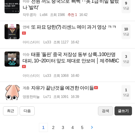
전원 꺼도 중국으로 '삐삑'‥英 1급 비밀 털렸
이슈
9
나 '발칵'
댓글
작두콩차
Lv.84
조회 1586
추천 1
16:42
또 파묘 당한(?) 리센느 메이 과거 영상 ㅋㅋ
연예
10
댓글
아이스티이
Lv.33
조회 1127
16:42
태풍 '돌핀' 중국 저장성 동부 상륙..100만명
이슈
3
대피, 10~20미터 앞도 제대로 안보여 │ 제주MBC
댓글
아이스티이
Lv.33
조회 1068
16:40
자유가 끝난것을 예견한 아이들
계층
1
댓글
영원한하늘
Lv.71
조회 1091
16:39
최근
다음
검색
글쓰기
1
2
3
4
5