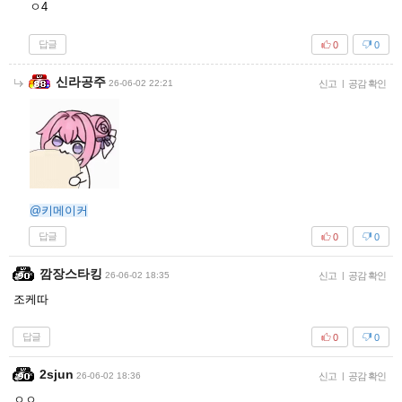
ㅇ4
답글
0
0
신라공주
26-06-02 22:21
신고
|
공감 확인
@키메이커
답글
0
0
깜장스타킹
26-06-02 18:35
신고
|
공감 확인
조케따
답글
0
0
2sjun
26-06-02 18:36
신고
|
공감 확인
ㅇㅇ