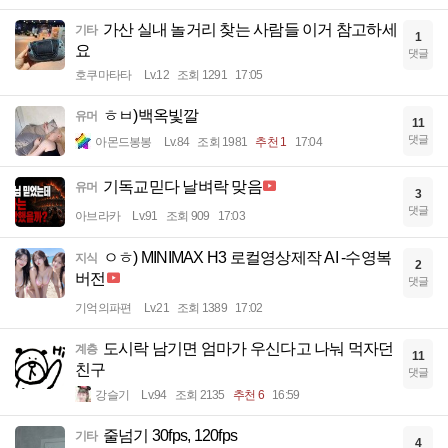
가산 실내 놀거리 찾는 사람들 이거 참고하세
기타
1
요
댓글
호쿠마타타
Lv.12
조회 1291
17:05
ㅎㅂ)백옥빛깔
유머
11
댓글
아몬드봉봉
Lv.84
조회 1981
추천 1
17:04
기독교믿다 날벼락 맞음
유머
3
댓글
아브라카
Lv.91
조회 909
17:03
ㅇㅎ) MINIMAX H3 로컬영상제작 AI -수영복
지식
2
버전
댓글
기억의파편
Lv.21
조회 1389
17:02
도시락 남기면 엄마가 우신다고 나눠 먹자던
계층
11
친구
댓글
강슬기
Lv.94
조회 2135
추천 6
16:59
줄넘기 30fps, 120fps
기타
4