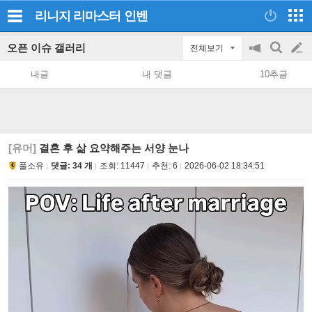
리니지 리마스터
인벤
오픈 이슈 갤러리
전체보기
공
검
글
지
색
내글
내 댓글
10추글
on/off
쓰
기
[유머]
결혼 후 삶 요약해주는 서양 눈나
풀소유
댓글: 34 개
조회:
11447
추천:
6
2026-06-02 18:34:51