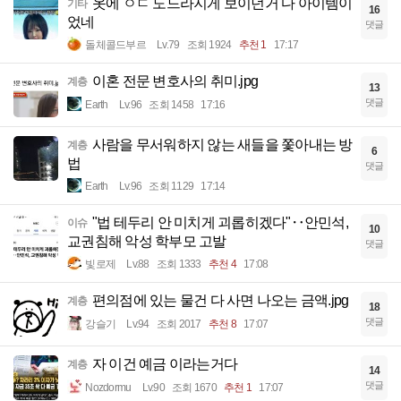
옷에 ㅇㄷ 도드라지게 보이던거 다 아이템이
기타
16
었네
댓글
돌체콜드부르
Lv.79
조회 1924
추천 1
17:17
이혼 전문 변호사의 취미.jpg
계층
13
댓글
Earth
Lv.96
조회 1458
17:16
사람을 무서워하지 않는 새들을 쫓아내는 방
계층
6
법
댓글
Earth
Lv.96
조회 1129
17:14
"법 테두리 안 미치게 괴롭히겠다"‥안민석,
이슈
10
교권침해 악성 학부모 고발
댓글
빛로제
Lv.88
조회 1333
추천 4
17:08
편의점에 있는 물건 다 사면 나오는 금액.jpg
계층
18
댓글
강슬기
Lv.94
조회 2017
추천 8
17:07
자 이건 예금 이라는거다
계층
14
댓글
Nozdormu
Lv.90
조회 1670
추천 1
17:07