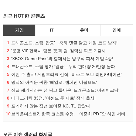
최근 HOT한 콘텐츠
게임
IT
유머
연예
1
드래곤소드, 스팀 '압긍'…축하 댓글 달고 게임 코드 받자!
2
'문명 VII' 한국사 담은 '붓과 검' 컬렉션 파트 2 출시
3
'XBOX Game Pass'와 함께하는 방구석 피서 게임 4종!
4
드래곤소드, 스팀 평가 '압긍'...누적 판매량 20만장 돌파
5
이번 주 출시! 게임프리크 신작, '비스트 오브 리인카네이션'
6
명작의 아쉬운 귀환 '헤일로: 캠페인 이볼브드'
7
싱글 패키지라는 점 찍고 돌아온 '드래곤소드: 어웨이크닝'
8
메타크리틱 83점, '어센드 투 제로' 정식 출시!
9
포기하지 않는 집념 보여준 KC, T1 잡았다
10
브라운더스트2, 한국 코스튬 수정… 이준희 PD "안 하면 서비스 지속 불가"
오픈 이슈 갤러리 화제글