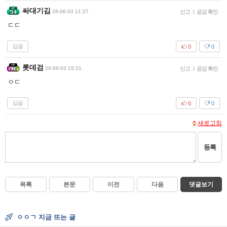
싸대기김
26-06-03 11:27
신고
|
공감 확인
ㄷㄷ
답글
0
0
롯데검
26-06-03 15:21
신고
|
공감 확인
ㅇㄷ
답글
0
0
새로고침
등록
목록
본문
이전
다음
댓글보기
ㅇㅇㄱ 지금 뜨는 글