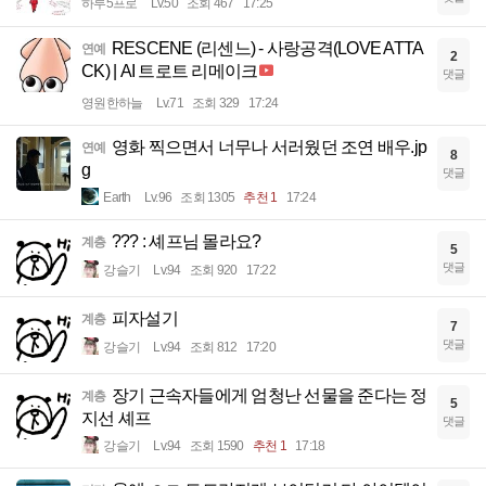
하루5프로
Lv.50
조회 467
17:25
RESCENE (리센느) - 사랑공격(LOVE ATTA
연예
2
CK) | AI 트로트 리메이크
댓글
영원한하늘
Lv.71
조회 329
17:24
영화 찍으면서 너무나 서러웠던 조연 배우.jp
연예
8
g
댓글
Earth
Lv.96
조회 1305
추천 1
17:24
??? : 셰프님 몰라요?
계층
5
댓글
강슬기
Lv.94
조회 920
17:22
피자설기
계층
7
댓글
강슬기
Lv.94
조회 812
17:20
장기 근속자들에게 엄청난 선물을 준다는 정
계층
5
지선 셰프
댓글
강슬기
Lv.94
조회 1590
추천 1
17:18