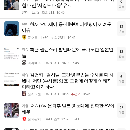
6
협 대신 ‘저강도 대응’ 유지
댓글
균터
Lv.42
조회 811
16:46
현재 오디세이 용산 IMAX 티켓팅이 어려운
유머
19
이유
댓글
풀소유
Lv.86
조회 2371
16:45
최근 젤렌스키 발언때문에 극대노한 일본인
이슈
18
들
댓글
미뉴에뜨
Lv.78
조회 2020
16:45
김건희 - 검사님, 그간 영부인들 수사를 다 해
이슈
6
봤나. 저만 (수사를) 했죠. 그런데 어떻게 이례적
댓글
이라고 얘기하나
진겟타원
Lv.70
조회 1085
추천 2
16:45
ㅇㅎ) AV 은퇴후 일본 명문대에 진학한 AV여
계층
22
배우..
댓글
전자팔찌
Lv.93
조회 3269
16:43