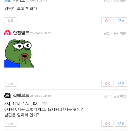
지이오
26-06-02 18:42
신고
|
공감 확인
엉덩이 크고 이쁘다
답글
0
0
안전벨트
26-06-02 18:43
신고
|
공감 확인
답글
0
0
길베르트
26-06-02 18:45
신고
|
공감 확인
8시, 12시, 17시, 0시...??
8시랑 0시는 그렇다치고, 12시랑 17시는 뭐임?
남편은 일하러 안가?
답글
0
0