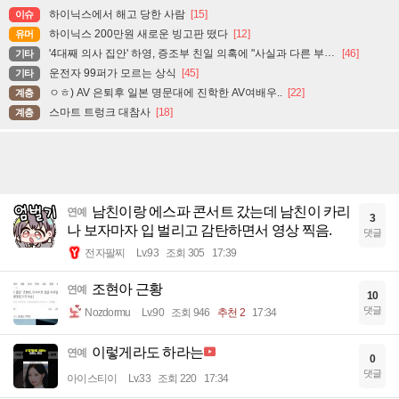
하이닉스에서 해고 당한 사람
[15]
이슈
하이닉스 200만원 새로운 빙고판 떴다
[12]
유머
'4대째 의사 집안' 하영, 증조부 친일 의혹에 "사실과 다른 부분 있어"
[46]
기타
운전자 99퍼가 모르는 상식
[45]
기타
ㅇㅎ) AV 은퇴후 일본 명문대에 진학한 AV여배우..
[22]
계층
스마트 트렁크 대참사
[18]
계층
남친이랑 에스파 콘서트 갔는데 남친이 카리
연예
3
나 보자마자 입 벌리고 감탄하면서 영상 찍음.
댓글
전자팔찌
Lv.93
조회 305
17:39
조현아 근황
연예
10
댓글
Nozdormu
Lv.90
조회 946
추천 2
17:34
이렇게라도 하라는
연예
0
댓글
아이스티이
Lv.33
조회 220
17:34