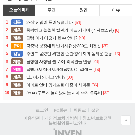
오늘의 화제
주간
월간
이슈
1
감동
[51]
39살 신입이 들어왔습니다.
2
계층
[8]
황량하고 쓸쓸한 벌판의 어느 기념비 (카자흐스탄)
3
계층
[49]
길빵 이거 어떻게 할 수 없나?
4
유머
[35]
국중박 분장대회 반가사유상 360도 회전샷
5
감동
[13]
주인도 몰랐던 위험한 순간 강아지의 놀라운 행동
6
계층
[23]
곱창집 사장님 불 쇼에 외국인들 반응
7
연예
[19]
음방가서 챌린지거절당했다는 리센느
8
계층
[30]
딸...여기 왜파고 있어?
9
계층
[36]
아파트 엘베 망가뜨린 아줌마 사과문
10
계층
[32]
(ㅎㅂ) 구독자 늘어났다는 시계 수리 유튜버
로그인
PC화면
퀵링크
설정
청소년보호정책
이용약관
개인정보처리방침
▲
불법촬영물신고안내
(주)