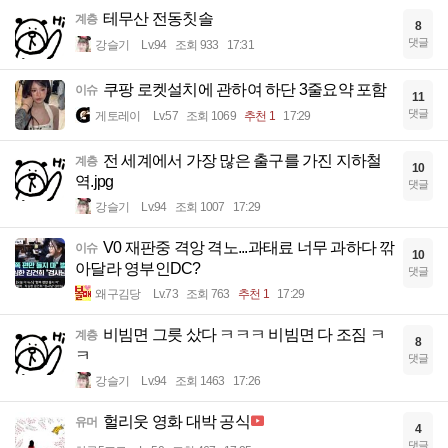
테무산 전동칫솔
계층
8
댓글
강슬기
Lv.94
조회 933
17:31
쿠팡 로켓설치에 관하여 하단 3줄요약 포함
이슈
11
댓글
게토레이
Lv.57
조회 1069
추천 1
17:29
전 세계에서 가장 많은 출구를 가진 지하철
계층
10
역.jpg
댓글
강슬기
Lv.94
조회 1007
17:29
V0 재판중 격앙 격노...과태료 너무 과하다 깎
이슈
10
아달라 영부인DC?
댓글
왜구김당
Lv.73
조회 763
추천 1
17:29
비빔면 그릇 샀다 ㅋㅋㅋ 비빔면 다 조짐 ㅋ
계층
8
ㅋ
댓글
강슬기
Lv.94
조회 1463
17:26
헐리웃 영화 대박 공식
유머
4
댓글