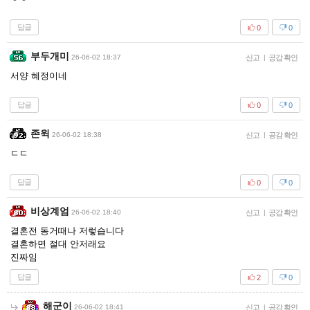
답글
0
0
부두개미
26-06-02 18:37
신고
|
공감 확인
서양 혜정이네
답글
0
0
존윅
26-06-02 18:38
신고
|
공감 확인
ㄷㄷ
답글
0
0
비상계엄
26-06-02 18:40
신고
|
공감 확인
결혼전 동거때나 저렇습니다
결혼하면 절대 안저래요
진짜임
답글
2
0
해군이
26-06-02 18:41
신고
|
공감 확인