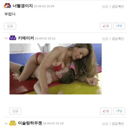
너빨갱이지
26-06-02 18:35
신고
|
공감 확인
부럽다
답글
0
0
키메이커
26-06-02 20:12
신고
|
공감 확인
답글
0
0
이슬링하우젠
26-06-02 22:19
신고
|
공감 확인