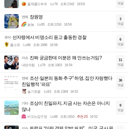
댓글
돌체콜드부르
Lv.79
조회 1542
16:59
장원영
연예
3
댓글
뇸뇸
Lv.85
조회 1016
16:56
선자령에서 비명소리 듣고 출동한 경찰
유머
6
댓글
풀소유
Lv.86
조회 1896
16:56
진짜 궁금한데 이분은 왜 안쓰는거임?
이슈
11
댓글
내란의힘
Lv.79
조회 1903
16:54
조선·일본의 동화 추구” 하영, 집안 자랑했다
연예
36
친일행적 ‘파묘’
댓글
슬기로움
Lv.92
조회 1388
16:52
조상이 친일파지, 지금 사는 자손은 아니지
기타
9
않냐
댓글
비오는압구정
Lv.86
조회 1810
추천 20
16:52
트럼프 “이란 경제 압박 커져”…미국, 군사 위
이슈