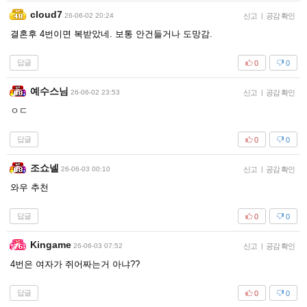
cloud7
26-06-02 20:24
신고
|
공감 확인
결혼후 4번이면 복받았네. 보통 안건들거나 도망감.
답글
0
0
예수스님
26-06-02 23:53
신고
|
공감 확인
ㅇㄷ
답글
0
0
조쇼넬
26-06-03 00:10
신고
|
공감 확인
와우 추천
답글
0
0
Kingame
26-06-03 07:52
신고
|
공감 확인
4번은 여자가 쥐어짜는거 아냐??
답글
0
0