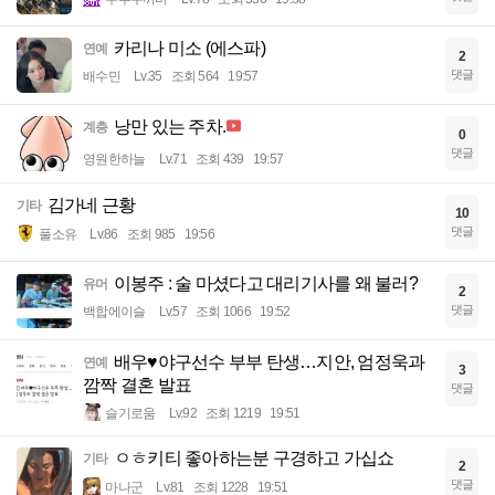
카리나 미소 (에스파)
연예
2
댓글
배수민
Lv.35
조회 564
19:57
낭만 있는 주차.
계층
0
댓글
영원한하늘
Lv.71
조회 439
19:57
김가네 근황
기타
10
댓글
풀소유
Lv.86
조회 985
19:56
이봉주 : 술 마셨다고 대리기사를 왜 불러?
유머
2
댓글
백합에이슬
Lv.57
조회 1066
19:52
배우♥야구선수 부부 탄생…지안, 엄정욱과
연예
3
깜짝 결혼 발표
댓글
슬기로움
Lv.92
조회 1219
19:51
ㅇㅎ키티 좋아하는분 구경하고 가십쇼
기타
2
댓글
마나군
Lv.81
조회 1228
19:51