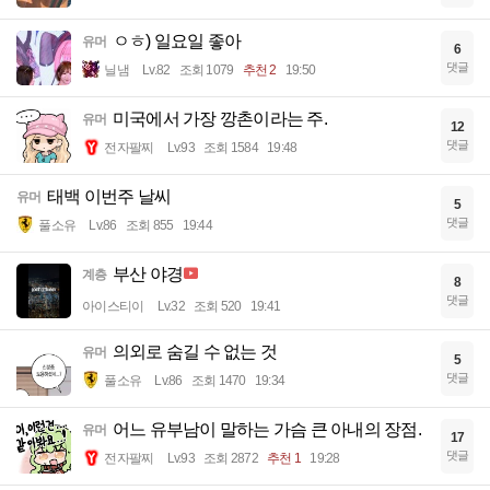
ㅇㅎ) 일요일 좋아
유머
6
댓글
닐냄
Lv.82
조회 1079
추천 2
19:50
미국에서 가장 깡촌이라는 주.
유머
12
댓글
전자팔찌
Lv.93
조회 1584
19:48
태백 이번주 날씨
유머
5
댓글
풀소유
Lv.86
조회 855
19:44
부산 야경
계층
8
댓글
아이스티이
Lv.32
조회 520
19:41
의외로 숨길 수 없는 것
유머
5
댓글
풀소유
Lv.86
조회 1470
19:34
어느 유부남이 말하는 가슴 큰 아내의 장점.
유머
17
댓글
전자팔찌
Lv.93
조회 2872
추천 1
19:28