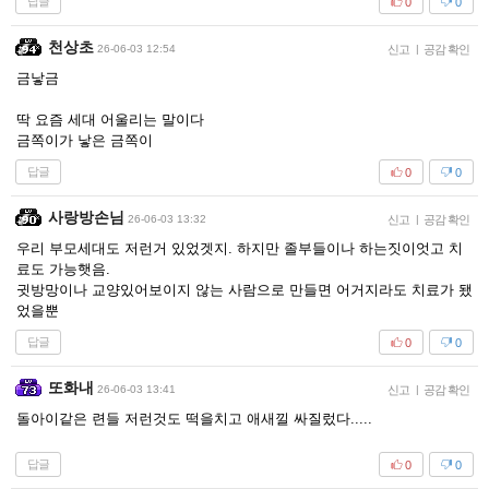
답글
0
0
천상초
26-06-03 12:54
신고
|
공감 확인
금낳금
딱 요즘 세대 어울리는 말이다
금쪽이가 낳은 금쪽이
답글
0
0
사랑방손님
26-06-03 13:32
신고
|
공감 확인
우리 부모세대도 저런거 있었겟지. 하지만 졸부들이나 하는짓이엇고 치
료도 가능햇음.
귓방망이나 교양있어보이지 않는 사람으로 만들면 어거지라도 치료가 됐
었을뿐
답글
0
0
또화내
26-06-03 13:41
신고
|
공감 확인
돌아이같은 련들 저런것도 떡을치고 애새낄 싸질렀다.....
답글
0
0