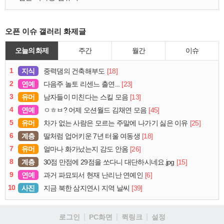
오픈 이슈 갤러리 화제글
오늘의 화제
주간
월간
이슈
1
지식
[18]
중력댐의 건축해부도
2
연예
[23]
다음주 놀토 리센느 출연...
3
유머
[13]
남자들이 미친다는 스킬 모음
4
연예
[45]
ㅇㅎㅂ? 어제 오션월드 김채연 모음
5
유머
[25]
차가 없는 사람은 모르는 주말에 나가기 싫은 이유
6
계층
[18]
딸처럼 업어키운 7년 터울 여동생
7
유머
[26]
얼마나 화가났는지 감도 안옴
8
계층
[15]
30점 만점에 29점을 쏘다니 대단하시네요.jpg
9
연예
[6]
과거 파묘되서 현재 난리난 연예인
10
사진
[39]
지금 북한 삼지연시 지역 날씨
로그인
PC화면
퀵링크
설정