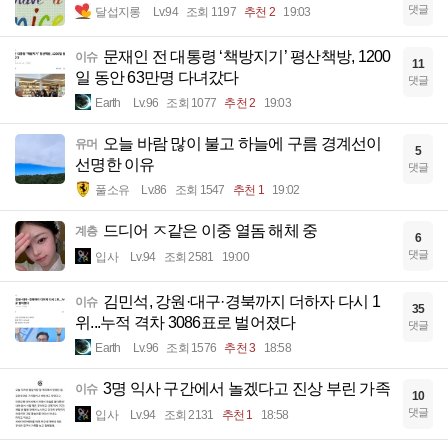
댓글
달섭지롱
Lv.94
조회 1197
추천 2
19:03
문재인 전 대통령 ‘책방지기’ 평산책방, 1200
이슈
11
일 동안 63만명 다녀갔다
댓글
Earth
Lv.96
조회 1077
추천 2
19:03
오늘 바람 많이 불고 하늘에 구름 경계선이
유머
5
선명한 이유
댓글
풀소유
Lv.86
조회 1547
추천 1
19:02
드디어 ㅈ같은 이중 열돔 해체 중
계층
6
댓글
입사
Lv.94
조회 2581
19:00
김민석, 강원·대구·경북까지 더하자 다시 1
이슈
35
위...누적 격차 3086표로 벌어졌다
댓글
Earth
Lv.96
조회 1576
추천 3
18:58
3명 익사 구간에서 놀겠다고 진상 부린 가족
이슈
10
댓글
입사
Lv.94
조회 2131
추천 1
18:58