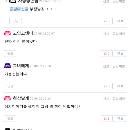
사랑방손님
26-06-03 13:31
신고
|
공감 확인
@말대신칼
부정발깈ㅋㅋㅋ
답글
0
0
고양고앵이
26-06-02 22:07
신고
|
공감 확인
진짜 이건 병이맞다
답글
2
0
그녀에게
26-06-02 22:10
신고
|
공감 확인
갸뵹신뇬이니
답글
0
0
천상날개
26-06-02 22:14
신고
|
공감 확인
정치이야기를 해야지 그럼 뭐 참여 안할꺼야?
답글
1
0