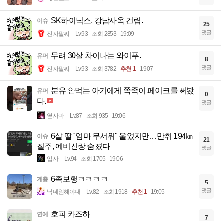
SK하이닉스, 강남사옥 건립.
이슈
25
댓글
전자팔찌
Lv.93
조회 2853
19:09
무려 30살 차이나는 와이푸.
유머
8
댓글
전자팔찌
Lv.93
조회 3782
추천 1
19:07
분유 안먹는 아기에게 쪽족이 페이크를 써봤
유머
0
다.
댓글
옆사마
Lv.87
조회 935
19:06
6살 딸 "엄마 무서워" 울었지만…만취 194㎞
이슈
21
질주, 예비신랑 숨졌다
댓글
입사
Lv.94
조회 1705
19:06
6족보행ㅋㅋㅋㅋ
계층
5
댓글
닉네임해야대
Lv.82
조회 1918
추천 1
19:05
호피 카즈하
연예
7