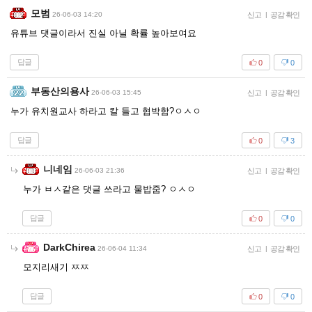
모범
26-06-03 14:20
신고
|
공감 확인
유튜브 댓글이라서 진실 아닐 확률 높아보여요
답글
0
0
부동산의용사
26-06-03 15:45
신고
|
공감 확인
누가 유치원교사 하라고 칼 들고 협박함?ㅇㅅㅇ
답글
0
3
니네임
26-06-03 21:36
신고
|
공감 확인
누가 ㅂㅅ같은 댓글 쓰라고 물밥줌? ㅇㅅㅇ
답글
0
0
DarkChirea
26-06-04 11:34
신고
|
공감 확인
모지리새기 ㅉㅉ
답글
0
0