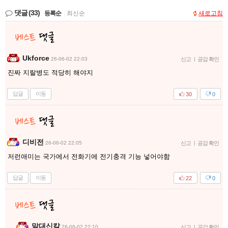
댓글
(33)
등록순
|
최신순
새로고침
Ukforce
26-06-02 22:03
신고
|
공감 확인
진짜 지랄병도 적당히 해야지
답글
이동
30
0
디비전
26-06-02 22:05
신고
|
공감 확인
저런애미는 국가에서 전화기에 전기충격 기능 넣어야함
답글
이동
22
0
말대신칼
26-06-02 22:10
신고
|
공감 확인