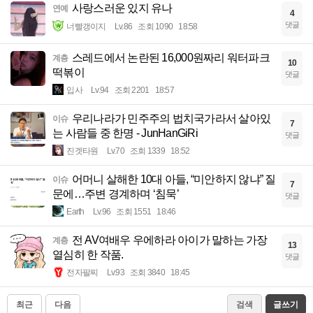
사랑스러운 있지 유나
연예
4
댓글
너빨갱이지
Lv.86
조회 1090
18:58
스레드에서 논란된 16,000원짜리 워터파크
계층
10
떡볶이
댓글
입사
Lv.94
조회 2201
18:57
우리나라가 민주주의 법치국가라서 살아있
이슈
7
는 사람들 중 한명 - JunHanGiRi
댓글
진겟타원
Lv.70
조회 1339
18:52
어머니 살해한 10대 아들, “미안하지 않냐” 질
이슈
7
문에…주변 경계하며 ‘침묵’
댓글
Earth
Lv.96
조회 1551
18:46
전 AV여배우 우에하라 아이가 말하는 가장
계층
13
열심히 한 작품.
댓글
전자팔찌
Lv.93
조회 3840
18:45
최근
다음
검색
글쓰기