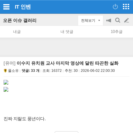
IT
인벤
오픈 이슈 갤러리
전체보기
공
검
글
지
색
내글
내 댓글
10추글
on/off
쓰
기
[유머]
이수지 유치원 교사 마지막 영상에 달린 따끈한 실화
풀소유
댓글: 33 개
조회:
16372
추천:
30
2026-06-02 22:00:30
진짜 지랄도 풍년이다.