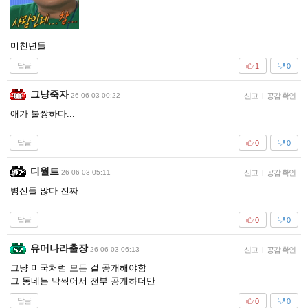
미친년들
답글
1
0
그냥죽자
26-06-03 00:22
신고
|
공감 확인
애가 불쌍하다...
답글
0
0
디월트
26-06-03 05:11
신고
|
공감 확인
병신들 많다 진짜
답글
0
0
유머나라출장
26-06-03 06:13
신고
|
공감 확인
그냥 미국처럼 모든 걸 공개해야함
그 동네는 막찍어서 전부 공개하더만
답글
0
0