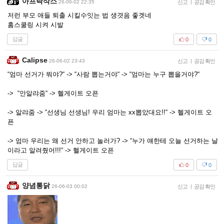
아프락삭스
26-06-02 22:35
신고
|
공감 확인
저런 부모 애들 퇴출 시킬수잇는 법 생겻음 좋겟네
홈스쿨링 시켜 시발
답글
0
0
Calipse
26-06-02 23:43
신고
|
공감 확인
“엄마 선거가 뭐야?“ -> “사람 뽑는거야“ -> “엄마는 누구 뽑을거야?“
-> “안알랴줌“ -> 헬게이트 오픈
-> 알랴줌 -> “선생님 선생님! 우리 엄마는 xx뽑았대요!!“ -> 헬게이트 오
픈
-> 엄마 우리는 왜 선거 안하고 놀러가? -> “누가 얘한테 오늘 선거하는 날
이라고 알려줬어!!!“ -> 헬게이트 오픈
답글
0
0
양념통닭
26-06-03 00:02
신고
|
공감 확인