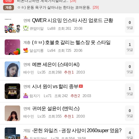
비온다고하면 계곡가지말라고..
[29]
이슈
ㅇㅎ) 운동 욕구가 살아나는 한다는 코어운동.
[29]
계층
QWER 시요밍 인스타 사진 업로드 근황
연예
0
댓글
큐땁이알
Lv.88
조회 261
20:08
(ㅎㅂ) 호불호 갈리는 헬스장 옷 스타일
계층
1
댓글
달섭지롱
Lv.94
조회 725
20:06
예쁜 세은이 (스테이씨)
연예
0
댓글
배수민
Lv.35
조회 268
추천 1
20:03
시녀 원이 vs 할리 종부
연예
1
댓글
럼자기
Lv.71
조회 242
추천 2
20:03
귀여운 설윤이 (엔믹스)
연예
0
댓글
배수민
Lv.35
조회 355
추천 1
20:00
-몬헌 와일즈 - 권장 사양이 2060super 였음?
게임
4
댓글
두부두꺼비
Lv.78
조회 556
19:58