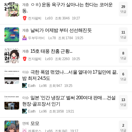
ㅇㅎ) 운동 욕구가 살아나는 한다는 코어운
계층
29
동.
댓글
전자팔찌
Lv.93
조회 3046
19:27
날씨가 어제밤 부터 선선해진듯
계층
11
댓글
두부두꺼비
Lv.78
조회 1784
19:25
15호 태풍 찬홈 근황...
계층
8
댓글
전자팔찌
Lv.93
조회 2260
19:25
극한 폭염 꺾였나…서울 열대야 17일만에 끝,
이슈
6
밤 최저 24.5도
댓글
Earth
Lv.96
조회 947
19:25
일본 '인간 냉장고' 벌써 200여대 판매…건설
이슈
13
현장·골프장서 인기
댓글
Earth
Lv.96
조회 1858
19:21
모모
연예
2
댓글
케를로스
Lv.86
조회 841
19:17