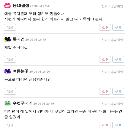
윤10월생
26-06-03 16:33
신고
|
공감 확인
애들 유치원때 부터 생기부 만들어서
저런거 하나하나 토씨 한개 빠트리지 말고 다 기록해야 된다.
답글
0
0
롯데검
26-06-03 16:45
신고
|
공감 확인
제발 주작이길
답글
0
0
여름눈꽃
26-06-03 16:50
신고
|
공감 확인
돈으로 때리면 금융범죄냐?
답글
0
0
수컷구데기
26-06-03 20:49
신고
|
공감 확인
미친년이 애 앞에서 엄마가 너 낳았어 그러면 무슨 빠구리대화 나누는건
줄 알겠네
답글
0
0