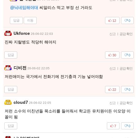
@닉네임해야대
씨알리스 먹고 부정 선 거라도
답글
이동
12
0
Ukforce
26-06-02 22:03
신고
|
공감 확인
진짜 지랄병도 적당히 해야지
답글
30
0
디비전
26-06-02 22:05
신고
|
공감 확인
저런애미는 국가에서 전화기에 전기충격 기능 넣어야함
답글
22
0
cloud7
26-06-02 22:05
신고
|
공감 확인
저런 소수의 미친년들 목소리를 들어줘서 학교든 유치원이든 이모양 이
꼴이 됨
답글
7
0