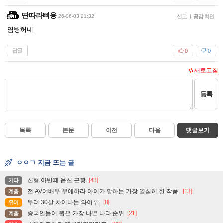
딴따라삐융
26-06-03 21:32
신고
|
공감 확인
염병허네
답글
0
0
새로고침
등록
목록
본문
이전
다음
댓글보기
ㅇㅇㄱ 지금 뜨는 글
신형 아반떼 옵션 근황
[43]
기타
전 AV여배우 우에하라 아이가 말하는 가장 열심히 한 작품.
[13]
계층
무려 30살 차이나는 와이푸.
[8]
유머
중국인들이 뽑은 가장 나쁜 나라 순위
[21]
계층