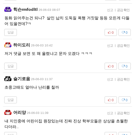
힉슨rmfodltl
26-06-03 08:07
신고
|
공감 확인
동화 읽어주는건 되나? 살인 납치 도둑질 폭행 거짓말 등등 모든게 다들
어 있을껀데?ㅋ
답글
0
0
하이도리
26-06-03 10:42
신고
|
공감 확인
저거 댓글 보면 또 왜 올렸냐고 문자 오겠다 ㅋㅋㅋ
답글
0
0
슬기로움
26-06-03 11:37
신고
|
공감 확인
초중고때도 얼마나 난리를 칠까
답글
0
0
어리양
26-06-03 11:39
신고
|
공감 확인
내 지인중에 어린이집 원장있는데 진짜 진상 학부모들은 상상을 초월한
다더라..