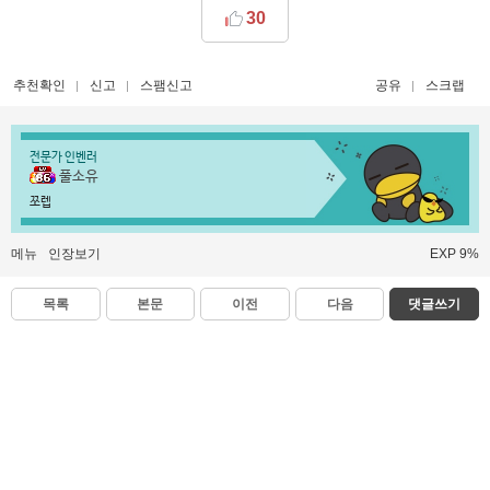
30
추천확인
신고
스팸신고
공유
스크랩
전문가 인벤러
풀소유
쪼렙
메뉴
인장보기
EXP 9%
목록
본문
이전
다음
댓글쓰기