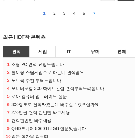
1
2
3
4
5
최근 HOT한 콘텐츠
견적
게임
IT
유머
연예
1
조립 PC 견적 요청드립니다.
2
롤이랑 스팀게임주로 하는데 견적좀요
3
노트북 추천 부탁드립니다!
4
모니터포함 300 화이트컨셉 견적부탁드려봅니다
5
로아 컴퓨터 업그레이드 질문
6
300정도로 견적짜봤는데 봐주실수있으실까요
7
270만원 견적 한번만 봐주세용
8
견적한번만 봐주세용..
9
QHD모니터 5060TI 8GB 질문있습니다..
10
웹툰 작가용 컴퓨터