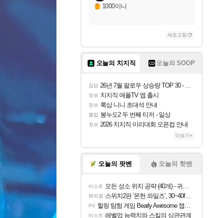
1000이니
새로고침
오늘의 치지직
오늘의 SOOP
26년 7월 팔로우 상승량 TOP 30 - 월간 치지직
잡담
치지직 애플TV 앱 출시
정보
룩삼 니니 초대석 안내
정보
봉누도2 두 번째 티저 - 일상
클립
2026 치지직 이리대회 오픈컵 안내
정보
더보기+
오늘의 팟벤
오늘의 핫벤
모든 성소 위치 공략 (40개) - 귀환한 영혼 도전과제
비스트
스위치2판 ‘몬헌 와일즈’, 30~40fps 목표 추정
해외겜
힐링 탐험 게임 Bearly Awesome 챕터 1 트레일러
PV
레벨업 능력치와 스킬의 상관관계
비스트