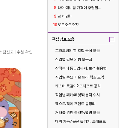
8
래더 애니참 가격이 후덜덜...
9
전 이만!~
10
또오오오오??
핵심 정보 모음
-
호라드림의 함 조합 공식 모음
스팸신고
추천 확인
직업별 갑옷 외형 모음집
장착부터 등급업까지, 보석 활용법
직업별 주요 기술 트리 핵심 요약
캐스터 목걸이? 크래프트 공식
직업별 패캐/패힛/패블럭 수치
퀘스트/웨이 포인트 총정리
거래를 위한 축약어/별명 모음
대박 가능? 옵션 돌리기, 크래프트