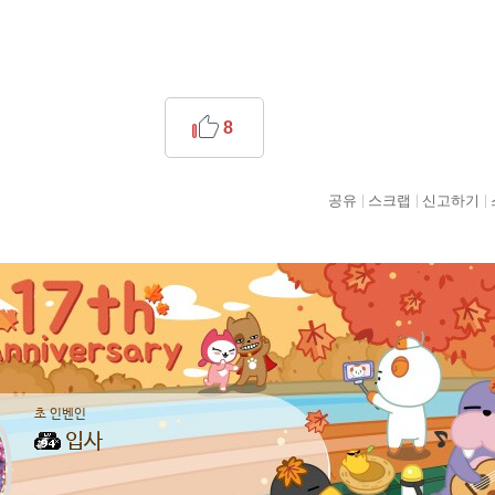
8
공유
스크랩
신고하기
초 인벤인
입사