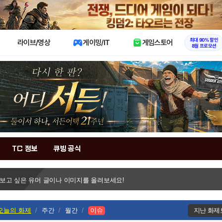
X
최대 90% 할인
라이브/영상
게이밍/IT
게임스토어
8월 프로모션
TC 정보
큐빙 공식
 보고 싶은 유머 글이나 이미지를 올려보세요!
오늘의 화제
주간
월간
이슈
지난 화제