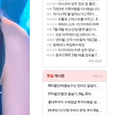
아스오라 성우 정보 및 출연작 모음
아스오라
7년만에 가족여행을 다녀왔습니다.
여행
여기서 R1 뭘 말하는거고 R2가 뭘말하는걸까요?
명조
프롤로그 테스트를 마치고.. (feat. 리아)
리밋제로
캐릭터 소개 - 카가미하라 하루
아스오라
7월~8월 부산-단양-충주-울진 다녀왔어요~
여행
모든 바우에라 업그레이드 아이템 획득 위치 공략 (89개)
비스트
넷마블, 신작 서브컬쳐 게임 [펄 인 블루] 티저 사이트 오픈
섭컬겜
동해바다 추암해수욕장
여행
카가미하라 하루 성우 정보 및 주요 필모
아스오라
중국 CXMT, D램 매출 점유율 7%…글로벌 4위로 부상
해외겜
새로고침
핫딜
게시판
더보기+
85%할인!제철농수산 전라도 얼갈이 김치, 2kg, 1개
57%할인!풍연 꿀설기, 50g, 20개
홍대쭈꾸미 수제양념 쭈꾸미볶음 냉동 택배 300g 6팩 32,900원
[하루만 이가격] 두바이 쫀득 쿠키 50g x 4개