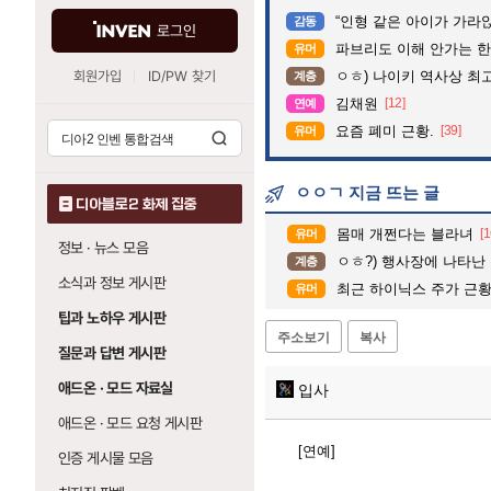
“인형 같은 아이가 가라앉는데”…수
감동
로그인
파브리도 이해 안가는 한
유머
회원가입
ID/PW 찾기
ㅇㅎ) 나이키 역사상 최
계층
김채원
[12]
연예
요즘 폐미 근황.
[39]
유머
ㅇㅇㄱ 지금 뜨는 글
디아블로2 화제 집중
몸매 개쩐다는 블라녀
[1
유머
정보 · 뉴스 모음
ㅇㅎ?) 행사장에 나타난 동
계층
소식과 정보 게시판
최근 하이닉스 주가 근
유머
팁과 노하우 게시판
주소보기
복사
질문과 답변 게시판
애드온 · 모드 자료실
입사
애드온 · 모드 요청 게시판
[연예]
인증 게시물 모음