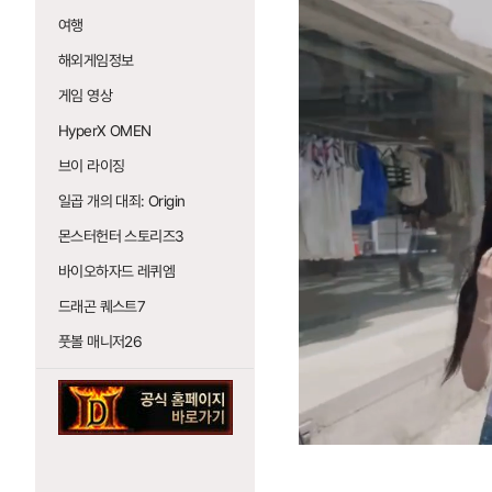
여행
해외게임정보
게임 영상
HyperX OMEN
브이 라이징
일곱 개의 대죄: Origin
몬스터헌터 스토리즈3
바이오하자드 레퀴엠
드래곤 퀘스트7
풋볼 매니저26