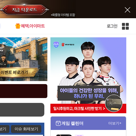
혜택.아이마트
로그인
인
벤
전
체
사
이
트
맵
게임 캘린더
더보기+
보기
이슈 화제보기