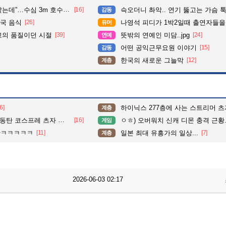
심 3m 호수 뛰어든 60대 의인
[16]
슥오더니 촤악.. 연기 뚫고는 가슴 툭툭.. 지나가
감동
국 음식
[26]
나영석 피디가 1박2일때 출연자들을
유머
고의 품질이던 시절
[39]
뜻밖의 연예인 미담..jpg
[24]
연예
어떤 공익근무요원 이야기
[15]
감동
한국의 새로운 그늘막
[12]
계층
6]
하이닉스 277층에 사는 스트리머 츠자
계층
탄 코스프레 츠자 인터뷰.
[16]
ㅇㅎ) 오버워치 신캐 디몬 충격 근황.
게임
황ㅋㅋㅋㅋㅋ
[11]
일본 최대 유흥가의 일상...
[7]
계층
2026-06-03 02:17