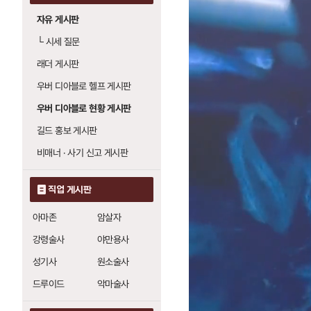
자유 게시판
└
시세 질문
래더 게시판
우버 디아블로 헬프 게시판
우버 디아블로 현황 게시판
길드 홍보 게시판
비매너 · 사기 신고 게시판
직업 게시판
아마존
암살자
강령술사
야만용사
성기사
원소술사
드루이드
악마술사