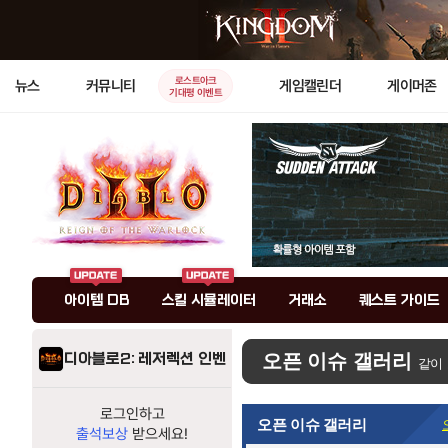
로스트아크
뉴스
커뮤니티
게임캘린더
게이머존
기대평 이벤트
아이템 DB
스킬 시뮬레이터
거래소
퀘스트 가이드
디아블로2: 레저렉션 인벤
오픈 이슈 갤러리
같이
로그인하고
오픈 이슈 갤러리
출석보상
받으세요!