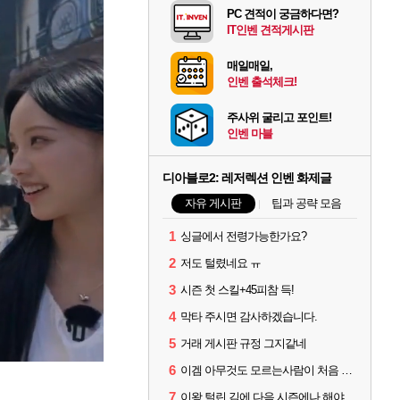
PC 견적이 궁금하다면?
IT인벤 견적게시판
매일매일,
인벤 출석체크!
주사위 굴리고 포인트!
인벤 마블
디아블로2: 레저렉션 인벤 화제글
자유 게시판
팁과 공략 모음
1
싱글에서 전령가능한가요?
2
저도 털렸네요 ㅠ
3
시즌 첫 스킬+45피참 득!
4
막타 주시면 감사하겠습니다.
5
거래 게시판 규정 그지같네
6
이겜 아무것도 모르는사람이 처음 시작하기 괜찮나요?
7
이왕 털린 김에 다음 시즌에나 해야겠네요