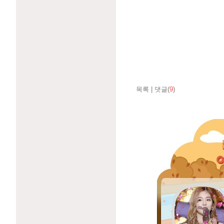
목록
|
댓글(
9
)