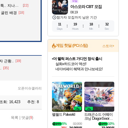
모집
던 아재의 정체
[22]
아스오라 CBT 모집
08.19
 굴린 배경
[18]
참가자 모집까지 남은 기간
11
19
18
30
Days
Hours
Min
Sec
게임 핫딜 (PC/스팀)
스토어+
더 렐릭 퍼스트 가디언 정식 출시
 근황..
[19]
설화x하드코어 액션!
.
[35]
네이버페이 혜택과 만나보세요!
인벤게임즈 8월 특별 할인!
드래곤소드: 어웨이크닝 입점!
문명 7 특별 할인!
마블 투혼 파이팅 소울즈 정식출시!
귀무자: 검의 길 예약 판매 중!
비스트 오브 리인카네이션 정식 출시!
커세어 코브 출시 기념 할인!
베데스다 40주년 기념 할인 중!
캡콤 프렌차이즈 할인 진행 중!
캡콤 일부 상품 상시 할인
스타워즈 은하계 레이서
로블록스 기프트 카드 공식 입점
인기 퍼블리셔 모음!
스팀으로 만나는 드래곤소드!
조선&고려 DLC 출시 예정
마블 히어로 총 출동&화려한 격투!
10% 할인과
게임프릭 신작 IP
해적'섬'을 발전시키자!
베데스다의 명작들을
몬헌, 바하 등 인기 IP를
몬헌 와일즈 & 드래곤즈 도그마2
인벤게임즈에서 10% 추가 적립
Robux를 가장 안전하고
최대 90% 할인가를 만나보세요!
네이버혜택과 함께 만나보세요!
50%할인&추가 적립까지!
네이버 포인트 혜택까지!
이니&베니 혜택까지!
네이버 혜택가와 함께 예약하세요!
할인&네이버혜택으로 만나보세요!
40주년 프로모션으로 만나보세요!
할인가에 만나보세요!
일부 에디션 상시 할인!
혜택으로 예약 판매 중
편안하게 충전하세요
오픈이슈갤러리
조회:
16,423
추천:
8
팰월드 Palworld
드래곤소드 어웨이
목록
|
댓글(
9
)
크닝 DragonSword A
wakening
5%
32,000
10%