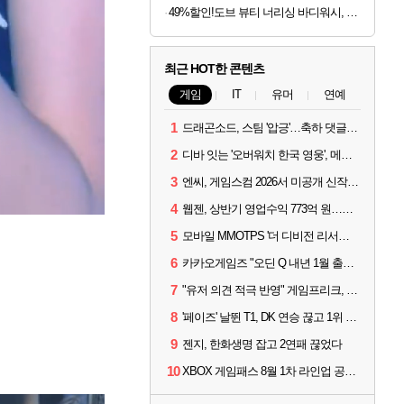
49%할인!도브 뷰티 너리싱 바디워시, 1L, 2개
최근 HOT한 콘텐츠
게임
IT
유머
연예
1
드래곤소드, 스팀 '압긍'…축하 댓글 달고 게임 코드 받자!
2
디바 잇는 '오버워치 한국 영웅', 메카 파일럿 디몬 나온다
3
엔씨, 게임스컴 2026서 미공개 신작 최초 공개
4
웹젠, 상반기 영업수익 773억 원…순이익 89% 증가
5
모바일 MMOTPS '더 디비전 리서전스', 6일 스팀에도 출시
6
카카오게임즈 "오딘 Q 내년 1월 출시, 연기는 없다"
7
"유저 의견 적극 반영" 게임프리크, 비스트 오브 리인카네이션 개선 나선다
8
'페이즈' 날뛴 T1, DK 연승 끊고 1위 지켜
9
젠지, 한화생명 잡고 2연패 끊었다
10
XBOX 게임패스 8월 1차 라인업 공개... '비스트 오브 리인카네이션' 즉시 합류