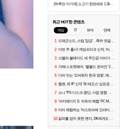
[하루만 이가격] 소고기 한판세트 1.2kg (등심3, 살치2, 부채2, 갈비2, 우삼겹3)
최근 HOT한 콘텐츠
게임
IT
유머
연예
1
드래곤소드, 스팀 '압긍'…축하 댓글 달고 게임 코드 받자!
2
이번 주 출시! 게임프리크 신작, '비스트 오브 리인카네이션'
3
스텔라 블레이드 새 주인공 이비가 부릅니다, 'Wanna be in LOVE' 뮤비 공개
4
가레나·포켓페어, ‘팰월드 온라인’ 2026년 출시 예고
5
디바 잇는 '오버워치 한국 영웅', 메카 파일럿 디몬 나온다
6
웹젠, 뮤 IP 신작 '뮤 테오스' 상표권 출원
7
소니 “PS 디스크 중단, 사업 영향 없다”
8
‘아키에이지 S: 자유의 해협’ PC MMORPG로 개발한다
9
미리 체험하는 '아스트라에 오라티오'...NC, 8/19부터 CBT 참가자 모집
10
갈피를 잡지 못한 젠지, DK에게도 0:2 패배