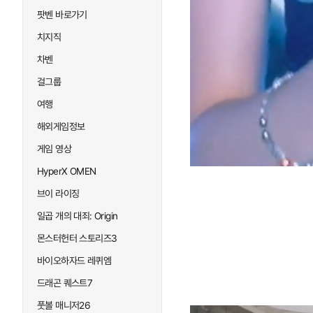
팟벤 바로가기
치지직
차벤
걸그룹
여행
해외게임정보
게임 영상
HyperX OMEN
브이 라이징
일곱 개의 대죄: Origin
몬스터헌터 스토리즈3
바이오하자드 레퀴엠
드래곤 퀘스트7
풋볼 매니저26