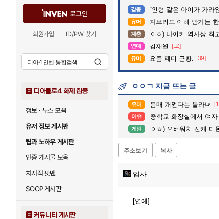
“인형 같은 아이가 가라앉는데”…수
감동
로그인
파브리도 이해 안가는 한
유머
회원가입
ID/PW 찾기
ㅇㅎ) 나이키 역사상 최
계층
김채원
[12]
연예
요즘 폐미 근황.
[39]
유머
ㅇㅇㄱ 지금 뜨는 글
디아블로4 화제 집중
몸매 개쩐다는 블라녀
[1
유머
정보 · 뉴스 모음
중학교 화장실에서 여자 강간
이슈
유저 정보 게시판
ㅇㅎ) 오버워치 신캐 디몬
게임
팁과 노하우 게시판
주소보기
복사
인증 게시물 모음
치지직 팟벤
입사
SOOP 게시판
[연예]
커뮤니티 게시판