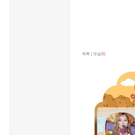
목록
|
댓글(
9
)