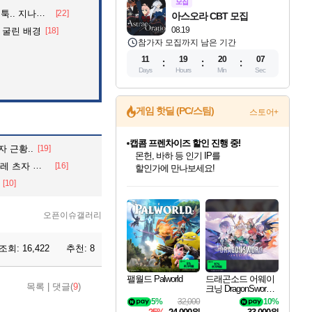
모집
던 아재의 정체
[22]
아스오라 CBT 모집
08.19
 굴린 배경
[18]
참가자 모집까지 남은 기간
11
19
20
03
Days
Hours
Min
Sec
게임 핫딜 (PC/스팀)
스토어+
캡콤 일부 상품 상시 할인
 근황..
[19]
몬헌 와일즈 & 드래곤즈 도그마2
자 인터뷰.
[16]
일부 에디션 상시 할인!
인벤게임즈 8월 특별 할인!
드래곤소드: 어웨이크닝 입점!
문명 7 특별 할인!
마블 투혼 파이팅 소울즈 정식출시!
귀무자: 검의 길 예약 판매 중!
비스트 오브 리인카네이션 정식 출시!
커세어 코브 출시 기념 할인!
더 렐릭 퍼스트 가디언 정식 출시
베데스다 40주년 기념 할인 중!
캡콤 프렌차이즈 할인 진행 중!
스타워즈 은하계 레이서
로블록스 기프트 카드 공식 입점
[10]
인기 퍼블리셔 모음!
스팀으로 만나는 드래곤소드!
조선&고려 DLC 출시 예정
마블 히어로 총 출동&화려한 격투!
10% 할인과
게임프릭 신작 IP
해적'섬'을 발전시키자!
설화x하드코어 액션!
베데스다의 명작들을
몬헌, 바하 등 인기 IP를
인벤게임즈에서 10% 추가 적립
Robux를 가장 안전하고
최대 90% 할인가를 만나보세요!
네이버혜택과 함께 만나보세요!
50%할인&추가 적립까지!
네이버 포인트 혜택까지!
이니&베니 혜택까지!
네이버 혜택가와 함께 예약하세요!
할인&네이버혜택으로 만나보세요!
네이버페이 혜택과 만나보세요!
40주년 프로모션으로 만나보세요!
할인가에 만나보세요!
혜택으로 예약 판매 중
편안하게 충전하세요
오픈이슈갤러리
조회:
16,422
추천:
8
팰월드 Palworld
드래곤소드 어웨이
목록
|
댓글(
9
)
크닝 DragonSword A
wakening
5%
32,000
10%