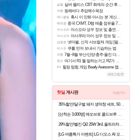
실버 팰리스 CBT 화제의 순간·후기 모음
실팰
동해바다 추암해수욕장
여행
혹시 이 만화 아시는 분 계신가요
애니클립
중국 CXMT, D램 매출 점유율 7%…글로벌 4위로 부상
해외겜
아스오라 성우 정보 및 출연작 모음
아스오라
아사쿠라 마이 성우 정보 및 주요 필모
아스오라
넷마블, 신작 서브컬쳐 게임 [펄 인 블루] 티저 사이트 오픈
섭컬겜
쿠를 먼저 보내서 기습하는 법
비스트
7월~8월 부산-단양-충주-울진 다녀왔어요~
여행
여기서 R1 뭘 말하는거고 R2가 뭘말하는걸까요?
명조
힐링 탐험 게임 Bearly Awesome 챕터 1 트레일러
PV
새로고침
핫딜
게시판
더보기+
35%할인!달구벌 돼지 생막창 세트, 500g, 2봉
[선착순 3,000명] 에쏘브로 콜드브루 원액 1kg x 2개
29%할인!벨킨 Qi2 25W 3in1 울트라차지 프로 모듈형 고속 무선 충전기 WIZ052kr 갤럭시S26 아이폰17 호환
[LG 여름특가 이벤트] LG 디오스 AI 오브제컬렉션 양문형 매직스페이스 2도어 냉장고