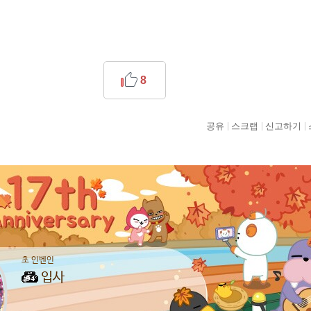
8
공유
스크랩
신고하기
초 인벤인
입사