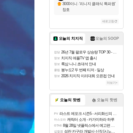
3000이니
·
'리니지 클래식 특파원'
칭호
새로고침
오늘의 치지직
오늘의 SOOP
26년 7월 팔로우 상승량 TOP 30 - 월간 치지직
잡담
치지직 애플TV 앱 출시
정보
룩삼 니니 초대석 안내
정보
봉누도2 두 번째 티저 - 일상
클립
2026 치지직 이리대회 오픈컵 안내
정보
더보기+
오늘의 팟벤
오늘의 핫벤
라스트 에포크 시즌5 - 서리화신의 분노 티저
PV
캐릭터 소개 - 카가미하라 하루
아스오라
8월 28일 넷플릭스에서 예고편 공개 예정
GTA6
섬란 카구라 개발사 신작 [시노비 넥서스] 연내 출시 예정
섭컬겜