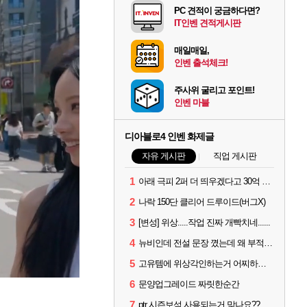
PC 견적이 궁금하다면?
IT인벤 견적게시판
매일매일,
인벤 출석체크!
주사위 굴리고 포인트!
인벤 마블
디아블로4 인벤 화제글
자유 게시판
직업 게시판
1
아래 극피 2퍼 더 띄우겠다고 30억 쓴 사람입니다
2
나락 150단 클리어 드루이드(버그X)
3
[변성] 위상.....작업 진짜 개빡치네......
4
뉴비인데 전설 문장 꼈는데 왜 부적 3개밖에 못낌?
5
고유템에 위상각인하는거 어찌하는건가요?
6
문양업그레이드 짜릿한순간
7
ptr 시즌보석 사용되는거 맞나요??