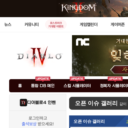
로스트아크
뉴스
커뮤니티
게임캘린더
게이머존
기대평 이벤트
홈
통합 DB 메인
스킬 시뮬레이터
정복자 시뮬레이
디아블로4 인벤
오픈 이슈 갤러리
같이
로그인하고
오픈 이슈 갤러리
출석보상
받으세요!