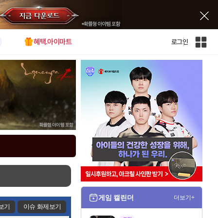
혜택.아이마트
로그인
인
벤
전
체
사
이
트
맵
게임 캘린더
더보기+
보기
이슈 화제보기