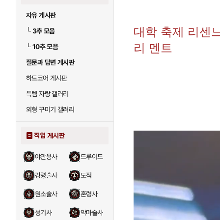
자유 게시판
대학 축제 리센느
└
3추 모음
리 멘트
└
10추 모음
질문과 답변 게시판
하드코어 게시판
득템 자랑 갤러리
외형 꾸미기 갤러리
직업 게시판
야만용사
드루이드
강령술사
도적
원소술사
혼령사
성기사
악마술사