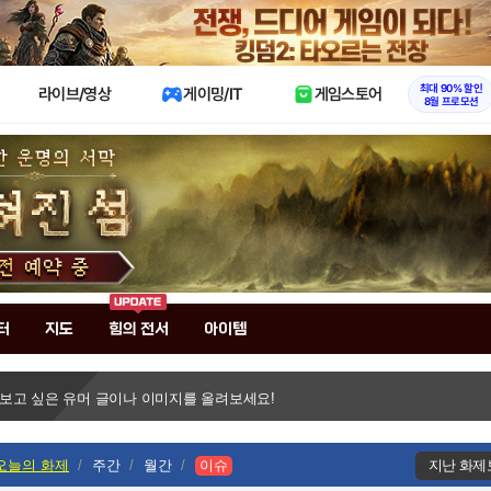
X
최대 90% 할인
라이브/영상
게이밍/IT
게임스토어
8월 프로모션
터
지도
힘의 전서
아이템
 보고 싶은 유머 글이나 이미지를 올려보세요!
오늘의 화제
주간
월간
이슈
지난 화제