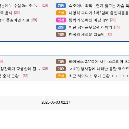
심 3m 호수 뛰어든 60대 의인
[16]
슥오더니 촤악.. 연기 뚫고는 가슴 툭툭.. 지나가
감동
국 음식
[26]
나영석 피디가 1박2일때 출연자들을
유머
고의 품질이던 시절
[39]
뜻밖의 연예인 미담..jpg
[24]
연예
어떤 공익근무요원 이야기
[15]
감동
한국의 새로운 그늘막
[12]
계층
6]
하이닉스 277층에 사는 스트리머 츠자
계층
하다 교생한테 걸린 일진.
[29]
ㅇㅎ?) 행사장에 나타난 동탄 코스프레 츠
계층
 충격 근황..
[35]
최근 하이닉스 주가 근황ㅋㅋㅋㅋㅋ
유머
2026-06-03 02:17