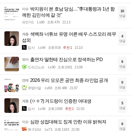
박지원이 본 호남 당심…"李대통령과 1년 함
이슈
10
께한 김민석에 갈 것"
댓글
파인더1
Lv.80
조회 470
21:13
섹백좌 너튜브 유명 어른 배우 스즈모리 레무
계층
4
섭외
댓글
입사
Lv.94
조회 919
추천 1
21:10
출연자 딸한테 진심으로 정색하는 PD
유머
6
댓글
드라고노브
Lv.90
조회 1061
21:09
2026 우리 모모콘 공연 최종 라인업 공개
연예
0
댓글
큐땁이알
Lv.88
조회 486
21:07
(ㅇㅎ?) 겨드랑이 인증한 여대생
계층
5
댓글
입사
Lv.94
조회 1509
추천 1
21:03
심판 성접대해도 징계 안한 이유 밝혀져
이슈
6
댓글
왜구김당
Lv.73
조회 1193
21:00