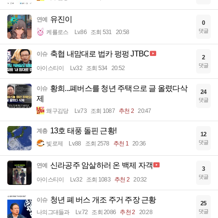
유진이
연예
0
댓글
케를로스
Lv.86
조회 531
20:58
축협 내맘대로 법카 펑펑 JTBC
이슈
2
댓글
아이스티이
Lv.32
조회 534
20:52
황희...폐버스를 청년 주택으로 글 올렸다삭
이슈
24
제
댓글
왜구김당
Lv.73
조회 1087
추천 2
20:47
13호 태풍 돌핀 근황!
계층
12
댓글
빛로제
Lv.88
조회 2578
추천 1
20:36
신라공주 암살하러 온 백제 자객
연예
3
댓글
아이스티이
Lv.32
조회 1083
추천 2
20:32
청년 폐 버스 개조 주거 주장 근황
이슈
25
댓글
나의그대들과
Lv.72
조회 2086
추천 2
20:28