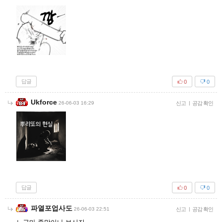
답글
0
0
Ukforce
26-06-03 16:29
신고
|
공감 확인
답글
0
0
파열포업사도
26-06-03 22:51
신고
|
공감 확인