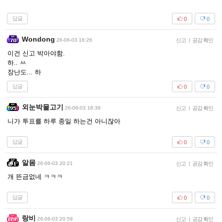
답글
0
0
Wondong
26-06-03 16:26
신고
|
공감 확인
이건 신고 박아야함.
하.. ㅆ
장난도... 하
답글
0
0
외눈박물고기
26-06-03 18:39
신고
|
공감 확인
니가 투표를 하루 종일 하는건 아니잖아
답글
0
0
알몸
26-06-03 20:21
신고
|
공감 확인
개 뜬금없네 ㅋㅋㅋ
답글
0
0
랑비
26-06-03 20:59
신고
|
공감 확인