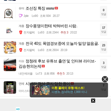
조선징 특징 www
유머
0
댓글
Jple
Lv.90
조회 934
20:27
장수풍뎅이한테 박혀버린 사람.
계층
17
댓글
전자팔찌
Lv.93
조회 2344
추천 3
20:22
전국 40도 폭염경보중에 오늘자 밀양 얼음골.
계층
23
댓글
전자팔찌
Lv.93
조회 2934
20:19
정청래 후보 유튜브 출연 및 인터뷰 라이브-
이슈
3
김승현의논제
댓글
내안에퍼플
Lv.73
조회 856
추천 5
20:13
시녀라 겸상 금지 당한 원이
연예
7
이환 플레이 유형 테스트!
댓글
아이스티이
Lv.32
조회 1320
추천 4
20:10
이벤트 참여하면 1,000 이니
부정선거 재선거!!! ㅋㅋㅋㅋ
이슈
22
댓글
소중한바램
Lv.44
조회 2616
추천 2
20:02
AD