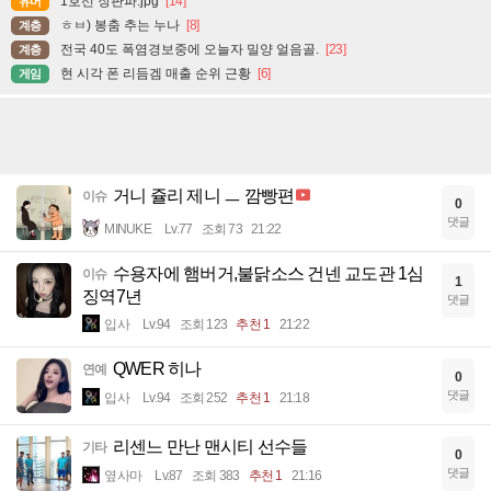
1호선 장판파.jpg
[14]
유머
ㅎㅂ) 봉춤 추는 누나
[8]
계층
전국 40도 폭염경보중에 오늘자 밀양 얼음골.
[23]
계층
현 시각 폰 리듬겜 매출 순위 근황
[6]
게임
거니 쥴리 제니 ㅡ 깜빵편
이슈
0
댓글
MINUKE
Lv.77
조회 73
21:22
수용자에 햄버거,불닭소스 건넨 교도관 1심
이슈
1
징역7년
댓글
입사
Lv.94
조회 123
추천 1
21:22
QWER 히나
연예
0
댓글
입사
Lv.94
조회 252
추천 1
21:18
리센느 만난 맨시티 선수들
기타
0
댓글
옆사마
Lv.87
조회 383
추천 1
21:16