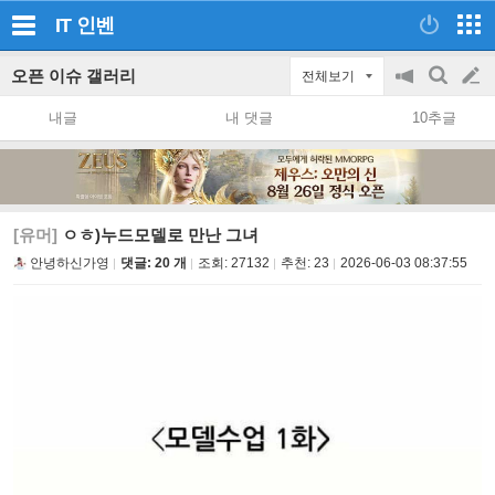
IT
인벤
오픈 이슈 갤러리
전체보기
공
검
글
지
색
내글
내 댓글
10추글
on/off
쓰
기
[유머]
ㅇㅎ)누드모델로 만난 그녀
안녕하신가영
댓글: 20 개
조회:
27132
추천:
23
2026-06-03 08:37:55