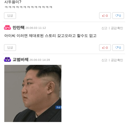
사두용미?
ㅋㅋㅋㅋㅋㅋㅋㅋㅋㅋㅋㅋㅋ
답글
0
0
만만택
26-06-03 11:12
신고
|
공감 확인
아이씨 이러면 제대로된 스토리 갖고오라고 할수도 없고
답글
0
0
교범바제
26-06-03 14:28
신고
|
공감 확인