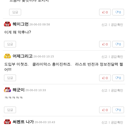
느금마 좆맛이나 보시지
답글
0
0
헤이그먼
26-06-03 09:58
신고
|
공감 확인
이게 왜 약후냐?
답글
0
0
어제그리고
26-06-03 10:15
신고
|
공감 확인
도입부 미쳣죠. 클라이막스 흥미진하죠. 라스트 반전과 정보전달력 쩔
어!!!
답글
0
0
해군이
26-06-03 10:33
신고
|
공감 확인
ㅋㅋㅋㅋㅋ
답글
0
0
써펜트 나가
26-06-03 10:43
신고
|
공감 확인