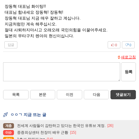
장동혁 대표님 화이팅!!
대표님 힘내세요 장동혁! 장동혁!
장동혁 대표님 지금 매우 잘하고 계십니다.
지금처럼만 계속 해주십시오.
절대 사퇴하지마시고 오래오래 국민의힘을 이꿀어주세요.
일본의 무타구치 렌야의 현신이십니다.
답글
0
0
새로고침
등록
목록
본문
이전
다음
댓글보기
ㅇㅇㄱ 지금 뜨는 글
전세계 사람들이 감탄하고 있다는 한국인 유튜브 계정.
[26]
계층
중증외상센터 천장미 배우 근황
[15]
이슈