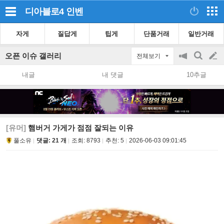
디아블로4
인벤
자게
질답게
팁게
단품거래
일반거래
오픈 이슈 갤러리
전체보기
공
검
글
지
색
내글
내 댓글
10추글
on/off
쓰
기
[유머]
햄버거 가게가 점점 잘되는 이유
풀소유
댓글: 21 개
조회:
8793
추천:
5
2026-06-03 09:01:45