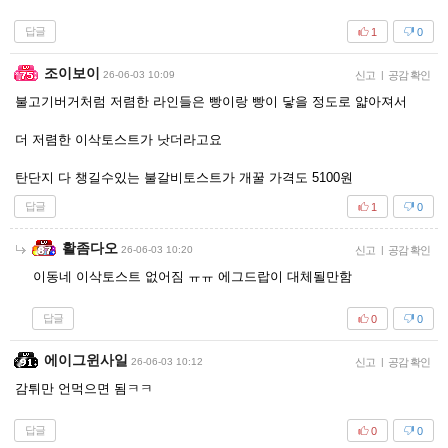
답글
1
0
조이보이
26-06-03 10:09
신고
|
공감 확인
불고기버거처럼 저렴한 라인들은 빵이랑 빵이 닿을 정도로 얇아져서
더 저렴한 이삭토스트가 낫더라고요
탄단지 다 챙길수있는 불갈비토스트가 개꿀 가격도 5100원
답글
1
0
활좀다오
26-06-03 10:20
신고
|
공감 확인
이동네 이삭토스트 없어짐 ㅠㅠ 에그드랍이 대체될만함
답글
0
0
에이그윈사일
26-06-03 10:12
신고
|
공감 확인
감튀만 언먹으면 됨ㅋㅋ
답글
0
0