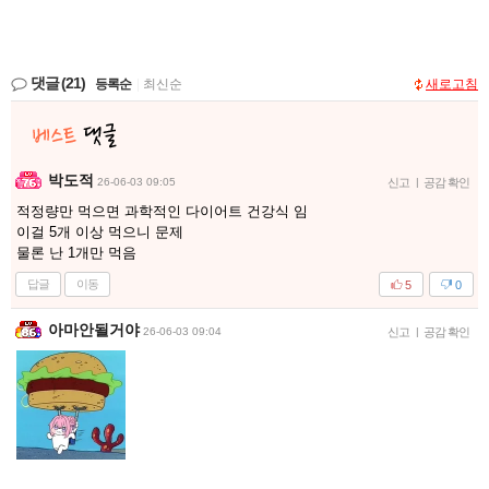
댓글
(21)
등록순
|
최신순
새로고침
박도적
26-06-03 09:05
신고
|
공감 확인
적정량만 먹으면 과학적인 다이어트 건강식 임
이걸 5개 이상 먹으니 문제
물론 난 1개만 먹음
답글
이동
5
0
아마안될거야
26-06-03 09:04
신고
|
공감 확인