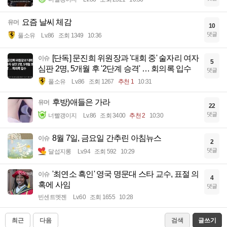
요즘 날씨 체감
유머
10
댓글
풀소유
Lv.86
조회 1349
10:36
[단독] 문진희 위원장과 '대회 중' 술자리 여자
이슈
5
심판 2명, 5개월 후 '2단계 승격' … 회의록 입수
댓글
풀소유
Lv.86
조회 1267
추천 1
10:31
후방)애들은 가라
유머
22
댓글
너빨갱이지
Lv.86
조회 3400
추천 2
10:30
8월 7일, 금요일 간추린 아침뉴스
이슈
2
댓글
달섭지롱
Lv.94
조회 592
10:29
'최연소 흑인' 영국 명문대 스타 교수, 표절 의
이슈
4
혹에 사임
댓글
빈센트멧젠
Lv.60
조회 1655
10:28
최근
다음
검색
글쓰기