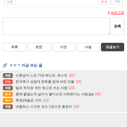
답글
0
0
새로고침
등록
목록
본문
이전
다음
댓글보기
ㅇㅇㄱ 지금 뜨는 글
신혼남이 느낀 가전 베스트, 워스트
[52]
계층
한국축구 성접대 문화를 없애 버린 인물
[22]
이슈
빌라 주차장 개인 창고로 쓰는 사람
[23]
계층
몸에 물닿는게 싫어서 물티슈로 샤워한다는 사람.jpg
[29]
유머
후방)애들은 가라
[22]
유머
넷플릭스 시크릿 코드 1장으로 총정리
[22]
계층