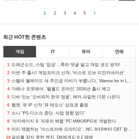
1
2
3
4
5
최근 HOT한 콘텐츠
게임
IT
유머
연예
1
드래곤소드, 스팀 '압긍'…축하 댓글 달고 게임 코드 받자!
2
이번 주 출시! 게임프리크 신작, '비스트 오브 리인카네이션'
3
스텔라 블레이드 새 주인공 이비가 부릅니다, 'Wanna be in LOVE' 뮤비 공개
4
가레나·포켓페어, ‘팰월드 온라인’ 2026년 출시 예고
5
디바 잇는 '오버워치 한국 영웅', 메카 파일럿 디몬 나온다
6
웹젠, 뮤 IP 신작 '뮤 테오스' 상표권 출원
7
소니 “PS 디스크 중단, 사업 영향 없다”
8
‘아키에이지 S: 자유의 해협’ PC MMORPG로 개발한다
9
미리 체험하는 '아스트라에 오라티오'...NC, 8/19부터 CBT 참가자 모집
10
갈피를 잡지 못한 젠지, DK에게도 0:2 패배