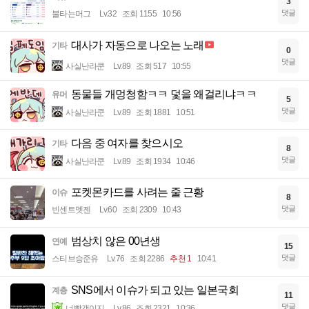
3
댓글
불타는머그
Lv.32
조회 1155
10:56
대사가 자동으로 나오는 노래
기타
0
댓글
사실난라쿤
Lv.89
조회 517
10:55
동물들 개멍청함ㅋㅋ 덫을 왜걸리냐ㅋㅋ
유머
5
댓글
사실난라쿤
Lv.89
조회 1881
10:51
다음 중 여자를 찾으시오
기타
8
댓글
사실난라쿤
Lv.89
조회 1934
10:46
포켓몬카드를 사려는 줄 근황
이슈
8
댓글
빈센트멧젠
Lv.60
조회 2309
10:43
범상치 않은 00년생
연예
15
댓글
스티브승준유
Lv.76
조회 2286
추천 1
10:41
SNS에서 이슈가 되고 있는 일본국회
계층
11
댓글
너빨갱이지
Lv.86
조회 2321
10:36