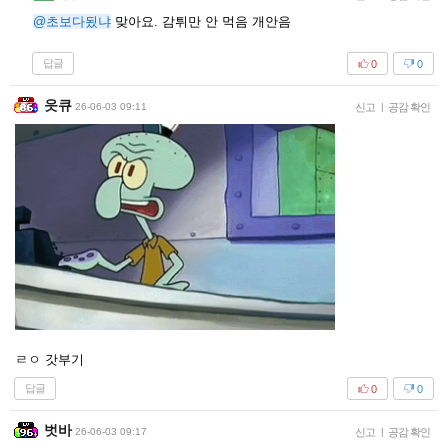
@초보다됬냐
맞아요. 감튀만 안 먹음 개안음
답글
0
0
읏큐
26-06-03 09:11
신고
|
공감 확인
ㄹㅇ 갓부기
답글
0
0
벗바
26-06-03 09:17
신고
|
공감 확인