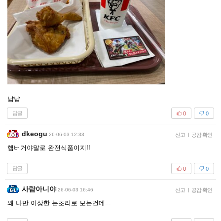
냠냠
답글
0
0
dkeogu
26-06-03 12:33
신고
|
공감 확인
햄버거야말로 완전식품이지!!
답글
0
0
사람아니야
26-06-03 16:46
신고
|
공감 확인
왜 나만 이상한 눈초리로 보는건데...