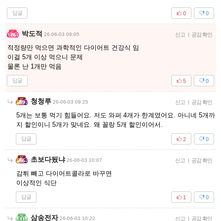
답글
0
0
박도적
26-06-03 09:05
신고
|
공감 확인
적정량만 먹으면 과학적인 다이어트 건강식 임
이걸 5개 이상 먹으니 문제
물론 난 1개만 먹음
답글
5
0
청청루
26-06-03 09:25
신고
|
공감 확인
5개는 보통 먹기 힘들어요. 저도 와퍼 4개가 한계였어요. 아니네 5개까
지 할인이니 5개가 맞네요. 왜 꼴랑 5개 할인이어서.
답글
2
0
초보다됬냐
26-06-03 10:07
신고
|
공감 확인
감튀 빼고 다이어트콜라로 바꾸면
이상적인 식단
답글
1
0
삼송전자
26-06-03 10:22
신고
|
공감 확인