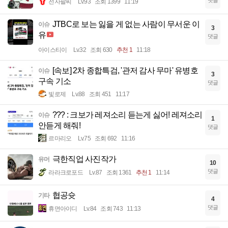
댓글
전자팔찌
Lv.93
조회 1399
11:19
JTBC로 보는 잃을 게 없는 사람이 무서운 이
이슈
3
유
댓글
아이스티이
Lv.32
조회 630
추천 1
11:18
[속보] 2차 종합특검, '관저 감사 무마' 유병호
이슈
3
구속 기소
댓글
빛로제
Lv.88
조회 451
11:17
??? : 크보가 레져소리 듣는게 싫어! 레져소리
이슈
1
안듣게 해줘!
댓글
르마리오
Lv.75
조회 692
11:16
극한직업 사진작가
유머
10
댓글
라라크로포드
Lv.87
조회 1361
추천 1
11:14
협공슛
기타
4
댓글
휴면아이디
Lv.84
조회 743
11:13