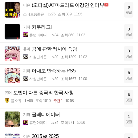
(오피셜) AT마드리드 이강인 인터뷰
이슈
0
댓글
스티브승준유
Lv.76
조회 389
11:05
키우라고!
기타
3
댓글
휴면아이디
Lv.84
조회 860
11:03
곰에 관한 러시아 속담
유머
3
댓글
사실난라쿤
Lv.89
조회 1209
11:02
아내도 만족하는 PS5
기타
8
댓글
사실난라쿤
Lv.89
조회 1667
11:00
보법이 다른 증국의 한국 사칭
유머
6
댓글
풀소유
Lv.86
조회 1810
추천 1
10:58
글레디에이터
기타
1
댓글
휴면아이디
Lv.84
조회 971
10:56
2015 vs 2025
이슈