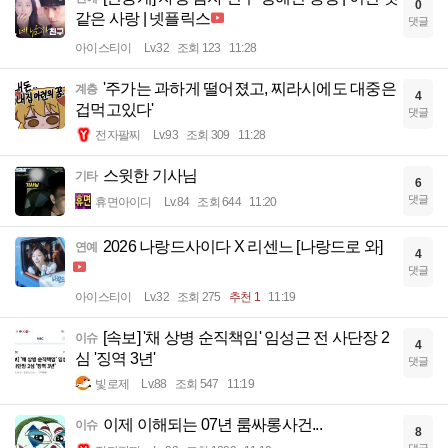
0
같은 사랑 | 넷플릭스
댓글
아이스티이
Lv.32
조회 123
11:28
'주가는 과하게 떨어졌고, 찌라시에도 대중은
계층
4
겁먹고있다'
댓글
전자팔찌
Lv.93
조회 309
11:28
스윗한 기사님
기타
6
댓글
휴면아이디
Lv.84
조회 644
11:20
2026 나랑드사이다 X 리센느 [나랑드로 와]
연예
4
댓글
아이스티이
Lv.32
조회 275
추천 1
11:19
[속보] '채 상병 순직책임' 임성근 전 사단장 2
이슈
4
심 '징역 3년'
댓글
빛로제
Lv.88
조회 547
11:19
이제 이해되는 07년 룸싸롱사건...
이슈
8