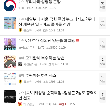
우리나라 성평등 근황
이슈
30
댓글
히롣
Lv.15
조회 1534
11:10
내일부터 서울 극한 폭염 누그러지고 2주이
이슈
10
상 계속된 열대야도 줄어들 전망
댓글
풀소유
Lv.86
조회 1042
11:09
6선 추대 정의선 양궁협회 회장
이슈
3
댓글
스티브승준유
Lv.76
조회 560
11:09
모기한테 복수하는 방법
유머
2
댓글
사실난라쿤
Lv.89
조회 946
11:08
추락하는 하이닉스
유머
10
댓글
풀소유
Lv.86
조회 1796
11:08
[속보]채상병 순직책임...임성근 2심도 징역3
이슈
7
년 선고
댓글
왜구김당
Lv.73
조회 664
추천 1
11:05