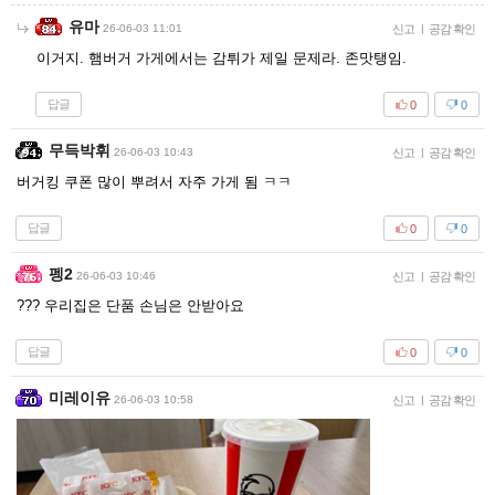
유마
26-06-03 11:01
신고
|
공감 확인
이거지. 햄버거 가게에서는 감튀가 제일 문제라. 존맛탱임.
답글
0
0
무득박휘
26-06-03 10:43
신고
|
공감 확인
버거킹 쿠폰 많이 뿌려서 자주 가게 됨 ㅋㅋ
답글
0
0
펭2
26-06-03 10:46
신고
|
공감 확인
??? 우리집은 단품 손님은 안받아요
답글
0
0
미레이유
26-06-03 10:58
신고
|
공감 확인