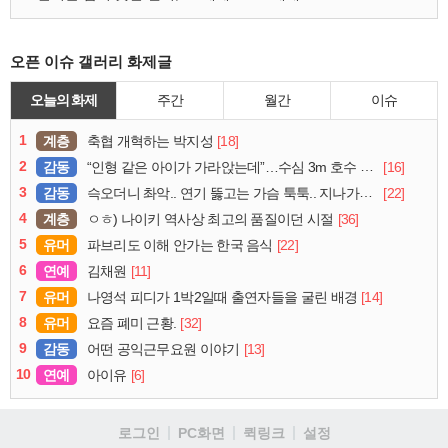
오픈 이슈 갤러리 화제글
오늘의 화제
주간
월간
이슈
1
계층
[18]
축협 개혁하는 박지성
2
감동
[16]
“인형 같은 아이가 가라앉는데”…수심 3m 호수 뛰어든 60대 의인
3
감동
[22]
슥오더니 촤악.. 연기 뚫고는 가슴 툭툭.. 지나가던 아재의 정체
4
계층
[36]
ㅇㅎ) 나이키 역사상 최고의 품질이던 시절
5
유머
[22]
파브리도 이해 안가는 한국 음식
6
연예
[11]
김채원
7
유머
[14]
나영석 피디가 1박2일때 출연자들을 굴린 배경
8
유머
[32]
요즘 폐미 근황.
9
감동
[13]
어떤 공익근무요원 이야기
10
연예
[6]
아이유
로그인
PC화면
퀵링크
설정