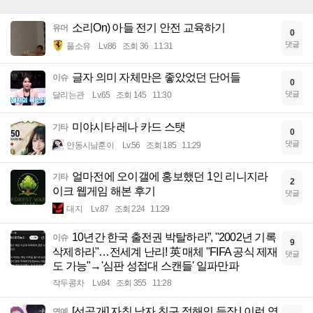
소리On) 아들 전기 안전 교육하기
유머
0
댓글
풀소유
Lv.86
조회 36
11:31
글자 의미 자체만은 좋았었던 단어들
이슈
0
댓글
달리는관
Lv.65
조회 145
11:30
미야시타 레나 카드 스탯
기타
0
댓글
안동시남훈이
Lv.56
조회 185
11:29
얼마전에 오이갤에 홍보했던 1인 리니지라
기타
2
이크 웹게임 해본 후기
댓글
대지
Lv.87
조회 224
11:29
10년간 한국 출전권 박탈하라”, "2002년 기록
이슈
9
삭제하라"…전세계 난리! 英 매체 "FIFA 공식 제재
댓글
도 가능"→'심판 성접대 스캔들' 일파만파
작두콩차
Lv.84
조회 355
11:28
[선공개] 자칭 남자 친구 정해인 등장 | 이런 엿
연예