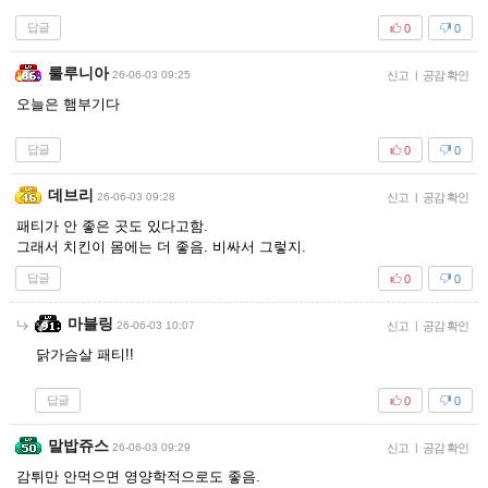
답글
0
0
룰루니아
26-06-03 09:25
신고
|
공감 확인
오늘은 햄부기다
답글
0
0
데브리
26-06-03 09:28
신고
|
공감 확인
패티가 안 좋은 곳도 있다고함.
그래서 치킨이 몸에는 더 좋음. 비싸서 그렇지.
답글
0
0
마블링
26-06-03 10:07
신고
|
공감 확인
닭가슴살 패티!!
답글
0
0
말밥쥬스
26-06-03 09:29
신고
|
공감 확인
감튀만 안먹으면 영양학적으로도 좋음.