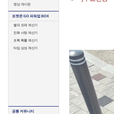
영상 게시판
포켓몬 GO 파워업 BOX
별의 모래 계산기
진화 사탕 계산기
포획 확률 계산기
타입 상성 계산기
공통 커뮤니티