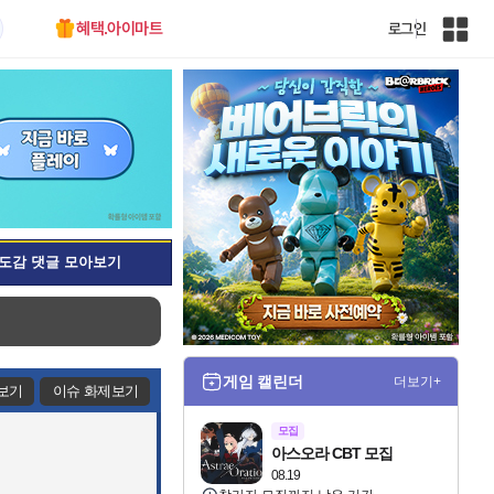
혜택.아이마트
로그인
인
벤
전
체
사
이
트
맵
도감 댓글 모아보기
게임 캘린더
더보기+
보기
이슈 화제보기
모집
아스오라 CBT 모집
08.19