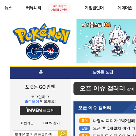
로스트아크
뉴스
커뮤니티
게임캘린더
게이머존
기대평 이벤트
홈
포켓몬 도감
포켓몬 GO 인벤
오픈 이슈 갤러리
같이
로그인하고
출석보상
받으세요!
오픈 이슈 갤러리
로그인
나영석 피디가 1박2일때
유머
회원가입
ID/PW 찾기
오픈 후 3개월치 예약 
감동
파브리도 이해 안가는 한
유머