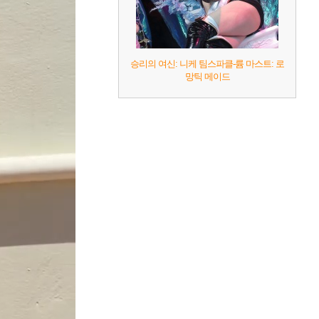
승리의 여신: 니케 팀스파클-륨 마스트: 로
망틱 메이드