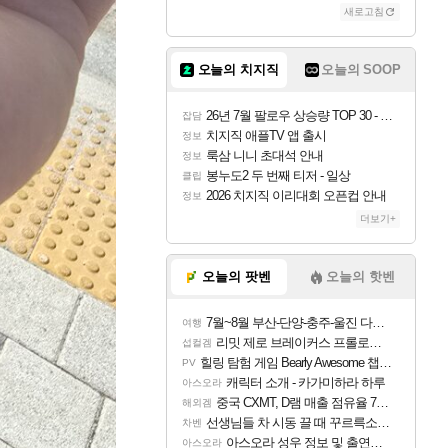
새로고침
오늘의 치지직
오늘의 SOOP
26년 7월 팔로우 상승량 TOP 30 - 월간 치지직
잡담
치지직 애플TV 앱 출시
정보
룩삼 니니 초대석 안내
정보
봉누도2 두 번째 티저 - 일상
클립
2026 치지직 이리대회 오픈컵 안내
정보
더보기+
오늘의 팟벤
오늘의 핫벤
7월~8월 부산-단양-충주-울진 다녀왔어요~
여행
리밋 제로 브레이커스 프롤로그 테스트 후기 영상 업로드
섭컬겜
힐링 탐험 게임 Bearly Awesome 챕터 1 트레일러
PV
캐릭터 소개 - 카가미하라 하루
아스오라
중국 CXMT, D램 매출 점유율 7%…글로벌 4위로 부상
해외겜
선생님들 차 시동 끌 때 꾸르륵소리나는데
차벤
아스오라 성우 정보 및 출연작 모음
아스오라