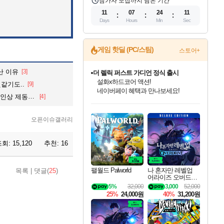
참가자 모집까지 남은 기간
11
07
24
09
Days
Hours
Min
Sec
게임 핫딜 (PC/스팀)
스토어+
난 이유
[3]
더 렐릭 퍼스트 가디언 정식 출시
설화x하드코어 액션!
같기도..
[9]
네이버페이 혜택과 만나보세요!
 제동 걸리나
[4]
인벤게임즈 8월 특별 할인!
드래곤소드: 어웨이크닝 입점!
문명 7 특별 할인!
마블 투혼 파이팅 소울즈 정식출시!
귀무자: 검의 길 예약 판매 중!
비스트 오브 리인카네이션 정식 출시!
커세어 코브 출시 기념 할인!
베데스다 40주년 기념 할인 중!
캡콤 프렌차이즈 할인 진행 중!
캡콤 일부 상품 상시 할인
스타워즈 은하계 레이서
로블록스 기프트 카드 공식 입점
인기 퍼블리셔 모음!
스팀으로 만나는 드래곤소드!
조선&고려 DLC 출시 예정
마블 히어로 총 출동&화려한 격투!
10% 할인과
게임프릭 신작 IP
해적'섬'을 발전시키자!
베데스다의 명작들을
몬헌, 바하 등 인기 IP를
몬헌 와일즈 & 드래곤즈 도그마2
인벤게임즈에서 10% 추가 적립
Robux를 가장 안전하고
최대 90% 할인가를 만나보세요!
네이버혜택과 함께 만나보세요!
50%할인&추가 적립까지!
네이버 포인트 혜택까지!
이니&베니 혜택까지!
네이버 혜택가와 함께 예약하세요!
할인&네이버혜택으로 만나보세요!
40주년 프로모션으로 만나보세요!
할인가에 만나보세요!
일부 에디션 상시 할인!
혜택으로 예약 판매 중
편안하게 충전하세요
오픈이슈갤러리
조회:
15,120
추천:
16
팰월드 Palworld
나 혼자만 레벨업
목록
|
댓글(
25
)
어라이즈 오버드라
이브 디럭스 에디션
5%
32,000
3,000
52,000
Solo Leveling Arise
25%
24,000원
40%
31,200원
Overdrive Deluxe Edi
tion