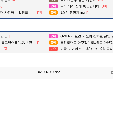
2]
우리 메이 절대 핫걸입니다.
[13]
연예
사용하는 밑캠을 알아보자
[49]
1호선 장판파.jpg
[16]
유머
딩 골
[1]
QWER의 보컬 시요밍 진짜로 큰일 
연예
있어요”…30년전 실종자였다
[4]
조감도대로 한것같기도..하고 아닌것
유머
.
[6]
미국 '마이너스 고용' 쇼크…9월 금리인상
이슈
2026-06-03 09:21