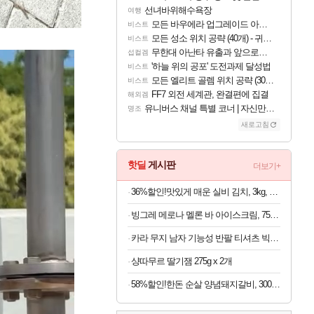
선녀바위해수욕장
여행
모든 바우에라 업그레이드 아이템 획득 위치 공략 (89개)
비스트
모든 성소 위치 공략 (40개) - 귀환한 영혼 도전과제
비스트
무한대 아난타 유출과 앞으로의 예상 (루머)
섭컬겜
'하늘 위의 공포' 도전과제 달성법
비스트
모든 엘리트 골렘 위치 공략 (30개) - 방랑 결투가
비스트
FF7 외전 세계관, 완결편에 집결
해외겜
유니버스 채널 특별 코너 | 자신만의 스타일
명조
새로고침
핫딜
게시판
더보기+
36%할인!맛있게 매운 실비 김치, 3kg, 1팩
빙그레 메로나 멜론 바 아이스크림, 75ml, 30개
카라 무지 남자 기능성 반팔 티셔츠 빅사이즈
샹따무르 딸기잼 275g x 2개
58%할인!한돈 순살 양념돼지갈비, 300g, 5개