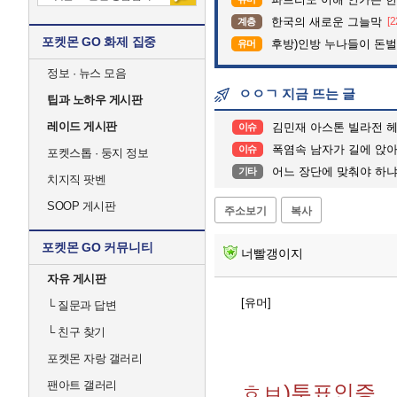
한국의 새로운 그늘막
[2
계층
포켓몬 GO 화제 집중
후방)인방 누나들이 돈벌때 
유머
정보 · 뉴스 모음
ㅇㅇㄱ 지금 뜨는 글
팁과 노하우 게시판
레이드 게시판
김민재 아스톤 빌라전 헤
이슈
폭염속 남자가 길에 앉아 울고
이슈
포켓스톱 · 둥지 정보
어느 장단에 맞춰야 하냐.
기타
치지직 팟벤
SOOP 게시판
주소보기
복사
포켓몬 GO 커뮤니티
너빨갱이지
자유 게시판
[유머]
└
질문과 답변
└
친구 찾기
포켓몬 자랑 갤러리
팬아트 갤러리
ㅎㅂ)투표인증