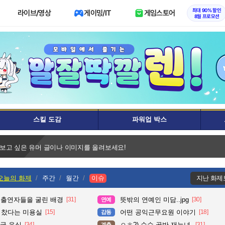
최대 90% 할인
라이브/영상
게이밍/IT
게임스토어
8월 프로모션
스킬 도감
파워업 박스
 보고 싶은 유머 글이나 이미지를 올려보세요!
오늘의 화제
주간
월간
이슈
지난 화제
 출연자들을 굴린 배경
[31]
뜻밖의 연예인 미담..jpg
[30]
연예
다 찼다는 미용실
[15]
어떤 공익근무요원 이야기
[18]
감동
국 음식
[34]
ㅇㅎ?) 순수 골반 재능녀.
[31]
계층