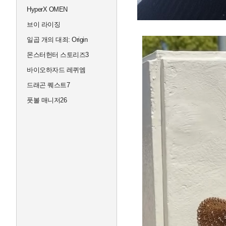
HyperX OMEN
브이 라이징
일곱 개의 대죄: Origin
몬스터헌터 스토리즈3
바이오하자드 레퀴엠
드래곤 퀘스트7
풋볼 매니저26