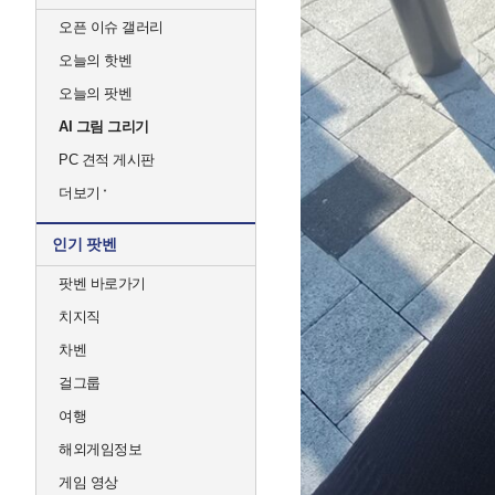
오픈 이슈 갤러리
오늘의 핫벤
오늘의 팟벤
AI 그림 그리기
PC 견적 게시판
더보기
인기 팟벤
팟벤 바로가기
치지직
차벤
걸그룹
여행
해외게임정보
게임 영상