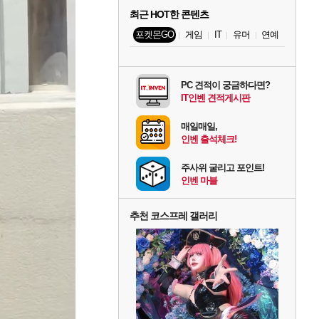
최근 HOT한 콘텐츠
포켓몬GO
게임
IT
유머
연예
PC 견적이 궁금하다면?
IT인벤 견적게시판
매일매일,
인벤 출석체크!
주사위 굴리고 포인트!
인벤 마블
추천 코스프레 갤러리