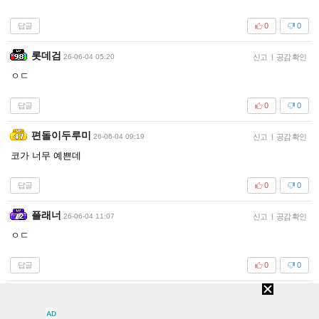
답글
0
0
롯데검
26-06-04 05:20
신고
|
공감 확인
ㅇㄷ
답글
0
0
편돌이두루미
26-06-04 09:19
신고
|
공감 확인
코가 너무 예쁜데
답글
0
0
플래너
26-06-04 11:07
신고
|
공감 확인
ㅇㄷ
답글
0
0
새로고침
AD