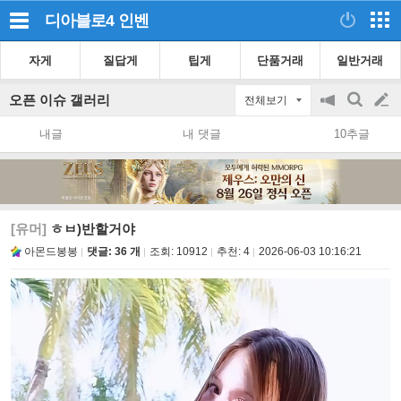
디아블로4
인벤
자게
질답게
팁게
단품거래
일반거래
오픈 이슈 갤러리
전체보기
공
검
글
지
색
내글
내 댓글
10추글
on/off
쓰
기
[유머]
ㅎㅂ)반할거야
아몬드봉봉
댓글: 36 개
조회:
10912
추천:
4
2026-06-03 10:16:21