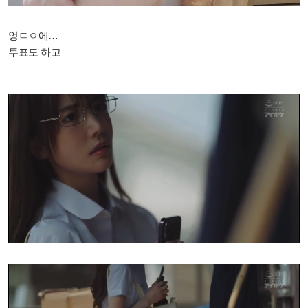
엉ㄷㅇ에…
투표도 하고