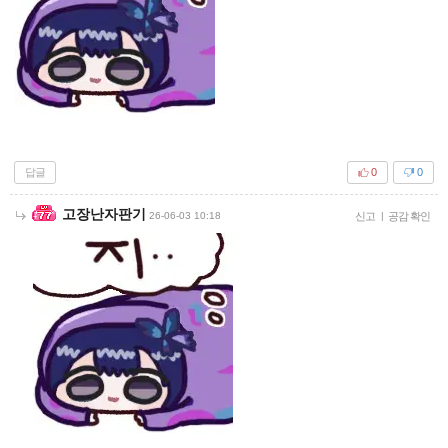
답글
0
0
고장난자판기
26-06-03 10:18
신고
|
공감 확인