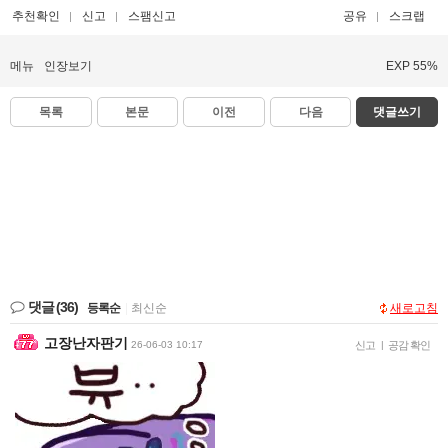
추천확인
신고
스팸신고
공유
스크랩
메뉴
인장보기
EXP 55%
목록
본문
이전
다음
댓글쓰기
댓글
(36)
등록순
|
최신순
새로고침
고장난자판기
26-06-03 10:17
신고
|
공감 확인