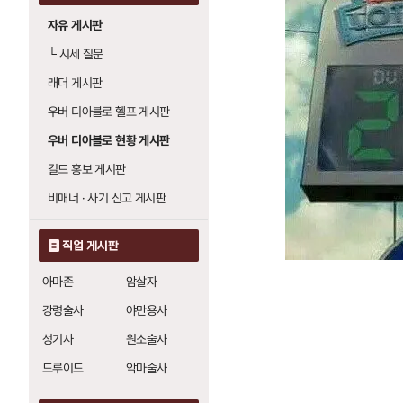
자유 게시판
└
시세 질문
래더 게시판
우버 디아블로 헬프 게시판
우버 디아블로 현황 게시판
길드 홍보 게시판
비매너 · 사기 신고 게시판
직업 게시판
아마존
암살자
강령술사
야만용사
성기사
원소술사
드루이드
악마술사