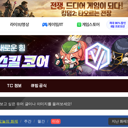
X
최대 90% 할인
라이브/영상
게이밍/IT
게임스토어
8월 프로모션
TC 정보
큐빙 공식
 보고 싶은 유머 글이나 이미지를 올려보세요!
오늘의 화제
주간
월간
이슈
지난 화제