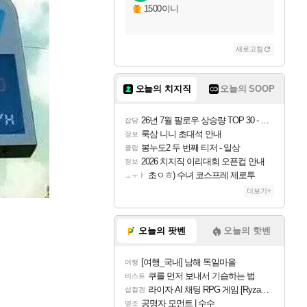
1500이니
새로고침
오늘의 치지직
오늘의 SOOP
26년 7월 팔로우 상승량 TOP 30 - 월간 치지직
잡담
룩삼 니니 초대석 안내
정보
봉누도2 두 번째 티저 - 일상
클립
2026 치지직 이리대회 오픈컵 안내
정보
초ㅇㅎ) 수녀 코스프레 제로투
ㅗㅜㅑ
더보기+
오늘의 팟벤
오늘의 핫벤
[여행_국내] 남해 독일마을
여행
쿠를 먼저 보내서 기습하는 법
비스트
라이자 AI 채팅 RPG 게임 [RyzaChat: AI] 공개
섭컬겜
공명자 모먼트 | 수수
명조