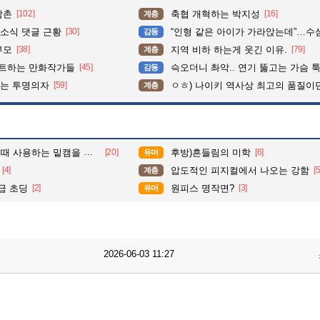
삼촌
[102]
축협 개혁하는 박지성
[16]
계층
소식 댓글 근황
[30]
“인형 같은 아이가 가라앉는데”…수심 3m 호수 뛰
감동
부모
[38]
지역 비하 하는게 웃긴 이유.
[79]
계층
펙트하는 만화작가들
[45]
슥오더니 촤악.. 연기 뚫고는 가슴 툭툭.. 지나가
감동
이는 투명의자
[59]
ㅇㅎ) 나이키 역사상 최고의 품질이
계층
사용하는 밑캠을 알아보자
[20]
후방)흔들림의 미학
[6]
유머
[4]
압도적인 피지컬에서 나오는 강함
[5
계층
급 초딩
[2]
원피스 명작면?
[3]
유머
2026-06-03 11:27