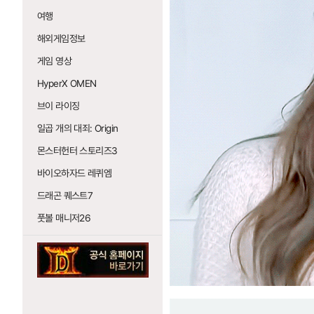
여행
해외게임정보
게임 영상
HyperX OMEN
브이 라이징
일곱 개의 대죄: Origin
몬스터헌터 스토리즈3
바이오하자드 레퀴엠
드래곤 퀘스트7
풋볼 매니저26