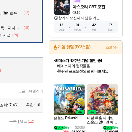
모집
아스오라 CBT 모집
08.19
어든 60대 의인
[12]
참가자 모집까지 남은 기간
12
01
42
25
던 아재의 정체
[15]
Days
Hours
Min
Sec
던 시절
[29]
게임 핫딜 (PC/스팀)
스토어+
베데스다 40주년 기념 할인 중!
베데스다의 명작들을
]
40주년 프로모션으로 만나보세요!
인벤게임즈 8월 특별 할인!
드래곤소드: 어웨이크닝 입점!
문명 7 특별 할인!
귀무자: 검의 길 예약 판매 중!
비스트 오브 리인카네이션 정식 출시!
커세어 코브 출시 기념 할인!
더 렐릭 퍼스트 가디언 정식 출시
마블 투혼 파이팅 소울즈 예약 판매 중!
캡콤 프렌차이즈 할인 진행 중!
캡콤 일부 상품 상시 할인
스타워즈 은하계 레이서
로블록스 기프트 카드 공식 입점
인기 퍼블리셔 모음!
스팀으로 만나는 드래곤소드!
조선&고려 DLC 출시 예정
10% 할인과
게임프릭 신작 IP
해적'섬'을 발전시키자!
설화x하드코어 액션!
마블 히어로 총 출동&화려한 격투!
몬헌, 바하 등 인기 IP를
몬헌 와일즈 & 드래곤즈 도그마2
인벤게임즈에서 10% 추가 적립
Robux를 가장 안전하고
최대 90% 할인가를 만나보세요!
네이버혜택과 함께 만나보세요!
50%할인&추가 적립까지!
이니&베니 혜택까지!
네이버 혜택가와 함께 예약하세요!
할인&네이버혜택으로 만나보세요!
네이버페이 혜택과 만나보세요!
네이버 포인트 혜택까지!
할인가에 만나보세요!
일부 에디션 상시 할인!
혜택으로 예약 판매 중
편안하게 충전하세요
오픈이슈갤러리
조회:
7,461
추천:
10
팰월드 Palworld
마블 투혼 파이팅
목록
|
댓글(
12
)
소울즈 얼티밋 에디
션 예약구매 MARV
5%
32,000
5%
EL Tokon Fighting S