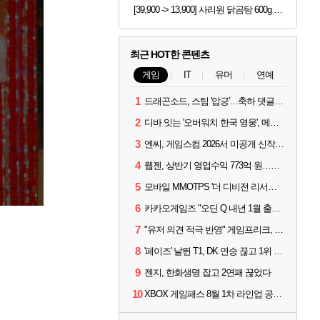
[39,900 -> 13,900] 사리원 닭곰탕 600g x 4팩
최근 HOT한 콘텐츠
게임
IT
유머
연예
1
드래곤소드, 스팀 '압긍'…축하 댓글 달고 게임 코드 받자!
2
디바 잇는 '오버워치 한국 영웅', 메카 파일럿 디몬 나온다
3
엔씨, 게임스컴 2026서 미공개 신작 최초 공개
4
웹젠, 상반기 영업수익 773억 원…순이익 89% 증가
5
모바일 MMOTPS '더 디비전 리서전스', 6일 스팀에도 출시
6
카카오게임즈 "오딘 Q 내년 1월 출시, 연기는 없다"
7
"유저 의견 적극 반영" 게임프리크, 비스트 오브 리인카네이션 개선 나선다
8
'페이즈' 날뛴 T1, DK 연승 끊고 1위 지켜
9
젠지, 한화생명 잡고 2연패 끊었다
10
XBOX 게임패스 8월 1차 라인업 공개... '비스트 오브 리인카네이션' 즉시 합류