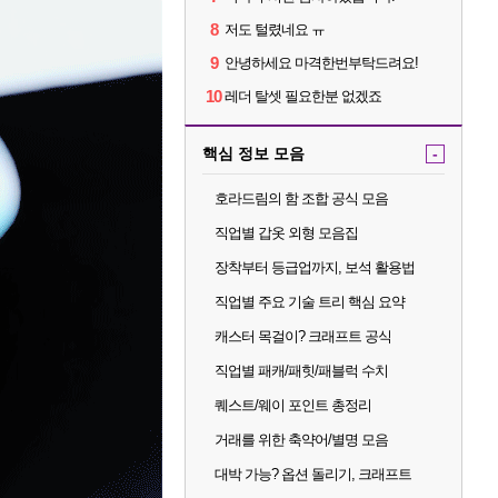
8
저도 털렸네요 ㅠ
9
안녕하세요 마격한번부탁드려요!
10
레더 탈셋 필요한분 없겠죠
핵심 정보 모음
-
호라드림의 함 조합 공식 모음
직업별 갑옷 외형 모음집
장착부터 등급업까지, 보석 활용법
직업별 주요 기술 트리 핵심 요약
캐스터 목걸이? 크래프트 공식
직업별 패캐/패힛/패블럭 수치
퀘스트/웨이 포인트 총정리
거래를 위한 축약어/별명 모음
대박 가능? 옵션 돌리기, 크래프트