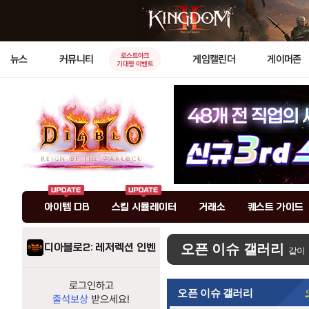
로스트아크
뉴스
커뮤니티
게임캘린더
게이머존
기대평 이벤트
아이템 DB
스킬 시뮬레이터
거래소
퀘스트 가이드
디아블로2: 레저렉션 인벤
오픈 이슈 갤러리
같이
로그인하고
오픈 이슈 갤러리
출석보상
받으세요!