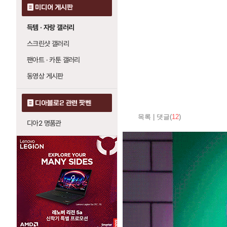
미디어 게시판
득템 · 자랑 갤러리
스크린샷 갤러리
팬아트 · 카툰 갤러리
동영상 게시판
디아블로2 관련 팟벤
목록
|
댓글(
12
)
디아2 명품관