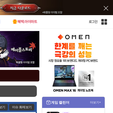
혜택.아이마트
로그인
인
벤
전
체
사
이
트
맵
게임 캘린더
더보기+
보기
이슈 화제보기