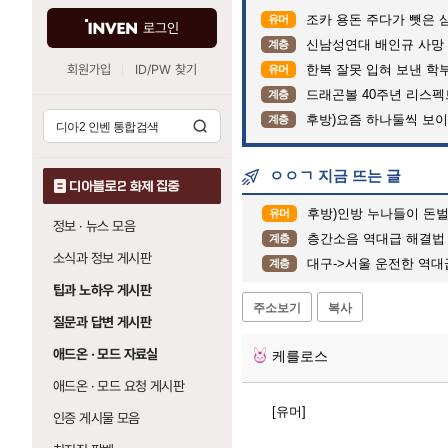
조카 용돈 주다가 뺏은 
유머
로그인
신남성연대 배인규 사망 
계층
회원가입
ID/PW 찾기
한복 잘못 입혀 보낸 학
유머
드래곤볼 40주년 리스
계층
후방)요즘 하나둘씩 보
계층
ㅇㅇㄱ 지금 뜨는 글
디아블로2 화제 집중
후방)인방 누나들이 돈벌때 
유머
정보 · 뉴스 모음
층간소음 역대급 해결법
계층
소식과 정보 게시판
대구->서울 운전한 역대
계층
팁과 노하우 게시판
주소보기
복사
질문과 답변 게시판
애드온 · 모드 자료실
케를로스
애드온 · 모드 요청 게시판
[유머]
인증 게시물 모음