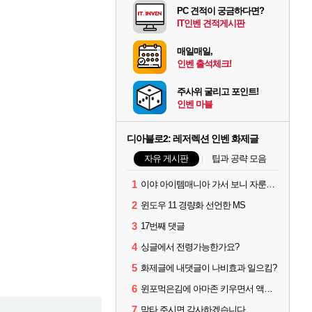
PC 견적이 궁금하다면?
IT인벤 견적게시판
매일매일,
인벤 출석체크!
주사위 굴리고 포인트!
인벤 마블
디아블로2: 레저렉션 인벤 화제글
자유 게시판
팁과 공략 모음
1
이야 아이템매니아 가서 보니 자룬이 뭐 3~4000원 하네요?
2
윈도우 11 경량화 선언한 MS
3
17번째 댓글
4
싱글에서 전령가능한가요?
5
화제글에 내댓글이 나비효과 일으킴?
6
윈포먹은김에 아마존 키우면서 액트미는데 자룬이?
7
막타 주시면 감사하겠습니다.