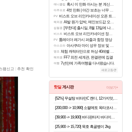
혹시 이 만화 아시는 분 계신가요
애니클립
4컷 만화 | 야간 보초는 너무 힘들어
아주프로
비스트 오브 리인카네이션 오픈 트레일러
PV
AI발 원가 압박, 메인보드값 오르나
해외겜
[무한대] 출시일, 8월 13일에 나오나
섭컬겜
비스트 오브 리인카네이션 정보/공략글 모음
비스트
툼레이더 레가시 퍼즐과 함정 영상
PV
아사쿠라 마이 성우 정보 및 주요 필모
아스오라
체험 캐릭터만으로 허상 40레벨 하이와티아 5분 컷!｜에이메스·린네·모니에 명함
명조
FF7 외전 세계관, 완결편에 집결
해외겜
7년만에 가족여행을 다녀왔습니다.
여행
스팸신고
추천 확인
새로고침
핫딜
게시판
더보기+
[52%] 무설탕 비타민C 캔디, 12가지맛, 1kg, 1개
[200,000 -> 10,990] 소팔메토 옥타코사놀 포맨 x 2박스
[39,900 -> 19,900] 바디판타지 바디미스트 4개
[25,900 -> 15,720] 묵호 흑골뱅이 2kg