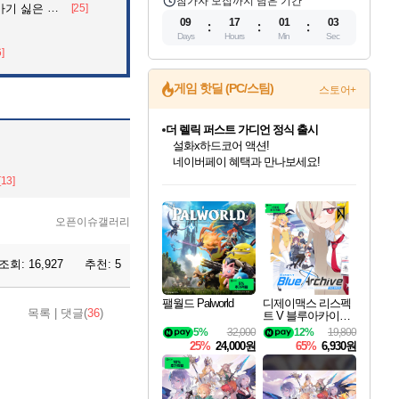
참가자 모집까지 남은 기간
 싫은 이유
[25]
09
17
00
59
Days
Hours
Min
Sec
6]
게임 핫딜 (PC/스팀)
스토어+
베데스다 40주년 기념 할인 중!
베데스다의 명작들을
40주년 프로모션으로 만나보세요!
인벤게임즈 8월 특별 할인!
드래곤소드: 어웨이크닝 입점!
문명 7 특별 할인!
마블 투혼 파이팅 소울즈 정식출시!
귀무자: 검의 길 예약 판매 중!
비스트 오브 리인카네이션 정식 출시!
커세어 코브 출시 기념 할인!
더 렐릭 퍼스트 가디언 정식 출시
캡콤 프렌차이즈 할인 진행 중!
캡콤 일부 상품 상시 할인
스타워즈 은하계 레이서
로블록스 기프트 카드 공식 입점
[13]
인기 퍼블리셔 모음!
스팀으로 만나는 드래곤소드!
조선&고려 DLC 출시 예정
마블 히어로 총 출동&화려한 격투!
10% 할인과
게임프릭 신작 IP
해적'섬'을 발전시키자!
설화x하드코어 액션!
몬헌, 바하 등 인기 IP를
몬헌 와일즈 & 드래곤즈 도그마2
인벤게임즈에서 10% 추가 적립
Robux를 가장 안전하고
최대 90% 할인가를 만나보세요!
네이버혜택과 함께 만나보세요!
50%할인&추가 적립까지!
네이버 포인트 혜택까지!
이니&베니 혜택까지!
네이버 혜택가와 함께 예약하세요!
할인&네이버혜택으로 만나보세요!
네이버페이 혜택과 만나보세요!
할인가에 만나보세요!
일부 에디션 상시 할인!
혜택으로 예약 판매 중
편안하게 충전하세요
오픈이슈갤러리
조회:
16,927
추천:
5
팰월드 Palworld
디제이맥스 리스펙
목록
|
댓글(
36
)
트 V 블루아카이브
팩 DJMAX RESPE
5%
32,000
12%
19,800
CT V Blue Archive P
25%
24,000원
65%
6,930원
ack DLC