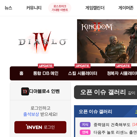
로스트아크
뉴스
커뮤니티
게임캘린더
게이머존
기대평 이벤트
홈
통합 DB 메인
스킬 시뮬레이터
정복자 시뮬레이
디아블로4 인벤
오픈 이슈 갤러리
같이
로그인하고
오픈 이슈 갤러리
출석보상
받으세요!
중력댐의 건축해부도
[14
지식
로그인
다음주 놀토 리센느 출연.
연예