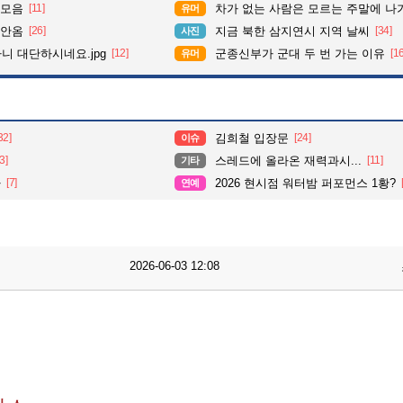
 모음
[11]
차가 없는 사람은 모르는 주말에 나가기
유머
 안옴
[26]
지금 북한 삼지연시 지역 날씨
[34]
사진
다니 대단하시네요.jpg
[12]
군종신부가 군대 두 번 가는 이유
[1
유머
32]
김희철 입장문
[24]
이슈
3]
스레드에 올라온 재력과시...
[11]
기타
라
[7]
2026 현시점 워터밤 퍼포먼스 1황?
연예
2026-06-03 12:08