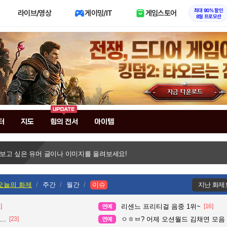
최대 90% 할인
라이브/영상
게이밍/IT
게임스토어
8월 프로모션
터
지도
힘의 전서
아이템
 보고 싶은 유머 글이나 이미지를 올려보세요!
오늘의 화제
주간
월간
이슈
지난 화제
]
리센느 프리티걸 음중 1위~
[16]
연예
..
[23]
ㅇㅎㅂ? 어제 오션월드 김채연 모음
연예