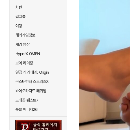
차벤
걸그룹
여행
해외게임정보
게임 영상
HyperX OMEN
브이 라이징
일곱 개의 대죄: Origin
몬스터헌터 스토리즈3
바이오하자드 레퀴엠
드래곤 퀘스트7
풋볼 매니저26