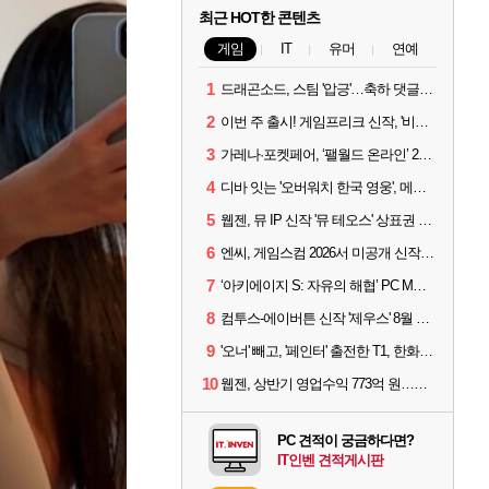
최근 HOT한 콘텐츠
게임
IT
유머
연예
1
드래곤소드, 스팀 '압긍'…축하 댓글 달고 게임 코드 받자!
2
이번 주 출시! 게임프리크 신작, '비스트 오브 리인카네이션'
3
가레나·포켓페어, ‘팰월드 온라인’ 2026년 출시 예고
4
디바 잇는 '오버워치 한국 영웅', 메카 파일럿 디몬 나온다
5
웹젠, 뮤 IP 신작 '뮤 테오스' 상표권 출원
6
엔씨, 게임스컴 2026서 미공개 신작 최초 공개
7
‘아키에이지 S: 자유의 해협’ PC MMORPG로 개발한다
8
컴투스-에이버튼 신작 '제우스' 8월 26일 출시…"모두를 위한 경쟁"
9
'오너' 빼고, '페인터' 출전한 T1, 한화생명에 패배
10
웹젠, 상반기 영업수익 773억 원…순이익 89% 증가
PC 견적이 궁금하다면?
IT인벤 견적게시판