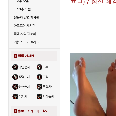
ㅎㅂ)위험한 레
└
3추 모음
└
10추 모음
질문과 답변 게시판
하드코어 게시판
득템 자랑 갤러리
외형 꾸미기 갤러리
직업 게시판
야만용사
드루이드
강령술사
도적
원소술사
혼령사
성기사
악마술사
홍보 · 거래 · 파티찾기