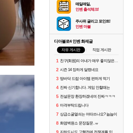
매일매일,
인벤 출석체크!
주사위 굴리고 포인트!
인벤 마블
디아블로4 인벤 화제글
자유 게시판
직업 게시판
1
친구(회원)의 아내가 매우 좋지않은 상황입니다. 국민청원동의를 부탁드립니다.(췌장암 신약)
2
시즌 14 징하게 달렸네요
3
땅바닥 드랍 아이템 편하게 먹기
4
진짜 신기합니다. 게임 안할때는
5
전설문장 환장하겠네여 진짜ㅋㅋㅋ
6
마격부탁드립니다
7
상급소굴열쇠는 어따쓰나요? 늅늅이
8
화염벽원소 문장질문..ㅠ
9
지하도시도 고행전에 전쟁계획 입장 안되는데