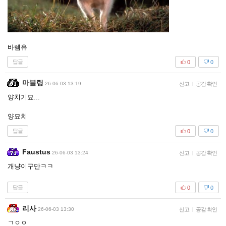
바렘유
답글
0
0
마블링
26-06-03 13:19
신고
|
공감 확인
양치기묘...
양묘치
답글
0
0
Faustus
26-06-03 13:24
신고
|
공감 확인
개냥이구만ㅋㅋ
답글
0
0
리사
26-06-03 13:30
신고
|
공감 확인
ㄱㅇㅇ