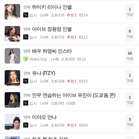
하이키 리이나 인별
연예
1
댓글
입사
Lv.94
조회 616
추천 2
03:14
아이브 장원영 인별
연예
0
댓글
입사
Lv.94
조회 531
추천 1
03:12
배우 하영씨 인스타
연예
14
댓글
딱봐도악당
Lv.49
조회 833
03:12
유나 (ITZY)
연예
1
댓글
입사
Lv.94
조회 508
추천 1
03:10
안무 연습하는 아이브 유진이 (도쿄돔 콘)
연예
1
댓글
입사
Lv.94
조회 581
03:06
미야오 안나
연예
3
댓글
입사
Lv.94
조회 616
추천 2
03:04