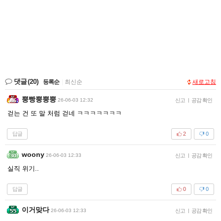
댓글
(20)
등록순
|
최신순
새로고침
뿡빵뿡뿡뿡
26-06-03 12:32
신고
|
공감 확인
걷는 건 또 말 처럼 걷네 ㅋㅋㅋㅋㅋㅋㅋ
답글
2
0
woony
26-06-03 12:33
신고
|
공감 확인
실직 위기..
답글
0
0
이거맞다
26-06-03 12:33
신고
|
공감 확인