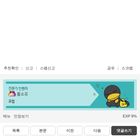
추천확인
신고
스팸신고
공유
스크랩
전문가 인벤러
풀소유
쪼렙
메뉴
인장보기
EXP 9%
목록
본문
이전
다음
댓글쓰기