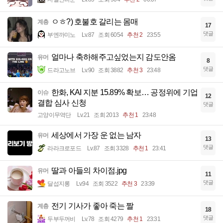
ㅇㅎ?) 호불호 갈리는 몸매
계층
17
댓글
부엔까미노
Lv.87
조회 6054
추천 2
23:55
얼마나 축하해주고싶었는지 감도안옴
유머
8
댓글
드라고노브
Lv.90
조회 3882
추천 3
23:48
한화, KAI 지분 15.89% 확보… 공정위에 기업
이슈
12
결합 심사 신청
댓글
고양이무역단
Lv.21
조회 2013
추천 1
23:48
세상에서 가장 운 없는 남자
유머
13
댓글
라라크로포드
Lv.87
조회 3328
추천 1
23:41
딸과 아들의 차이점.jpg
유머
11
댓글
달섭지롱
Lv.94
조회 3522
추천 3
23:39
전기 기사가 좋아 죽는 짤
계층
18
댓글
두부두꺼비
Lv.78
조회 4279
추천 1
23:31