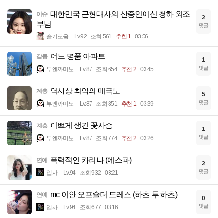
대한민국 근현대사의 산증인이신 청하 외조
이슈
2
부님
댓글
슬기로움
Lv.92
조회 561
추천 1
03:56
어느 명품 아파트
감동
1
댓글
부엔까미노
Lv.87
조회 654
추천 2
03:45
역사상 최악의 매국노
계층
5
댓글
부엔까미노
Lv.87
조회 851
추천 1
03:39
이쁘게 생긴 꽃사슴
계층
1
댓글
부엔까미노
Lv.87
조회 774
추천 2
03:26
폭력적인 카리나 (에스파)
연예
2
댓글
입사
Lv.94
조회 932
03:21
mc 이안 오프숄더 드레스 (하츠 투 하츠)
연예
0
댓글
입사
Lv.94
조회 677
03:16