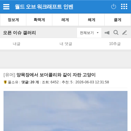
월드 오브 워크래프트
인벤
정보게
확팩게
레게
쐐게
클게
오픈 이슈 갤러리
전체보기
공
검
글
지
색
내글
내 댓글
10추글
on/off
쓰
기
[유머]
양목장에서 보더콜리와 같이 자란 고양이
풀소유
댓글: 20 개
조회:
6452
추천:
5
2026-06-03 12:31:58