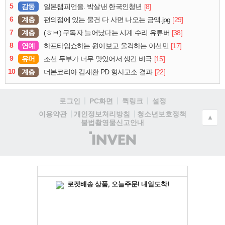
5
감동
[8]
일본챔피언을. 박살낸 한국인청년
6
계층
[29]
편의점에 있는 물건 다 사면 나오는 금액.jpg
7
계층
[38]
(ㅎㅂ) 구독자 늘어났다는 시계 수리 유튜버
8
연예
[17]
하프타임쇼하는 원이보고 울컥하는 이선민
9
유머
[15]
조선 두부가 너무 맛있어서 생긴 비극
10
계층
[22]
더본코리아 김재환 PD 형사고소 결과
로그인
PC화면
퀵링크
설정
청소년보호정책
이용약관
개인정보처리방침
▲
불법촬영물신고안내
(주)
인
벤