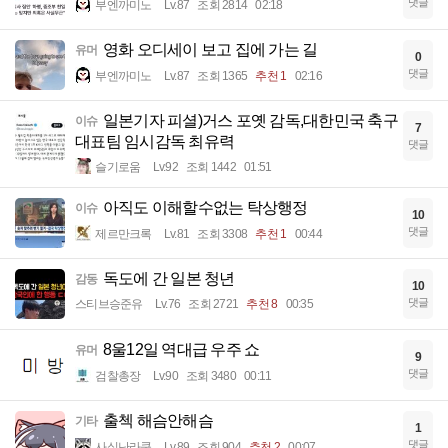
댓글
부엔까미노
Lv.87
조회 2814
02:18
영화 오디세이 보고 집에 가는 길
유머
0
댓글
부엔까미노
Lv.87
조회 1365
추천 1
02:16
일본기자 피셜)거스 포옛 감독,대한민국 축구
이슈
7
대표팀 임시감독 최유력
댓글
슬기로움
Lv.92
조회 1442
01:51
아직도 이해할수없는 탁상행정
이슈
10
댓글
제르만크록
Lv.81
조회 3308
추천 1
00:44
독도에 간 일본 청년
감동
10
댓글
스티브승준유
Lv.76
조회 2721
추천 8
00:35
8울12일 역대급 우주 쇼
유머
9
댓글
검찰총장
Lv.90
조회 3480
00:11
출첵 해슴안해슴
기타
1
댓글
사실난라쿤
Lv.89
조회 904
추천 2
00:07