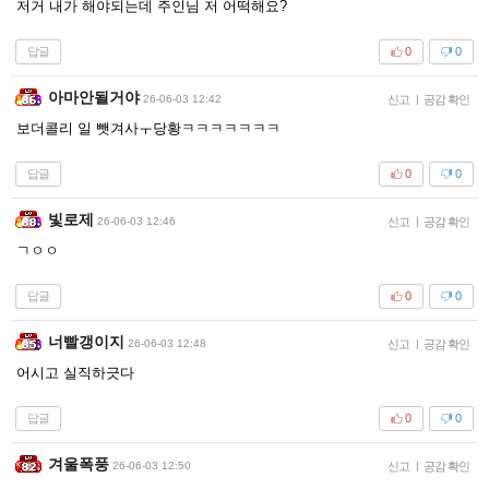
저거 내가 해야되는데 주인님 저 어떡해요?
답글
0
0
아마안될거야
26-06-03 12:42
신고
|
공감 확인
보더콜리 일 뺏겨사ㅜ당황ㅋㅋㅋㅋㅋㅋㅋ
답글
0
0
빛로제
26-06-03 12:46
신고
|
공감 확인
ㄱㅇㅇ
답글
0
0
너빨갱이지
26-06-03 12:48
신고
|
공감 확인
어시고 실직하긋다
답글
0
0
겨울폭풍
26-06-03 12:50
신고
|
공감 확인