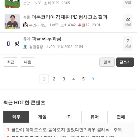
댓글
성암
Lv.88
조회 2029
23:05
더본코리아 김재환 PD 형사고소 결과
계층
22
댓글
부엔까미노
Lv.87
조회 4942
추천 12
23:01
과금 vs 무과금
유머
7
댓글
검찰총장
Lv.90
조회 3902
22:54
최근
다음
검색
글쓰기
1
2
3
4
5
최근 HOT한 콘텐츠
와우
게임
IT
유머
연예
1
굴단이 아제로스로 돌아오지 않았다면? 와우 클래식+ 주목