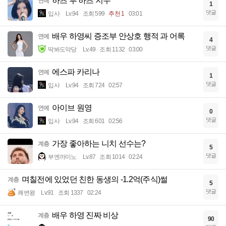
하츠 투 하츠 지우
연예
1
댓글
입사
Lv.94
조회 599
추천 1
03:01
배우 하영씨 증조부 안상호 행적 과 어록
연예
4
댓글
딱봐도악당
Lv.49
조회 1132
03:00
에스파 카리나
연예
1
댓글
입사
Lv.94
조회 724
02:57
아이브 원영
연예
0
댓글
입사
Lv.94
조회 601
02:56
가장 좋아하는 니치 선수는?
계층
5
댓글
부엔까미노
Lv.87
조회 1014
02:24
며칠전에 있었던 친한 동생의 -1.2억(주식)썰
계층
5
댓글
쾌변왕
Lv.91
조회 1337
02:24
배우 하영 진짜 비상
계층
90