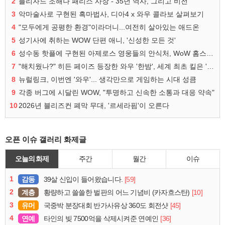
2
블리자드 조해나 패리스 사장 - 35년 역사, 그리고 비전
3
악마술사로 구현된 흑마법사, 디아4 x 와우 콜라보 살펴보기
4
"모두에게 공평한 환경"이라더니...여전히 살아있는 애드온
5
성기사에 취하는 WOW 단편 애니, '신성한 모든 것'
6
성수동 핫플에 구현된 아제로스 영웅들의 안식처, WoW 홈스윗홈
7
"해치웠나?" 히든 페이즈 등장한 와우 '한밤', 세계 최초 킬은 '팀 리퀴드'
8
뉴럴링크, 이번엔 '와우'... 생각만으로 게임하는 시대 성큼
9
각종 버그에 시달린 WOW, "투명하고 신속한 소통과 대응 약속"
10
2026년 블리즈컨 폐막 무대, '르세라핌'이 오른다
오픈 이슈 갤러리 화제글
오늘의 화제
주간
월간
이슈
1
감동
[59]
39살 신입이 들어왔습니다.
2
계층
[10]
황량하고 쓸쓸한 벌판의 어느 기념비 (카자흐스탄)
3
유머
[45]
국중박 분장대회 반가사유상 360도 회전샷
4
연예
[36]
타인의 빚 7500억을 삭제시켜준 연예인