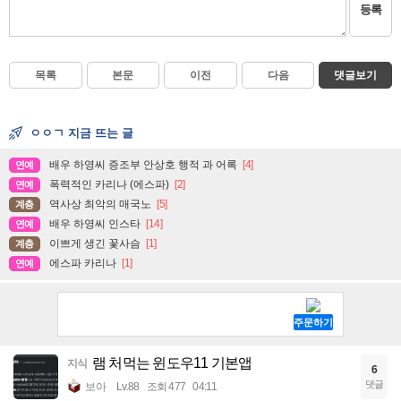
등록
목록
본문
이전
다음
댓글보기
ㅇㅇㄱ 지금 뜨는 글
배우 하영씨 증조부 안상호 행적 과 어록
[4]
연예
폭력적인 카리나 (에스파)
[2]
연예
역사상 최악의 매국노
[5]
계층
배우 하영씨 인스타
[14]
연예
이쁘게 생긴 꽃사슴
[1]
계층
에스파 카리나
[1]
연예
램 처먹는 윈도우11 기본앱
지식
6
댓글
보아
Lv.88
조회 477
04:11