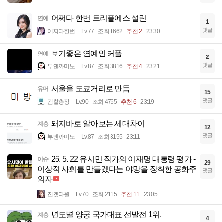
어쩌다 한번 트리플에스 설린
연예
1
댓글
어쩌다한번
Lv.77
조회 1662
추천 2
23:30
보기좋은 연예인 커플
연예
2
댓글
부엔까미노
Lv.87
조회 3816
추천 4
23:21
서울을 도쿄거리로 만듬
유머
15
댓글
검찰총장
Lv.90
조회 4765
추천 6
23:19
돼지바로 알아보는 세대차이
계층
12
댓글
부엔까미노
Lv.87
조회 3155
23:11
26. 5. 22 유시민 작가의 이재명 대통령 평가 -
이슈
29
이상적 사회를 만들겠다는 야망을 장착한 공화주
댓글
의자
진겟타원
Lv.70
조회 2115
추천 11
23:05
년도별 양궁 국가대표 선발전 1위.
계층
4