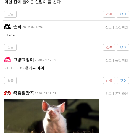
며칠 전에 들어온 신입이 좀 친다
답글
0
0
존윅
26-06-03 12:52
신고
|
공감 확인
ㄱㅇㅇ
답글
0
0
고양고앵이
26-06-03 12:52
신고
|
공감 확인
ㅋㅋㅋㅋ아 졸라귀여워
답글
0
0
즉흥환장곡
26-06-03 13:03
신고
|
공감 확인