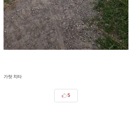
가랏 치타
5