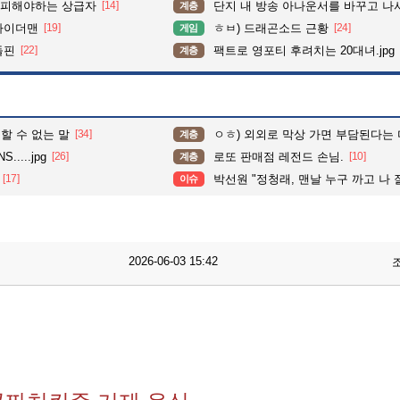
 피해야하는 상급자
[14]
단지 내 방송 아나운서를 바꾸고 나서 집중도가 확 올라갔다는 한 
계층
파이더맨
[19]
ㅎㅂ) 드래곤소드 근황
[24]
게임
돌핀
[22]
팩트로 영포티 후려치는 20대녀.jpg
계층
할 수 없는 말
[34]
ㅇㅎ) 외외로 막상 가면 부담된다는 
계층
....jpg
[26]
로또 판매점 레전드 손님.
[10]
계층
[17]
박선원 "정청래, 맨날 누구 까고 나 잘했다는 말만...알았어, 잘했어, 그러니
이슈
2026-06-03 15:42