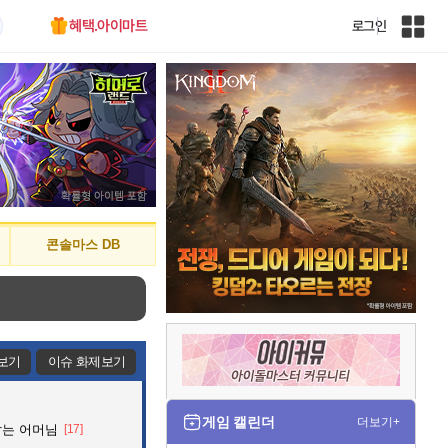
혜택.아이마트
로그인
인
벤
전
체
사
이
트
맵
콘솔마스 DB
보기
이슈 화제보기
게임 캘린더
더보기+
잡는 어머님
[17]