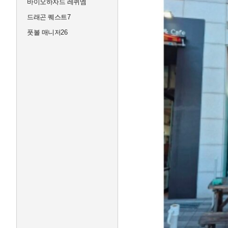
바이오하자드 레퀴엠
드래곤 퀘스트7
풋볼 매니저26