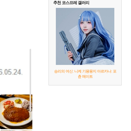
추천 코스프레 갤러리
승리의 여신: 니케 기묭묭지 아르카나: 포
츈 메이트