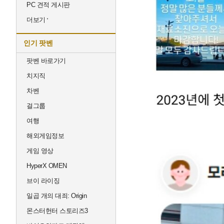
PC 견적 게시판
더보기
인기 팟벤
팟벤 바로가기
치지직
차벤
걸그룹
여행
해외게임정보
게임 영상
HyperX OMEN
브이 라이징
일곱 개의 대죄: Origin
몬스터헌터 스토리즈3