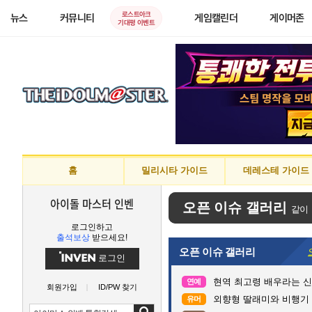
로스트아크
뉴스
커뮤니티
게임캘린더
게이머존
기대평 이벤트
홈
밀리시타 가이드
데레스테 가이드
아이돌 마스터 인벤
오픈 이슈 갤러리
같이
로그인하고
출석보상
받으세요!
오픈 이슈 갤러리
로그인
현역 최고령 배우라는 신구
연예
회원가입
ID/PW 찾기
외향형 딸래미와 비행기 
유머