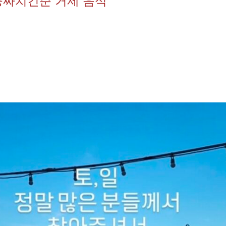
공짜치킨준 거제 음식