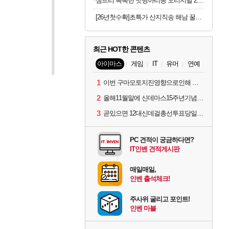
샘트리 촉촉한 맛병아리콩 오리지널 20개
[26년첫수확]초특가 산지직송 해남 꿀고구마 3kg
최근 HOT한 콘텐츠
아이마스
게임
IT
유머
연예
1
이번 구마모토지진영향으로인해 아이돌 커뮤니케이션 매일 게시물이 중단된다고하네요ㅠ
2
올해11월말에 신데마스15주년기념 라이브를 하네요
3
곧있으면 12대신데걸총선투표당일이네요.
PC 견적이 궁금하다면?
IT인벤 견적게시판
매일매일,
인벤 출석체크!
주사위 굴리고 포인트!
인벤 마블