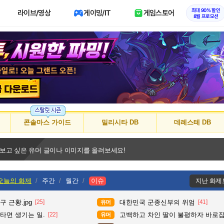
최대 90% 할인
라이브/영상
게이밍/IT
게임스토어
8월 프로모션
콘솔마스 가이드
밀리시타 DB
데레스테 DB
 보고 싶은 유머 글이나 이미지를 올려보세요!
오늘의 화제
주간
월간
이슈
지난 화제
 근황.jpg
[25]
대한민국 군종신부의 위엄
[41]
유머
타면 생기는 일.
[22]
고백하고 차인 딸이 불평하자 바로
유머