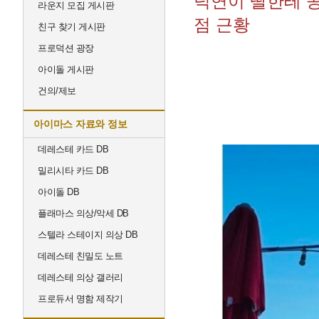
덕연이 딸한테 
라운지 모집 게시판
점 근황
친구 찾기 게시판
프로덕션 광장
아이돌 게시판
건의/제보
아이마스 자료와 정보
데레스테 카드 DB
밀리시타 카드 DB
아이돌 DB
플래마스 의상/악세 DB
스텔라 스테이지 의상 DB
데레스테 친밀도 노트
데레스테 의상 갤러리
프로듀서 명함 제작기