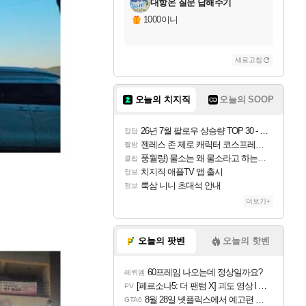
대항온 질문 답해주기
1000이니
새로고침
오늘의 치지직
오늘의 SOOP
26년 7월 팔로우 상승량 TOP 30 - 월간 치지직
잡담
젠레스 존 제로 캐릭터 코스프레한 꽁주
짤방
풍월량) 물소는 왜 물소라고 하는거야? 아! 그만 ㅋㅋ
클립
치지직 애플TV 앱 출시
정보
룩삼 니니 초대석 안내
정보
더보기+
오늘의 팟벤
오늘의 핫벤
60프레임 나오는데 정상일까요?
레퀴엠
[페르소나5: 더 팬텀 X] 괴도 영상 l 타카마키 안·댄싱 스타
PV
8월 28일 넷플릭스에서 예고편 공개 예정
GTA6