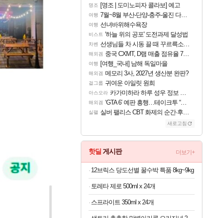
[명조 | 도미노피자 콜라보] 예고
명조
7월~8월 부산-단양-충주-울진 다녀왔어요~
여행
선녀바위해수욕장
여행
'하늘 위의 공포' 도전과제 달성법
비스트
선생님들 차 시동 끌 때 꾸르륵소리나는데
차벤
중국 CXMT, D램 매출 점유율 7%…글로벌 4위로 부상
해외겜
[여행_국내] 남해 독일마을
여행
메모리 3사, 2027년 생산분 완판?
해외겜
귀여운 아일릿 원희
걸그룹
카가미하라 하루 성우 정보 및 주요 필모
아스오라
‘GTA 6’ 예판 흥행…테이크투 “내부 예상 크게 넘어”
해외겜
실버 팰리스 CBT 화제의 순간·후기 모음
실팰
새로고침
핫딜
게시판
더보기+
12브릭스 당도선별 꿀수박 특품 8kg~9kg
토레타 제로 500ml x 24개
스프라이트 350ml x 24개