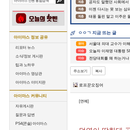
공자도 말했던 사회에서
계층
이젠 다시는 못 보는 삼
계층
태풍 돌핀 말고 이주은 
계층
ㅇㅇㄱ 지금 뜨는 글
아이마스 정보 공유
서울대 의대 교수가 이해
유머
리포터 뉴스
오늘자 이재명 대통령 SNS.
이슈
소식/정보 게시판
전당대회를 왜 하는거냐
이슈
팁과 노하우
주소보기
복사
아이마스 영상관
아이마스 이미지판
로프꾼오징어
아이마스 커뮤니티
[연예]
자유게시판
질문과 답변
PS4(콘솔) 아이마스