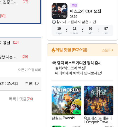
아파트의 안내방송
[17]
모집
아스오라 CBT 모집
[89]
08.19
참가자 모집까지 남은 기간
10
12
56
55
Days
Hours
Min
Sec
미용실.
[16]
게임 핫딜 (PC/스팀)
스토어+
까 이제 그만, 끝"
[29]
더 렐릭 퍼스트 가디언 정식 출시
설화x하드코어 액션!
오픈이슈갤러리
네이버페이 혜택과 만나보세요!
인벤게임즈 8월 특별 할인!
드래곤소드: 어웨이크닝 입점!
문명 7 특별 할인!
마블 투혼 파이팅 소울즈 정식출시!
귀무자: 검의 길 예약 판매 중!
비스트 오브 리인카네이션 정식 출시!
커세어 코브 출시 기념 할인!
베데스다 40주년 기념 할인 중!
캡콤 프렌차이즈 할인 진행 중!
캡콤 일부 상품 상시 할인
스타워즈 은하계 레이서
로블록스 기프트 카드 공식 입점
조회:
15,411
추천:
13
인기 퍼블리셔 모음!
스팀으로 만나는 드래곤소드!
조선&고려 DLC 출시 예정
마블 히어로 총 출동&화려한 격투!
10% 할인과
게임프릭 신작 IP
해적'섬'을 발전시키자!
베데스다의 명작들을
몬헌, 바하 등 인기 IP를
몬헌 와일즈 & 드래곤즈 도그마2
인벤게임즈에서 10% 추가 적립
Robux를 가장 안전하고
최대 90% 할인가를 만나보세요!
네이버혜택과 함께 만나보세요!
50%할인&추가 적립까지!
네이버 포인트 혜택까지!
이니&베니 혜택까지!
네이버 혜택가와 함께 예약하세요!
할인&네이버혜택으로 만나보세요!
40주년 프로모션으로 만나보세요!
할인가에 만나보세요!
일부 에디션 상시 할인!
혜택으로 예약 판매 중
편안하게 충전하세요
목록
|
댓글(
24
)
팰월드 Palworld
옥토패스 트래블러
II Octopath Traveler I
I