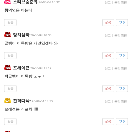
스티브승준유
26-06-04 10:32
신고
|
공감 확인
황덕연은 아는데
답글
0
0
망치삼타
26-06-04 10:33
신고
|
공감 확인
골뱅이 어묵탕은 개맛있겟다 와
답글
0
0
포세이큰
26-06-04 11:17
신고
|
공감 확인
백골뱅이 어묵탕 ㅗㅜㅑ
답글
0
0
잡학다식t
26-06-04 14:25
신고
|
공감 확인
모래성분 식포차!!!!!
답글
0
0