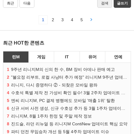
최근
다음
검색
글쓰기
1
2
3
4
5
최근 HOT한 콘텐츠
린M
게임
IT
유머
연예
1
9주년 리니지M의 신의 한 수, BM 장비 아데나 판매 예고
2
"불요정 리부트, 로컬 사냥터 추가 예정" 리니지M 9주년 업데이트 예고
3
리니지, 다시 증명하다 ② - 되찾은 모바일 왕좌
4
수호석 특별 제작 전 가성비 확인 필수! 3월 2주차 업데이트 이슈
5
엔씨 리니지M, PC 결제 병행에도 모바일 '매출 1위' 탈환
6
신규 서버 사전 생성, 신규 수호성 추가 등 3월 1주차 업데이트 이슈
7
리니지M, 8월 1주차 한정 및 주말 제작 정보
8
진드슬, 라던 리뉴얼 등 리니지M ContiNew 업데이트 핵심 요약
9
파티 던전 무임승차 개선 등 5월 4주차 업데이트 이슈