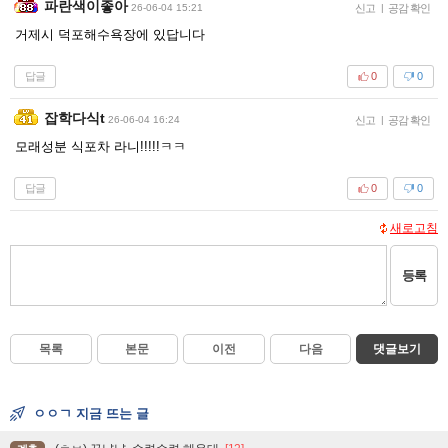
파란색이좋아
26-06-04 15:21
신고
|
공감 확인
거제시 덕포해수욕장에 있답니다
답글
0
0
잡학다식t
26-06-04 16:24
신고
|
공감 확인
모래성분 식포차 라니!!!!!ㅋㅋ
답글
0
0
새로고침
등록
목록
본문
이전
다음
댓글보기
ㅇㅇㄱ 지금 뜨는 글