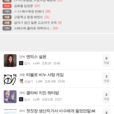
(ㅎㅂ) 뀨냥냥, 수련수련 해운대
[12]
계층
김희철 입장문
[23]
이슈
ㅇㅎ) 해수욕장 민폐녀
[28]
기타
고등학교 동창 레전드
[11]
계층
갑자기 생긴 일본 고교야구 규칙
[5]
계층
스레드에 올라온 재력과시...
[10]
기타
엔믹스 설윤
연예
0
댓글
입사
Lv.94
조회 28
15:40
타블로 비누 사탕 게임
계층
3
댓글
강슬기
Lv.94
조회 168
15:38
클라씨 지민 워터밤
연예
2
댓글
입사
Lv.94
조회 226
15:37
첫짓장 생산직가서 사수에게 들었던말.txt
유머
4