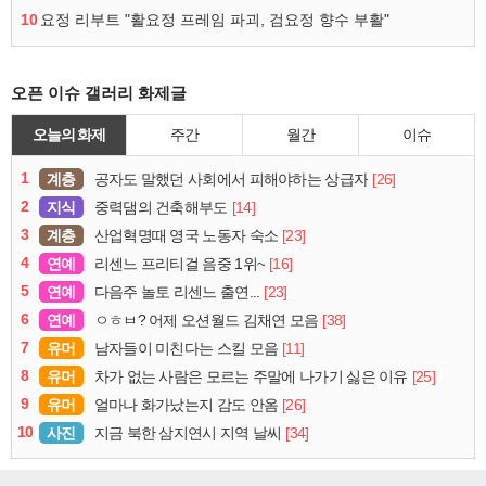
10
요정 리부트 "활요정 프레임 파괴, 검요정 향수 부활"
오픈 이슈 갤러리 화제글
오늘의 화제
주간
월간
이슈
1
계층
[26]
공자도 말했던 사회에서 피해야하는 상급자
2
지식
[14]
중력댐의 건축해부도
3
계층
[23]
산업혁명때 영국 노동자 숙소
4
연예
[16]
리센느 프리티걸 음중 1위~
5
연예
[23]
다음주 놀토 리센느 출연...
6
연예
[38]
ㅇㅎㅂ? 어제 오션월드 김채연 모음
7
유머
[11]
남자들이 미친다는 스킬 모음
8
유머
[25]
차가 없는 사람은 모르는 주말에 나가기 싫은 이유
9
유머
[26]
얼마나 화가났는지 감도 안옴
10
사진
[34]
지금 북한 삼지연시 지역 날씨