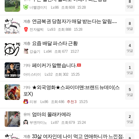
8
댓글
너빨갱이지
Lv.86
조회 608
15:28
연금복권 당첨자가 매달 받는다는 알림.....
계층
8
댓글
전자팔찌
Lv.93
조회 888
15:28
요즘 배달 파스타 근황
계층
4
댓글
강슬기
Lv.94
조회 677
15:27
페이커가 말했습니다.
기타
1
댓글
아이스티이
Lv.32
조회 302
15:25
★외국영화★스파이더맨:브랜드뉴데이(스
기타
5
포X)
댓글
리뷰
Lv.86
조회 486
추천 3
15:25
엄마의 몰래카메라
유머
2
댓글
부엔까미노
Lv.87
조회 679
15:24
33살 여자인데 나이 먹고 연애하니까 느낀점.
계층
9