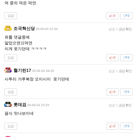
덕 중의 덕은 덕연.
답글
0
0
조국혁신당
26-06-03 22:54
신고
|
공감 확인
유툽 댓글중에
알았으면끄덕연
이게 웃기던데 ㅋㅋㅋㅋ
답글
0
0
혈기린17
26-06-04 08:45
신고
|
공감 확인
사투리 갸루복장 오이시이 웃기던데
답글
0
0
롯데검
26-06-04 10:25
신고
|
공감 확인
음식 맛나보이네
답글
0
0