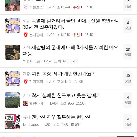
2
댓글
케를로스
Lv.86
조회 444
추천 1
15:10
폭염에 길거리서 울던 50대…신원 확인하니
이슈
4
30년 전 실종자였다.
댓글
전자팔찌
Lv.93
조회 910
추천 1
15:10
제갈량의 군재에 대해 3가지를 지적한 마오
지식
13
쩌둥
댓글
백합에이슬
Lv.57
조회 870
15:06
여친 복장, 제가 예민한건가요?
계층
10
댓글
전자팔찌
Lv.93
조회 1575
15:06
착지 실패한 친구보고 웃는 갈매기
기타
4
댓글
휴면아이디
Lv.84
조회 956
15:05
전남친 자꾸 질투하는 현남친
유머
4
댓글
Neuhauus
Lv.20
조회 1148
15:05