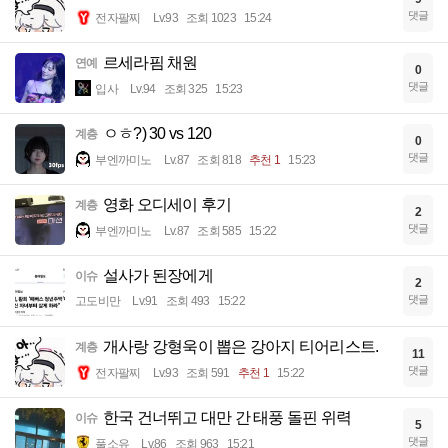
댓글
전자팔찌
Lv.93
조회 1023
15:24
르세라핌 채원
연예
0
댓글
입사
Lv.94
조회 325
15:23
ㅇㅎ?) 30 vs 120
계층
0
댓글
부엔까미노
Lv.87
조회 818
추천 1
15:23
영화 오디세이 후기
계층
2
댓글
부엔까미노
Lv.87
조회 585
15:22
설사가 된장에게
이슈
2
댓글
고도비만
Lv.91
조회 493
15:22
개사랑 강형욱이 뽑은 강아지 티어리스트.
계층
11
댓글
전자팔찌
Lv.93
조회 591
추천 1
15:22
한국 건너뛰고 대만 간 태풍 돌핀 위력
이슈
5
댓글
풀소유
Lv.86
조회 963
15:21