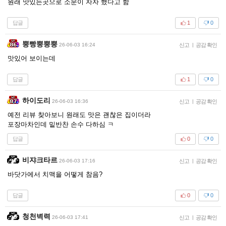
원래 맛있는곳으로 소문이 자자 했다고 함
답글
1
0
뿡빵뿡뿡뿡
26-06-03 16:24
신고
|
공감 확인
맛있어 보이는데
답글
1
0
하이도리
26-06-03 16:36
신고
|
공감 확인
예전 리뷰 찾아보니 원래도 맛은 괜찮은 집이더라
포장마차인데 밑반찬 손수 다하심 ㅋ
답글
0
0
비쟈크타르
26-06-03 17:16
신고
|
공감 확인
바닷가에서 치맥을 어떻게 참음?
답글
0
0
청천벽력
26-06-03 17:41
신고
|
공감 확인