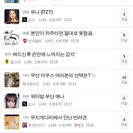
유나 (ITZY)
연예
2
댓글
입사
Lv.94
조회 367
15:21
본인이 차주라면 절대로 못참음.
계층
9
댓글
전자팔찌
Lv.93
조회 836
15:19
배드신후 손안에 느껴지는 감각
유머
5
댓글
풀소유
Lv.86
조회 979
15:19
무선 마우스 여러분의 선택은?
기타
12
댓글
특대형피자
Lv.62
조회 536
15:19
워터밤 부산 예나
연예
2
댓글
입사
Lv.94
조회 670
15:17
무지개다리에서 만난 반려견
기타
4
댓글
휴면아이디
Lv.84
조회 696
추천 1
15:16