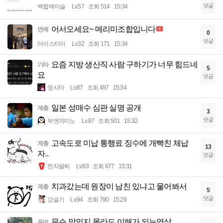
댓글
백합에이슬
Lv.57
조회 514
15:34
어서오세요~ 메리미조합입니다
연예
0
댓글
아이스티이
Lv.32
조회 171
15:34
요즘 지방 생산직 사람 구하기가 너무 힘드네
기타
5
요
댓글
옆사마
Lv.87
조회 497
15:34
일본 성매수 심판 실명 공개
계층
3
댓글
부엔까미노
Lv.87
조회 501
15:32
고속도로 미납 통행료 징수에 개빡친 체납
계층
13
자..
댓글
전자팔찌
Lv.93
조회 677
15:31
치과갔는데 원장이 남친 있냐고 물어봐서
계층
5
댓글
강슬기
Lv.94
조회 790
15:29
무슨 말인지 몰라도 이해가 되는영상
유머