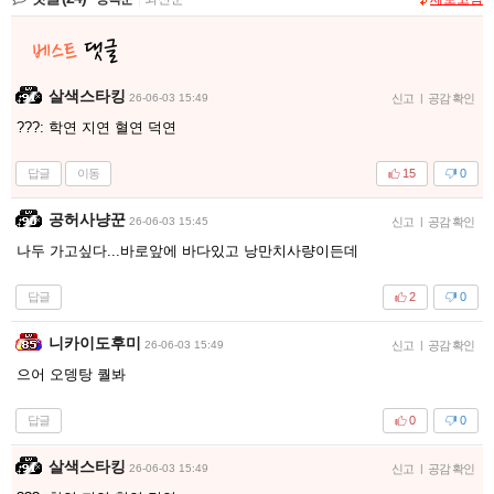
살색스타킹
26-06-03 15:49
신고
|
공감 확인
???: 학연 지연 혈연 덕연
답글
이동
15
0
공허사냥꾼
26-06-03 15:45
신고
|
공감 확인
나두 가고싶다...바로앞에 바다있고 낭만치사량이든데
답글
2
0
니카이도후미
26-06-03 15:49
신고
|
공감 확인
으어 오뎅탕 퀄봐
답글
0
0
살색스타킹
26-06-03 15:49
신고
|
공감 확인