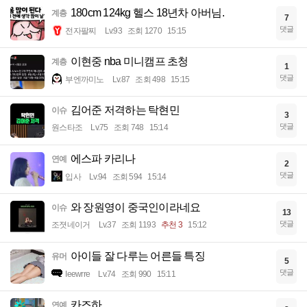
180cm 124kg 헬스 18년차 아버님.
계층
7
댓글
전자팔찌
Lv.93
조회 1270
15:15
이현중 nba 미니캠프 초청
계층
1
댓글
부엔까미노
Lv.87
조회 498
15:15
김어준 저격하는 탁현민
이슈
3
댓글
원스타조
Lv.75
조회 748
15:14
에스파 카리나
연예
2
댓글
입사
Lv.94
조회 594
15:14
와 장원영이 중국인이라네요
이슈
13
댓글
조졋네이거
Lv.37
조회 1193
추천 3
15:12
아이들 잘 다루는 어른들 특징
유머
5
댓글
Ieewrre
Lv.74
조회 990
15:11
카즈하
연예