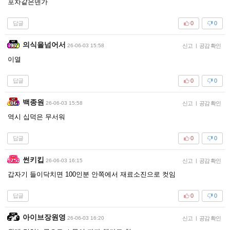
포차같은덴가
답글
0
0
의식을넘어서
26-06-03 15:58
신고
|
공감 확인
이열
답글
0
0
백종원
26-06-03 15:58
신고
|
공감 확인
역시 십덕은 무서워
답글
0
0
썬키킵
26-06-03 16:15
신고
|
공감 확인
갑자기 들이닥치면 100인분 안쪽에서 재료소진으로 컷임
답글
0
0
아이브장원영
26-06-03 16:20
신고
|
공감 확인