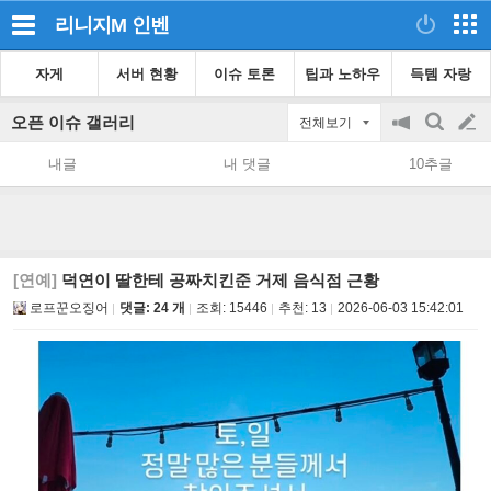
리니지M
인벤
자게
서버 현황
이슈 토론
팁과 노하우
득템 자랑
오픈 이슈 갤러리
전체보기
공
검
글
지
색
내글
내 댓글
10추글
on/off
쓰
기
[연예]
덕연이 딸한테 공짜치킨준 거제 음식점 근황
로프꾼오징어
댓글: 24 개
조회:
15446
추천:
13
2026-06-03 15:42:01