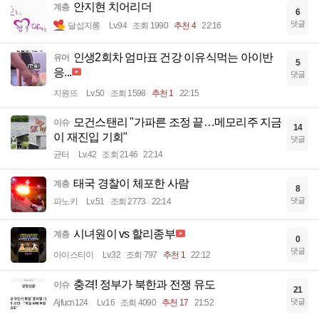
안지현 치어리더
계층
6
댓글
달섭지롱
Lv.94
조회 1990
추천 4
22:16
인생2회차 엄마표 건강 이유식먹는 아이반
유머
5
응...
댓글
지원뜨
Lv.50
조회 1598
추천 1
22:15
모건스탠리 "가파른 조정 끝…메모리주 지금
이슈
14
이 재진입 기회"
댓글
균터
Lv.42
조회 2146
22:14
태국 경찰이 체포한 사람
계층
8
댓글
파노키
Lv.51
조회 2773
22:14
시녀원이 vs 할리종부
계층
0
댓글
아이스티이
Lv.32
조회 797
추천 1
22:12
충격! 정부가 북한과 전쟁 유도
이슈
21
댓글
Ajfucn124
Lv.16
조회 4090
추천 17
21:52