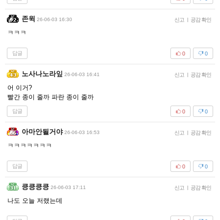
존윅
26-06-03 16:30
신고
|
공감 확인
ㅋㅋㅋ
답글
0
0
노사나노라잎
26-06-03 16:41
신고
|
공감 확인
어 이거?
빨간 종이 줄까 파란 종이 줄까
답글
0
0
아마안될거야
26-06-03 16:53
신고
|
공감 확인
ㅋㅋㅋㅋㅋㅋㅋ
답글
0
0
킁킁킁킁
26-06-03 17:11
신고
|
공감 확인
나도 오늘 저랬는데