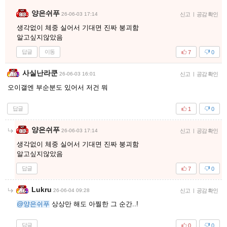
양은쉬푸
26-06-03 17:14
신고
|
공감 확인
생각없이 체중 실어서 기대면 진짜 붕괴함
알고싶지않았음
답글
이동
7
0
사실난라쿤
26-06-03 16:01
신고
|
공감 확인
오이갤엔 부순분도 있어서 저건 뭐
답글
1
0
양은쉬푸
26-06-03 17:14
신고
|
공감 확인
생각없이 체중 실어서 기대면 진짜 붕괴함
알고싶지않았음
답글
7
0
Lukru
26-06-04 09:28
신고
|
공감 확인
@양은쉬푸
상상만 해도 아찔한 그 순간..!
답글
0
0