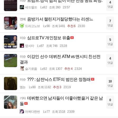
트럼프.정식 합의 없이 이란 전쟁 종료 희망.
이슈
4
댓글
세드엘프
Lv.82
조회 260
23:57
음방가서 챌린지거절당했다는 리센느
연예
7
댓글
드라고노브
Lv.90
조회 1481
추천 6
23:30
삼프로TV 개인정보 유출
이슈
5
댓글
옆사마
Lv.87
조회 746
23:28
이강인 선수 데뷔전 ATM vs 맨시티 친선전
이슈
4
결과
댓글
슬기로움
Lv.92
조회 1307
추천 4
23:24
??? : 삼전닉스 ETF의 범인은 정청래
이슈
10
댓글
멤논
Lv.80
조회 1182
추천 3
23:19
데뷔했으면 남자들이 더좋아했을거 같은 남
기타
0
돌
댓글
어쩌다한번
Lv.77
조회 1518
23:09