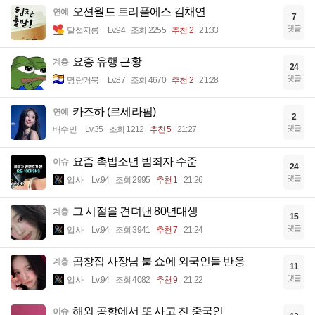
오션월드 트리플에스 김채연
연예
7
댓글
달섭지롱
Lv.94
조회 2255
추천 2
21:33
요증 유행 근황
계층
24
댓글
명량거북
Lv.87
조회 4670
추천 2
21:28
카즈하 (르세라핌)
연예
2
댓글
배수민
Lv.35
조회 1212
추천 5
21:27
요즘 촉법소년 범죄자 수준
이슈
24
댓글
입사
Lv.94
조회 2995
추천 1
21:26
그 시절을 견뎌낸 80년대생
계층
15
댓글
입사
Lv.94
조회 3941
추천 7
21:24
곱창집 사장님 불 쇼에 외국인들 반응
계층
11
댓글
입사
Lv.94
조회 4082
추천 9
21:22
해외 공항에서 또 사고 친 중국인
이슈