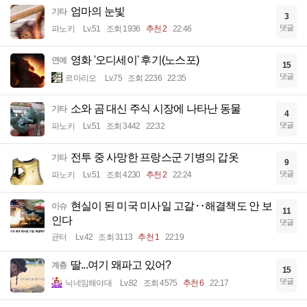
엄마의 눈빛
기타
3
댓글
파노키
Lv.51
조회 1936
추천 2
22:46
영화 '오디세이' 후기(노스포)
연예
15
댓글
르마리오
Lv.75
조회 2236
22:35
소와 곰 대신 주식 시장에 나타난 동물
기타
4
댓글
파노키
Lv.51
조회 3442
22:32
전투 중 사망한 프랑스군 기병의 갑옷
기타
9
댓글
파노키
Lv.51
조회 4230
추천 2
22:24
현실이 된 미국 미사일 고갈‥해결책도 안 보
이슈
11
인다
댓글
균터
Lv.42
조회 3113
추천 1
22:19
딸...여기 왜파고 있어?
계층
15
댓글
닉네임해야대
Lv.82
조회 4575
추천 6
22:17