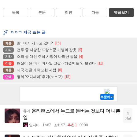
목록
본문
이전
다음
댓글보기
ㅇㅇㄱ 지금 뜨는 글
딸...여기 왜파고 있어?
[15]
계층
전투 중 사망한 프랑스군 기병의 갑옷
[9]
기타
소와 곰 대신 주식 시장에 나타난 동물
[4]
기타
현실이 된 미국 미사일 고갈‥해결책도 안 보인다
[11]
이슈
태국 경찰이 체포한 사람
[8]
계층
영화 '오디세이' 후기(노스포)
[15]
연예
온리팬스에서 누드로 돈버는 것보다 더 나쁜
유머
1
일
댓글
옆사마
Lv.87
조회 97
추천 1
00:00