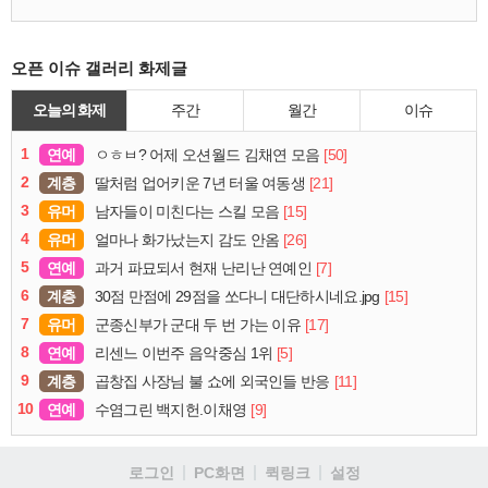
오픈 이슈 갤러리 화제글
오늘의 화제
주간
월간
이슈
1
연예
[50]
ㅇㅎㅂ? 어제 오션월드 김채연 모음
2
계층
[21]
딸처럼 업어키운 7년 터울 여동생
3
유머
[15]
남자들이 미친다는 스킬 모음
4
유머
[26]
얼마나 화가났는지 감도 안옴
5
연예
[7]
과거 파묘되서 현재 난리난 연예인
6
계층
[15]
30점 만점에 29점을 쏘다니 대단하시네요.jpg
7
유머
[17]
군종신부가 군대 두 번 가는 이유
8
연예
[5]
리센느 이번주 음악중심 1위
9
계층
[11]
곱창집 사장님 불 쇼에 외국인들 반응
10
연예
[9]
수염그린 백지헌.이채영
로그인
PC화면
퀵링크
설정