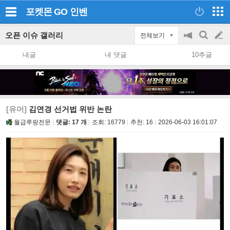
포켓몬 GO
인벤
오픈 이슈 갤러리
전체보기
공
검
글
지
색
내글
내 댓글
10추글
on/off
쓰
기
[유머]
김연경 선거법 위반 논란
월급루팡전문
댓글: 17 개
조회:
16779
추천:
16
2026-06-03 16:01:07