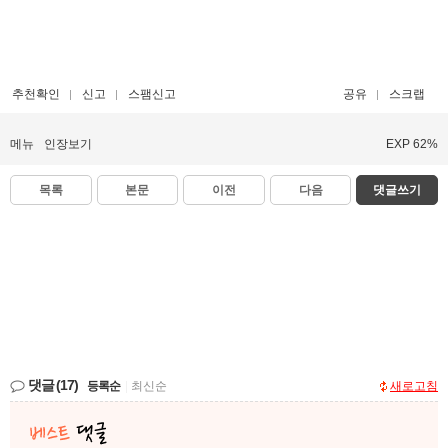
추천확인
신고
스팸신고
공유
스크랩
메뉴
인장보기
EXP 62%
목록
본문
이전
다음
댓글쓰기
댓글
(17)
등록순
|
최신순
새로고침