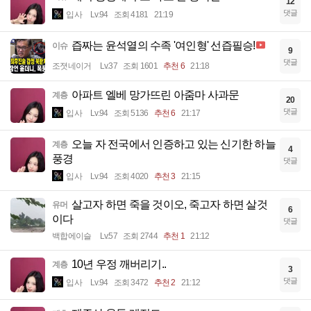
12
댓글
입사
Lv.94
조회 4181
21:19
즙짜는 윤석열의 수족 '여인형' 선즙필승!
이슈
9
댓글
조졋네이거
Lv.37
조회 1601
추천 6
21:18
아파트 엘베 망가뜨린 아줌마 사과문
계층
20
댓글
입사
Lv.94
조회 5136
추천 6
21:17
오늘 자 전국에서 인증하고 있는 신기한 하늘
계층
4
풍경
댓글
입사
Lv.94
조회 4020
추천 3
21:15
살고자 하면 죽을 것이오, 죽고자 하면 살것
유머
6
이다
댓글
백합에이슬
Lv.57
조회 2744
추천 1
21:12
10년 우정 깨버리기..
계층
3
댓글
입사
Lv.94
조회 3472
추천 2
21:12