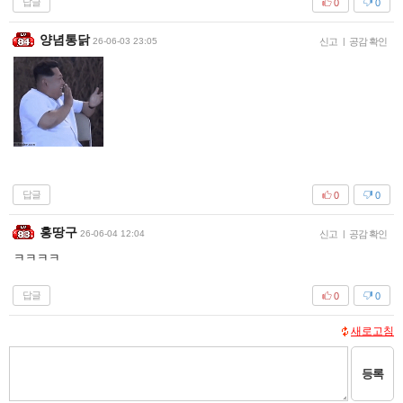
답글
0
0
양념통닭
26-06-03 23:05
신고
|
공감 확인
답글
0
0
홍땅구
26-06-04 12:04
신고
|
공감 확인
ㅋㅋㅋㅋ
답글
0
0
새로고침
등록