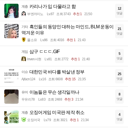
카리나가 입 다물라고 함
계층
12
댓글
부엔까미노
Lv.87
조회 3743
추천 1
21:50
흑인들의 동양인 대하는 마인드, BLM 운동이
기타
21
역겨운 이유
댓글
풀소유
Lv.86
조회 4016
추천 1
21:43
삼구 ㄷㄷㄷ.GIF
게임
5
댓글
Inven서현
Lv.81
조회 2772
추천 1
21:40
대한민국 바다를 박살낸 정부
이슈
25
댓글
Ajfucn124
Lv.16
조회 6608
추천 15
21:35
이놈들은 무슨 생각일까나
유머
8
댓글
우유리78
Lv.83
조회 2488
추천 3
21:34
오징어게임 미국판 제작 취소
계층
4
댓글
오징어국
Lv.79
조회 3021
추천 1
21:34