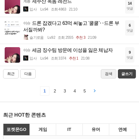
제주산 옥돔 레전드
계층
14
댓글
입사
Lv.94
조회 4863
21:10
드론 잡겠다고 63억 써놓고 '쿨쿨'‥드론 부
이슈
6
서질까봐?
댓글
슬기로움
Lv.92
조회 2555
추천 3
21:09
세금 징수팀 방문에 이성을 잃은 체납자
이슈
9
댓글
입사
Lv.94
조회 3374
추천 1
21:08
최근
다음
검색
글쓰기
1
2
3
4
5
최근 HOT한 콘텐츠
포켓몬GO
게임
IT
유머
연예