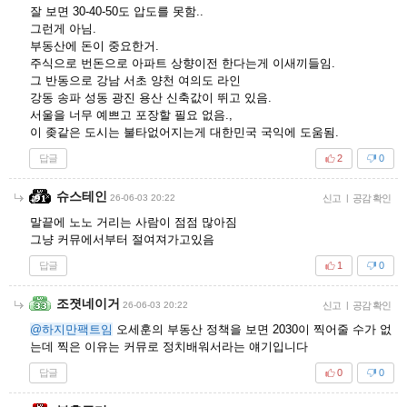
잘 보면 30-40-50도 압도를 못함..
그런게 아님.
부동산에 돈이 중요한거.
주식으로 번돈으로 아파트 상향이전 한다는게 이새끼들임.
그 반동으로 강남 서초 양천 여의도 라인
강동 송파 성동 광진 용산 신축값이 뛰고 있음.
서울을 너무 예쁘고 포장할 필요 없음.,
이 좆같은 도시는 불타없어지는게 대한민국 국익에 도움됨.
답글
2
0
슈스테인
26-06-03 20:22
신고
|
공감 확인
말끝에 노노 거리는 사람이 점점 많아짐
그냥 커뮤에서부터 절여져가고있음
답글
1
0
조졋네이거
26-06-03 20:22
신고
|
공감 확인
@하지만팩트임
오세훈의 부동산 정책을 보면 2030이 찍어줄 수가 없
는데 찍은 이유는 커뮤로 정치배워서라는 얘기입니다
답글
0
0