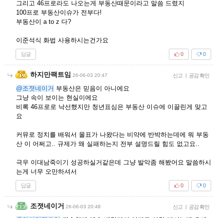
그리고 46프로라도 나오는게 부동산때문이라고 말씀 드렸지
100프로 부동산이슈가 전부다!
부동산이 a to z 다?
이준석식 화법 사용하시는건가요
답글
0
0
하지만팩트임
26-06-03 20:47
신고
|
공감 확인
@조졋네이거
부동산은 믿음이 아니에요
그냥 속이 보이는 현실이에요
비록 46프로로 낙선했지만 청년표심은 부동산 이슈에 이끌린게 맞고
요
커뮤로 정치를 배워서 몰표가 나왔다는 비약에 반박하는데에 뭐 부동
산 이 어쩌고.. 규제가 왜 실패하는지 전부 설명드릴 힘도 없고요..
극우 이대남죽이기 성공하실거같은데 그냥 발악좀 해봤어요 말씀하시
는게 너무 오만하셔서
답글
0
0
조졋네이거
26-06-03 20:48
신고
|
공감 확인