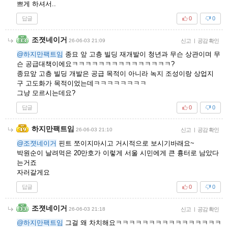
쁘게 하셔서..
답글
0
0
조졋네이거
26-06-03 21:09
신고
|
공감 확인
@하지만팩트임
종묘 앞 고층 빌딩 재개발이 청년과 무슨 상관이며 무
슨 공급대책이에요ㅋㅋㅋㅋㅋㅋㅋㅋㅋㅋㅋㅋㅋㅋㅋ?
종묘앞 고층 빌딩 개발은 공급 목적이 아니라 녹지 조성이랑 상업지
구 고도화가 목적이었는데ㅋㅋㅋㅋㅋㅋㅋㅋ
그냥 모르시는데요?
답글
0
0
하지만팩트임
26-06-03 21:10
신고
|
공감 확인
@조졋네이거
핀트 쪼이지마시고 거시적으로 보시기바래요~
박원순이 날려먹은 20만호가 이렇게 서울 시민에게 큰 흉터로 남았다
는거죠
자러갈게요
답글
0
0
조졋네이거
26-06-03 21:18
신고
|
공감 확인
@하지만팩트임
그걸 왜 차치해요ㅋㅋㅋㅋㅋㅋㅋㅋㅋㅋㅋㅋㅋㅋㅋㅋ