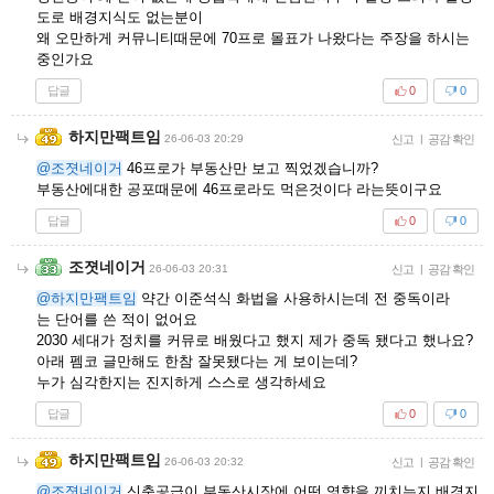
도로 배경지식도 없는분이
왜 오만하게 커뮤니티때문에 70프로 몰표가 나왔다는 주장을 하시는
중인가요
답글
0
0
하지만팩트임
26-06-03 20:29
신고
|
공감 확인
@조졋네이거
46프로가 부동산만 보고 찍었겠습니까?
부동산에대한 공포때문에 46프로라도 먹은것이다 라는뜻이구요
답글
0
0
조졋네이거
26-06-03 20:31
신고
|
공감 확인
@하지만팩트임
약간 이준석식 화법을 사용하시는데 전 중독이라
는 단어를 쓴 적이 없어요
2030 세대가 정치를 커뮤로 배웠다고 했지 제가 중독 됐다고 했나요?
아래 펨코 글만해도 한참 잘못됐다는 게 보이는데?
누가 심각한지는 진지하게 스스로 생각하세요
답글
0
0
하지만팩트임
26-06-03 20:32
신고
|
공감 확인
@조졋네이거
신축공급이 부동산시장에 어떤 영향을 끼치는지 배경지