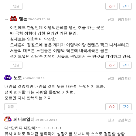
답글
0
0
멤논
26-06-03 20:16
신고
|
공감 확인
이전에도 한말인데 이명박근혜를 병신 취급 하는 곳은
반 국힘 성향이 강한 온라인 커뮤 뿐임.
실제로는 영향력이 막강함.
오세훈이 정원오에 붙은 계기가 이명박이랑 컨텐츠 찍고 나서부터고
서울의 대부분 노인들은 이명박 덕분에 내곡세곡은 물론
경기도였던 상당수 지역이 서울로 편입되서 돈 번것을 기억하고 있음.
답글
2
0
노도
26-06-03 20:14
신고
|
공감 확인
내란을 겪었지만 내란을 겪지 못해 내란이 무엇인지 모름.
젊어 연애할 때는 사랑을 몰랐던 거처럼.
모르면 다시 반복되는 거지
답글
0
0
페니로열티
26-06-03 20:17
신고
|
공감 확인
대~단하다 대단해~~ ㅋㅋㅋㅋㅋ
유사 이래로 역대급 풍족하게 성장기를 보내니까 스스로 결핍할 상황