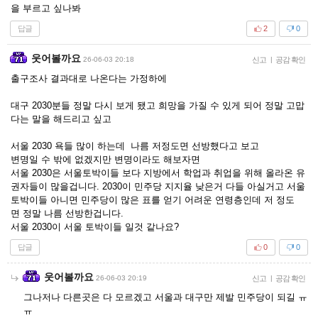
을 부르고 싶나봐
답글
2
0
웃어볼까요
26-06-03 20:18
신고
|
공감 확인
출구조사 결과대로 나온다는 가정하에
대구 2030분들 정말 다시 보게 됐고 희망을 가질 수 있게 되어 정말 고맙
다는 말을 해드리고 싶고
서울 2030 욕들 많이 하는데 나름 저정도면 선방했다고 보고
변명일 수 밖에 없겠지만 변명이라도 해보자면
서울 2030은 서울토박이들 보다 지방에서 학업과 취업을 위해 올라온 유
권자들이 많을겁니다. 2030이 민주당 지지율 낮은거 다들 아실거고 서울
토박이들 아니면 민주당이 많은 표를 얻기 어려운 연령층인데 저 정도
면 정말 나름 선방한겁니다.
서울 2030이 서울 토박이들 일것 같나요?
답글
0
0
웃어볼까요
26-06-03 20:19
신고
|
공감 확인
그나저나 다른곳은 다 모르겠고 서울과 대구만 제발 민주당이 되길 ㅠ
ㅠ