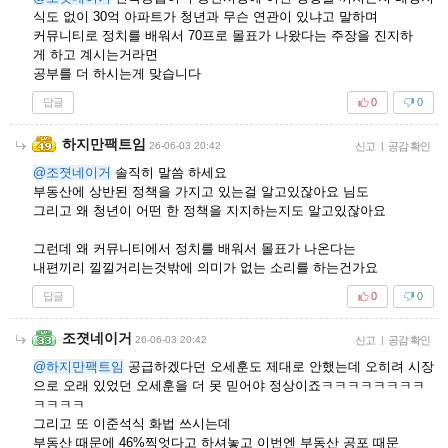
식도 없이 30억 아파트가 청년과 무슨 연관이 있냐고 말하며
커뮤니티로 정치를 배워서 70프로 몰표가 나왔다는 주장을 진지하
게 하고 계시는거라면
공부를 더 하시는게 맞습니다
답글
0
0
하지만팩트임
26-06-03 20:42
신고
|
공감 확인
@조졋네이거
솔직히 말씀 하세요
부동산에 상반된 정책을 가지고 있는걸 알고있잖아요 님도
그리고 왜 청년이 어떤 한 정책을 지지하는지도 알고있잖아요
그런데 왜 커뮤니티에서 정치를 배워서 몰표가 나온다는
내편끼리 낄낄거리는것밖에 의미가 없는 소리를 하는건가요
답글
0
0
조졋네이거
26-06-03 20:42
신고
|
공감 확인
@하지만팩트임
공급하겠다던 오세훈도 제대로 안했는데 오히려 시장
으로 오래 있었던 오세훈을 더 못 믿어야 정상이죠ㅋㅋㅋㅋㅋㅋㅋㅋ
ㅋㅋㅋㅋ
그리고 또 이준석식 화법 쓰시는데
부동산 때문에 46%찍엇다고 하셔놓고 이번엔 부동산 공포 때문