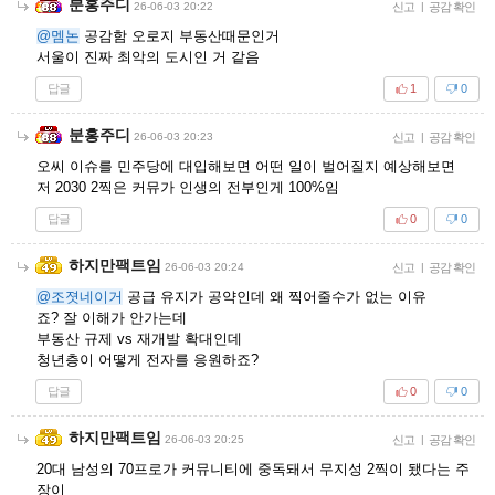
분홍주디
26-06-03 20:22
신고
|
공감 확인
@멤논
공감함 오로지 부동산때문인거
서울이 진짜 최악의 도시인 거 같음
답글
1
0
분홍주디
26-06-03 20:23
신고
|
공감 확인
오씨 이슈를 민주당에 대입해보면 어떤 일이 벌어질지 예상해보면
저 2030 2찍은 커뮤가 인생의 전부인게 100%임
답글
0
0
하지만팩트임
26-06-03 20:24
신고
|
공감 확인
@조졋네이거
공급 유지가 공약인데 왜 찍어줄수가 없는 이유
죠? 잘 이해가 안가는데
부동산 규제 vs 재개발 확대인데
청년층이 어떻게 전자를 응원하죠?
답글
0
0
하지만팩트임
26-06-03 20:25
신고
|
공감 확인
20대 남성의 70프로가 커뮤니티에 중독돼서 무지성 2찍이 됐다는 주
장이