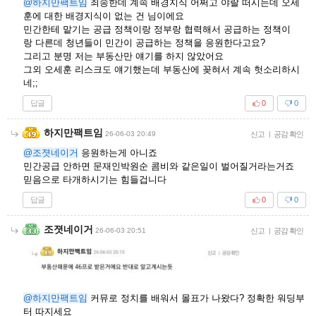
@하지만팩트임
죄송한데 계속 배경지식 어쩌고 야랄 떠시는데 오세
훈에 대한 배경지식이 없는 건 님이에요
민간한테 맡기는 공급 정책이랑 정부랑 협력해서 공급하는 정책이
랑 다른데 청년들이 민간이 공급하는 정책을 응원한다고요?
그리고 분명 저는 부동산만 얘기를 하지 않았어요
그외 오세훈 리스크도 얘기했는데 부동산에 꽂혀서 계속 헛소리하시
네;;
답글
0
0
하지만팩트임
26-06-03 20:49
신고
|
공감 확인
@조졋네이거
응원하는게 아니죠
민간공급 안하면 문재인박원순 콤비와 같은일이 벌어질거라는거죠
믿음으로 타개하시기는 힘들겁니다
답글
0
0
조졋네이거
26-06-03 20:51
신고
|
공감 확인
@하지만팩트임
커뮤로 정치를 배워서 몰표가 나왔다? 정확한 워딩부
터 따지세요