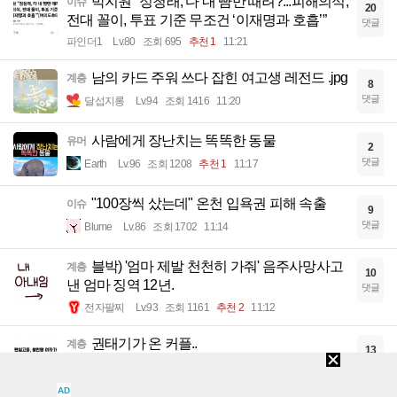
박지원 "정청래, 다 내 뺨만 때려?...피해의식,
이슈
20
전대 꼴이, 투표 기준 무조건 ‘이재명과 호흡’”
댓글
파인더1
Lv.80
조회 695
추천 1
11:21
남의 카드 주워 쓰다 잡힌 여고생 레전드 .jpg
계층
8
댓글
달섭지롱
Lv.94
조회 1416
11:20
사람에게 장난치는 똑똑한 동물
유머
2
댓글
Earth
Lv.96
조회 1208
추천 1
11:17
"100장씩 샀는데" 온천 입욕권 피해 속출
이슈
9
댓글
Blume
Lv.86
조회 1702
11:14
블박) '엄마 제발 천천히 가줘' 음주사망사고
계층
10
낸 엄마 징역 12년.
댓글
전자팔찌
Lv.93
조회 1161
추천 2
11:12
권태기가 온 커플..
계층
13
댓글
비요비타
Lv.81
조회 1972
추천 1
11:09
AD