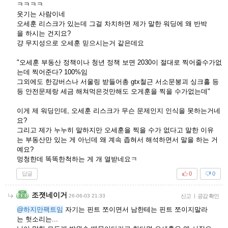
ㅋㅋㅋㅋ
웃기는 사람이네
오세훈 리스크가 있는데 그걸 차치하면 제가 말한 워딩에 왜 반박
을 하시는 건지요?
걍 무지성으로 오세훈 믿으시는거 같은데요
"오세훈 부동산 정책이나 청년 정책 보면 2030이 절대로 찍어줄수가없
는데 찍어준다? 100%임
그외에도 한강버스나 서울링 받들어총 gtx철근 서소문붕괴 싱크홀 등
등 안전문제랑 세금 해쳐먹은것만해도 오게훈을 찍을 수가없는데"
이게 제 워딩인데, 오세훈 리스크가 무슨 문제인지 인식을 못하는거네
요?
그리고 제가 누누히 말하지만 오세훈을 찍을 수가 없다고 말한 이유
는 부동산만 있는 게 아닌데 왜 계속 좁혀서 해석하면서 말을 하는 거
예요?
멍청한데 똑똑한척하는 게 개 열받네요ㅋ
답글
0
0
조졋네이거
26-06-03 21:33
신고
|
공감 확인
@하지만팩트임
자기는 핀트 쪼이면서 남한테는 핀트 쪼이지말라
는 헛소리는...