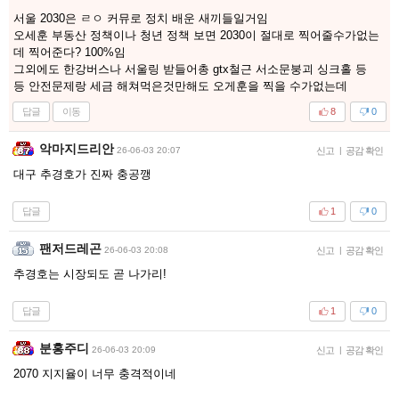
서울 2030은 ㄹㅇ 커뮤로 정치 배운 새끼들일거임
오세훈 부동산 정책이나 청년 정책 보면 2030이 절대로 찍어줄수가없는
데 찍어준다? 100%임
그외에도 한강버스나 서울링 받들어총 gtx철근 서소문붕괴 싱크홀 등
등 안전문제랑 세금 해쳐먹은것만해도 오게훈을 찍을 수가없는데
답글
이동
8
0
악마지드리안
26-06-03 20:07
신고
|
공감 확인
대구 추경호가 진짜 충공깽
답글
1
0
팬저드레곤
26-06-03 20:08
신고
|
공감 확인
추경호는 시장되도 곧 나가리!
답글
1
0
분홍주디
26-06-03 20:09
신고
|
공감 확인
2070 지지율이 너무 충격적이네