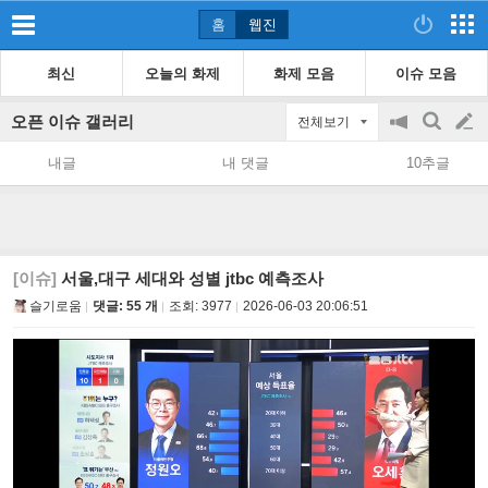
홈
웹진
최신
오늘의 화제
화제 모음
이슈 모음
오픈 이슈 갤러리
전체보기
공
검
글
지
색
내글
내 댓글
10추글
on/off
쓰
기
[이슈]
서울,대구 세대와 성별 jtbc 예측조사
슬기로움
댓글: 55 개
조회:
3977
2026-06-03 20:06:51