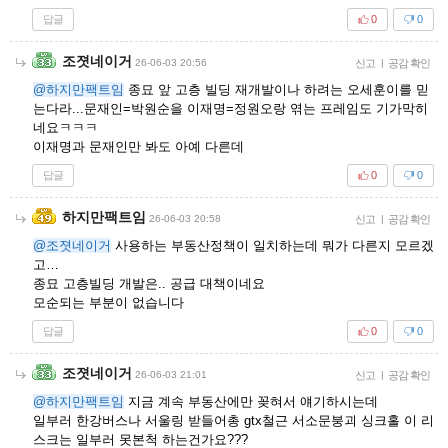
답글
0
0
조졋네이거
26-06-03 20:56
신고
|
공감 확인
@하지만팩트임
종묘 앞 고층 빌딩 재개발이나 하려는 오세훈이를 믿
는다라...문재인=박원순을 이재명=정원오랑 엮는 프레임도 기가막히
네요ㅋㅋㅋ
이재명과 문재인만 봐도 아예 다른데
답글
0
0
하지만팩트임
26-06-03 20:58
신고
|
공감 확인
@조졋네이거
사용하는 부동산정책이 일치하는데 뭐가 다른지 모르겠
고…
종묘 고층빌딩 개발은.. 공급 대책이네요
모순되는 부분이 없습니다
답글
0
0
조졋네이거
26-06-03 21:01
신고
|
공감 확인
@하지만팩트임
지금 계속 부동산에만 꽂혀서 얘기하시는데
일부러 한강버스나 서울링 받들어총 gtx철근 서소문붕괴 싱크홀 이 리
스크는 일부러 못본척 하는건가요???