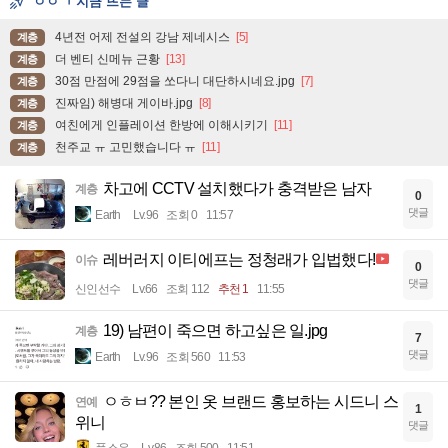
ㅇㅇㄱ 지금 뜨는 글
4년전 어제 전설의 강남 제네시스
[5]
계층
더 벤티 신메뉴 근황
[13]
계층
30점 만점에 29점을 쏘다니 대단하시네요.jpg
[7]
계층
진짜임) 해병대 게이바.jpg
[8]
계층
여친에게 인플레이션 한방에 이해시키기
[11]
계층
천주교 ㅠ 고민했습니다 ㅠ
[11]
계층
차고에 CCTV 설치했다가 충격받은 남자
계층
0
댓글
Earth
Lv.96
조회 0
11:57
레버러지 이티에프는 정청래가 입법했다!
이슈
0
댓글
신인선수
Lv.66
조회 112
추천 1
11:55
19) 남편이 죽으면 하고싶은 일.jpg
계층
7
댓글
Earth
Lv.96
조회 560
11:53
ㅇㅎㅂ?? 본인 옷 브랜드 홍보하는 시드니 스
연예
1
위니
댓글
풀소유
Lv.86
조회 500
11:51