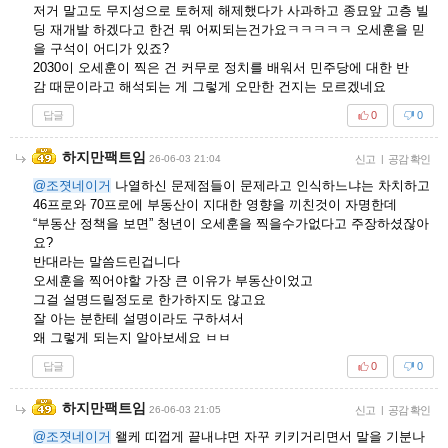
저거 말고도 무지성으로 토허제 해제했다가 사과하고 종묘앞 고층 빌
딩 재개발 하겠다고 한건 뭐 어찌되는건가요ㅋㅋㅋㅋㅋ 오세훈을 믿
을 구석이 어디가 있죠?
2030이 오세훈이 찍은 건 커무로 정치를 배워서 민주당에 대한 반
감 때문이라고 해석되는 게 그렇게 오만한 건지는 모르겠네요
답글
0
0
하지만팩트임
26-06-03 21:04
신고
|
공감 확인
@조졋네이거
나열하신 문제점들이 문제라고 인식하느냐는 차치하고
46프로와 70프로에 부동산이 지대한 영향을 끼친것이 자명한데
“부동산 정책을 보면” 청년이 오세훈을 찍을수가없다고 주장하셨잖아
요?
반대라는 말씀드린겁니다
오세훈을 찍어야할 가장 큰 이유가 부동산이었고
그걸 설명드릴정도로 한가하지도 않고요
잘 아는 분한테 설명이라도 구하셔서
왜 그렇게 되는지 알아보세요 ㅂㅂ
답글
0
0
하지만팩트임
26-06-03 21:05
신고
|
공감 확인
@조졋네이거
왤케 띠껍게 끝내냐면 자꾸 키키거리면서 말을 기분나