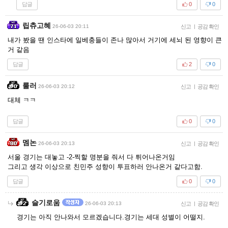
답글
0
0
립츄고혜
26-06-03 20:11
신고
|
공감 확인
내가 봤을 땐 인스타에 일베충들이 존나 많아서 거기에 세뇌 된 영향이 큰
거 같음
답글
2
0
룰러
26-06-03 20:12
신고
|
공감 확인
대체 ㅋㅋ
답글
0
0
멤논
26-06-03 20:13
신고
|
공감 확인
서울 경기는 대놓고 -2-찍할 명분을 줘서 다 튀어나온거임
그리고 생각 이상으로 친민주 성향이 투표하러 안나온거 같다고함.
답글
0
0
슬기로움
26-06-03 20:13
신고
|
공감 확인
경기는 아직 안나와서 모르겠습니다.경기는 세대 성별이 어떨지.