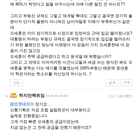
에 46%가 찍엇다고 말을 바꾸시는데 아예 다른 말인 건 아시죠??
그리고 부동산 규제도 그렇고 재개발 확대도 그렇고 결국엔 장기적 플
랜이지 단기적 플랜이 아니에요 님이야말로 이해가 부족하신거 같은
데
오세훈은 이미 장기적으로 시장으로 있었어요 근데 집값 떨어졌나요?
대통령이 하려는 부동산 규제도 결국엔 장기적으로 집값을 떨어뜨리
기 위한 플랜인건 맞는데 이재명이 더 믿음이 가지 오세훈한테 더 믿
음이 가진 않고요
오세훈이 주택 공급하겠다고 하고 윤석열 때 뭐했습니까?
그리고 그 외에도 이러저러한 사건사고들과 세금 쓰는 방식만 봐도 오
세훈을 못찍는 다는 얘기를 덧붙였는데 100%부동산 때문에 청년층
이 찍은거라는 헛소리를 자신있게 하시는지..?
답글
0
0
하지만팩트임
26-06-03 20:45
신고
|
공감 확인
@조졋네이거
장기요…
신통기획은 지금 조합 설립된곳이 대부분이고
실제로 진행중입니다
그게 가장 빠른 오세훈의 공급이었는데
지금 없는건 그 전에 공급을 안했기 때문이죠?