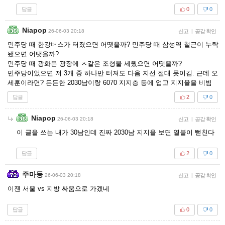
답글
0
0
Niapop
26-06-03 20:18
신고
|
공감 확인
민주당 때 한강버스가 터졌으면 어땟을까? 민주당 때 삼성역 철근이 누락
됐으면 어땟을까?
민주당 때 광화문 광장에 ㅈ같은 조형물 세웠으면 어땟을까?
민주당이었으면 저 3개 중 하나만 터져도 다음 지선 절대 못이김. 근데 오
세훈이라면? 든든한 2030남이랑 6070 지지층 등에 업고 지지율을 비빔
답글
2
0
Niapop
26-06-03 20:18
신고
|
공감 확인
이 글을 쓰는 내가 30남인데 진짜 2030남 지지율 보면 열불이 뻗친다
답글
2
0
주마등
26-06-03 20:18
신고
|
공감 확인
이젠 서울 vs 지방 싸움으로 가겠네
답글
0
0