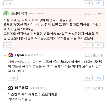
답글
1
0
조졋네이거
26-06-03 20:09
신고
|
공감 확인
서울 2030은 ㄹㅇ 커뮤로 정치 배운 새끼들일거임
오세훈 부동산 정책이나 청년 정책 보면 2030이 절대로 찍어줄수가없는
데 찍어준다? 100%임
그외에도 한강버스나 서울링 받들어총 gtx철근 서소문붕괴 싱크홀 등
등 안전문제랑 세금 해쳐먹은것만해도 오게훈을 찍을 수가없는데
답글
8
0
Flynn
26-06-03 20:12
신고
|
공감 확인
진짜 큰일입니다. 앞으로 그들이 40대 50대가 될건데... 나중에 20 30
이 그들을 욕하며 그들은 20 30이 문제다 라는 미래가 보이는거 같아
서 슬프네요
답글
0
0
레몬과즙
26-06-03 20:15
신고
|
공감 확인
뉴스같은 공식 매체로 뉴스보지않고
커뮤로 뉴스를 봄.