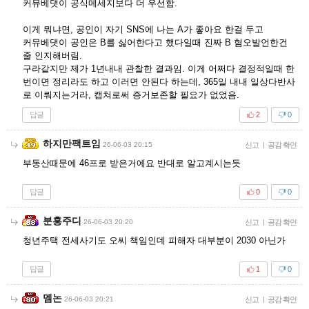
커뮤베댓이 공식메세지보다 더 우선함.
이게 뭐냐면, 공인이 자기 SNS에 나는 A가 좋아요 한걸 두고
커뮤베댓이 공인은 B를 싫어한다고 했다일때 진짜 B 혐오발언한건
줄 인지해버림.
구라같지만 제가 1년내내 관찰한 결과임. 이게 어쩌다 결정적일때 한
번이면 정리라도 하고 이러면 안된다 하는데, 365일 내내 일상다반사
로 이뤄지는거라, 캡쳐로써 증거보존할 필요가 없었음.
답글
2
0
하지만팩트임
26-06-03 20:15
신고
|
공감 확인
부동산때문에 46프로 받은거에요 반대로 알고계시는듯
답글
0
0
분홍주디
26-06-03 20:20
신고
|
공감 확인
청년주택 전세사기도 오씨 책임인데 피해자 대부분이 2030 아닌가
답글
1
0
멤논
26-06-03 20:21
신고
|
공감 확인