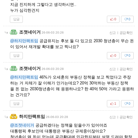
지금 진지하게 그렇다고 생각하시면..
누가 심각한건지
답글
0
0
조졋네이거
26-06-03 20:26
신고
|
공감 확인
@하지만팩트임
공급유지는 후보 둘 다 있고요 2030 청년층이 무슨 돈
이 있어서 재개발 확대를 보고 찍나요?
답글
0
0
조졋네이거
26-06-03 20:28
신고
|
공감 확인
@하지만팩트임
46%가 오세훈의 부동산 정책을 보고 찍었다고 주장
하는 거 자체가 잘 이해가 안가는데요? 20억 30억하는 부동산 정책
을 돈 없는 2030청년층이 왜 응원하나요? 한 40억 50억 가라고 응원하
는 건가요?
답글
1
0
하지만팩트임
26-06-03 20:28
신고
|
공감 확인
@조졋네이거
공급하겠다는 정책을 믿을수가 있어야죠
대통령픽 후보인데 대통령은 부동산 규제중이잖아요?
청년층이 왜 돈이 없는데 공급확대에 민감한지부터 설명 드려야 할정