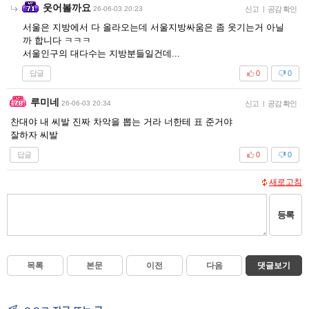
웃어볼까요
26-06-03 20:23
신고
|
공감 확인
서울은 지방에서 다 올라오는데 서울지방싸움은 좀 웃기는거 아닐
까 합니다 ㅋㅋㅋ
서울인구의 대다수는 지방분들일건데...
답글
0
0
루미네
26-06-03 20:34
신고
|
공감 확인
찬대야 내 씨발 진짜 차악을 뽑는 거라 너한테 표 준거야
잘하자 씨발
답글
0
0
새로고침
등록
목록
본문
이전
다음
댓글보기