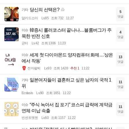
당신의 선택은?
기타
5
댓글
알카드소마
Lv.85
조회 732
11:27
韓증시 롤러코스터 끝나나…블룸버그가 주
이슈
4
목한 반전 신호
댓글
균터
Lv.42
조회 1306
11:23
세계 첫 다이아몬드 양자컴퓨터 화제…'상온
이슈
13
에서 작동'
댓글
전자팔찌
Lv.93
조회 1428
추천 1
11:22
일본여자들이 결혼하고 싶은 남자의 국적 1
기타
11
위
댓글
Ecstasis
Lv.90
조회 1651
11:22
“주식 녹아서 집 포기” 코스피 급락에 계약금
이슈
11
연체·미납 속출
댓글
빈센트멧젠
Lv.60
조회 1157
11:22