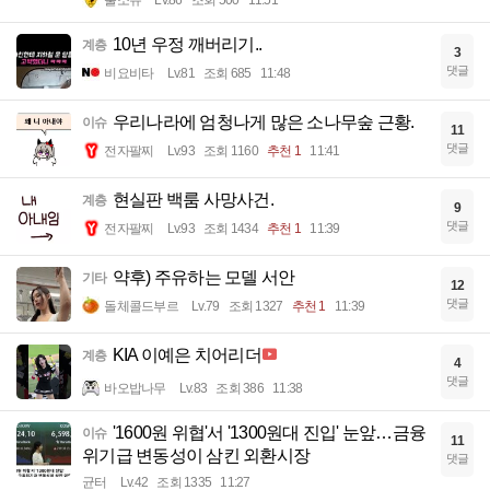
10년 우정 깨버리기..
계층
3
댓글
비요비타
Lv.81
조회 685
11:48
우리나라에 엄청나게 많은 소나무숲 근황.
이슈
11
댓글
전자팔찌
Lv.93
조회 1160
추천 1
11:41
현실판 백룸 사망사건.
계층
9
댓글
전자팔찌
Lv.93
조회 1434
추천 1
11:39
약후) 주유하는 모델 서안
기타
12
댓글
돌체콜드부르
Lv.79
조회 1327
추천 1
11:39
KIA 이예은 치어리더
계층
4
댓글
바오밥나무
Lv.83
조회 386
11:38
'1600원 위협'서 '1300원대 진입' 눈앞…금융
이슈
11
위기급 변동성이 삼킨 외환시장
댓글
균터
Lv.42
조회 1335
11:27