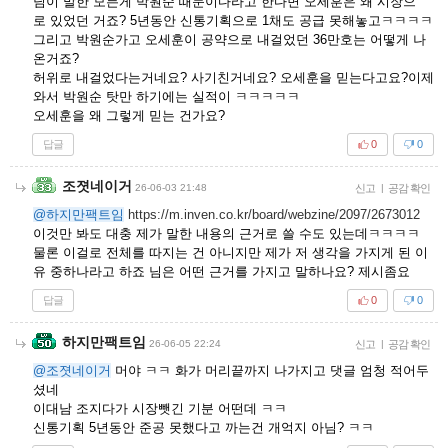
님이 말한 모든게 박원순 때문이다라고 한다면 오세훈은 왜 시장으
로 있었던 거죠? 5년동안 신통기획으로 1채도 공급 못해놓고ㅋㅋㅋㅋ
그리고 박원순가고 오세훈이 공약으로 내걸었던 36만호는 어떻게 나
온거죠?
허위로 내걸었다는거네요? 사기친거네요? 오세훈을 믿는다고요?이제
와서 박원순 탓만 하기에는 실적이 ㅋㅋㅋㅋㅋ
오세훈을 왜 그렇게 믿는 건가요?
답글
0
0
조졋네이거
26-06-03 21:48
신고
|
공감 확인
@하지만팩트임
https://m.inven.co.kr/board/webzine/2097/2673012
이것만 봐도 대충 제가 말한 내용의 근거로 쓸 수도 있는데ㅋㅋㅋㅋ
물론 이걸로 전체를 따지는 건 아니지만 제가 저 생각을 가지게 된 이
유 중하나라고 하죠 님은 어떤 근거를 가지고 말하나요? 제시좀요
답글
0
0
하지만팩트임
26-06-05 22:24
신고
|
공감 확인
@조졋네이거
머야 ㅋㅋ 화가 머리끝까지 나가지고 댓글 엄청 적어두
셨네
이대남 조지다가 시장뺏긴 기분 어떤데 ㅋㅋ
신통기획 5년동안 준공 못했다고 까는건 개억지 아님? ㅋㅋ