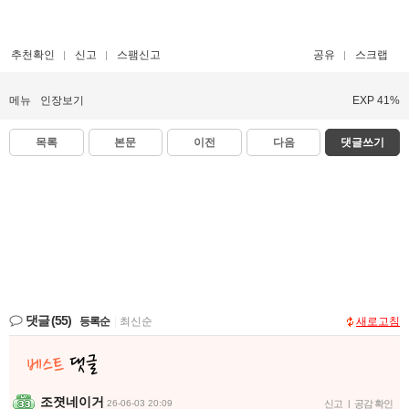
추천확인
신고
스팸신고
공유
스크랩
메뉴
인장보기
EXP 41%
목록
본문
이전
다음
댓글쓰기
댓글
(55)
등록순
|
최신순
새로고침
조졋네이거
26-06-03 20:09
신고
|
공감 확인