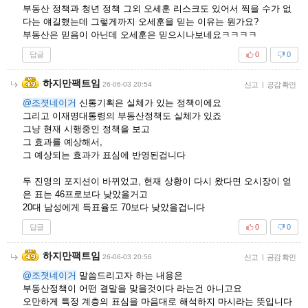
부동산 정책과 청년 정책 그외 오세훈 리스크도 있어서 찍을 수가 없
다는 얘길했는데 그렇게까지 오세훈을 믿는 이유는 뭔가요?
부동산은 믿음이 아닌데 오세훈은 믿으시나보네요ㅋㅋㅋㅋ
답글
0
0
하지만팩트임
26-06-03 20:54
신고
|
공감 확인
@조졋네이거
신통기획은 실체가 있는 정책이에요
그리고 이재명대통령의 부동산정책도 실체가 있죠
그냥 현재 시행중인 정책을 보고
그 효과를 예상해서,
그 예상되는 효과가 표심에 반영된겁니다
두 진영의 포지션이 바뀌었고, 현재 상황이 다시 왔다면 오시장이 얻
은 표는 46프로보다 낮았을거고
20대 남성에게 득표율도 70보다 낮았을겁니다
답글
0
0
하지만팩트임
26-06-03 20:56
신고
|
공감 확인
@조졋네이거
말씀드리고자 하는 내용은
부동산정책이 어떤 결말을 맞을것이다 라는건 아니고요
오만하게 특정 계층의 표심을 마음대로 해석하지 마시라는 뜻입니다