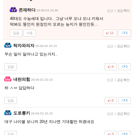
존재하다
26-06-03 20:46
신고
|
공감 확인
40대도 수능세대 입니다.. 그냥 너무 오냐 오냐 키워서
딱봐도 똥인지 된장인지 모르는 능지가 원인인듯...
답글
이동
11
0
탁자와의자
26-06-03 20:15
신고
|
공감 확인
무슨 일이 일어나고 있는거지..
답글
0
0
내란의힘
26-06-03 20:15
신고
|
공감 확인
하 ㅅㅂ 답답하다
답글
0
0
도로롱키
26-06-03 20:15
신고
|
공감 확인
대구 나이별 보니까 20년 지나면 기대할만 하겠네요
답글
3
0