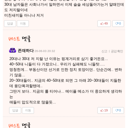
30대 남자들은 사회나가서 일하면서 이제 슬슬 세상돌아가는거 알때인데
도 저지랄이네
미친새끼들 아니냐 저거
답글
이동
49
0
존재하다
26-06-03 20:32
신고
|
공감 확인
20대나 30대 저 지랄 난 이유는 핑계거리로 삼기 좋거든요...
40~50대 니들이 다 가졌으니.. 우리가 실패해도 니들탓.....
멍청한게... 부동산이던 선거로 인한 정치 토양이던.. 단순간에.. 변하
기 않음...
20~30대들이.. 지금의 40~50대로 되면 그 아래 20~30대들이 지들한
데 융단폭격할텐데..
그딴거 보다.. 지금의 롤 티어나... 메이플 메소가 더 중요하게 생각하
는
애들이 압도적으로 많을듯...
답글
이동
19
0