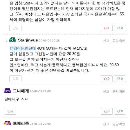
은 엄청 많습니다 소외되었다는 말의 의미를다시 한 번 생각하셨음 좋
겠어요 몇년전인지는 모르겠는데 현재 국가지원이 20대가 가장 많
고, 56세 이상이 그 다음입니다 가장 소외된 국가지원은 40세부터 55
세에 해당하는 남성이 가장 취약해요
답글
1
0
Starjinyus
26-06-04 00:28
신고
|
공감 확인
@영어는안된대
40대 50대는 다 같이 못살았고
같이 힘들었고 그런정서인데 요즘 20 30은
그 모든걸 혼자 짊어지는게 아닌가 싶어서
안스럽네요. 먹고 사는게 풍족하다고 행복한건 아니니까요. 20 30
이 여유가 생겨 더 좋은 선택하길 바랄뿐입니다.
답글
0
0
그녀에게
26-06-03 22:00
신고
|
공감 확인
일배대구 ㅅㅂ
답글
0
0
초베리롱
26-06-03 22:09
신고
|
공감 확인