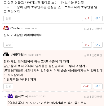
고 삶은 힘들고 나아지는건 없다고 느끼니까 보수화 되는듯
그리고 그당이 진짜 보수인지는 관심은 없고 보수라니까 보수인줄 알
고 찍는거지
답글
1
0
Circle
26-06-03 20:24
신고
|
공감 확인
진짜 이대남은 어마어마하네
답글
0
0
반티단검
26-06-03 20:25
신고
|
공감 확인
진짜 제일 깨어있어야 하는 2030 수준이 저 따위
암만 좋게 봐서 20대때 남자들은 병신일때라 그렇다고 넘겨도
30대 남자들은 사회나가서 일하면서 이제 슬슬 세상돌아가는거 알때인데
도 저지랄이네
미친새끼들 아니냐 저거
답글
49
0
존재하다
26-06-03 20:32
신고
|
공감 확인
20대나 30대 저 지랄 난 이유는 핑계거리로 삼기 좋거든요...