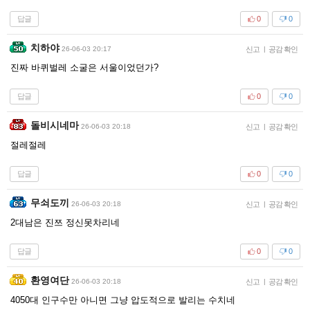
답글
0
0
치하야
26-06-03 20:17
신고
|
공감 확인
진짜 바퀴벌레 소굴은 서울이었던가?
답글
0
0
돌비시네마
26-06-03 20:18
신고
|
공감 확인
절레절레
답글
0
0
무쇠도끼
26-06-03 20:18
신고
|
공감 확인
2대남은 진쯔 정신못차리네
답글
0
0
환영여단
26-06-03 20:18
신고
|
공감 확인
4050대 인구수만 아니면 그냥 압도적으로 발리는 수치네