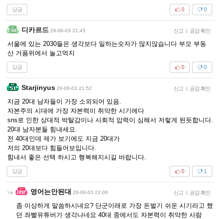
답글
0
0
디카르드
26-06-03 21:45
신고
|
공감 확인
서울에 있는 2030들은 생각보다 일하는숫자가 많지않습니다 부모 부동
산 거품위에서 놀고먹지
답글
0
0
Starjinyus
26-06-03 21:52
신고
|
공감 확인
지금 20대 남자들이 가장 소외되어 있음.
자본주의 시대에 가장 자본력이 취약한 시기에다
sns로 인한 상대적 박탈감이나 사회적 압력이 심해서 저렇게 된듯합니다.
20대 남자분들 힘내세요.
전 40대인데 제가 보기에도 지금 20대가
저의 20대보다 힘들어보입니다.
힘내서 좋은 선택 하시고 행복해지시길 바랍니다.
답글
0
1
영어는안된대
26-06-03 22:06
신고
|
공감 확인
좀 이상하게 말씀하시네요? 단군이래로 가장 돈벌기 쉬운 시기라고 했
던 좌빨유튜버가 생각나네요 40대 중에서도 자본력이 취약한 사람