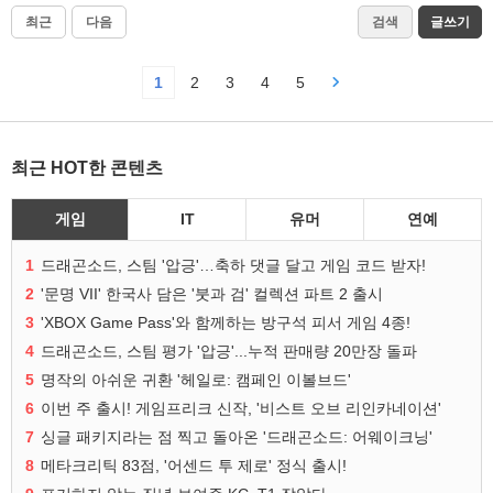
최근
다음
검색
글쓰기
1
2
3
4
5
최근 HOT한 콘텐츠
게임
IT
유머
연예
1
드래곤소드, 스팀 '압긍'…축하 댓글 달고 게임 코드 받자!
2
'문명 VII' 한국사 담은 '붓과 검' 컬렉션 파트 2 출시
3
'XBOX Game Pass'와 함께하는 방구석 피서 게임 4종!
4
드래곤소드, 스팀 평가 '압긍'...누적 판매량 20만장 돌파
5
명작의 아쉬운 귀환 '헤일로: 캠페인 이볼브드'
6
이번 주 출시! 게임프리크 신작, '비스트 오브 리인카네이션'
7
싱글 패키지라는 점 찍고 돌아온 '드래곤소드: 어웨이크닝'
8
메타크리틱 83점, '어센드 투 제로' 정식 출시!