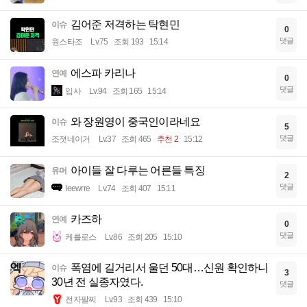
김어준 저격하는 탁현민
이슈
0
댓글
원스타조
Lv.75
조회 193
15:14
에스파 카리나
연예
0
댓글
입사
Lv.94
조회 165
15:14
와 장원영이 중국인이라네요
이슈
5
댓글
조졋네이거
Lv.37
조회 465
추천 2
15:12
아이들 잘 다루는 어른들 특징
유머
2
댓글
Ieewrre
Lv.74
조회 407
15:11
카즈하
연예
0
댓글
케를로스
Lv.86
조회 205
15:10
폭염에 길거리서 울던 50대…신원 확인하니
이슈
3
30년 전 실종자였다.
댓글
전자팔찌
Lv.93
조회 439
15:10