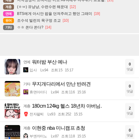
(ㅎㅂ) 뀨냥냥, 수련수련 해운대
[12]
계층
BTS에게 아시안 팝을 던져주려고 했던 그래미
[19]
연예
조수석 빌런의 목구멍 조교
[10]
유머
ㅇㅎ 쏜다 쏜다?
[14]
기타
워터밤 부산 예나
연예
0
댓글
입사
Lv.94
조회 15
15:17
무지개다리에서 만난 반려견
기타
0
댓글
휴면아이디
Lv.84
조회 116
15:16
180cm 124kg 헬스 18년차 아버님.
계층
2
댓글
전자팔찌
Lv.93
조회 252
15:15
이현중 nba 미니캠프 초청
계층
0
댓글
부엔까미노
Lv.87
조회 118
15:15