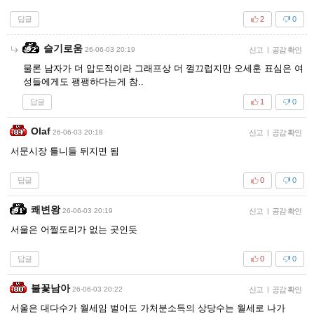
답글
2
0
슬기로움
26-06-03 20:19
신고
|
공감 확인
물론 남자가 더 압도적이라 그래프상 더 껄끄럽지만 오세훈 표심은 여
성들에게도 팽팽하다는게 참..
답글
1
0
Olaf
26-06-03 20:18
신고
|
공감 확인
서문시장 틀니들 뒤지면 됨
답글
0
0
쾌변왕
26-06-03 20:19
신고
|
공감 확인
서울은 어쩔도리가 없는 곳인듯
답글
0
0
불꽃남아
26-06-03 20:22
신고
|
공감 확인
서울은 대다수가 월세임 벌어도 가처분소득의 상당수는 월세로 나가