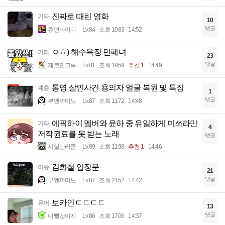
진짜로 때린 영화
기타
10
댓글
휴면아이디
Lv.84
조회 1083
14:52
ㅇㅎ) 해수욕장 민폐녀
기타
23
댓글
제르만크록
Lv.81
조회 1959
추천 1
14:49
통영 살인사건 용의자 얼굴 복원 및 특징
계층
1
댓글
부엔까미노
Lv.87
조회 1172
14:48
에픽하이 멤버와 윤하 중 유일하게 미쓰라만
기타
4
저작권료를 못 받는 노래
댓글
사실난라쿤
Lv.89
조회 1198
추천 1
14:46
김희철 입장문
이슈
21
댓글
부엔까미노
Lv.87
조회 2152
14:42
보카인ㄷㄷㄷㄷ
유머
13
댓글
너빨갱이지
Lv.86
조회 1706
14:37