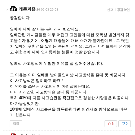
레몬과즙
26-06-03 20:53
신고
|
공감 확인
공감합니다.
일베에 대해 잘 아는 분이라서 반갑네요.
일베관련 게시글들은 매우 더럽고 고인들에 대한 모독성 발언까지 갖
고올수가 없기에, 어떻게 대중들에 대해 소개가 불가한데요.. 그 탓인
지 일베의 위험성을 알리는 수단이 적어요. 그래서 나이브하게 생각하
고 위험성에 대해 인지못하는 분들이 정말 많습니다.
일베식 사고방식이 위험한 이유를 잘 짚어주셨습니다.
그 이유는 이미 일베를 받아들인이상 사고방식을 절대 못 바꿉니다.
이 사고방식은 밈이라고 하죠?
이 언어를 쓰면서 사고방식이 자리잡히는데요.
이미 자리잡힌 사고방식은 절대 못 바꿉니다.
특히 4050때 다른 사고습관을 직간접으로 경험한 사람들은 티끌이나
마 가능성있지만,
10대때 일베식 사고습관을 체득화한다면 인간개조 방식으로도 바꾸
기 힘듭니다.
답글
6
0