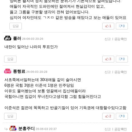
양비론 펼치며 정치 혐오하는 분위기가 기본적으로 깔려있습니다.
애들이 자극적인 도파민에만 절여져서 현실감각이 없고,
옳고 그름을 구분할 생각이 전혀 없어보입니다.
심지어 여자인데도 ㄱㅈㅁ 같은 방송을 재밌다고 보는 애들이 있어요
답글
1
0
룰러
26-06-03 20:26
신고
|
공감 확인
내란이 일어난 나라의 투표인가
답글
3
0
통행료
26-06-03 20:28
신고
|
공감 확인
서초쪽에서일하는데 30대애들 같이 술마시면
6명은 국힘 3명은 이준석 1명은 민주당임
이유도 물어봤는데 보통 영끌해서 집산애들이라
국힘아니면 집값이 무너진다고생각함 그럼 힘들어진다고
이준석은 젊은데 똑똑하고 반골기질이 있어 기득권에 대항할수있다고함
답글
2
0
분홍주디
26-06-03 20:37
신고
|
공감 확인