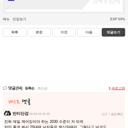
메뉴
인장보기
EXP 54%
목록
본문
이전
다음
댓글쓰기
댓글
(54)
등록순
|
최신순
새로고침
반티단검
26-06-03 20:25
신고
|
공감 확인
진짜 제일 깨어있어야 하는 2030 수준이 저 따위
암만 좋게 봐서 20대때 남자들은 병신일때라 그렇다고 넘겨도