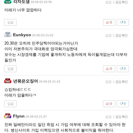
각자도생
26-06-03 20:56
신고
|
공감 확인
미래가 너무 깜깜하다
답글
0
0
Eunkyoo
26-06-03 21:02
신고
|
공감 확인
20,30은 오히려 민주당찍어야되는거아닌가
이미 자본주의가 극대화로 양극화가심한대
보수는 시장경제를 기업에 좋게하지 노동자에게 득이될게없는대 다부자
들인가
답글
0
0
년묶은오징어
26-06-03 21:16
신고
|
공감 확인
쇼킹하네ㄷㄷㄷ
미래가 암울하다ㅋ
답글
0
0
Flynn
26-06-03 21:37
신고
|
공감 확인
진짜 일배만이라도 일단 취업 시 가입 여부에 대해 조회할 수 있어야 한
다. 병신사이트 가입 이력있으면 사회적으로 불이익을 줘야한다.