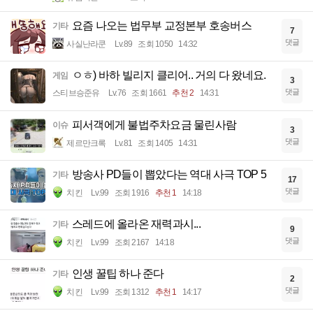
요즘 나오는 법무부 교정본부 호송버스
기타
7
댓글
사실난라쿤
Lv.89
조회 1050
14:32
ㅇㅎ) 바하 빌리지 클리어.. 거의 다 왔네요.
게임
3
댓글
스티브승준유
Lv.76
조회 1661
추천 2
14:31
피서객에게 불법주차요금 물린사람
이슈
3
댓글
제르만크록
Lv.81
조회 1405
14:31
방송사 PD들이 뽑았다는 역대 사극 TOP 5
기타
17
댓글
치킨
Lv.99
조회 1916
추천 1
14:18
스레드에 올라온 재력과시...
기타
9
댓글
치킨
Lv.99
조회 2167
14:18
인생 꿀팁 하나 준다
기타
2
댓글
치킨
Lv.99
조회 1312
추천 1
14:17