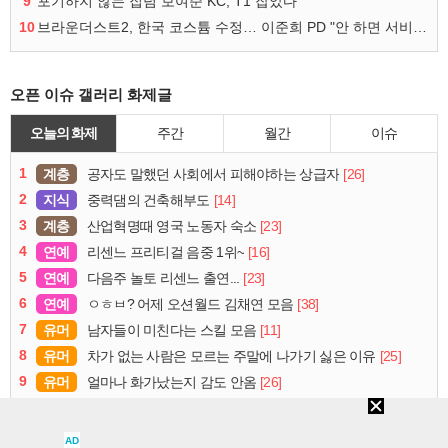
9
포기하지 않는 집념 보여준 KC, T1 잡았다
10
브라운더스트2, 한국 코스튬 수정… 이준희 PD "안 하면 서비스 지속 불가"
오픈 이슈 갤러리 화제글
오늘의 화제
주간
월간
이슈
1
계층
[26]
공자도 말했던 사회에서 피해야하는 상급자
2
지식
[14]
중력댐의 건축해부도
3
계층
[23]
산업혁명때 영국 노동자 숙소
4
연예
[16]
리센느 프리티걸 음중 1위~
5
연예
[23]
다음주 놀토 리센느 출연...
6
연예
[38]
ㅇㅎㅂ? 어제 오션월드 김채연 모음
7
유머
[11]
남자들이 미친다는 스킬 모음
8
유머
[25]
차가 없는 사람은 모르는 주말에 나가기 싫은 이유
9
유머
[26]
얼마나 화가났는지 감도 안옴
10
사진
[34]
지금 북한 삼지연시 지역 날씨
AD