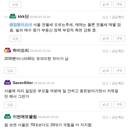
답글
0
0
kkk단
26-06-03 20:44
신고
|
공감 확인
@검둥이소녀
서울 전월세 오르는추세, 매매는 물론 전월세 매물 없
음, 빌라 매수 증가 부동산 정책 부정적 측면 강화 중
답글
0
0
하이도리
26-06-03 20:16
신고
|
공감 확인
2030뿐아니라40도 유의미한 차이가 남
답글
0
0
SaverAlter
26-06-03 20:16
신고
|
공감 확인
서울에 자리 잘잡은 부모들 덕분에 일 안하고 용돈받아가면서 커뮤질
만 해서 그런가
답글
2
0
이번에또물림
26-06-03 20:16
신고
|
공감 확인
잘 보면 서울은 70대보다도 20대가 국힘을 더 지지함.