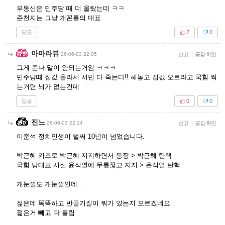
부동산은 민주당 때 더 올랐는데 ㅋㅋ
준천지는 그냥 개꼰틀의 대표
답글
2
0
아마라뷰
26-06-03 22:05
신고
|
공감 확인
그게 존나 말이 안되는거임 ㅋㅋㅋ
민주당때 집값 올라서 서민 다 죽는다!! 해놓고 집값 오르라고 국힘 찍
는거면 뇌가 없는건데
답글
0
0
진느
26-06-03 22:14
신고
|
공감 확인
이준석 정치인생이 벌써 10년이 넘었습니다.
박근혜 키즈로 박근혜 지지하면서 등장 > 박근혜 탄핵
국힘 당대표 시절 윤석열에 무릎꿇고 지지 > 윤석열 탄핵
개눈깔도 개눈깔인데..
젊은데 똑똑하고 반골기질이 뭐가 있는지 모르겠네요
젊은거 빼고 다 틀림