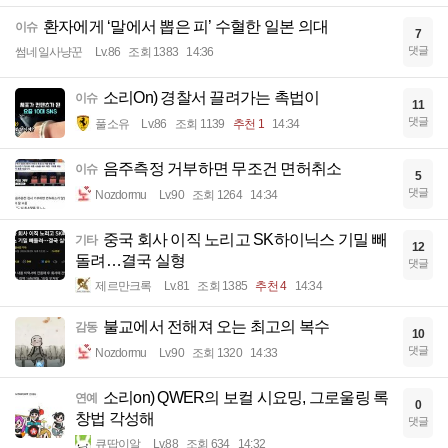
환자에게 ‘말에서 뽑은 피’ 수혈한 일본 의대
이슈
7
댓글
썸네일사냥꾼
Lv.86
조회 1383
14:36
소리On) 경찰서 끌려가는 촉법이
이슈
11
댓글
풀소유
Lv.86
조회 1139
추천 1
14:34
음주측정 거부하면 무조건 면허취소
이슈
5
댓글
Nozdormu
Lv.90
조회 1264
14:34
중국 회사 이직 노리고 SK하이닉스 기밀 빼
기타
12
돌려…결국 실형
댓글
제르만크록
Lv.81
조회 1385
추천 4
14:34
불교에서 전해져 오는 최고의 복수
감동
10
댓글
Nozdormu
Lv.90
조회 1320
14:33
소리on) QWER의 보컬 시요밍, 그로울링 록
연예
0
창법 각성해
댓글
큐땁이알
Lv.88
조회 634
14:32