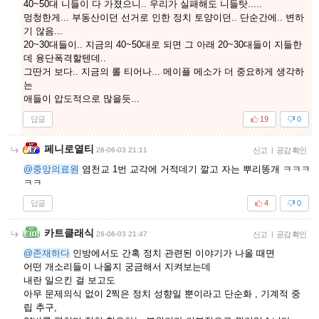
40~50대 니들이 다 가졌으니.. 우리가 실패해도 니들탓.....
멍청한게... 부동산이던 선거로 인한 정치 토양이던.. 단순간에.. 변하
기 않음...
20~30대들이.. 지금의 40~50대로 되면 그 아래 20~30대들이 지들한
데 융단폭격할텐데..
그딴거 보다.. 지금의 롤 티어나... 메이플 메소가 더 중요하게 생각하
는
애들이 압도적으로 많을듯...
답글
19
0
페니로열티
26-06-03 21:11
신고
|
공감 확인
@중앙의료원
염천교 1번 교각에 거적데기 깔고 자는 뿌리똥개 ㅋㅋㅋ
ㅋㅋ
답글
4
0
카트클래식
26-06-03 21:47
신고
|
공감 확인
@존재하다
인방에서도 간혹 정치 관련된 이야기가 나올 때면
어떤 개소리들이 나올지 궁금해서 지켜보는데
내란 일으킨 걸 보고도
아무 문제의식 없이 2찍은 정치 성향일 뿐이라고 단순화 , 기계적 중
립 추구,