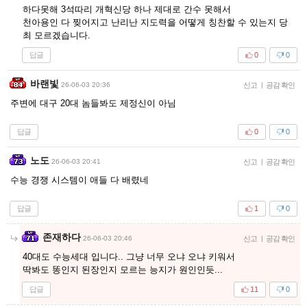
하다못해 3석따리 개혁신당 하나 제대로 간수 못해서
천아용인 다 찢어지고 난리난 지도력을 어떻게 칭찬할 수 있는지 당
최 모르겠습니다.
답글
0
0
바랜빛
26-06-03 20:36
신고
|
공감 확인
주변에 대구 20대 놈들봐도 제정신이 아님
답글
0
0
노도
26-06-03 20:41
신고
|
공감 확인
수능 경쟁 시스템이 애들 다 배렸네
답글
1
0
존재하다
26-06-03 20:46
신고
|
공감 확인
40대도 수능세대 입니다.. 그냥 너무 오냐 오냐 키워서
딱봐도 똥인지 된장인지 모르는 능지가 원인인듯...
답글
11
0