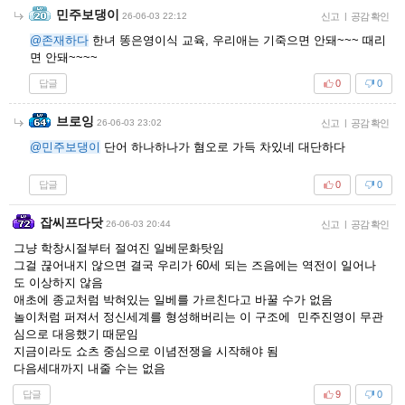
민주보댕이
26-06-03 22:12
신고
|
공감 확인
@존재하다
한녀 똥은영이식 교육, 우리애는 기죽으면 안돼~~~ 때리
면 안돼~~~~
답글
0
0
브로잉
26-06-03 23:02
신고
|
공감 확인
@민주보댕이
단어 하나하나가 혐오로 가득 차있네 대단하다
답글
0
0
잡씨프다닷
26-06-03 20:44
신고
|
공감 확인
그냥 학창시절부터 절여진 일베문화탓임
그걸 끊어내지 않으면 결국 우리가 60세 되는 즈음에는 역전이 일어나
도 이상하지 않음
애초에 종교처럼 박혀있는 일베를 가르친다고 바꿀 수가 없음
놀이처럼 퍼져서 정신세계를 형성해버리는 이 구조에 민주진영이 무관
심으로 대응했기 때문임
지금이라도 쇼츠 중심으로 이념전쟁을 시작해야 됨
다음세대까지 내줄 수는 없음
답글
9
0