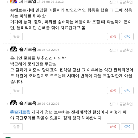
페니로열티
26-06-03 21:13
신고
|
공감 확인
손해보는거에 민감한 애들이라 반인간적인 행동을 했을 때 그에 상응
하는 피해를 줘야 함
거기에 능력, 권력, 파워를 숭배하는 애들이라 조질 때 확실하게 돈이
던, 물리적이던 손해를 줘야 치료된다고 봄
답글
5
0
슬기로움
26-06-03 22:06
신고
|
공감 확인
온라인 문화를 부추긴건 이명박
박근혜와 문재인은 무관심
그 결과가 이준석 당대표와 윤석열 당선 그 이후에는 약간 완화되었어
도 해결이 오래갈지도 모르는데 시대어 변화에 다들 무감각한게 아쉽
습니다.
답글
0
0
슬기로움
26-06-03 22:06
신고
|
공감 확인
@슬기로움
게다가 청년 보수화는 전세계적인 현상이니 어떻게 해
야 극단주의를 막을수 있을까 깊게 생각 해야합니다.
답글
0
0