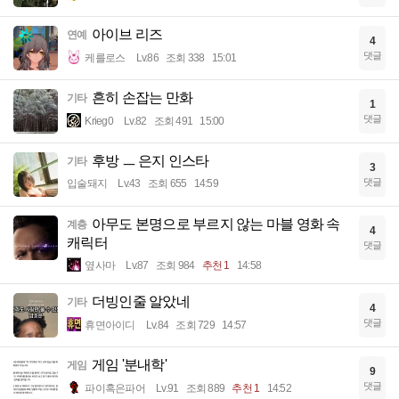
아이브 리즈
연예
4
댓글
케를로스
Lv.86
조회 338
15:01
흔히 손잡는 만화
기타
1
댓글
Krieg0
Lv.82
조회 491
15:00
후방 ㅡ 은지 인스타
기타
3
댓글
입술돼지
Lv.43
조회 655
14:59
아무도 본명으로 부르지 않는 마블 영화 속
계층
4
캐릭터
댓글
옆사마
Lv.87
조회 984
추천 1
14:58
더빙인줄 알았네
기타
4
댓글
휴면아이디
Lv.84
조회 729
14:57
게임 '분내학'
게임
9
댓글
파이혹은파어
Lv.91
조회 889
추천 1
14:52