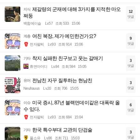
제갈량의 군재에 대해 3가지를 지적한 마오
지식
12
쩌둥
댓글
백합에이슬
Lv.57
조회 533
15:06
여친 복장, 제가 예민한건가요?
계층
9
댓글
전자팔찌
Lv.93
조회 914
15:06
착지 실패한 친구보고 웃는 갈매기
기타
3
댓글
휴면아이디
Lv.84
조회 594
15:05
전남친 자꾸 질투하는 현남친
유머
3
댓글
Neuhauus
Lv.20
조회 706
15:05
미국 증시, 87년 블랙먼데이같은 대폭락 올
이슈
6
수 있다.
댓글
전자팔찌
Lv.93
조회 684
15:04
한국 특수부대 교관의 단검술
기타
3
댓글
풀소유
Lv.86
조회 711
15:03