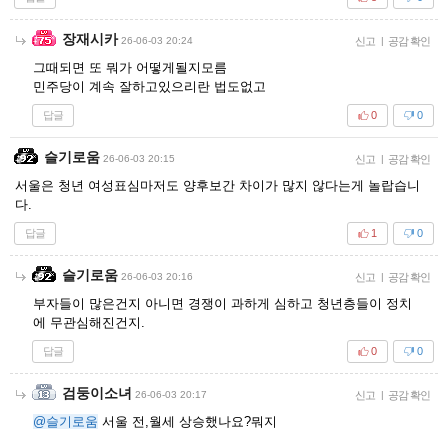
장재시카
26-06-03 20:24
신고
|
공감 확인
그때되면 또 뭐가 어떻게될지모름
민주당이 계속 잘하고있으리란 법도없고
답글
0
0
슬기로움
26-06-03 20:15
신고
|
공감 확인
서울은 청년 여성표심마저도 양후보간 차이가 많지 않다는게 놀랍습니
다.
답글
1
0
슬기로움
26-06-03 20:16
신고
|
공감 확인
부자들이 많은건지 아니면 경쟁이 과하게 심하고 청년층들이 정치
에 무관심해진건지.
답글
0
0
검둥이소녀
26-06-03 20:17
신고
|
공감 확인
@슬기로움
서울 전,월세 상승했나요?뭐지