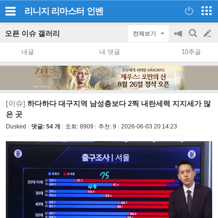
리니지 리마스터
인벤
오픈 이슈 갤러리
전체보기
공
검
글
지
색
내글
내 댓글
10추글
on/off
쓰
기
[이슈]
하다하다 대구지역 남성층보다 2찍 내란세력 지지세가 많
은 곳
Dusked
댓글: 54 개
조회:
8909
추천:
9
2026-06-03 20:14:23