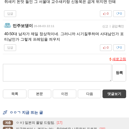
쥐새키 돈맛 들인 그 서울대 교수새키랑 신동욱은 곱게 뒤지면 안돼
답글
0
0
민주보댕이
26-06-03 22:11
신고
|
공감 확인
40-50대 남자가 제일 정상적이네. 그러니까 시기질투하며 사대남인가 포
티남인가 그렇게 프레임을 씌우지
답글
0
0
새로고침
등록
목록
본문
이전
다음
댓글보기
ㅇㅇㄱ 지금 뜨는 글
ㅇㅎ) 일본의 풀발 드림팀.
[17]
계층
지극정성이 느껴지는 어느 AV여배우 나무위키 프로필.
[15]
계층