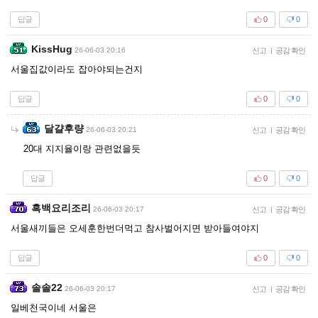
답글
0
0
KissHug
26-06-03 20:16
신고
|
공감 확인
서울집값이라도 잡아야되는건지
답글
0
0
달걀후량
26-06-03 20:21
신고
|
공감 확인
20대 지지율이랑 관련없을듯
답글
0
0
흑백요리조리
26-06-03 20:17
신고
|
공감 확인
서울새끼들은 오세훈한번더먹고 참사벌어지면 받아들여야지
답글
0
0
솔솔22
26-06-03 20:17
신고
|
공감 확인
일베천국이네 서울은