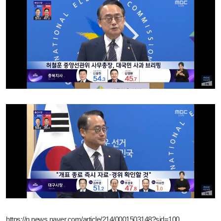
https://n.news.naver.com/article/214/0001503148?sid=100