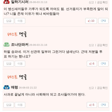
일하기시러
26-06-03 21:13
신고
|
공감 확인
이 병신새끼들우 가루가 되도록 까여도 됨. 선거용지가 부족한게 말이 되
나? 니들 존재 이유가 뭐냐 씨바럼들아
답글
이동
10
0
조나단파커
26-06-03 21:16
신고
|
공감 확인
하필 송파네. 이거 선관위 일부러 그런거다 냄새난다. 근데 저분들 투
표 하기는 했나요?
답글
이동
6
0
매렁
26-06-03 21:22
신고
|
공감 확인
사과로 끝날게 아니라 사퇴해야 되고 조사들어가야 된다.
답글
이동
5
0