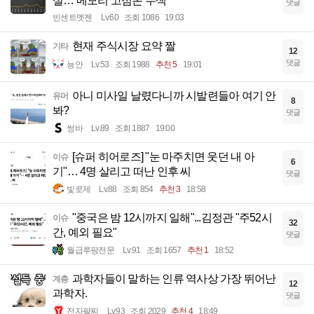
설… 메모리 고점론 무색
댓글
빈센트멧젠
Lv.60
조회 1086
19:03
현재 주식시장 요약 짤
기타
12
댓글
뇽안
Lv.53
조회 1988
추천 5
19:01
아니 미사일 날렸다니까 시발련들아 여기 안
유머
8
봐?
댓글
썽바
Lv.89
조회 1887
19:00
[슈퍼 히어로즈] "눈 마주치면 웃던 내 아
이슈
6
기"… 4명 살리고 떠난 인후 씨
댓글
빛로제
Lv.88
조회 854
추천 3
18:58
"중국은 밤 12시까지 일해"...김정관 "주52시
이슈
32
간, 예외 필요"
댓글
월급루팡전문
Lv.91
조회 1657
추천 1
18:52
과학자들이 말하는 인류 역사상 가장 뛰어난
계층
12
과학자.
댓글
전자팔찌
Lv.93
조회 2029
추천 4
18:49