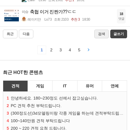
축협 이거 진짠가??ㄷㄷ
이슈
18
댓글
레이키얀
Lv.73
조회 2103
추천 3
18:30
최근
다음
검색
글쓰기
1
2
3
4
5
최근 HOT한 콘텐츠
견적
게임
IT
유머
연예
1
안녕하세요. 180~230정도 선에서 잡고싶습니다.
2
PC 견적 추천 부탁드립니다.
3
(300정도선)3d모델링이랑 각종 게임을 하는데 견적부탁드립니다!300정도선
4
100~140만원 견적 부탁드립니다
5
200 ~ 220 견적 요청 드립니다.