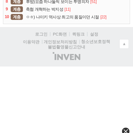
8
계층
[51]
후방)요즘 하나둘씩 보이는 투명의자
9
계층
[11]
축협 개혁하는 박지성
10
계층
[22]
ㅇㅎ) 나이키 역사상 최고의 품질이던 시절
로그인
PC화면
퀵링크
설정
청소년보호정책
이용약관
개인정보처리방침
▲
불법촬영물신고안내
(주)
인
벤