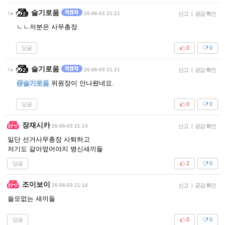
슬기로움
26-06-03 21:21
신고
|
공감 확인
ㄴㄴ저분은 사무총장.
답글
0
0
슬기로움
26-06-03 21:21
신고
|
공감 확인
@슬기로움
위원장이 안나왔네요.
답글
0
0
장재시카
26-06-03 21:14
신고
|
공감 확인
일단 선거사무총장 사퇴하고
저기도 갈아엎어야지 병신새끼들
답글
2
0
조이보이
26-06-03 21:14
신고
|
공감 확인
쓸모없는 새끼들
답글
0
0