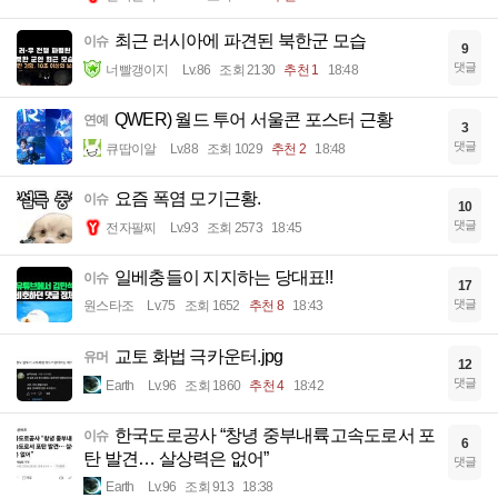
최근 러시아에 파견된 북한군 모습
이슈
9
댓글
너빨갱이지
Lv.86
조회 2130
추천 1
18:48
QWER) 월드 투어 서울콘 포스터 근황
연예
3
댓글
큐땁이알
Lv.88
조회 1029
추천 2
18:48
요즘 폭염 모기근황.
이슈
10
댓글
전자팔찌
Lv.93
조회 2573
18:45
일베충들이 지지하는 당대표!!
이슈
17
댓글
원스타조
Lv.75
조회 1652
추천 8
18:43
교토 화법 극카운터.jpg
유머
12
댓글
Earth
Lv.96
조회 1860
추천 4
18:42
한국도로공사 “창녕 중부내륙고속도로서 포
이슈
6
탄 발견… 살상력은 없어”
댓글
Earth
Lv.96
조회 913
18:38