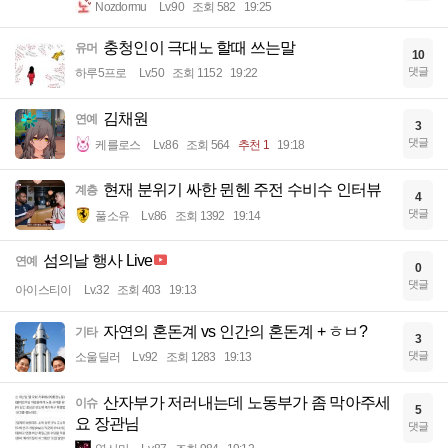
Nozdormu
Lv.90
조회 582
19:25
충청인이 극대노 할때 쓰는말
유머
10
댓글
하루5프로
Lv.50
조회 1152
19:22
김채원
연예
3
댓글
케를로스
Lv.86
조회 564
추천 1
19:18
현재 분위기 싸한 뮌헨 주전 수비수 인터뷰
계층
4
댓글
풀소유
Lv.86
조회 1392
19:14
섬의날 행사 Live
연예
0
댓글
아이스티이
Lv.32
조회 403
19:13
자연의 혼돈계 vs 인간의 혼돈계 + ㅎㅂ?
기타
3
댓글
소울딜러
Lv.92
조회 1283
19:13
산자부가 저러내는데 노동부가 좀 막아주세
이슈
5
요 장관님
댓글