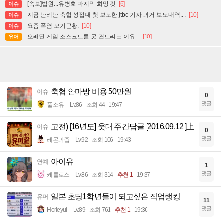
[속보]법원...유병호 마지막 희망 컷
[6]
이슈
지금 난리난 축협 성접대 첫 보도한 jtbc 기자 과거 보도내역....
[10]
이슈
요즘 폭염 모기근황.
[10]
이슈
오래된 게임 소스코드를 못 건드리는 이유...
[10]
유머
축협 안마방 비용 50만원
이슈
0
댓글
풀소유
Lv.86
조회 44
19:47
고전) [16년도] 웃대 주간답글 [2016.09.12.]上
이슈
0
댓글
레몬과즙
Lv.92
조회 106
19:43
아이유
연예
1
댓글
케를로스
Lv.86
조회 314
추천 1
19:37
일본 초딩1학년들이 되고싶은 직업랭킹
유머
11
댓글
Horieyui
Lv.89
조회 761
추천 1
19:36