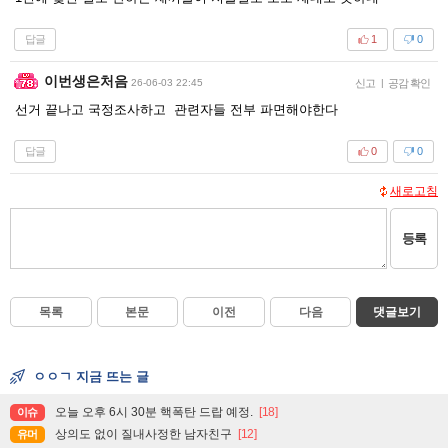
답글
1
0
이번생은처음
26-06-03 22:45
신고
|
공감 확인
선거 끝나고 국정조사하고 관련자들 전부 파면해야한다
답글
0
0
새로고침
등록
목록
본문
이전
다음
댓글보기
ㅇㅇㄱ 지금 뜨는 글
오늘 오후 6시 30분 핵폭탄 드랍 예정.
[18]
이슈
상의도 없이 질내사정한 남자친구
[12]
유머