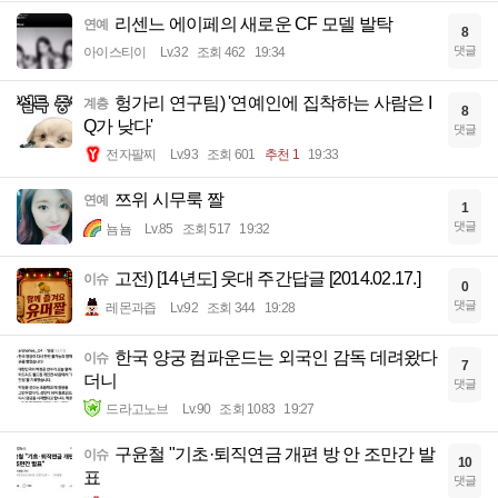
리센느 에이페의 새로운 CF 모델 발탁
연예
8
댓글
아이스티이
Lv.32
조회 462
19:34
헝가리 연구팀) '연예인에 집착하는 사람은 I
계층
8
Q가 낮다'
댓글
전자팔찌
Lv.93
조회 601
추천 1
19:33
쯔위 시무룩 짤
연예
1
댓글
뇸뇸
Lv.85
조회 517
19:32
고전) [14년도] 웃대 주간답글 [2014.02.17.]
이슈
0
댓글
레몬과즙
Lv.92
조회 344
19:28
한국 양궁 컴파운드는 외국인 감독 데려왔다
이슈
7
더니
댓글
드라고노브
Lv.90
조회 1083
19:27
구윤철 "기초·퇴직연금 개편 방 안 조만간 발
이슈
10
표
댓글