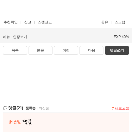
추천확인
신고
스팸신고
공유
스크랩
메뉴
인장보기
EXP 40%
목록
본문
이전
다음
댓글쓰기
댓글
(21)
등록순
|
최신순
새로고침