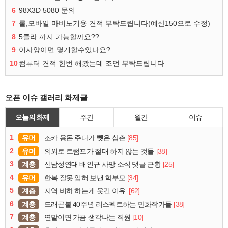
6
98X3D 5080 문의
7
롤,모바일 마비노기용 견적 부탁드립니다(예산150으로 수정)
8
5클라 까지 가능할까요??
9
이사양이면 몇개할수있나요?
10
컴퓨터 견적 한번 해봤는데 조언 부탁드립니다
오픈 이슈 갤러리 화제글
오늘의 화제
주간
월간
이슈
1
유머
[85]
조카 용돈 주다가 뺏은 삼촌
2
유머
[38]
의외로 트럼프가 절대 하지 않는 것들
3
계층
[25]
신남성연대 배인규 사망 소식 댓글 근황
4
유머
[34]
한복 잘못 입혀 보낸 학부모
5
계층
[62]
지역 비하 하는게 웃긴 이유.
6
계층
[38]
드래곤볼 40주년 리스펙트하는 만화작가들
7
계층
[10]
연말이면 가끔 생각나는 직원