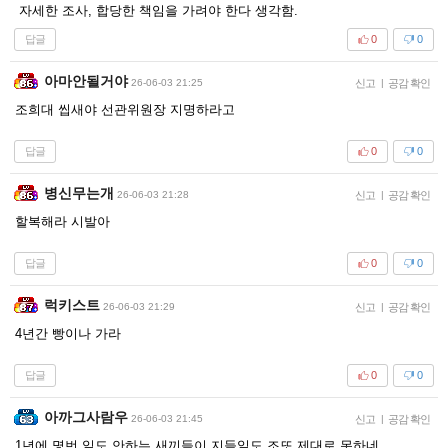
자세한 조사, 합당한 책임을 가려야 한다 생각함.
답글
0
0
아마안될거야
26-06-03 21:25
신고
|
공감 확인
조희대 씹새야 선관위원장 지명하라고
답글
0
0
병신무는개
26-06-03 21:28
신고
|
공감 확인
할복해라 시발아
답글
0
0
럭키스트
26-06-03 21:29
신고
|
공감 확인
4년간 빵이나 가라
답글
0
0
아까그사람우
26-06-03 21:45
신고
|
공감 확인
1년에 몇번 일도 안하는 새끼들이 지들일도 조또 제대로 못하네