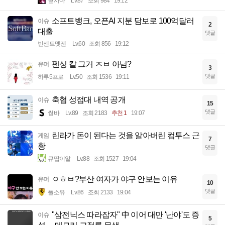
옆사마
Lv.87
조회 984
19:12
소프트뱅크, 오픈AI 지분 담보로 100억달러
이슈
2
대출
댓글
빈센트멧젠
Lv.60
조회 856
19:12
펜싱 칼 그거 ㅈㅂ 아님?
유머
3
댓글
하루5프로
Lv.50
조회 1536
19:11
축협 성접대 내역 공개
이슈
15
댓글
썽바
Lv.89
조회 2183
추천 1
19:07
린라가 돈이 된다는 것을 알아버린 컴투스 근
게임
7
황
댓글
큐땁이알
Lv.88
조회 1527
19:04
ㅇㅎㅂ?부산 여자가 야구 안보는 이유
유머
10
댓글
풀소유
Lv.86
조회 2133
19:04
"삼전닉스 따라잡자" 中 이어 대만 '난야'도 증
이슈
5