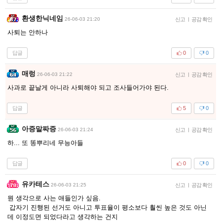
환생한닉네임
26-06-03 21:20
신고
|
공감 확인
사퇴는 안하나
답글
0
0
매렁
26-06-03 21:22
신고
|
공감 확인
사과로 끝날게 아니라 사퇴해야 되고 조사들어가야 된다.
답글
5
0
아증말짜증
26-06-03 21:24
신고
|
공감 확인
하... 또 똥뿌리네 무능아들
답글
0
0
유카테스
26-06-03 21:25
신고
|
공감 확인
뭔 생각으로 사는 애들인가 싶음.
갑자기 진행된 선거도 아니고 투표율이 평소보다 훨씬 높은 것도 아닌
데 이정도면 되었다라고 생각하는 건지