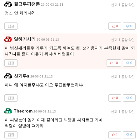
월급루팡전문
26-06-03 21:13
신고
|
공감 확인
정신 안 차리냐?
답글
0
0
일하기시러
26-06-03 21:13
신고
|
공감 확인
이 병신새끼들우 가루가 되도록 까여도 됨. 선거용지가 부족한게 말이 되
나? 니들 존재 이유가 뭐냐 씨바럼들아
답글
10
0
신기루s
26-06-03 21:13
신고
|
공감 확인
아니 왜 여지를주냐고 아오 투표한두번하냐
답글
0
0
Thecrom
26-06-03 21:13
신고
|
공감 확인
이 씨발놈이 임기 이제 끝이라고 빅똥을 싸지르고 가네
썩렬이 옆방에 쳐가라
답글
1
0