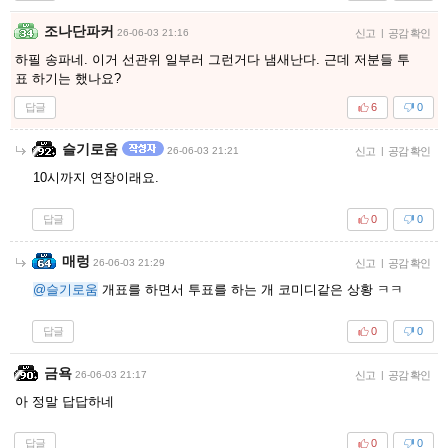
조나단파커
26-06-03 21:16
신고
|
공감 확인
하필 송파네. 이거 선관위 일부러 그런거다 냄새난다. 근데 저분들 투
표 하기는 했나요?
답글
6
0
슬기로움
26-06-03 21:21
신고
|
공감 확인
10시까지 연장이래요.
답글
0
0
매렁
26-06-03 21:29
신고
|
공감 확인
@슬기로움
개표를 하면서 투표를 하는 개 코미디같은 상황 ㅋㅋ
답글
0
0
금욕
26-06-03 21:17
신고
|
공감 확인
아 정말 답답하네
답글
0
0