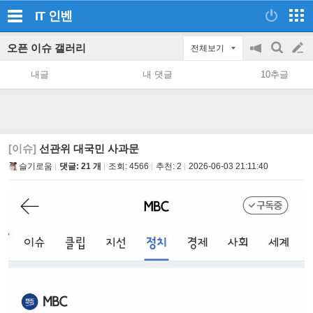
IT
인벤
오픈 이슈 갤러리
전체보기
공
검
글
지
색
내글
내 댓글
10추글
on/off
쓰
기
[이슈]
선관위 대국민 사과문
슬기로움
댓글: 21 개
조회:
4566
추천:
2
2026-06-03 21:11:40