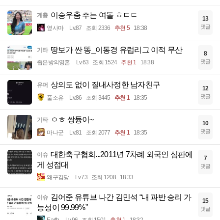
이승우춤 추는 여돌 ㅎㄷㄷ
계층
13
댓글
옆사마
Lv.87
조회 2336
추천 5
18:38
땅보가 싼 똥_이동경 유럽리그 이적 무산
기타
8
댓글
좁은방의영혼
Lv.63
조회 1524
추천 1
18:38
상의도 없이 질내사정한 남자친구
유머
12
댓글
풀소유
Lv.86
조회 3445
추천 1
18:35
ㅇㅎ 쌍듕이~
기타
10
댓글
마나군
Lv.81
조회 2077
추천 1
18:35
대한축구협회...2011년 7차례 외국인 심판에
이슈
7
게 성접대
댓글
왜구김당
Lv.73
조회 1208
18:33
김어준 유튜브 나간 김민석 “내 과반 승리 가
이슈
15
능성이 99.99%”
댓글
Earth
Lv.96
조회 1501
추천 1
18:32