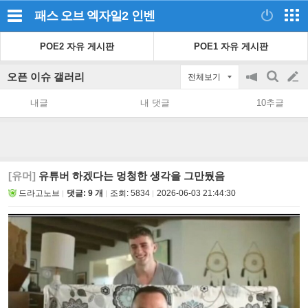
패스 오브 엑자일2
인벤
POE2 자유 게시판
POE1 자유 게시판
오픈 이슈 갤러리
전체보기
공
검
글
지
색
내글
내 댓글
10추글
on/off
쓰
기
[유머]
유튜버 하겠다는 멍청한 생각을 그만뒀음
드라고노브
댓글: 9 개
조회:
5834
2026-06-03 21:44:30