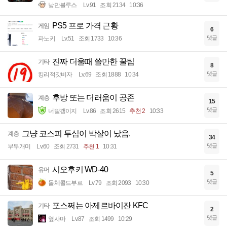
낭만블루스
Lv.91
조회 2134
10:36
PS5 프로 가격 근황
게임
6
댓글
파노키
Lv.51
조회 1733
10:36
진짜 더울때 쓸만한 꿀팁
기타
8
댓글
킹리적갓비자
Lv.69
조회 1888
10:34
후방 또는 더러움이 공존
계층
15
댓글
너빨갱이지
Lv.86
조회 2615
추천 2
10:33
그냥 코스피 투심이 박살이 났음.
계층
34
댓글
부두개미
Lv.60
조회 2731
추천 1
10:31
시오후키 WD-40
유머
5
댓글
돌체콜드부르
Lv.79
조회 2093
10:30
포스쩌는 아제르바이잔 KFC
기타
2
댓글
옆사마
Lv.87
조회 1499
10:29