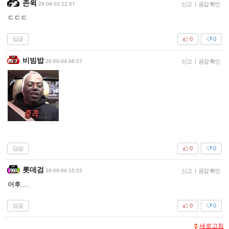
존윅
26-06-03 22:07
신고
|
공감 확인
ㄷㄷㄷ
답글
0
0
비빔밥
26-06-04 08:27
신고
|
공감 확인
답글
0
0
롯데검
26-06-04 15:52
신고
|
공감 확인
어후....
답글
0
0
새로고침