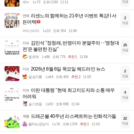
댓글
세누
Lv.72
조회 1160
11:11
리센느와 함께하는 21주년 이벤트 특강! l 서
연예
2
든어택
댓글
아이스티이
Lv.32
조회 354
11:08
김민석 "정청래, 반명이자 분열주의‥'명청대
이슈
25
전'은 불편한 진실"
댓글
빛로제
Lv.88
조회 779
추천 1
11:06
2026년 8월 6일 목요일 헤드라인 뉴스
이슈
2
댓글
달섭지롱
Lv.94
조회 405
추천 2
11:05
이란 대통령 "현재 최고지도자와 소통 매우
이슈
4
어려워
댓글
슬기로움
Lv.92
조회 699
11:04
드래곤볼 40주년 리스펙트하는 만화작가들
계층
22
댓글
불타는궁딩이
Lv.76
조회 1378
추천 1
11:03