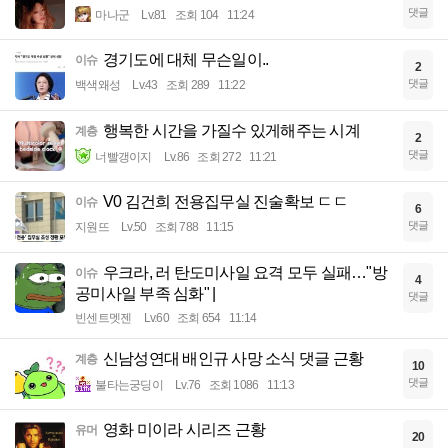
댓글
마나군
Lv.81
조회 104
11:24
경기도에 대체 무슨일이..
이슈
2
댓글
백색왜성
Lv.43
조회 289
11:22
행복한 시간을 가질수 있게해주는 시계
계층
2
댓글
너빨갱이지
Lv.86
조회 272
11:21
V0 김건희 전용집무실 진술확보 ㄷㄷ
이슈
6
댓글
지원뜨
Lv.50
조회 788
11:15
우크라, 러 탄도미사일 요격 모두 실패…"방
이슈
4
공미사일 부족 심화" |
댓글
빈센트멧젠
Lv.60
조회 654
11:14
신남성연대 배인규 사망 소식 댓글 근황
계층
10
댓글
불타는궁딩이
Lv.76
조회 1086
11:13
영화 미이라 시리즈 근황
유머
20