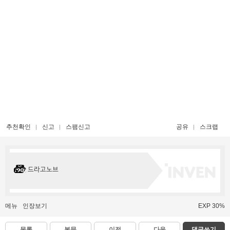
추천확인
신고
스팸신고
공유
스크랩
드라고노브
메뉴
인장보기
EXP 30%
목록
본문
이전
다음
댓글쓰기