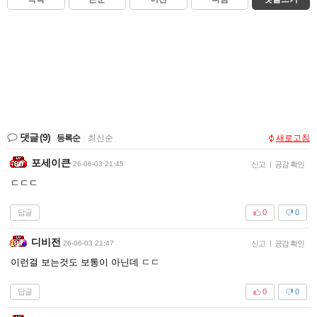
댓글
(9)
등록순
|
최신순
새로고침
포세이큰
26-06-03 21:45
신고
|
공감 확인
ㄷㄷㄷ
답글
0
0
디비전
26-06-03 21:47
신고
|
공감 확인
이런걸 보는것도 보통이 아닌데 ㄷㄷ
답글
0
0