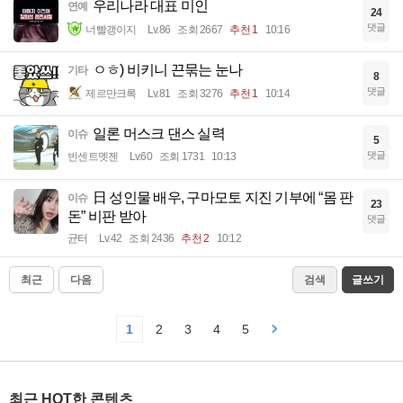
우리나라 대표 미인
연예
24
댓글
너빨갱이지
Lv.86
조회 2667
추천 1
10:16
ㅇㅎ) 비키니 끈묶는 눈나
기타
8
댓글
제르만크록
Lv.81
조회 3276
추천 1
10:14
일론 머스크 댄스 실력
이슈
5
댓글
빈센트멧젠
Lv.60
조회 1731
10:13
日 성인물 배우, 구마모토 지진 기부에 “몸 판
이슈
23
돈” 비판 받아
댓글
균터
Lv.42
조회 2436
추천 2
10:12
최근
다음
검색
글쓰기
1
2
3
4
5
최근 HOT한 콘텐츠