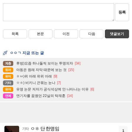
등록
목록
본문
이전
다음
댓글보기
ㅇㅇㄱ 지금 뜨는 글
후방)요즘 하나둘씩 보이는 투명의자
[34]
계층
야동은 원래 자막 때문에 보는 것
[15]
유머
ㅎㅂ)위 아래 위위 아래
[9]
유머
ㅇㅎ) 비키니 끈묶는 눈나
[7]
기타
유명 논문 저자가 공식석상에 안 나타나는 이유
[6]
유머
연기자를 꿈꿨던 22살의 탁재훈
[14]
연예
ㅇㅎ 단 한명임
기타
1