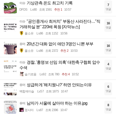
기상관측 온도 최고치 기록
이슈
7
댓글
DFDS
Lv.80
조회 1591
추천 1
10:57
"공인중개사 최저치" 부동산 사라진다…"직
이슈
16
거래하실 분" 220배 폭등 [자막뉴스]
댓글
풀소유
Lv.86
조회 1152
10:56
20년간 대화 없이 애만 3명인 니뽄 부부
유머
16
댓글
풀소유
Lv.86
조회 2372
추천 2
10:53
경찰, '홍명보 선임 의혹' 대한축구협회 압수
이슈
4
수색
댓글
슬기로움
Lv.92
조회 780
추천 4
10:52
성급하게 '해치웠나?' 하면 안되는이유
유머
6
댓글
백합에이슬
Lv.57
조회 1875
10:47
남자가 서울에 살아야 하는 이유.jpg
유머
8
댓글
옆사마
Lv.87
조회 2396
10:47