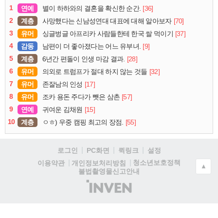
1
연예
[36]
별이 하하와의 결혼을 확신한 순간.
2
계층
[70]
사망했다는 신남성연대 대표에 대해 알아보자
3
유머
[37]
싱글벙글 아프리카 사람들한테 한국 쌀 먹이기
4
감동
[9]
남편이 더 좋아졌다는 어느 유부녀.
5
계층
[28]
6년간 편돌이 인생 마감 결과.
6
유머
[32]
의외로 트럼프가 절대 하지 않는 것들
7
유머
[17]
존잘남의 인성
8
유머
[57]
조카 용돈 주다가 뺏은 삼촌
9
연예
[15]
귀여운 김채원
10
계층
[55]
ㅇㅎ) 우중 캠핑 최고의 장점.
로그인
PC화면
퀵링크
설정
청소년보호정책
이용약관
개인정보처리방침
▲
불법촬영물신고안내
(주)
인
벤