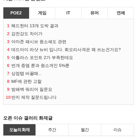
POE2
게임
IT
유머
연예
1
헤드헌터 13개 도박 결과
2
감전강도 차이가
3
아마존 패시브 원소쇄도 관련
4
데드아이 라샷 뉴비 입니다. 회오리사격은 왜 쓰는건가요?
5
아틀라스 포인트 2가 부족한데요
6
번개 증뎀 룬과 원소게인 5%룬
7
상점탭 바꿀때...
8
MF에 관한 고찰
9
방패벽 워리어 질문요
10
반지 제작 질문드립니다
오픈 이슈 갤러리 화제글
오늘의 화제
주간
월간
이슈