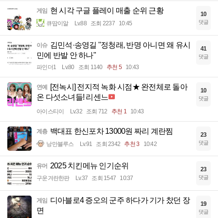
현 시각 구글 플레이 매출 순위 근황
게임
10
댓글
큐땁이알
Lv.88
조회 2237
10:45
김민석·송영길 "정청래, 반명 아니면 왜 유시
이슈
41
민에 반발 안 하나"
댓글
파인더1
Lv.80
조회 1140
추천 5
10:43
[전녹시] 전지적 녹화 시점★ 완전체로 돌아
연예
10
온 다섯소녀들! 리센느
댓글
아이스티이
Lv.32
조회 712
추천 1
10:43
백대표 한신포차 13000원 짜리 계란찜
계층
23
댓글
낭만블루스
Lv.91
조회 2342
추천 3
10:42
2025 치킨메뉴 인기순위
유머
23
댓글
구운겨란한판
Lv.37
조회 1547
10:37
디아블로4 증오의 군주 하다가 기가 찼던 장
게임
19
면
댓글