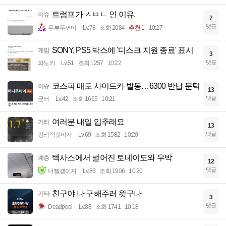
트럼프가 ㅅㅂㄴ 인 이유.
이슈
7
댓글
두부두꺼비
Lv.78
조회 2084
추천 1
10:27
SONY, PS5 박스에 '디스크 지원 종료' 표시
게임
3
댓글
파노키
Lv.51
조회 1257
10:22
코스피 매도 사이드카 발동…6300 반납 문턱
이슈
13
댓글
균터
Lv.42
조회 1665
10:21
여러분 내일 입추래요
기타
13
댓글
킹리적갓비자
Lv.69
조회 1582
10:20
텍사스에서 벌어진 토네이도와 우박
계층
12
댓글
너빨갱이지
Lv.86
조회 1906
10:20
친구야 나 구해주러 왓구나
기타
3
댓글
Deadpool
Lv.88
조회 1741
10:18