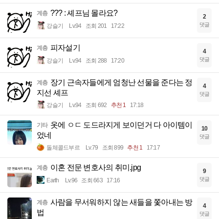
??? : 셰프님 몰라요?
계층
2
댓글
강슬기
Lv.94
조회 201
17:22
피자설기
계층
4
댓글
강슬기
Lv.94
조회 288
17:20
장기 근속자들에게 엄청난 선물을 준다는 정
계층
4
지선 셰프
댓글
강슬기
Lv.94
조회 692
추천 1
17:18
옷에 ㅇㄷ 도드라지게 보이던거 다 아이템이
기타
10
었네
댓글
돌체콜드부르
Lv.79
조회 899
추천 1
17:17
이혼 전문 변호사의 취미.jpg
계층
9
댓글
Earth
Lv.96
조회 663
17:16
사람을 무서워하지 않는 새들을 쫓아내는 방
계층
4
법
댓글