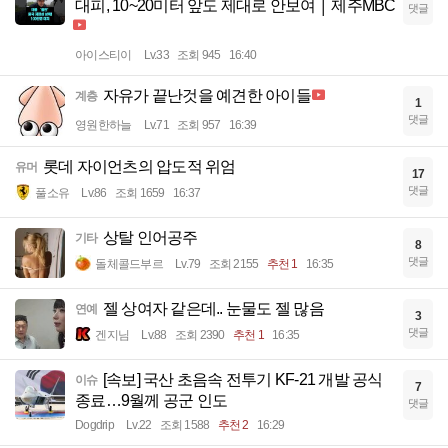
대피, 10~20미터 앞도 제대로 안보여 │ 제주MBC
댓글
아이스티이
Lv.33
조회 945
16:40
자유가 끝난것을 예견한 아이들
계층
1
댓글
영원한하늘
Lv.71
조회 957
16:39
롯데 자이언츠의 압도적 위엄
유머
17
댓글
풀소유
Lv.86
조회 1659
16:37
상탈 인어공주
기타
8
댓글
돌체콜드부르
Lv.79
조회 2155
추천 1
16:35
젤 상여자 같은데.. 눈물도 젤 많음
연예
3
댓글
겐지님
Lv.88
조회 2390
추천 1
16:35
[속보] 국산 초음속 전투기 KF-21 개발 공식
이슈
7
종료…9월께 공군 인도
댓글
Dogdrip
Lv.22
조회 1588
추천 2
16:29