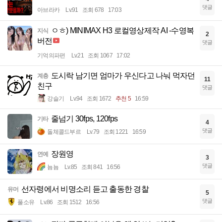
댓글
아브라카
Lv.91
조회 678
17:03
ㅇㅎ) MINIMAX H3 로컬영상제작 AI -수영복
지식
2
버전
댓글
기억의파편
Lv.21
조회 1067
17:02
도시락 남기면 엄마가 우신다고 나눠 먹자던
계층
11
친구
댓글
강슬기
Lv.94
조회 1672
추천 5
16:59
줄넘기 30fps, 120fps
기타
4
댓글
돌체콜드부르
Lv.79
조회 1221
16:59
장원영
연예
3
댓글
뇸뇸
Lv.85
조회 841
16:56
선자령에서 비명소리 듣고 출동한 경찰
유머
5
댓글
풀소유
Lv.86
조회 1512
16:56