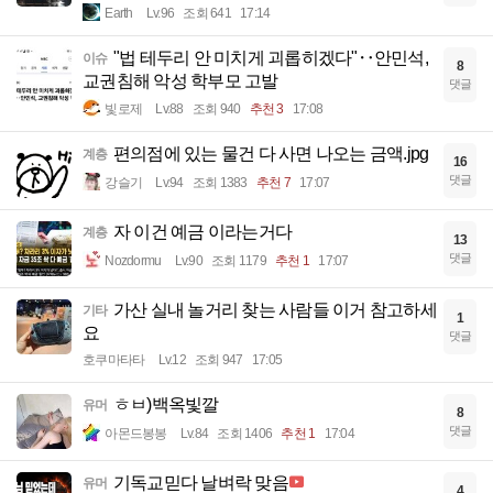
Earth
Lv.96
조회 641
17:14
"법 테두리 안 미치게 괴롭히겠다"‥안민석,
이슈
8
교권침해 악성 학부모 고발
댓글
빛로제
Lv.88
조회 940
추천 3
17:08
편의점에 있는 물건 다 사면 나오는 금액.jpg
계층
16
댓글
강슬기
Lv.94
조회 1383
추천 7
17:07
자 이건 예금 이라는거다
계층
13
댓글
Nozdormu
Lv.90
조회 1179
추천 1
17:07
가산 실내 놀거리 찾는 사람들 이거 참고하세
기타
1
요
댓글
호쿠마타타
Lv.12
조회 947
17:05
ㅎㅂ)백옥빛깔
유머
8
댓글
아몬드봉봉
Lv.84
조회 1406
추천 1
17:04
기독교믿다 날벼락 맞음
유머
4