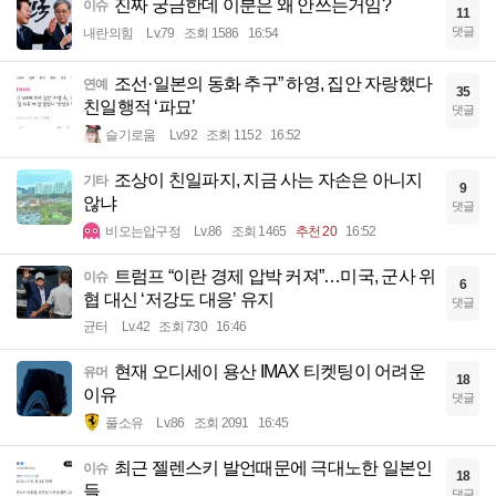
진짜 궁금한데 이분은 왜 안쓰는거임?
이슈
11
댓글
내란의힘
Lv.79
조회 1586
16:54
조선·일본의 동화 추구” 하영, 집안 자랑했다
연예
35
친일행적 ‘파묘’
댓글
슬기로움
Lv.92
조회 1152
16:52
조상이 친일파지, 지금 사는 자손은 아니지
기타
9
않냐
댓글
비오는압구정
Lv.86
조회 1465
추천 20
16:52
트럼프 “이란 경제 압박 커져”…미국, 군사 위
이슈
6
협 대신 ‘저강도 대응’ 유지
댓글
균터
Lv.42
조회 730
16:46
현재 오디세이 용산 IMAX 티켓팅이 어려운
유머
18
이유
댓글
풀소유
Lv.86
조회 2091
16:45
최근 젤렌스키 발언때문에 극대노한 일본인
이슈
18
들
댓글