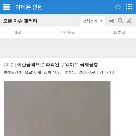
아이온
인벤
오픈 이슈 갤러리
전체보기
공
검
글
지
색
내글
내 댓글
10추글
on/off
쓰
기
[이슈]
이란공격으로 파괴된 쿠웨이트 국제공항
빈센트멧젠
댓글: 6 개
조회:
5098
추천:
1
2026-06-03 21:57:18