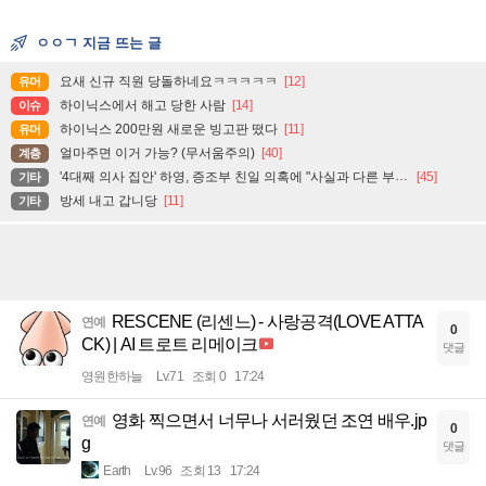
ㅇㅇㄱ 지금 뜨는 글
요새 신규 직원 당돌하네요ㅋㅋㅋㅋㅋ
[12]
유머
하이닉스에서 해고 당한 사람
[14]
이슈
하이닉스 200만원 새로운 빙고판 떴다
[11]
유머
얼마주면 이거 가능? (무서움주의)
[40]
계층
'4대째 의사 집안' 하영, 증조부 친일 의혹에 "사실과 다른 부분 있어"
[45]
기타
방세 내고 갑니당
[11]
기타
RESCENE (리센느) - 사랑공격(LOVE ATTA
연예
0
CK) | AI 트로트 리메이크
댓글
영원한하늘
Lv.71
조회 0
17:24
영화 찍으면서 너무나 서러웠던 조연 배우.jp
연예
0
g
댓글
Earth
Lv.96
조회 13
17:24