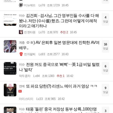
미뉴에뜨
Lv.78
조회 1729
16:45
김건희 - 검사님, 그간 영부인들 수사를 다 해
이슈
4
봤나. 저만 (수사를) 했죠. 그런데 어떻게 이례적
댓글
이라고 얘기하나
진겟타원
Lv.70
조회 970
추천 2
16:45
ㅇㅎ) AV 은퇴후 일본 명문대에 진학한 AV여
계층
16
배우..
댓글
전자팔찌
Lv.93
조회 2577
16:43
전원 꺼도 중국으로 '삐삑'‥英 1급 비밀 털렸
이슈
6
나 '발칵'
댓글
작두콩차
Lv.84
조회 1383
추천 1
16:42
또 파묘 당한(?) 리센느 메이 과거 영상 ㅋㅋ
연예
9
댓글
아이스티이
Lv.33
조회 965
16:42
태풍 '돌핀' 중국 저장성 동부 상륙..100만명
이슈
3