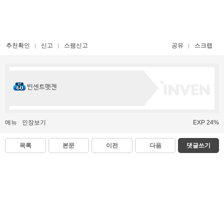
추천확인
신고
스팸신고
공유
스크랩
빈센트멧젠
메뉴
인장보기
EXP 24%
목록
본문
이전
다음
댓글쓰기