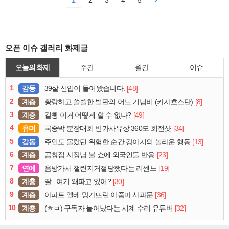
1
2
3
4
5
오픈 이슈 갤러리 화제글
오늘의 화제
주간
월간
이슈
1
감동
[48]
39살 신입이 들어왔습니다.
2
계층
[8]
황량하고 쓸쓸한 벌판의 어느 기념비 (카자흐스탄)
3
계층
[49]
길빵 이거 어떻게 할 수 없나?
4
유머
[34]
국중박 분장대회 반가사유상 360도 회전샷
5
감동
[13]
주인도 몰랐던 위험한 순간 강아지의 놀라운 행동
6
계층
[23]
곱창집 사장님 불 쇼에 외국인들 반응
7
연예
[19]
음방가서 챌린지거절당했다는 리센느
8
계층
[30]
딸...여기 왜파고 있어?
9
계층
[36]
아파트 엘베 망가뜨린 아줌마 사과문
10
계층
[32]
(ㅎㅂ) 구독자 늘어났다는 시계 수리 유튜버