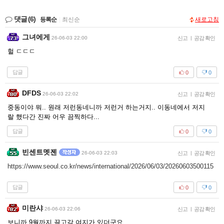
댓글
(6)
등록순
|
최신순
새로고침
그녀에게
26-06-03 22:00
신고
|
공감 확인
헐 ㄷㄷㄷ
답글
0
0
DFDS
26-06-03 22:02
신고
|
공감 확인
중동이야 뭐.. 원래 저런동네니까 저런거 하는거지.. 이동네에서 저지
랄 했다간 진짜 어우 끔찍하다...
답글
0
0
빈센트멧젠
26-06-03 22:03
신고
|
공감 확인
https://www.seoul.co.kr/news/international/2026/06/03/20260603500115
답글
0
0
미란샤
26-06-03 22:06
신고
|
공감 확인
보니까 9월까지 끌고갈 여지가 있더군요