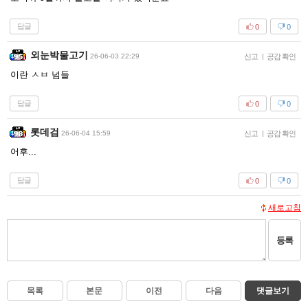
답글
0
0
외눈박물고기
26-06-03 22:29
신고
|
공감 확인
이란 ㅅㅂ 넘들
답글
0
0
롯데검
26-06-04 15:59
신고
|
공감 확인
어후...
답글
0
0
새로고침
등록
목록
본문
이전
다음
댓글보기