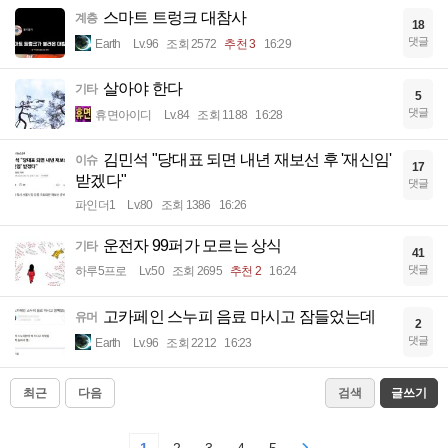
스마트 트렁크 대참사
계층
18
댓글
Earth
Lv.96
조회 2572
추천 3
16:29
살아야 한다
기타
5
댓글
휴면아이디
Lv.84
조회 1188
16:28
김민석 "당대표 되면 내년 재보선 후 '재신임'
이슈
17
받겠다"
댓글
파인더1
Lv.80
조회 1386
16:26
운전자 99퍼가 모르는 상식
기타
41
댓글
하루5프로
Lv.50
조회 2695
추천 2
16:24
고카페인 스누피 음료 마시고 잠들었는데
유머
2
댓글
Earth
Lv.96
조회 2212
16:23
최근
다음
검색
글쓰기