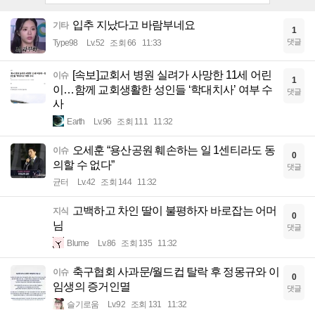
입추 지났다고 바람부네요
기타
1
댓글
Type98
Lv.52
조회 66
11:33
[속보]교회서 병원 실려가 사망한 11세 어린
이슈
1
이…함께 교회생활한 성인들 ‘학대치사’ 여부 수
댓글
사
Earth
Lv.96
조회 111
11:32
오세훈 “용산공원 훼손하는 일 1센티라도 동
이슈
0
의할 수 없다”
댓글
균터
Lv.42
조회 144
11:32
고백하고 차인 딸이 불평하자 바로잡는 어머
지식
0
님
댓글
Blume
Lv.86
조회 135
11:32
축구협회 사과문/월드컵 탈락 후 정몽규와 이
이슈
0
임생의 증거인멸
댓글
슬기로움
Lv.92
조회 131
11:32