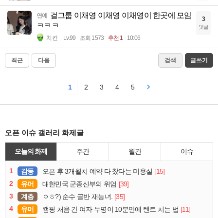
걸그룹 이채영 이채영 이채영이 한곳에 모임
연예
3
ㅋㅋㅋ
댓글
치킨
Lv.99
조회 1573
추천 1
10:06
최근
다음
검색
글쓰기
1
2
3
4
5
오픈 이슈 갤러리 화제글
오늘의 화제
주간
월간
이슈
1
감동
[15]
오픈 후 3개월치 예약 다 찼다는 미용실
2
유머
[39]
대한민국 군종신부의 위엄
3
계층
[35]
ㅇㅎ?) 순수 골반 재능녀.
4
유머
[11]
캠핑 처음 간 여자 두명이 10분만에 텐트 치는 법