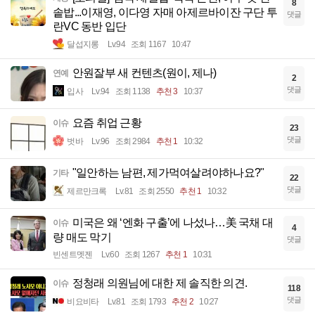
8
솥밥...이재영, 이다영 자매 아제르바이잔 구단 투
댓글
란VC 동반 입단
달섭지롱
Lv.94
조회 1167
10:47
안원잘부 새 컨텐츠(원이, 제나)
연예
2
댓글
입사
Lv.94
조회 1138
추천 3
10:37
요즘 취업 근황
이슈
23
댓글
벗바
Lv.96
조회 2984
추천 1
10:32
"일안하는 남편, 제가먹여살려야하나요?"
기타
22
댓글
제르만크록
Lv.81
조회 2550
추천 1
10:32
미국은 왜 ‘엔화 구출’에 나섰나…美 국채 대
이슈
4
량 매도 막기
댓글
빈센트멧젠
Lv.60
조회 1267
추천 1
10:31
정청래 의원님에 대한 제 솔직한 의견.
이슈
118
댓글
비요비타
Lv.81
조회 1793
추천 2
10:27