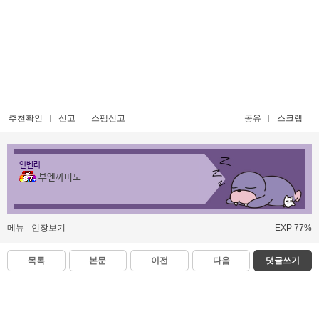
추천확인
신고
스팸신고
공유
스크랩
인벤러
부엔까미노
메뉴
인장보기
EXP 77%
목록
본문
이전
다음
댓글쓰기