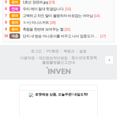
5
유머
[19]
1호선 장판파.jpg
6
연예
[15]
우리 메이 절대 핫걸입니다.
7
유머
[14]
고백하고 차인 딸이 불평하자 바로잡는 어머님
8
유머
[26]
ㅎㅂ) 미니스커트
9
유머
[15]
축협을 한번에 보여주는 짤
10
계층
[17]
단지 내 방송 아나운서를 바꾸고 나서 집중도가 확 올라갔다는 한 아파트의 안내방송
로그인
PC화면
퀵링크
설정
청소년보호정책
이용약관
개인정보처리방침
▲
불법촬영물신고안내
(주)
인
벤