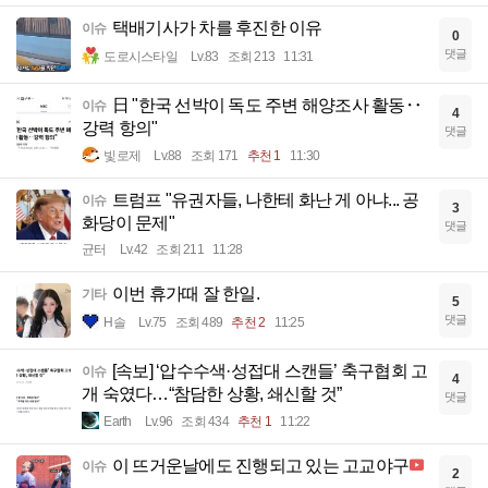
택배기사가 차를 후진한 이유
이슈
0
댓글
도로시스타일
Lv.83
조회 213
11:31
日 "한국 선박이 독도 주변 해양조사 활동‥
이슈
4
강력 항의"
댓글
빛로제
Lv.88
조회 171
추천 1
11:30
트럼프 "유권자들, 나한테 화난 게 아냐... 공
이슈
3
화당이 문제"
댓글
균터
Lv.42
조회 211
11:28
이번 휴가때 잘 한일.
기타
5
댓글
H솔
Lv.75
조회 489
추천 2
11:25
[속보] ‘압수수색·성접대 스캔들’ 축구협회 고
이슈
4
개 숙였다…“참담한 상황, 쇄신할 것”
댓글
Earth
Lv.96
조회 434
추천 1
11:22
이 뜨거운날에도 진행되고 있는 고교야구
이슈
2