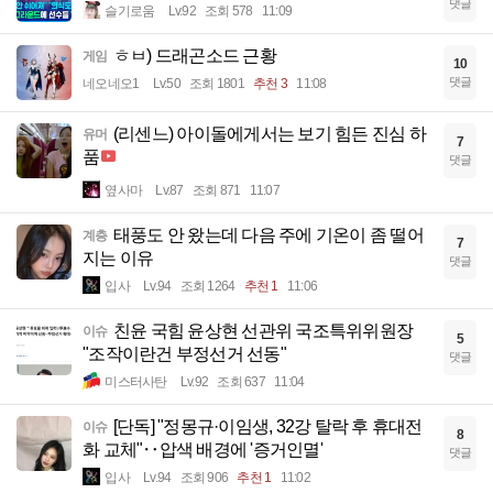
댓글
슬기로움
Lv.92
조회 578
11:09
ㅎㅂ) 드래곤소드 근황
게임
10
댓글
네오네오1
Lv.50
조회 1801
추천 3
11:08
(리센느) 아이돌에게서는 보기 힘든 진심 하
유머
7
품
댓글
옆사마
Lv.87
조회 871
11:07
태풍도 안 왔는데 다음 주에 기온이 좀 떨어
계층
7
지는 이유
댓글
입사
Lv.94
조회 1264
추천 1
11:06
친윤 국힘 윤상현 선관위 국조특위위원장
이슈
5
"조작이란건 부정선거 선동"
댓글
미스터사탄
Lv.92
조회 637
11:04
[단독] "정몽규·이임생, 32강 탈락 후 휴대전
이슈
8
화 교체"‥압색 배경에 '증거인멸'
댓글
입사
Lv.94
조회 906
추천 1
11:02