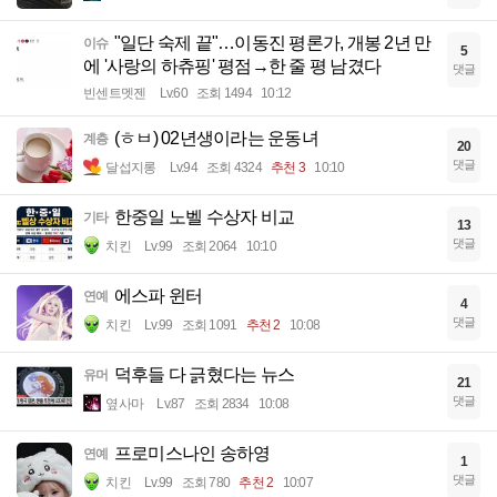
"일단 숙제 끝"…이동진 평론가, 개봉 2년 만
이슈
5
에 '사랑의 하츄핑' 평점→한 줄 평 남겼다
댓글
빈센트멧젠
Lv.60
조회 1494
10:12
(ㅎㅂ) 02년생이라는 운동녀
계층
20
댓글
달섭지롱
Lv.94
조회 4324
추천 3
10:10
한중일 노벨 수상자 비교
기타
13
댓글
치킨
Lv.99
조회 2064
10:10
에스파 윈터
연예
4
댓글
치킨
Lv.99
조회 1091
추천 2
10:08
덕후들 다 긁혔다는 뉴스
유머
21
댓글
옆사마
Lv.87
조회 2834
10:08
프로미스나인 송하영
연예
1
댓글
치킨
Lv.99
조회 780
추천 2
10:07