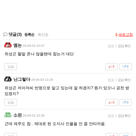
댓글
(3)
등록순
|
최신순
새로고침
멤논
26-06-03 22:07
신고
|
공감 확인
위성곤 할말 존나 많을텐데 참는거 대단
답글
0
0
난그렇다
26-06-03 22:26
신고
|
공감 확인
위성곤 저아저씨 반명으로 알고 있는데 잘 하겠지? 뭔가 있으니 공천 받
았겠지?
답글
0
0
소핀
26-06-03 22:28
신고
|
공감 확인
근데 제주도 참.. 제대로 된 도지사 인물을 안 줌 안타까움.