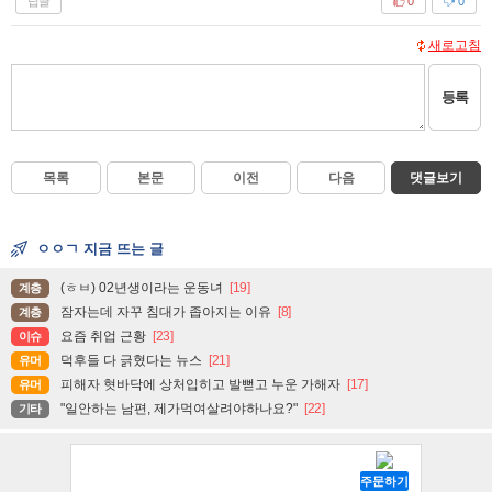
답글
0
0
새로고침
등록
목록
본문
이전
다음
댓글보기
ㅇㅇㄱ 지금 뜨는 글
(ㅎㅂ) 02년생이라는 운동녀
[19]
계층
잠자는데 자꾸 침대가 좁아지는 이유
[8]
계층
요즘 취업 근황
[23]
이슈
덕후들 다 긁혔다는 뉴스
[21]
유머
피해자 혓바닥에 상처입히고 발뻗고 누운 가해자
[17]
유머
"일안하는 남편, 제가먹여살려야하나요?"
[22]
기타