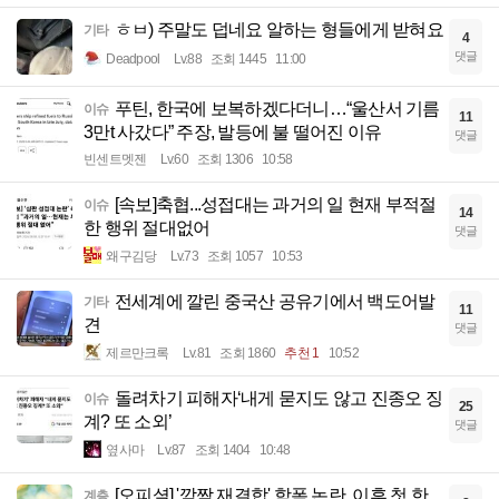
ㅎㅂ) 주말도 덥네요 알하는 형들에게 받혀요
기타
4
댓글
Deadpool
Lv.88
조회 1445
11:00
푸틴, 한국에 보복하겠다더니…“울산서 기름
이슈
11
3만t 사갔다” 주장, 발등에 불 떨어진 이유
댓글
빈센트멧젠
Lv.60
조회 1306
10:58
[속보]축협...성접대는 과거의 일 현재 부적절
이슈
14
한 행위 절대없어
댓글
왜구김당
Lv.73
조회 1057
10:53
전세계에 깔린 중국산 공유기에서 백도어발
기타
11
견
댓글
제르만크록
Lv.81
조회 1860
추천 1
10:52
돌려차기 피해자‘내게 묻지도 않고 진종오 징
이슈
25
계? 또 소외’
댓글
옆사마
Lv.87
조회 1404
10:48
[오피셜] '깜짝 재결합' 학폭 논란, 이후 첫 한
계층