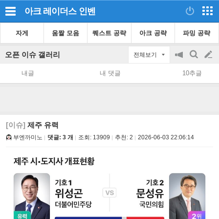
아크 레이더스
인벤
자게
움짤 모음
퀘스트 공략
아크 공략
파밍 공략
오픈 이슈 갤러리
전체보기
공
검
글
지
색
내글
내 댓글
10추글
on/off
쓰
기
[이슈]
제주 유력
부엔까미노
댓글: 3 개
조회:
13909
추천:
2
2026-06-03 22:06:14