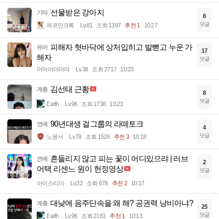
선물받은 강아지
기타
6
댓글
제르만크록
Lv.81
조회 1397
추천 1
10:27
피해자 혓바닥에 상처입히고 발뻗고 누운 가
유머
17
해자
댓글
머머머머머며
Lv.38
조회 2717
10:23
김선태 근황
계층
8
댓글
Earth
Lv.96
조회 1738
10:23
90년대생 걸그룹의 라떼토크
연예
4
댓글
노윤서
Lv.78
조회 1529
추천 3
10:18
흔들리지 않고 피는 꽃이 어디있으랴 | 러브
연예
2
어택 리센느 원이 헌정영상
댓글
아이스티이
Lv.32
조회 678
추천 2
10:17
대낮에 음주단속을 왜 해? 공권력 낭비아냐?
계층
25
댓글
Earth
Lv.96
조회 2181
추천 1
10:13