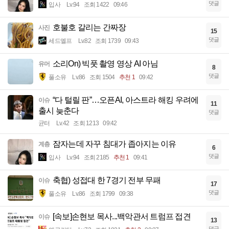
댓글
입사
Lv.94
조회 1422
09:46
호불호 갈리는 간짜장
사진
15
댓글
세드엘프
Lv.82
조회 1739
09:43
소리On) 빅풋 촬영 영상 AI 아님
유머
8
댓글
풀소유
Lv.86
조회 1504
추천 1
09:42
“다 털릴 판”…오픈AI, 아스트라 해킹 우려에
이슈
11
출시 늦춘다
댓글
균터
Lv.42
조회 1213
09:42
잠자는데 자꾸 침대가 좁아지는 이유
계층
6
댓글
입사
Lv.94
조회 2185
추천 1
09:41
축협) 성접대 한 7경기 전부 무패
이슈
17
댓글
풀소유
Lv.86
조회 1799
09:38
[속보]손현보 목사...백악관서 트럼프 접견
이슈
13
댓글