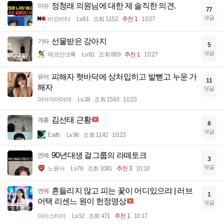
정청래 의원님에 대한 제 솔직한 의견.
이슈
77
댓글
비요비타
Lv.81
조회 1152
추천 1
10:27
선물받은 강아지
기타
5
댓글
제르만크록
Lv.81
조회 889
추천 1
10:27
피해자 혓바닥에 상처입히고 발뻗고 누운 가
유머
11
해자
댓글
머머머머머며
Lv.38
조회 1563
10:23
김선태 근황
계층
8
댓글
Earth
Lv.96
조회 1142
10:23
90년대생 걸그룹의 라떼토크
연예
3
댓글
노윤서
Lv.78
조회 1081
추천 3
10:18
흔들리지 않고 피는 꽃이 어디있으랴 | 러브
연예
1
어택 리센느 원이 헌정영상
댓글
아이스티이
Lv.32
조회 471
추천 1
10:17