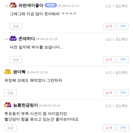
파란색이좋아
26-06-03 22:12
신고
|
공감 확인
그래그래 지금 많이 웃어둬라 ㅋㅋㅋㅋ
답글
0
0
존재하다
26-06-03 22:16
신고
|
공감 확인
닉언 일치에 박수를 보냅니다...
답글
0
0
왔더뿩
26-06-03 22:14
신고
|
공감 확인
유정복 오래도 해먹었다 그만하자
답글
0
0
늠름한곰팅이
26-06-03 22:18
신고
|
공감 확인
투표용지 부족 사건이 참 어이없지만
빨간당이 힘을 못쓰고 있는건 좋아보이네요
답글
0
0