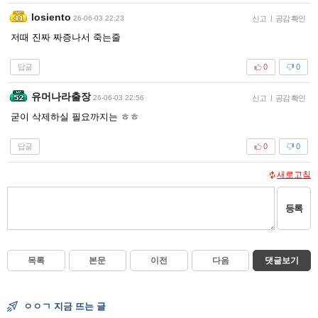
losiento
26-06-03 22:23
신고
|
공감 확인
저때 진짜 짜증나서 죽는줄
답글
0
0
유머나라출장
26-06-03 22:56
신고
|
공감 확인
굳이 삭제하실 필요까지는 ㅎㅎ
답글
0
0
새로고침
등록
목록
본문
이전
다음
댓글보기
ㅇㅇㄱ 지금 뜨는 글