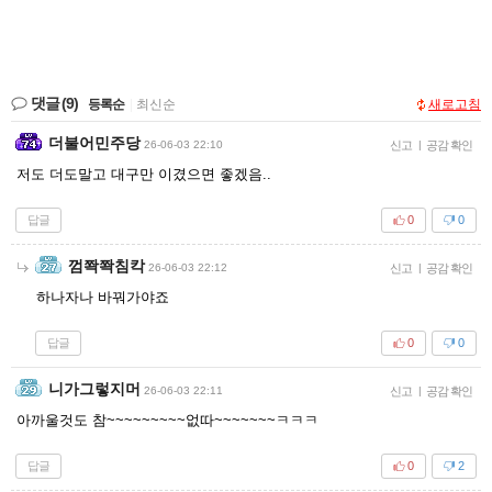
댓글
(9)
등록순
|
최신순
새로고침
더불어민주당
26-06-03 22:10
신고
|
공감 확인
저도 더도말고 대구만 이겼으면 좋겠음..
답글
0
0
껌쫙쫙침칵
26-06-03 22:12
신고
|
공감 확인
하나자나 바꿔가야죠
답글
0
0
니가그렇지머
26-06-03 22:11
신고
|
공감 확인
아까울것도 참~~~~~~~~~없따~~~~~~~ㅋㅋㅋ
답글
0
2