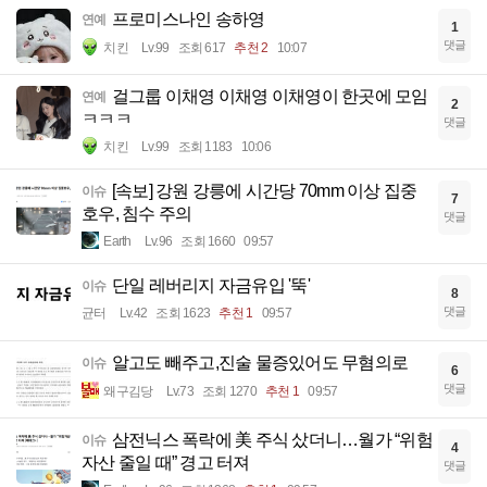
프로미스나인 송하영
연예
1
댓글
치킨
Lv.99
조회 617
추천 2
10:07
걸그룹 이채영 이채영 이채영이 한곳에 모임
연예
2
ㅋㅋㅋ
댓글
치킨
Lv.99
조회 1183
10:06
[속보] 강원 강릉에 시간당 70mm 이상 집중
이슈
7
호우, 침수 주의
댓글
Earth
Lv.96
조회 1660
09:57
단일 레버리지 자금유입 '뚝'
이슈
8
댓글
균터
Lv.42
조회 1623
추천 1
09:57
알고도 빼주고,진술 물증있어도 무혐의로
이슈
6
댓글
왜구김당
Lv.73
조회 1270
추천 1
09:57
삼전닉스 폭락에 美 주식 샀더니…월가 “위험
이슈
4
자산 줄일 때” 경고 터져
댓글