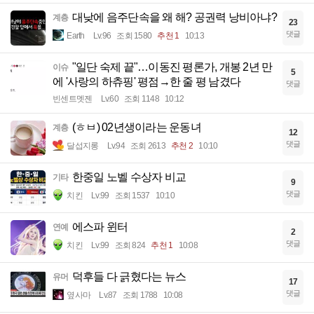
대낮에 음주단속을 왜 해? 공권력 낭비아냐?
계층
23
댓글
Earth
Lv.96
조회 1580
추천 1
10:13
"일단 숙제 끝"…이동진 평론가, 개봉 2년 만
이슈
5
에 '사랑의 하츄핑' 평점→한 줄 평 남겼다
댓글
빈센트멧젠
Lv.60
조회 1148
10:12
(ㅎㅂ) 02년생이라는 운동녀
계층
12
댓글
달섭지롱
Lv.94
조회 2613
추천 2
10:10
한중일 노벨 수상자 비교
기타
9
댓글
치킨
Lv.99
조회 1537
10:10
에스파 윈터
연예
2
댓글
치킨
Lv.99
조회 824
추천 1
10:08
덕후들 다 긁혔다는 뉴스
유머
17
댓글
옆사마
Lv.87
조회 1788
10:08