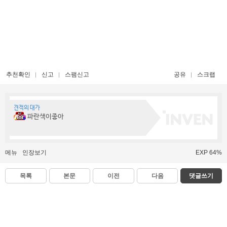
추천확인
신고
스팸신고
공유
스크랩
견적의 대가
파란색이좋아
메뉴
인장보기
EXP 64%
목록
본문
이전
다음
댓글쓰기