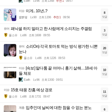
Earth
Lv.96
조회 1368
추천 1
09:57
이게.. 10년..?
이슈
8
댓글
꿻뻵뗗
Lv.90
조회 1206
추천 1
09:56
패닉셀 하지 말라고 한 사람에게 소리치는 주갤럼
유머
3
댓글
풀소유
Lv.86
조회 1608
09:55
소리On) 각국 토마토 먹는 방식 평가한 니뽄
유머
20
눈나
댓글
풀소유
Lv.86
조회 1226
09:53
[속보] 말다툼 끝 어머니 흉기 살해…18세 아
이슈
10
들 체포
댓글
Earth
Lv.96
조회 1300
09:51
15호 태풍 찬홈 예상 경로
이슈
11
댓글
풀소유
Lv.86
조회 1731
09:47
입추인데 날씨에 대한 참을 수 없는 분노
계층
6