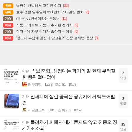
남편이 천박해서 고민인 여자
[32]
유머
호주 생활 일주일차 vs 1년차 스타일링 변화
[8]
유머
(ㅎㅂ) 02년생이라는 운동녀
[11]
계층
자동 드리프트 기능이 추가된 전기차
[9]
이슈
잠자는데 자꾸 침대가 좁아지는 이유
[6]
계층
'양도세 부담에 옆집과 맞교환?' '신종 절세법' 등장
[8]
이슈
[속보]축협...성접대는 과거의 일 현재 부적절
이슈
2
한 행위 절대없어
댓글
왜구김당
Lv.73
조회 81
10:53
전세계에 깔린 중국산 공유기에서 백도어발
기타
2
견
댓글
제르만크록
Lv.81
조회 212
10:52
돌려차기 피해자‘내게 묻지도 않고 진종오 징
이슈
15
계? 또 소외’
댓글