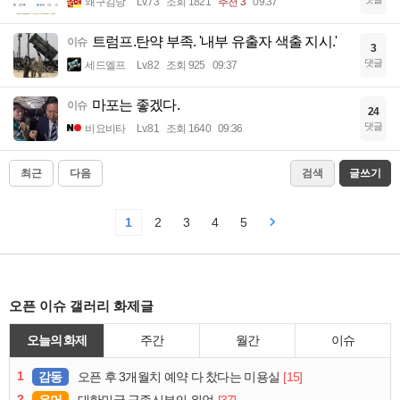
왜구김당
Lv.73
조회 1821
추천 3
09:37
트럼프.탄약 부족. '내부 유출자 색출 지시.'
이슈
3
댓글
세드엘프
Lv.82
조회 925
09:37
마포는 좋겠다.
이슈
24
댓글
비요비타
Lv.81
조회 1640
09:36
최근
다음
검색
글쓰기
1
2
3
4
5
오픈 이슈 갤러리 화제글
오늘의 화제
주간
월간
이슈
1
감동
[15]
오픈 후 3개월치 예약 다 찼다는 미용실
2
유머
[37]
대한민국 군종신부의 위엄