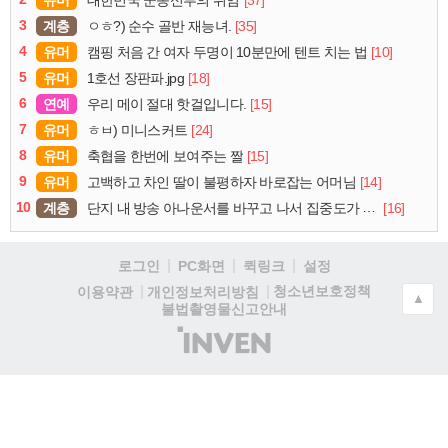
3
계층
[35]
ㅇㅎ?) 순수 골반 재능녀.
4
유머
[10]
캠핑 처음 간 여자 두명이 10분만에 텐트 치는 법
5
유머
[18]
1호선 장판파.jpg
6
연예
[15]
우리 메이 절대 핫걸입니다.
7
유머
[24]
ㅎㅂ) 미니스커트
8
유머
[15]
축협을 한번에 보여주는 짤
9
유머
[14]
고백하고 차인 딸이 불평하자 바로잡는 어머님
10
계층
[16]
단지 내 방송 아나운서를 바꾸고 나서 집중도가 확 올라갔다는 한 아파트의 안내방송
로그인
PC화면
퀵링크
설정
청소년보호정책
이용약관
개인정보처리방침
▲
불법촬영물신고안내
(주)
인
벤