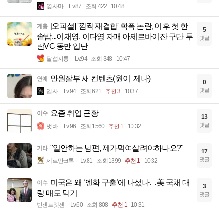
옆사마
Lv.87
조회 422
10:48
[오피셜] '깜짝 재결합' 학폭 논란, 이후 첫 한
계층
5
솥밥...이재영, 이다영 자매 아제르바이잔 구단 투
댓글
란VC 동반 입단
달섭지롱
Lv.94
조회 348
10:47
안원잘부 새 컨텐츠(원이, 제나)
연예
0
댓글
입사
Lv.94
조회 621
추천 3
10:37
요즘 취업 근황
이슈
13
댓글
벗바
Lv.96
조회 1560
추천 1
10:32
"일안하는 남편, 제가먹여살려야하나요?"
기타
17
댓글
제르만크록
Lv.81
조회 1399
추천 1
10:32
미국은 왜 ‘엔화 구출’에 나섰나…美 국채 대
이슈
3
량 매도 막기
댓글
빈센트멧젠
Lv.60
조회 808
추천 1
10:31