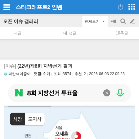
스타크래프트2
인벤
오픈 이슈 갤러리
전체보기
공
검
글
지
색
내글
내 댓글
10추글
on/off
쓰
기
[이슈]
(22년)제8회 지방선거 결과
파란색이좋아
댓글: 9 개
조회:
3574
추천:
2
2026-06-03 22:09:23