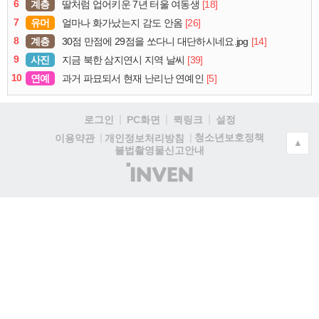
6
계층
[18]
딸처럼 업어키운 7년 터울 여동생
7
유머
[26]
얼마나 화가났는지 감도 안옴
8
계층
[14]
30점 만점에 29점을 쏘다니 대단하시네요.jpg
9
사진
[39]
지금 북한 삼지연시 지역 날씨
10
연예
[5]
과거 파묘되서 현재 난리난 연예인
로그인
PC화면
퀵링크
설정
청소년보호정책
이용약관
개인정보처리방침
▲
불법촬영물신고안내
(주)
인
벤