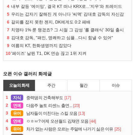
4
내부 갈등 '에이밍', 결국 KT 떠나 KRX로...'지우'와 트레이드
5
우리는 갑자기 잘해진 게 아니다 '씨맥' 김대호 감독의 자신감
6
갈피를 잡지 못한 젠지, DK에게도 0:2 패배
7
치명타 1% 룬 챙겼죠? 그 시절 그 감성 '롤 클래식' 30일 출시
8
김대호 감독, "패인, 명쾌하고 심플...다시 힘낼 수 있어"
9
여름의 KT, 한화생명까지 잡았다
10
'페이즈' 날뛴 T1, DK 연승 끊고 1위 지켜
오픈 이슈 갤러리 화제글
오늘의 화제
주간
월간
이슈
1
지식
[17]
중력댐의 건축해부도
2
연예
[23]
다음주 놀토 리센느 출연...
3
유머
[13]
남자들이 미친다는 스킬 모음
4
연예
[44]
ㅇㅎㅂ? 어제 오션월드 김채연 모음
5
유머
[25]
차가 없는 사람은 모르는 주말에 나가기 싫은 이유