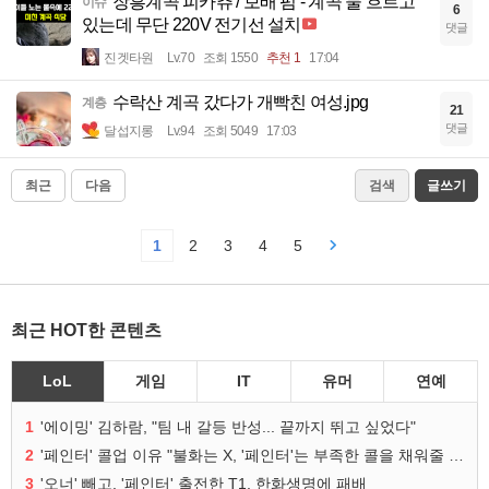
장흥계곡 피카츄 / 보배 펌 - 계곡 물 흐르고
이슈
6
있는데 무단 220V 전기선 설치
댓글
진겟타원
Lv.70
조회 1550
추천 1
17:04
수락산 계곡 갔다가 개빡친 여성.jpg
계층
21
댓글
달섭지롱
Lv.94
조회 5049
17:03
최근
다음
검색
글쓰기
1
2
3
4
5
최근 HOT한 콘텐츠
LoL
게임
IT
유머
연예
1
'에이밍' 김하람, "팀 내 갈등 반성... 끝까지 뛰고 싶었다"
2
'페인터' 콜업 이유 "불화는 X, '페인터'는 부족한 콜을 채워줄 선수"
3
'오너' 빼고, '페인터' 출전한 T1, 한화생명에 패배