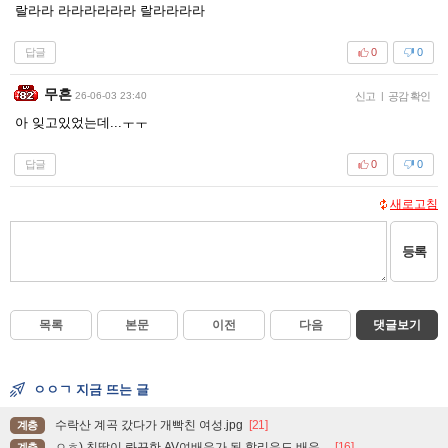
랄라라 라라라라라라 랄라라라라
답글
0
0
무흔
26-06-03 23:40
신고
|
공감 확인
아 잊고있었는데...ㅜㅜ
답글
0
0
새로고침
등록
목록
본문
이전
다음
댓글보기
ㅇㅇㄱ 지금 뜨는 글
수락산 계곡 갔다가 개빡친 여성.jpg
[21]
계층
ㅇㅎ) 친딸이 롸끈한 AV여배우가 된 할리우드 배우...
[16]
계층