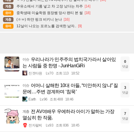
주유소에서 기름 넣고 차 고장 났다는 차주
[14]
계층
중학생때 미술학원 원장쌤 망사 팬티 본 썰
[18]
유머
(ㅎㅂ) 하얀 핑크 비키니 눈나
[16]
계층
12살이 나오는 포르노를 검색한 남자..
[9]
유머
우리나라가 민주주의 법치국가라서 살아있
이슈
0
는 사람들 중 한명 - JunHanGiRi
댓글
진겟타원
Lv.70
조회 113
18:52
어머니 살해한 10대 아들, “미안하지 않냐” 질
이슈
3
문에…주변 경계하며 ‘침묵’
댓글
Earth
Lv.96
조회 488
18:46
전 AV여배우 우에하라 아이가 말하는 가장
계층
7
열심히 한 작품.
댓글
전자팔찌
Lv.93
조회 836
18:45