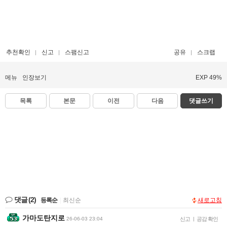
추천확인
신고
스팸신고
공유
스크랩
메뉴
인장보기
EXP 49%
목록
본문
이전
다음
댓글쓰기
댓글
(2)
등록순
|
최신순
새로고침
가마도탄지로
26-06-03 23:04
신고
|
공감 확인