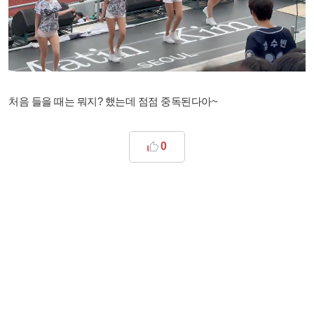
처음 들을 때는 뭐지? 했는데 점점 중독된다아~
0