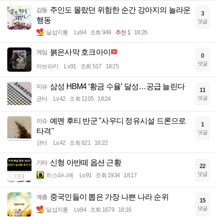
주인도 몰랐던 위험한 순간 강아지의 놀라운
감동
3
행동
댓글
달섭지롱
Lv.94
조회 949
추천 1
18:26
붉은사막 호크아이
게임
0
댓글
아브라카
Lv.91
조회 517
18:25
삼성 HBM4 ‘황금 수율’ 달성…공급 늘린다
이슈
11
댓글
균터
Lv.42
조회 1105
18:24
예멘 후티 반군 "사우디 정유시설 드론으로
이슈
1
타격"
댓글
균터
Lv.42
조회 621
18:22
신형 아반떼 옵션 근황
기타
22
댓글
히스파니에
Lv.91
조회 1934
18:17
중국인들이 뽑은 가장 나쁜 나라 순위
계층
15
댓글
달섭지롱
Lv.94
조회 1679
18:16