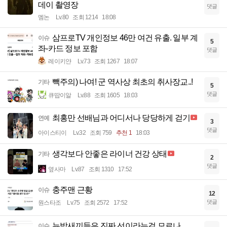
데이 촬영장
댓글
멤논
Lv.80
조회 1214
18:08
삼프로TV 개인정보 46만 여건 유출. 일부 계
이슈
5
좌-카드 정보 포함
댓글
레이키얀
Lv.73
조회 1267
18:07
빽주의) 나여! 군 역사상 최초의 취사장교..!
기타
5
댓글
큐땁이알
Lv.88
조회 1605
18:03
최홍만 선배님과 어디서나 당당하게 걷기
연예
3
댓글
아이스티이
Lv.32
조회 759
추천 1
18:03
생각보다 안좋은 라이너 건강 상태
기타
2
댓글
옆사마
Lv.87
조회 1310
17:52
충주맨 근황
이슈
12
댓글
원스타조
Lv.75
조회 2572
17:52
뉴박새끼들은 진짜 선이라는걸 모르나
이슈