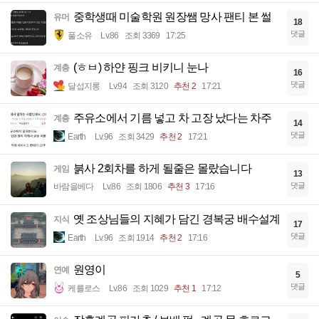
중학생때 미술학원 원장쌤 망사 팬티 본 썰
유머
18
댓글
풀소유
Lv.86
조회 3369
17:25
(ㅎㅂ) 하얀 핑크 비키니 눈나
계층
16
댓글
달섭지롱
Lv.94
조회 3120
추천 2
17:21
주유소에서 기름 넣고 차 고장 났다는 차주
계층
14
댓글
Earth
Lv.96
조회 3429
추천 2
17:21
붉사 2회차를 하게 될줄은 몰랐습니다
게임
13
댓글
바람을베다
Lv.86
조회 1806
추천 3
17:16
옛 조상님들의 지혜가 담긴 경복궁 배수설계
지식
17
댓글
Earth
Lv.96
조회 1914
추천 2
17:16
원영이
연예
5
댓글
케를로스
Lv.86
조회 1029
추천 1
17:12