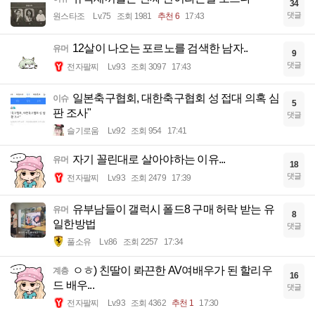
34
댓글
원스타조
Lv.75
조회 1981
추천 6
17:43
12살이 나오는 포르노를 검색한 남자..
유머
9
댓글
전자팔찌
Lv.93
조회 3097
17:43
일본축구협회, 대한축구협회 성 접대 의혹 심
이슈
5
판 조사"
댓글
슬기로움
Lv.92
조회 954
17:41
자기 꼴린대로 살아야하는 이유...
유머
18
댓글
전자팔찌
Lv.93
조회 2479
17:39
유부남들이 갤럭시 폴드8 구매 허락 받는 유
유머
8
일한방법
댓글
풀소유
Lv.86
조회 2257
17:34
ㅇㅎ) 친딸이 롸끈한 AV여배우가 된 할리우
계층
16
드 배우...
댓글
전자팔찌
Lv.93
조회 4362
추천 1
17:30