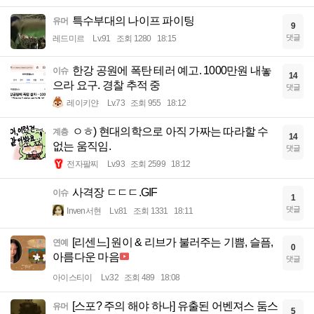
특수부대의 나이프 파이팅
유머
9
댓글
레드미르
Lv.91
조회 1280
18:15
한강 공원에 폭탄 테러 예고. 1000만원 내놓
이슈
14
으라 요구. 경찰 추적 중
댓글
레이키얀
Lv.73
조회 955
18:12
ㅇㅎ) 현대의학으로 아직 가짜는 따라할 수
계층
14
없는 움직임.
댓글
전자팔찌
Lv.93
조회 2599
18:12
사격장 ㄷㄷㄷ.GIF
이슈
1
댓글
Inven서현
Lv.81
조회 1331
18:11
[리센느] 원이 & 리브가 불러주는 기쁨, 슬픔,
연예
0
아름다운 마음
댓글
아이스티이
Lv.32
조회 489
18:08
[스포? 주의 해야 하나] 유출된 어벤져스 둠스
유머
5