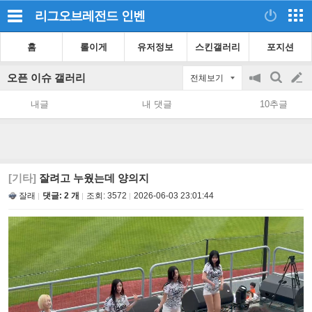
리그오브레전드
인벤
홈
롤이게
유저정보
스킨갤러리
포지션
오픈 이슈 갤러리
전체보기
공
검
글
지
색
내글
내 댓글
10추글
on/off
쓰
기
[기타]
잘려고 누웠는데 양의지
잘래
댓글: 2 개
조회:
3572
2026-06-03 23:01:44