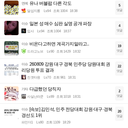
유나 버블팝 다른 각도
연예
5
댓글
달섭지롱
Lv.94
조회 1004
18:38
일본 성 매수 심판 실명 공개 파장
이슈
4
댓글
입사
Lv.94
조회 1004
18:37
비온다고하면 계곡가지말라고..
이슈
19
댓글
드라고노브
Lv.90
조회 1429
18:32
260809 강원 대구 경북 민주당 당원대회 권
이슈
22
리당원 투표 결과
댓글
진겟타원
Lv.70
조회 961
18:31
다급했던 당직자
기타
2
댓글
사실난라쿤
Lv.89
조회 1018
18:31
[속보] 김민석, 민주 전당대회 강원·대구·경북
이슈
20
경선도 1위
댓글
파인더1
Lv.80
조회 1109
18:29