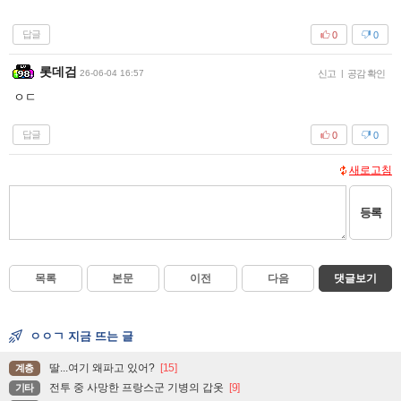
답글
0
0
롯데검
26-06-04 16:57
신고
|
공감 확인
ㅇㄷ
답글
0
0
새로고침
등록
목록
본문
이전
다음
댓글보기
ㅇㅇㄱ 지금 뜨는 글
딸...여기 왜파고 있어?
[15]
계층
전투 중 사망한 프랑스군 기병의 갑옷
[9]
기타