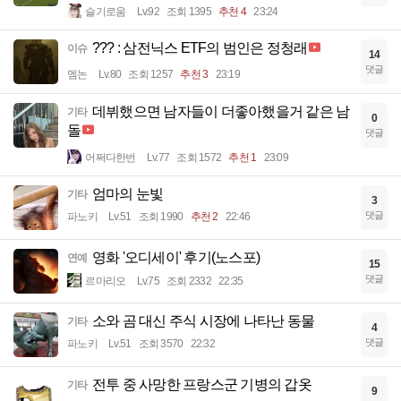
슬기로움
Lv.92
조회 1395
추천 4
23:24
??? : 삼전닉스 ETF의 범인은 정청래
이슈
14
댓글
멤논
Lv.80
조회 1257
추천 3
23:19
데뷔했으면 남자들이 더좋아했을거 같은 남
기타
0
돌
댓글
어쩌다한번
Lv.77
조회 1572
추천 1
23:09
엄마의 눈빛
기타
3
댓글
파노키
Lv.51
조회 1990
추천 2
22:46
영화 '오디세이' 후기(노스포)
연예
15
댓글
르마리오
Lv.75
조회 2332
22:35
소와 곰 대신 주식 시장에 나타난 동물
기타
4
댓글
파노키
Lv.51
조회 3570
22:32
전투 중 사망한 프랑스군 기병의 갑옷
기타
9