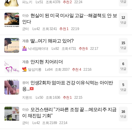
댓글
파노키
Lv.51
조회 4378
추천 2
22:24
현실이 된 미국 미사일 고갈‥해결책도 안 보
이슈
12
인다
댓글
균터
Lv.42
조회 3241
추천 1
22:19
딸...여기 왜파고 있어?
계층
15
댓글
닉네임해야대
Lv.82
조회 4731
추천 6
22:17
안지현 치어리더
계층
6
댓글
달섭지롱
Lv.94
조회 2037
추천 4
22:16
인생2회차 엄마표 건강 이유식먹는 아이반
유머
5
응...
댓글
지원뜨
Lv.50
조회 1636
추천 1
22:15
모건스탠리 "가파른 조정 끝…메모리주 지금
이슈
16
이 재진입 기회"
댓글
균터
Lv.42
조회 2189
22:14