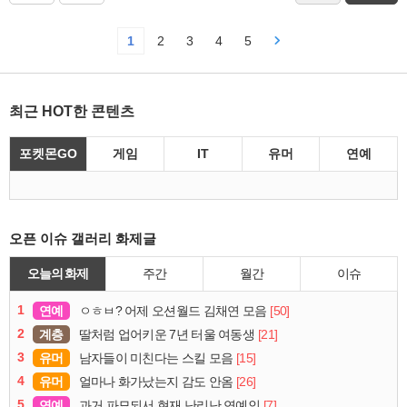
1
2
3
4
5
최근 HOT한 콘텐츠
포켓몬GO
게임
IT
유머
연예
오픈 이슈 갤러리 화제글
오늘의 화제
주간
월간
이슈
1
연예
[50]
ㅇㅎㅂ? 어제 오션월드 김채연 모음
2
계층
[21]
딸처럼 업어키운 7년 터울 여동생
3
유머
[15]
남자들이 미친다는 스킬 모음
4
유머
[26]
얼마나 화가났는지 감도 안옴
5
연예
[7]
과거 파묘되서 현재 난리난 연예인