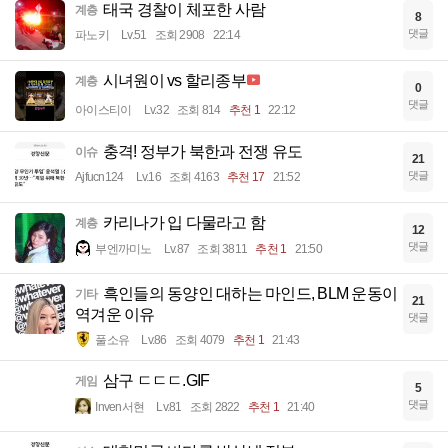
태국 경찰이 체포한 사람
계층
8
댓글
파노키
Lv.51
조회 2908
22:14
시녀원이 vs 할리종부
계층
0
댓글
아이스티이
Lv.32
조회 814
추천 1
22:12
충격! 정부가 북한과 전쟁 유도
이슈
21
댓글
Ajfucn124
Lv.16
조회 4163
추천 17
21:52
카리나가 입 다물라고 함
계층
12
댓글
부엔까미노
Lv.87
조회 3811
추천 1
21:50
흑인들의 동양인 대하는 마인드, BLM 운동이
기타
21
역겨운 이유
댓글
풀소유
Lv.86
조회 4079
추천 1
21:43
삼구 ㄷㄷㄷ.GIF
게임
5
댓글
Inven서현
Lv.81
조회 2822
추천 1
21:40