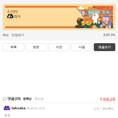
초 인벤인
입사
메뉴
인장보기
EXP 3%
목록
본문
이전
다음
댓글쓰기
댓글
(10)
등록순
|
최신순
새로고침
taksaka
26-06-03 23:07
신고
|
공감 확인
ㅇㄷ