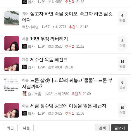
입사
Lv.94
조회 4069
추천 3
21:15
살고자 하면 죽을 것이오, 죽고자 하면 살것
유머
6
이다
댓글
백합에이슬
Lv.57
조회 2771
추천 1
21:12
10년 우정 깨버리기..
계층
3
댓글
입사
Lv.94
조회 3520
추천 2
21:12
제주산 옥돔 레전드
계층
14
댓글
입사
Lv.94
조회 4931
21:10
드론 잡겠다고 63억 써놓고 '쿨쿨'‥드론 부
이슈
6
서질까봐?
댓글
슬기로움
Lv.92
조회 2580
추천 3
21:09
세금 징수팀 방문에 이성을 잃은 체납자
이슈
10
댓글
입사
Lv.94
조회 3429
추천 1
21:08
최근
다음
검색
글쓰기