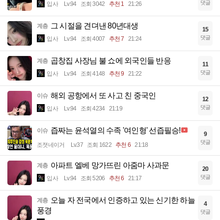
댓글
입사
Lv.94
조회 3042
추천 1
21:26
그 시절을 견뎌낸 80년대생
계층
15
댓글
입사
Lv.94
조회 4007
추천 7
21:24
곱창집 사장님 불 쇼에 외국인들 반응
계층
11
댓글
입사
Lv.94
조회 4148
추천 9
21:22
해외 공항에서 또 사고 친 중국인
이슈
12
댓글
입사
Lv.94
조회 4234
21:19
즙짜는 윤석열의 수족 '여인형' 선즙필승!
이슈
9
댓글
조졋네이거
Lv.37
조회 1622
추천 6
21:18
아파트 엘베 망가뜨린 아줌마 사과문
계층
20
댓글
입사
Lv.94
조회 5206
추천 6
21:17
오늘 자 전국에서 인증하고 있는 신기한 하늘
계층
4
풍경
댓글