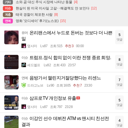
소와 곰 대신 주식 시장에 나타난 동물
[4]
기타
현실이 된 미국 미사일 고갈‥해결책도 안 보인다
[12]
이슈
태국 경찰이 체포한 사람
[8]
계층
영화 '오디세이' 후기(노스포)
[15]
연예
온리팬스에서 누드로 돈버는 것보다 더 나쁜
유머
5
일
댓글
옆사마
Lv.87
조회 515
추천 3
00:00
트럼프.정식 합의 없이 이란 전쟁 종료 희망.
이슈
8
댓글
세드엘프
Lv.82
조회 433
23:57
음방가서 챌린지거절당했다는 리센느
연예
7
댓글
드라고노브
Lv.90
조회 1605
추천 7
23:30
삼프로TV 개인정보 유출
이슈
5
댓글
옆사마
Lv.87
조회 797
23:28
이강인 선수 데뷔전 ATM vs 맨시티 친선전
이슈
4
결과
댓글