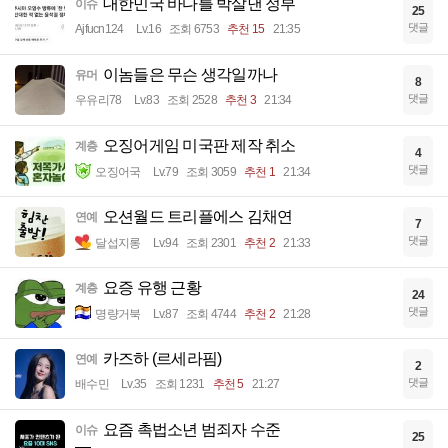
대한민국 바다를 박살낸 정부
이슈
25
댓글
Ajfucn124
Lv.16
조회 6753
추천 15
21:35
이놈들은 무슨 생각일까나
유머
8
댓글
우유리78
Lv.83
조회 2528
추천 3
21:34
오징어게임 미국판 제작 취소
계층
4
댓글
오징어국
Lv.79
조회 3059
추천 1
21:34
오션월드 트리플에스 김채연
연예
7
댓글
달섭지롱
Lv.94
조회 2301
추천 2
21:33
요증 유행 근황
계층
24
댓글
명량거북
Lv.87
조회 4744
추천 2
21:28
카즈하 (르세라핌)
연예
2
댓글
배수민
Lv.35
조회 1231
추천 5
21:27
요즘 촉법소년 범죄자 수준
이슈
25