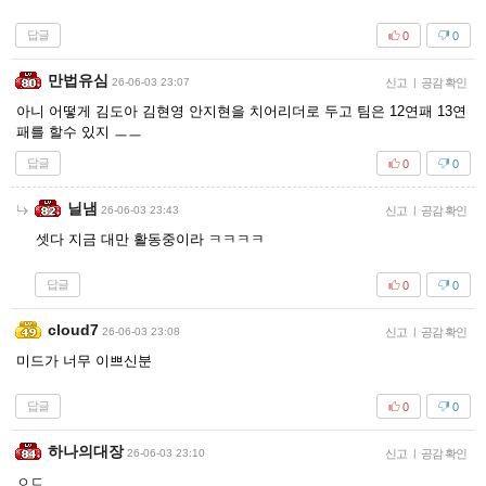
답글
0
0
만법유심
26-06-03 23:07
신고
|
공감 확인
아니 어떻게 김도아 김현영 안지현을 치어리더로 두고 팀은 12연패 13연
패를 할수 있지 ㅡㅡ
답글
0
0
닐냄
26-06-03 23:43
신고
|
공감 확인
셋다 지금 대만 활동중이라 ㅋㅋㅋㅋ
답글
0
0
cloud7
26-06-03 23:08
신고
|
공감 확인
미드가 너무 이쁘신분
답글
0
0
하나의대장
26-06-03 23:10
신고
|
공감 확인
ㅇㄷ