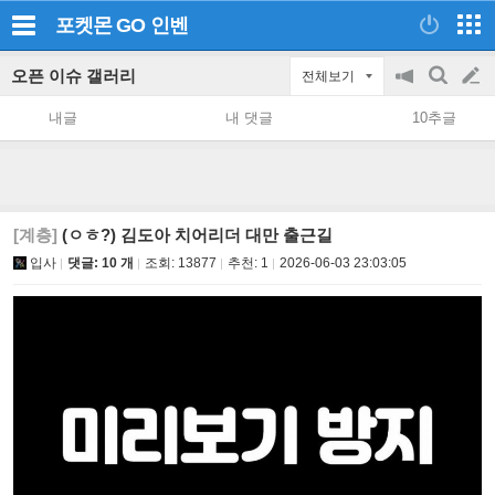
포켓몬 GO
인벤
오픈 이슈 갤러리
전체보기
공
검
글
지
색
내글
내 댓글
10추글
on/off
쓰
기
[계층]
(ㅇㅎ?) 김도아 치어리더 대만 출근길
입사
댓글: 10 개
조회:
13877
추천:
1
2026-06-03 23:03:05