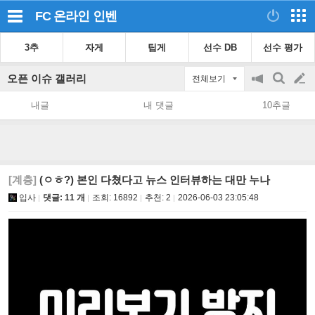
FC 온라인
인벤
3추
자게
팁게
선수 DB
선수 평가
오픈 이슈 갤러리
전체보기
공
검
글
지
색
내글
내 댓글
10추글
on/off
쓰
기
[계층]
(ㅇㅎ?) 본인 다쳤다고 뉴스 인터뷰하는 대만 누나
입사
댓글: 11 개
조회:
16892
추천:
2
2026-06-03 23:05:48