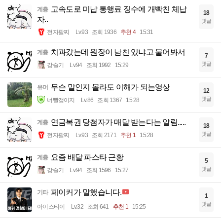
고속도로 미납 통행료 징수에 개빡친 체납
계층
18
자..
댓글
전자팔찌
Lv.93
조회 1936
추천 4
15:31
치과갔는데 원장이 남친 있냐고 물어봐서
계층
7
댓글
강슬기
Lv.94
조회 1992
15:29
무슨 말인지 몰라도 이해가 되는영상
유머
12
댓글
너빨갱이지
Lv.86
조회 1367
15:28
연금복권 당첨자가 매달 받는다는 알림.....
계층
18
댓글
전자팔찌
Lv.93
조회 2171
추천 1
15:28
요즘 배달 파스타 근황
계층
5
댓글
강슬기
Lv.94
조회 1596
15:27
페이커가 말했습니다.
기타
1
댓글
아이스티이
Lv.32
조회 641
추천 1
15:25