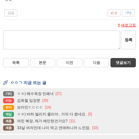
답글
0
0
새로고침
등록
목록
본문
이전
다음
댓글보기
ㅇㅇㄱ 지금 뜨는 글
ㅇㅎ) 해수욕장 민폐녀
[37]
기타
김희철 입장문
[29]
이슈
보카인ㄷㄷㄷㄷ
[14]
유머
ㅇㅎ) 바하 빌리지 클리어.. 거의 다 왔네요.
[5]
게임
여친 복장, 제가 예민한건가요?
[11]
계층
33살 여자인데 나이 먹고 연애하니까 느낀점.
[10]
계층