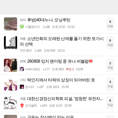
후방)40대누나. 모닝루틴
유머
9
댓글
너빨갱이지
Lv.86
조회 1210
16:10
소년만화의 오래된 난제를 풀기 위한 토가시
계층
6
의 선택
댓글
작두콩차
Lv.84
조회 659
16:10
260808 있지 팬미팅 중 유나 버블팝
연예
2
댓글
어쩌다한번
Lv.77
조회 389
추천 1
16:09
떡인지에서 타락의 상징이 되어버린 옷
기타
4
댓글
옆사마
Lv.87
조회 1623
15:59
대한신경정신의학회 피셜, '멍청한' 유전자...
계층
8
댓글
전자팔찌
Lv.93
조회 1143
15:59
극우는 정신병이 맞는 이유
이슈