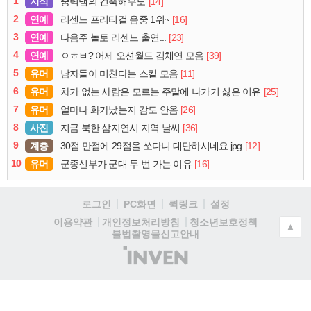
1
지식
[14]
중력댐의 건축해부도
2
연예
[16]
리센느 프리티걸 음중 1위~
3
연예
[23]
다음주 놀토 리센느 출연...
4
연예
[39]
ㅇㅎㅂ? 어제 오션월드 김채연 모음
5
유머
[11]
남자들이 미친다는 스킬 모음
6
유머
[25]
차가 없는 사람은 모르는 주말에 나가기 싫은 이유
7
유머
[26]
얼마나 화가났는지 감도 안옴
8
사진
[36]
지금 북한 삼지연시 지역 날씨
9
계층
[12]
30점 만점에 29점을 쏘다니 대단하시네요.jpg
10
유머
[16]
군종신부가 군대 두 번 가는 이유
로그인
PC화면
퀵링크
설정
청소년보호정책
이용약관
개인정보처리방침
▲
불법촬영물신고안내
(주)
인
벤