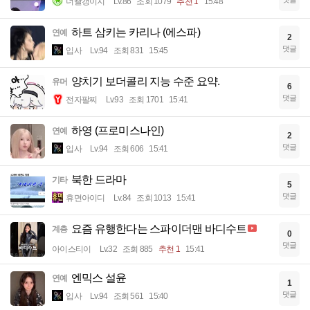
너빨갱이지
Lv.86
조회 1079
추천 1
15:48
하트 삼키는 카리나 (에스파)
연예
2
댓글
입사
Lv.94
조회 831
15:45
양치기 보더콜리 지능 수준 요약.
유머
6
댓글
전자팔찌
Lv.93
조회 1701
15:41
하영 (프로미스나인)
연예
2
댓글
입사
Lv.94
조회 606
15:41
북한 드라마
기타
5
댓글
휴면아이디
Lv.84
조회 1013
15:41
요즘 유행한다는 스파이더맨 바디수트
계층
0
댓글
아이스티이
Lv.32
조회 885
추천 1
15:41
엔믹스 설윤
연예
1
댓글
입사
Lv.94
조회 561
15:40