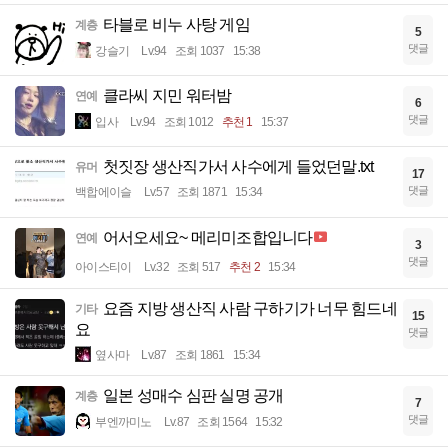
타블로 비누 사탕 게임
계층
5
댓글
강슬기
Lv.94
조회 1037
15:38
클라씨 지민 워터밤
연예
6
댓글
입사
Lv.94
조회 1012
추천 1
15:37
첫짓장 생산직가서 사수에게 들었던말.txt
유머
17
댓글
백합에이슬
Lv.57
조회 1871
15:34
어서오세요~ 메리미조합입니다
연예
3
댓글
아이스티이
Lv.32
조회 517
추천 2
15:34
요즘 지방 생산직 사람 구하기가 너무 힘드네
기타
15
요
댓글
옆사마
Lv.87
조회 1861
15:34
일본 성매수 심판 실명 공개
계층
7
댓글
부엔까미노
Lv.87
조회 1564
15:32