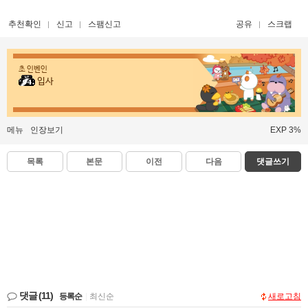
추천확인
신고
스팸신고
공유
스크랩
초 인벤인
입사
메뉴
인장보기
EXP 3%
목록
본문
이전
다음
댓글쓰기
댓글
(11)
등록순
|
최신순
새로고침