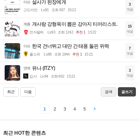
설사가 된장에게
이슈
3
댓글
고도비만
Lv.91
조회 937
15:22
개사랑 강형욱이 뽑은 강아지 티어리스트.
계층
15
댓글
전자팔찌
Lv.93
조회 1242
추천 1
15:22
한국 건너뛰고 대만 간 태풍 돌핀 위력
이슈
7
댓글
풀소유
Lv.86
조회 1944
추천 1
15:21
유나 (ITZY)
연예
3
댓글
입사
Lv.94
조회 662
15:21
최근
다음
검색
글쓰기
1
2
3
4
5
최근 HOT한 콘텐츠