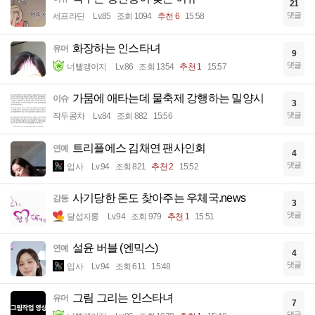
21
댓글
세프라딘
Lv.85
조회 1094
추천 6
15:58
화장하는 인스타녀
유머
9
댓글
너빨갱이지
Lv.86
조회 1354
추천 1
15:57
가뭄에 애타는데 물축제 강행하는 밀양시
이슈
3
댓글
작두콩차
Lv.84
조회 882
15:56
트리플에스 김채연 팬사인회
연예
4
댓글
입사
Lv.94
조회 821
추천 2
15:52
사기당한 돈도 찾아주는 우체국.news
감동
3
댓글
달섭지롱
Lv.94
조회 979
추천 1
15:51
설윤 버블 (엔믹스)
연예
4
댓글
입사
Lv.94
조회 611
15:48
그림 그리는 인스타녀
유머
7
댓글