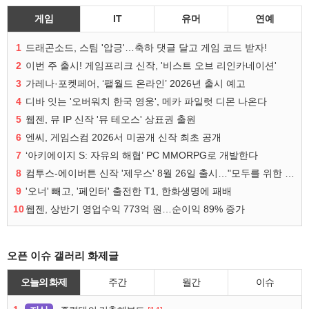
게임
IT
유머
연예
1
드래곤소드, 스팀 '압긍'…축하 댓글 달고 게임 코드 받자!
2
이번 주 출시! 게임프리크 신작, '비스트 오브 리인카네이션'
3
가레나·포켓페어, ‘팰월드 온라인’ 2026년 출시 예고
4
디바 잇는 '오버워치 한국 영웅', 메카 파일럿 디몬 나온다
5
웹젠, 뮤 IP 신작 '뮤 테오스' 상표권 출원
6
엔씨, 게임스컴 2026서 미공개 신작 최초 공개
7
‘아키에이지 S: 자유의 해협’ PC MMORPG로 개발한다
8
컴투스-에이버튼 신작 '제우스' 8월 26일 출시…"모두를 위한 경쟁"
9
'오너' 빼고, '페인터' 출전한 T1, 한화생명에 패배
10
웹젠, 상반기 영업수익 773억 원…순이익 89% 증가
오픈 이슈 갤러리 화제글
오늘의 화제
주간
월간
이슈