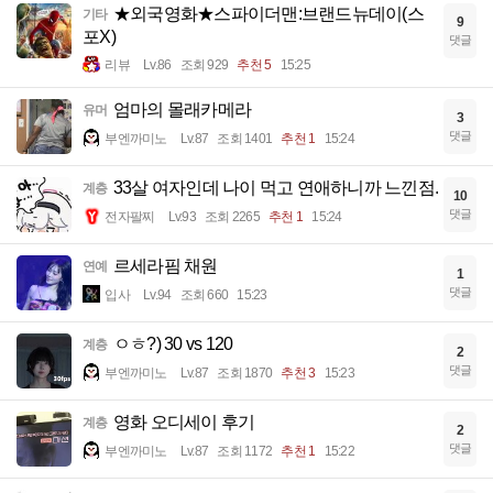
★외국영화★스파이더맨:브랜드뉴데이(스
기타
9
포X)
댓글
리뷰
Lv.86
조회 929
추천 5
15:25
엄마의 몰래카메라
유머
3
댓글
부엔까미노
Lv.87
조회 1401
추천 1
15:24
33살 여자인데 나이 먹고 연애하니까 느낀점.
계층
10
댓글
전자팔찌
Lv.93
조회 2265
추천 1
15:24
르세라핌 채원
연예
1
댓글
입사
Lv.94
조회 660
15:23
ㅇㅎ?) 30 vs 120
계층
2
댓글
부엔까미노
Lv.87
조회 1870
추천 3
15:23
영화 오디세이 후기
계층
2
댓글
부엔까미노
Lv.87
조회 1172
추천 1
15:22