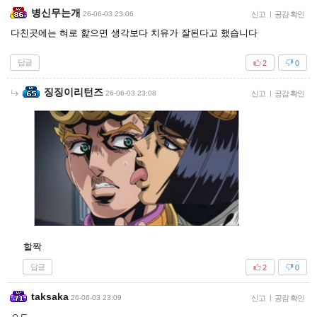
병신무는개
26-06-03 23:06
신고
|
공감 확인
다친곳에는 혀로 핥으면 생각보다 치유가 잘된다고 했습니다
답글
2
0
징징이리턴즈
26-06-03 23:08
신고
|
공감 확인
할짝
답글
2
0
taksaka
26-06-03 23:09
신고
|
공감 확인
ㅇㄷ