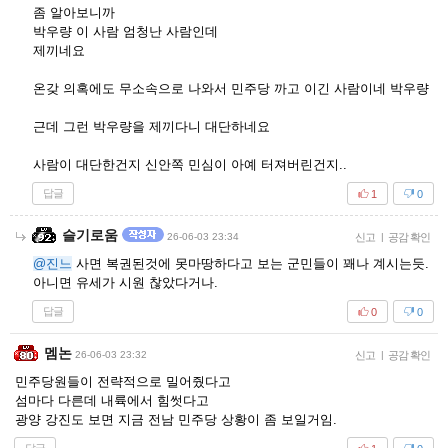
좀 알아보니까
박우량 이 사람 엄청난 사람인데
제끼네요
온갖 의혹에도 무소속으로 나와서 민주당 까고 이긴 사람이네 박우량
근데 그런 박우량을 제끼다니 대단하네요
사람이 대단한건지 신안쪽 민심이 아예 터져버린건지..
답글
1
0
슬기로움
26-06-03 23:34
신고
|
공감 확인
@진느
사면 복권된것에 못마땅하다고 보는 군민들이 꽤나 계시는듯.
아니면 유세가 시원 찮았다거나.
답글
0
0
멤논
26-06-03 23:32
신고
|
공감 확인
민주당원들이 전략적으로 밀어줬다고
섬마다 다른데 내륙에서 힘썻다고
광양 강진도 보면 지금 전남 민주당 상황이 좀 보일거임.