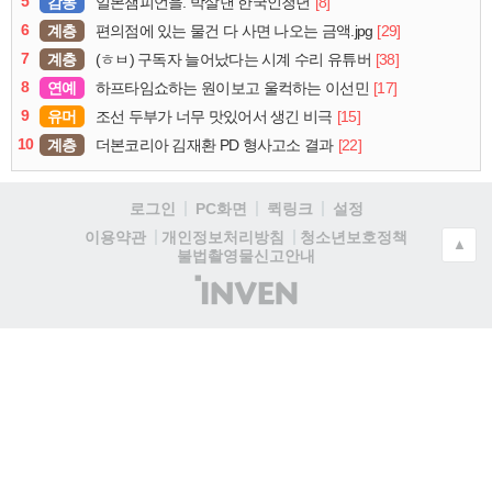
5
감동
[8]
일본챔피언을. 박살낸 한국인청년
6
계층
[29]
편의점에 있는 물건 다 사면 나오는 금액.jpg
7
계층
[38]
(ㅎㅂ) 구독자 늘어났다는 시계 수리 유튜버
8
연예
[17]
하프타임쇼하는 원이보고 울컥하는 이선민
9
유머
[15]
조선 두부가 너무 맛있어서 생긴 비극
10
계층
[22]
더본코리아 김재환 PD 형사고소 결과
로그인
PC화면
퀵링크
설정
청소년보호정책
이용약관
개인정보처리방침
▲
불법촬영물신고안내
(주)
인
벤