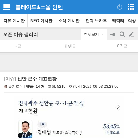
블레이드&소울
인벤
자유 게시판
NEO 게시판
소식 게시판
팁과 노하우
캐릭터 · 의상
오픈 이슈 갤러리
전체보기
공
검
글
지
색
내글
내 댓글
10추글
on/off
쓰
기
[이슈]
신안 군수 개표현황
슬기로움
댓글: 14 개
조회:
5215
추천:
4
2026-06-03 23:28:56