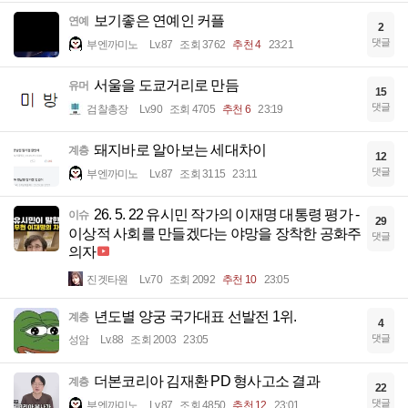
보기좋은 연예인 커플
연예
2
댓글
부엔까미노
Lv.87
조회 3762
추천 4
23:21
서울을 도쿄거리로 만듬
유머
15
댓글
검찰총장
Lv.90
조회 4705
추천 6
23:19
돼지바로 알아보는 세대차이
계층
12
댓글
부엔까미노
Lv.87
조회 3115
23:11
26. 5. 22 유시민 작가의 이재명 대통령 평가 -
이슈
29
이상적 사회를 만들겠다는 야망을 장착한 공화주
댓글
의자
진겟타원
Lv.70
조회 2092
추천 10
23:05
년도별 양궁 국가대표 선발전 1위.
계층
4
댓글
성암
Lv.88
조회 2003
23:05
더본코리아 김재환 PD 형사고소 결과
계층
22
댓글
부엔까미노
Lv.87
조회 4850
추천 12
23:01