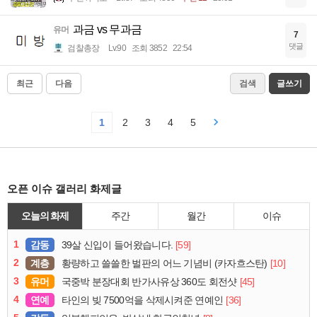
과금 vs 무과금
유머
7
댓글
검찰총장
Lv.90
조회 3852
22:54
최근
다음
검색
글쓰기
1
2
3
4
5
오픈 이슈 갤러리 화제글
오늘의 화제
주간
월간
이슈
1
감동
[59]
39살 신입이 들어왔습니다.
2
계층
[10]
황량하고 쓸쓸한 벌판의 어느 기념비 (카자흐스탄)
3
유머
[45]
국중박 분장대회 반가사유상 360도 회전샷
4
연예
[36]
타인의 빚 7500억을 삭제시켜준 연예인