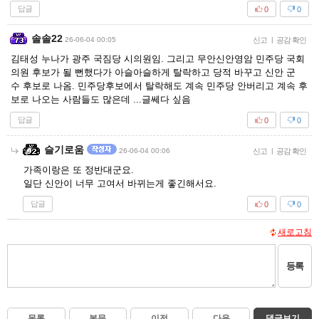
답글
0
0
솔솔22
26-06-04 00:05
신고
|
공감 확인
김태성 누나가 광주 국짐당 시의원임. 그리고 무안신안영암 민주당 국회
의원 후보가 될 뻔했다가 아슬아슬하게 탈락하고 당적 바꾸고 신안 군
수 후보로 나옴. 민주당후보에서 탈락해도 계속 민주당 안버리고 계속 후
보로 나오는 사람들도 많은데 ...글쎄다 싶음
답글
0
0
슬기로움
26-06-04 00:06
신고
|
공감 확인
가족이랑은 또 정반대군요.
일단 신안이 너무 고여서 바뀌는게 좋긴해서요.
답글
0
0
새로고침
등록
목록
본문
이전
다음
댓글보기