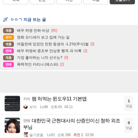
ㅇㅇㄱ 지금 뜨는 글
배우 하영 진짜 비상
[90]
계층
영화 오디세이 보고 집에 가는 길
유머
며칠전에 있었던 친한 동생의 -1.2억(주식)썰
[5]
계층
배우 하영씨 증조부 안상호 행적 과 어록
[2]
연예
가장 좋아하는 니치 선수는?
[5]
계층
폭력적인 카리나 (에스파)
[2]
연예
램 처먹는 윈도우11 기본앱
지식
1
댓글
보아
Lv.88
조회 45
04:11
대한민국 근현대사의 산증인이신 청하 외조
연예
0
부님
댓글
슬기로움
Lv.92
조회 298
추천 1
03:56