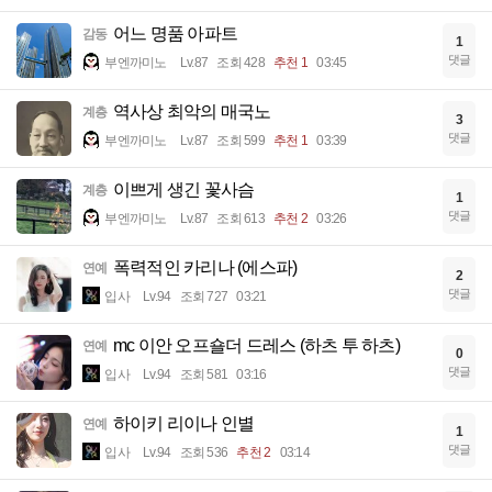
어느 명품 아파트
감동
1
댓글
부엔까미노
Lv.87
조회 428
추천 1
03:45
역사상 최악의 매국노
계층
3
댓글
부엔까미노
Lv.87
조회 599
추천 1
03:39
이쁘게 생긴 꽃사슴
계층
1
댓글
부엔까미노
Lv.87
조회 613
추천 2
03:26
폭력적인 카리나 (에스파)
연예
2
댓글
입사
Lv.94
조회 727
03:21
mc 이안 오프숄더 드레스 (하츠 투 하츠)
연예
0
댓글
입사
Lv.94
조회 581
03:16
하이키 리이나 인별
연예
1
댓글
입사
Lv.94
조회 536
추천 2
03:14