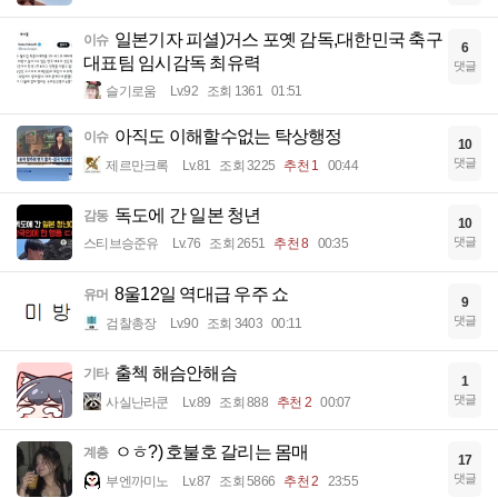
일본기자 피셜)거스 포옛 감독,대한민국 축구
이슈
6
대표팀 임시감독 최유력
댓글
슬기로움
Lv.92
조회 1361
01:51
아직도 이해할수없는 탁상행정
이슈
10
댓글
제르만크록
Lv.81
조회 3225
추천 1
00:44
독도에 간 일본 청년
감동
10
댓글
스티브승준유
Lv.76
조회 2651
추천 8
00:35
8울12일 역대급 우주 쇼
유머
9
댓글
검찰총장
Lv.90
조회 3403
00:11
출첵 해슴안해슴
기타
1
댓글
사실난라쿤
Lv.89
조회 888
추천 2
00:07
ㅇㅎ?) 호불호 갈리는 몸매
계층
17
댓글
부엔까미노
Lv.87
조회 5866
추천 2
23:55