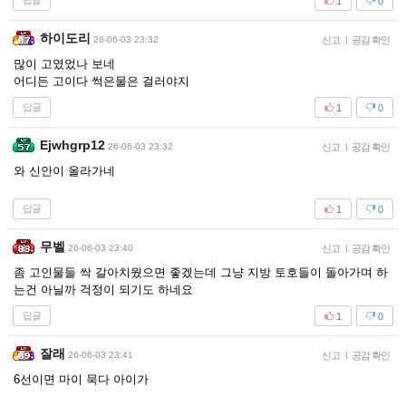
답글
1
0
하이도리
26-06-03 23:32
신고
|
공감 확인
많이 고였었나 보네
어디든 고이다 썩은물은 걸러야지
답글
1
0
Ejwhgrp12
26-06-03 23:32
신고
|
공감 확인
와 신안이 올라가네
답글
1
0
무벨
26-06-03 23:40
신고
|
공감 확인
좀 고인물들 싹 갈아치웠으면 좋겠는데 그냥 지방 토호들이 돌아가며 하
는건 아닐까 걱정이 되기도 하네요
답글
1
0
잘래
26-06-03 23:41
신고
|
공감 확인
6선이면 마이 묵다 아이가