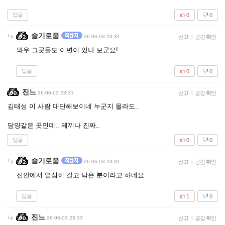
답글
0
0
슬기로움
26-06-03 23:31
신고
|
공감 확인
와우 그곳들도 이변이 있나 보군요!
답글
0
0
진느
26-06-03 23:31
신고
|
공감 확인
김태성 이 사람 대단해보이네 누군지 몰라도..
담양같은 곳인데.. 제끼나 진짜..
답글
0
0
슬기로움
26-06-03 23:31
신고
|
공감 확인
신안에서 열심히 갈고 닦은 분이라고 하네요.
답글
1
0
진느
26-06-03 23:33
신고
|
공감 확인