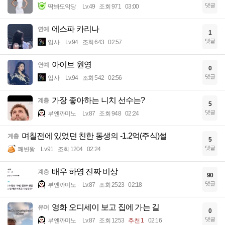
댓글
딱봐도악당
Lv.49
조회 971
03:00
에스파 카리나
연예
1
댓글
입사
Lv.94
조회 643
02:57
아이브 원영
연예
0
댓글
입사
Lv.94
조회 542
02:56
가장 좋아하는 니치 선수는?
계층
5
댓글
부엔까미노
Lv.87
조회 948
02:24
며칠전에 있었던 친한 동생의 -1.2억(주식)썰
계층
5
댓글
쾌변왕
Lv.91
조회 1204
02:24
배우 하영 진짜 비상
계층
90
댓글
부엔까미노
Lv.87
조회 2523
02:18
영화 오디세이 보고 집에 가는 길
유머
0
댓글
부엔까미노
Lv.87
조회 1253
추천 1
02:16