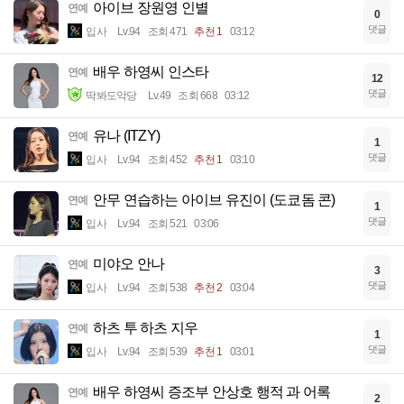
아이브 장원영 인별
연예
0
댓글
입사
Lv.94
조회 471
추천 1
03:12
배우 하영씨 인스타
연예
12
댓글
딱봐도악당
Lv.49
조회 668
03:12
유나 (ITZY)
연예
1
댓글
입사
Lv.94
조회 452
추천 1
03:10
안무 연습하는 아이브 유진이 (도쿄돔 콘)
연예
1
댓글
입사
Lv.94
조회 521
03:06
미야오 안나
연예
3
댓글
입사
Lv.94
조회 538
추천 2
03:04
하츠 투 하츠 지우
연예
1
댓글
입사
Lv.94
조회 539
추천 1
03:01
배우 하영씨 증조부 안상호 행적 과 어록
연예
2