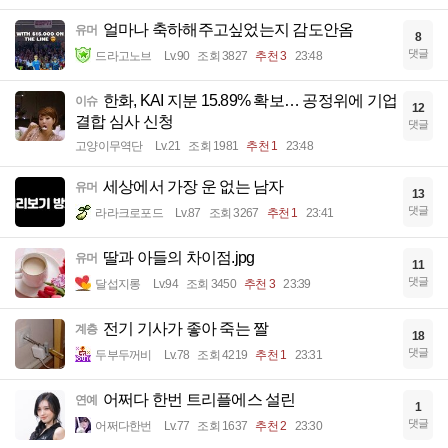
얼마나 축하해주고싶었는지 감도안옴
유머
8
댓글
드라고노브
Lv.90
조회 3827
추천 3
23:48
한화, KAI 지분 15.89% 확보… 공정위에 기업
이슈
12
결합 심사 신청
댓글
고양이무역단
Lv.21
조회 1981
추천 1
23:48
세상에서 가장 운 없는 남자
유머
13
댓글
라라크로포드
Lv.87
조회 3267
추천 1
23:41
딸과 아들의 차이점.jpg
유머
11
댓글
달섭지롱
Lv.94
조회 3450
추천 3
23:39
전기 기사가 좋아 죽는 짤
계층
18
댓글
두부두꺼비
Lv.78
조회 4219
추천 1
23:31
어쩌다 한번 트리플에스 설린
연예
1
댓글
어쩌다한번
Lv.77
조회 1637
추천 2
23:30