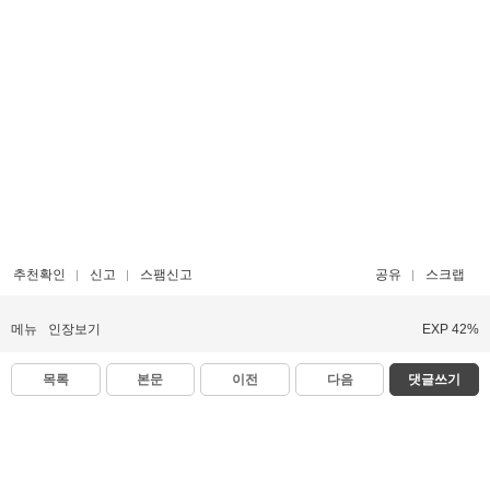
추천확인
신고
스팸신고
공유
스크랩
메뉴
인장보기
EXP 42%
목록
본문
이전
다음
댓글쓰기