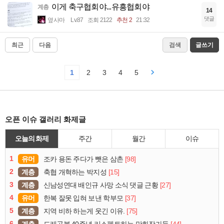
이게 축구협회야...유흥협회야
계층
14
댓글
옆사마
Lv.87
조회 2122
추천 2
21:32
최근
다음
검색
글쓰기
1
2
3
4
5
오픈 이슈 갤러리 화제글
오늘의 화제
주간
월간
이슈
1
유머
[98]
조카 용돈 주다가 뺏은 삼촌
2
계층
[15]
축협 개혁하는 박지성
3
계층
[27]
신남성연대 배인규 사망 소식 댓글 근황
4
유머
[37]
한복 잘못 입혀 보낸 학부모
5
계층
[75]
지역 비하 하는게 웃긴 이유.
6
계층
[44]