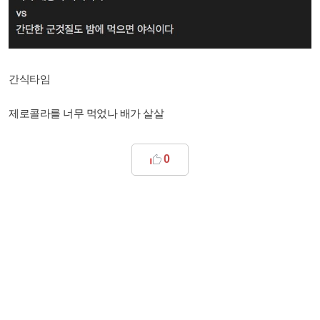
간식타임
제로콜라를 너무 먹었나 배가 살살
0