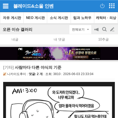
블레이드&소울
인벤
자유 게시판
NEO 게시판
소식 게시판
팁과 노하우
캐릭터 · 의상
오픈 이슈 갤러리
전체보기
공
검
글
지
색
내글
내 댓글
10추글
on/off
쓰
기
[기타]
사람마다 다른 야식의 기준
니카이도후미
댓글: 2 개
조회:
3810
2026-06-03 23:33:04