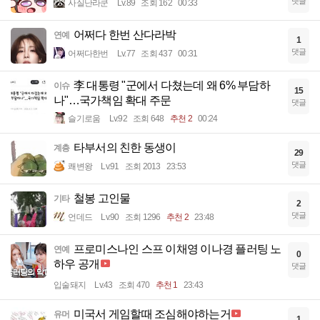
댓글
사실난라쿤
Lv.89
조회 162
00:33
어쩌다 한번 산다라박
연예
1
댓글
어쩌다한번
Lv.77
조회 437
00:31
李 대통령 "군에서 다쳤는데 왜 6% 부담하
이슈
15
나"…국가책임 확대 주문
댓글
슬기로움
Lv.92
조회 648
추천 2
00:24
타부서의 친한 동생이
계층
29
댓글
쾌변왕
Lv.91
조회 2013
23:53
철봉 고인물
기타
2
댓글
언데드
Lv.90
조회 1296
추천 2
23:48
프로미스나인 스프 이채영 이나경 플러팅 노
연예
0
하우 공개
댓글
입술돼지
Lv.43
조회 470
추천 1
23:43
미국서 게임할때 조심해야하는거
유머
1