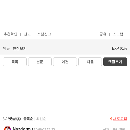
추천확인
신고
스팸신고
공유
스크랩
메뉴
인장보기
EXP 61%
목록
본문
이전
다음
댓글쓰기
댓글
(2)
등록순
|
최신순
새로고침
Nozdormu
26-06-03 23:33
신고
|
공감 확인