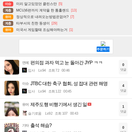
미리 알고있었던 클린스만
[5]
이슈
MCU)6편까지 계약을 한 톰홀랜드
[13]
계층
정상적으로 내려오는방법은없어?
[7]
유머
타부서의 친한 동생이
[29]
계층
미국서 게임할때 조심해야하는거
[1]
유머
편의점 과자 먹고 눈 돌아간 JYP ㅋㅋ
연예
0
댓글
입사
Lv.94
조회 72
00:46
JTBC 대한 축구 협회, 성 접대 관련 해명
이슈
4
댓글
입사
Lv.94
조회 122
00:45
제주도행 비행기에서 생긴 일
유머
1
댓글
슬기로움
Lv.92
조회 107
00:43
출석 해슴?
기타
0