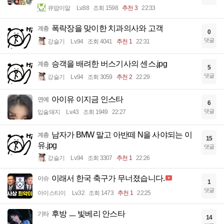
큐땁이알
Lv.88
조회 1598
추천 3
22:33
폭락장을 맞이한 치과의사와 고객
계층
0
댓글
강슬기
Lv.94
조회 4041
추천 1
22:31
승객을 배려한 버스기사의 센스.jpg
계층
5
댓글
강슬기
Lv.94
조회 3059
추천 2
22:29
아이유 이지금 인스타
연예
6
댓글
입술돼지
Lv.43
조회 1949
22:27
남자가 BMW 말고 아반떼 N을 사야되는 이
계층
15
유.jpg
댓글
강슬기
Lv.94
조회 3307
추천 1
22:26
이래서 한국 축구가 무너졌습니다.
이슈
1
댓글
아이스티이
Lv.32
조회 1473
추천 1
22:25
후방 ㅡ 빛베리 안스타
기타
14