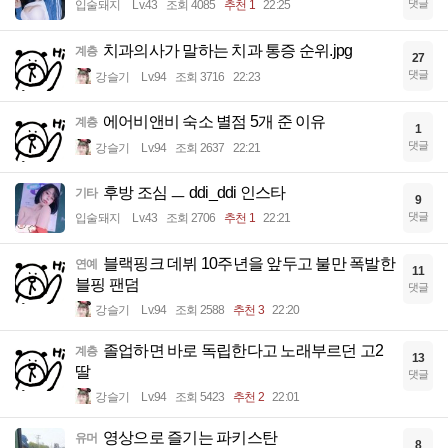
댓글
입술돼지
Lv.43
조회 4085
추천 1
22:25
치과의사가 말하는 치과 통증 순위.jpg
계층
27
댓글
강슬기
Lv.94
조회 3716
22:23
에어비앤비 숙소 별점 5개 준 이유
계층
1
댓글
강슬기
Lv.94
조회 2637
22:21
후방 조심 ㅡ ddi_ddi 인스타
기타
9
댓글
입술돼지
Lv.43
조회 2706
추천 1
22:21
블랙핑크 데뷔 10주년을 앞두고 불만 폭발한
연예
11
블핑 팬덤
댓글
강슬기
Lv.94
조회 2588
추천 3
22:20
졸업하면 바로 독립한다고 노래부르던 고2
계층
13
딸
댓글
강슬기
Lv.94
조회 5423
추천 2
22:01
영상으로 즐기는 파키스탄
유머
8