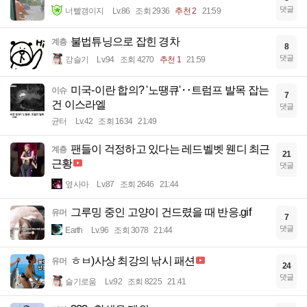
댓글
너빨갱이지
Lv.86
조회 2936
추천 2
21:59
불법튜닝으로 잡힌 경차
계층
8
댓글
강슬기
Lv.94
조회 4270
추천 1
21:59
미국-이란 합의? '노땡큐'‥트럼프 발목 잡는
이슈
7
건 이스라엘
댓글
균터
Lv.42
조회 1634
21:49
팬들이 걱정하고 있다는 레드벨벳 웬디 최근
계층
21
근황
댓글
옆사마
Lv.87
조회 2646
21:44
그루밍 중인 고양이 건드렸을 때 반응.gif
유머
7
댓글
Earth
Lv.96
조회 3078
21:44
ㅎㅂ)사상 최강의 낚시 패션
유머
24
댓글
슬기로움
Lv.92
조회 8225
21:41