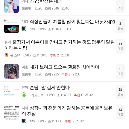
??? : 학생은 제외
기타
3
댓글
꿻뻵뗗
Lv.90
조회 2346
21:40
직장인들이 여름철 많이 찾는다는 바닷가.jpg
계층
2
댓글
Earth
Lv.96
조회 3408
21:39
출장가서 이쁜이들 만나고 평가하는 것도 업무의 일환
유머
11
이라는 사람
댓글
풀소유
Lv.86
조회 3045
추천 2
21:38
내가 보려고 모으는 권희원 치어리더
계층
9
댓글
꿻뻵뗗
Lv.90
조회 2225
추천 1
21:36
손님 : 말 길게 안한다.
유머
15
댓글
드라고노브
Lv.90
조회 4097
추천 1
21:32
심장내과 전문의가 말하는 공복에 올리브유
지식
14
의 진실
댓글
Earth
Lv.96
조회 3880
추천 6
21:32