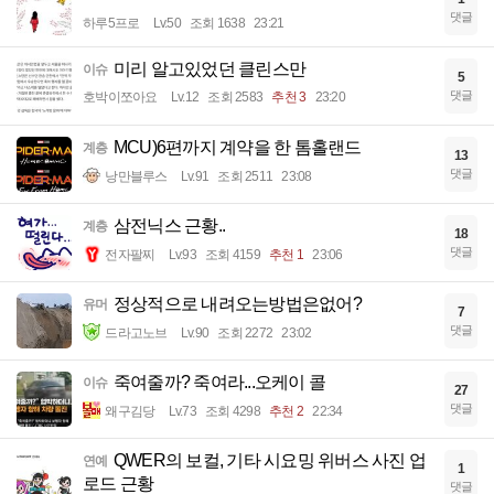
댓글
하루5프로
Lv.50
조회 1638
23:21
미리 알고있었던 클린스만
이슈
5
댓글
호박이쪼아요
Lv.12
조회 2583
추천 3
23:20
MCU)6편까지 계약을 한 톰홀랜드
계층
13
댓글
낭만블루스
Lv.91
조회 2511
23:08
삼전닉스 근황..
계층
18
댓글
전자팔찌
Lv.93
조회 4159
추천 1
23:06
정상적으로 내려오는방법은없어?
유머
7
댓글
드라고노브
Lv.90
조회 2272
23:02
죽여줄까? 죽여라...오케이 콜
이슈
27
댓글
왜구김당
Lv.73
조회 4298
추천 2
22:34
QWER의 보컬, 기타 시요밍 위버스 사진 업
연예
1
로드 근황
댓글