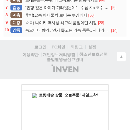
드래곤볼 40주년 리스펙트하는 만화작가들
7
감동
[9]
“인형 같은 아이가 가라앉는데”…수심 3m 호수 뛰어든 60대 의인
8
계층
[58]
후방)요즘 하나둘씩 보이는 투명의자
9
계층
[28]
ㅇㅎ) 나이키 역사상 최고의 품질이던 시절
10
감동
[14]
슥오더니 촤악.. 연기 뚫고는 가슴 툭툭.. 지나가던 아재의 정체
로그인
PC화면
퀵링크
설정
청소년보호정책
이용약관
개인정보처리방침
▲
불법촬영물신고안내
(주)
인
벤