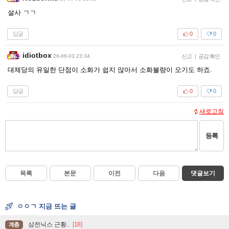
설사 ㄱㄱ
답글
0
0
idiotbox
26-06-03 23:34
신고
|
공감 확인
대체당의 유일한 단점이 소화가 쉽지 않아서 소화불량이 오기도 하죠.
답글
0
0
새로고침
등록
목록
본문
이전
다음
댓글보기
ㅇㅇㄱ 지금 뜨는 글
삼전닉스 근황..
[18]
계층