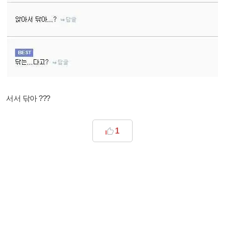
서서 닦아 ???
1