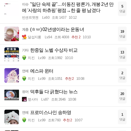
"일단 숙제 끝"…이동진 평론가, 개봉 2년 만
이슈
5
에 '사랑의 하츄핑' 평점→한 줄 평 남겼다
댓글
빈센트멧젠
Lv.60
조회 1437
10:12
(ㅎㅂ) 02년생이라는 운동녀
계층
19
댓글
달섭지롱
Lv.94
조회 4008
추천 2
10:10
한중일 노벨 수상자 비교
기타
13
댓글
치킨
Lv.99
조회 1992
10:10
에스파 윈터
연예
2
댓글
치킨
Lv.99
조회 1051
추천 2
10:08
덕후들 다 긁혔다는 뉴스
유머
20
댓글
옆사마
Lv.87
조회 2646
10:08
프로미스나인 송하영
연예
1
댓글
치킨
Lv.99
조회 760
추천 2
10:07