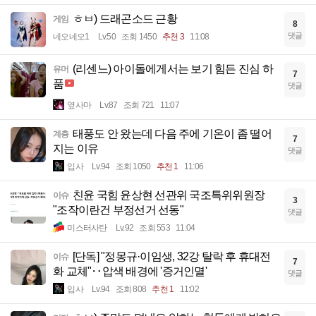
ㅎㅂ) 드래곤소드 근황
게임
8
댓글
네오네오1
Lv.50
조회 1450
추천 3
11:08
(리센느) 아이돌에게서는 보기 힘든 진심 하
유머
7
품
댓글
옆사마
Lv.87
조회 721
11:07
태풍도 안 왔는데 다음 주에 기온이 좀 떨어
계층
7
지는 이유
댓글
입사
Lv.94
조회 1050
추천 1
11:06
친윤 국힘 윤상현 선관위 국조특위위원장
이슈
3
"조작이란건 부정선거 선동"
댓글
미스터사탄
Lv.92
조회 553
11:04
[단독] "정몽규·이임생, 32강 탈락 후 휴대전
이슈
7
화 교체"‥압색 배경에 '증거인멸'
댓글
입사
Lv.94
조회 808
추천 1
11:02