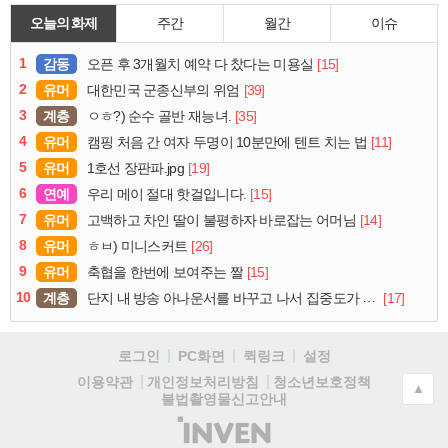
오늘의 화제
주간
월간
이슈
1
감동
[15]
오픈 후 3개월치 예약 다 찼다는 미용실
2
유머
[39]
대한민국 군종신부의 위엄
3
계층
[35]
ㅇㅎ?) 순수 골반 재능녀.
4
유머
[11]
캠핑 처음 간 여자 두명이 10분만에 텐트 치는 법
5
유머
[19]
1호선 장판파.jpg
6
연예
[15]
우리 메이 절대 핫걸입니다.
7
유머
[14]
고백하고 차인 딸이 불평하자 바로잡는 어머님
8
유머
[26]
ㅎㅂ) 미니스커트
9
유머
[15]
축협을 한번에 보여주는 짤
10
계층
[17]
단지 내 방송 아나운서를 바꾸고 나서 집중도가 확 올라갔다는 한 아파트의 안내방송
로그인
PC화면
퀵링크
설정
청소년보호정책
이용약관
개인정보처리방침
▲
불법촬영물신고안내
(주)
인