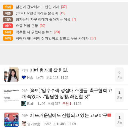
남편이 천박해서 고민인 여자
[37]
유머
(ㅎㅂ) 02년생이라는 운동녀
[19]
계층
잠자는데 자꾸 침대가 좁아지는 이유
[7]
계층
요즘 취업 근황
[20]
이슈
덕후들 다 긁혔다는 뉴스
[20]
유머
피해자 혓바닥에 상처입히고 발뻗고 누운 가해자
[17]
유머
이번 휴가때 잘 한일.
기타
0
댓글
H솔
Lv.75
조회 113
11:25
[속보] ‘압수수색·성접대 스캔들’ 축구협회 고
이슈
2
개 숙였다…“참담한 상황, 쇄신할 것”
댓글
Earth
Lv.96
조회 257
추천 1
11:22
이 뜨거운날에도 진행되고 있는 고교야구
이슈
1
댓글
슬기로움
Lv.92
조회 488
11:09