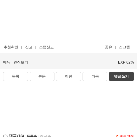
추천확인
신고
스팸신고
공유
스크랩
메뉴
인장보기
EXP 62%
목록
본문
이전
다음
댓글쓰기
댓글
(16)
등록순
|
최신순
새로고침