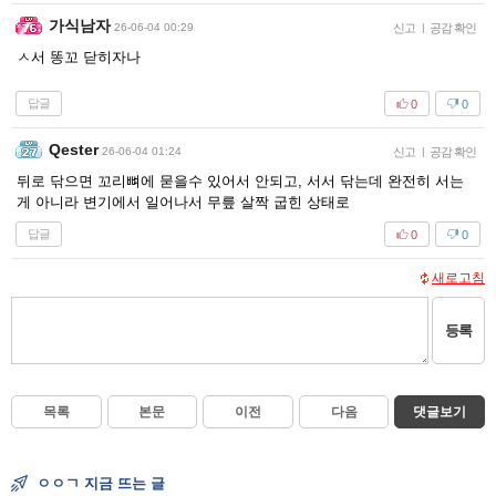
가식남자
26-06-04 00:29
신고
|
공감 확인
ㅅ서 똥꼬 닫히자나
답글
0
0
Qester
26-06-04 01:24
신고
|
공감 확인
뒤로 닦으면 꼬리뼈에 묻을수 있어서 안되고, 서서 닦는데 완전히 서는
게 아니라 변기에서 일어나서 무릎 살짝 굽힌 상태로
답글
0
0
새로고침
등록
목록
본문
이전
다음
댓글보기
ㅇㅇㄱ 지금 뜨는 글