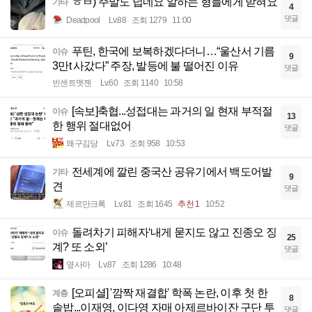
ㅎㅂ) 주말도 덥네요 알하는 형들에게 받혀요
기타
4
댓글
Deadpool
Lv.88
조회 1279
11:00
푸틴, 한국에 보복하겠다더니…“울산서 기름
이슈
9
3만t 사갔다” 주장, 발등에 불 떨어진 이유
댓글
빈센트멧젠
Lv.60
조회 1140
10:58
[속보]축협...성접대는 과거의 일 현재 부적절
이슈
13
한 행위 절대없어
댓글
왜구김당
Lv.73
조회 958
10:53
전세계에 깔린 중국산 공유기에서 백도어발
기타
9
견
댓글
제르만크록
Lv.81
조회 1645
추천 1
10:52
돌려차기 피해자‘내게 묻지도 않고 진종오 징
이슈
25
계? 또 소외’
댓글
옆사마
Lv.87
조회 1286
10:48
[오피셜] '깜짝 재결합' 학폭 논란, 이후 첫 한
계층
8
솥밥...이재영, 이다영 자매 아제르바이잔 구단 투
댓글