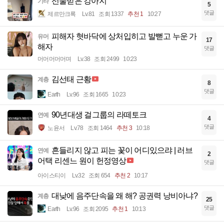
선물받은 강아지
기타
5
댓글
제르만크록
Lv.81
조회 1337
추천 1
10:27
피해자 혓바닥에 상처입히고 발뻗고 누운 가
유머
17
해자
댓글
머머머머머며
Lv.38
조회 2499
10:23
김선태 근황
계층
8
댓글
Earth
Lv.96
조회 1665
10:23
90년대생 걸그룹의 라떼토크
연예
4
댓글
노윤서
Lv.78
조회 1464
추천 3
10:18
흔들리지 않고 피는 꽃이 어디있으랴 | 러브
연예
2
어택 리센느 원이 헌정영상
댓글
아이스티이
Lv.32
조회 654
추천 2
10:17
대낮에 음주단속을 왜 해? 공권력 낭비아냐?
계층
25
댓글
Earth
Lv.96
조회 2095
추천 1
10:13