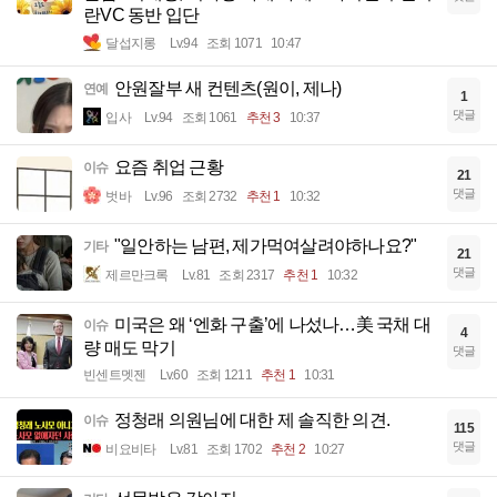
란VC 동반 입단
달섭지롱
Lv.94
조회 1071
10:47
안원잘부 새 컨텐츠(원이, 제나)
연예
1
댓글
입사
Lv.94
조회 1061
추천 3
10:37
요즘 취업 근황
이슈
21
댓글
벗바
Lv.96
조회 2732
추천 1
10:32
"일안하는 남편, 제가먹여살려야하나요?"
기타
21
댓글
제르만크록
Lv.81
조회 2317
추천 1
10:32
미국은 왜 ‘엔화 구출’에 나섰나…美 국채 대
이슈
4
량 매도 막기
댓글
빈센트멧젠
Lv.60
조회 1211
추천 1
10:31
정청래 의원님에 대한 제 솔직한 의견.
이슈
115
댓글
비요비타
Lv.81
조회 1702
추천 2
10:27