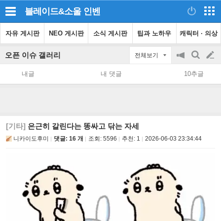
블레이드&소울
인벤
자유 게시판
NEO 게시판
소식 게시판
팁과 노하우
캐릭터 · 의상
오픈 이슈 갤러리
전체보기
공
검
글
지
색
내글
내 댓글
10추글
on/off
쓰
기
[기타]
은근히 갈린다는 똥싸고 닦는 자세
니카이도후미
댓글: 16 개
조회:
5596
추천:
1
2026-06-03 23:34:44