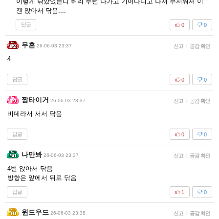
이렇게 닦았었는디 허리 두번 나가고 기어다니고 나서 무서워서 이
젠 앉아서 닦음....
답글
0
0
무흔
26-06-03 23:37
신고
|
공감 확인
4
답글
0
0
짬타이거
26-06-03 23:37
신고
|
공감 확인
비데라서 서서 닦음
답글
0
0
나만봐
26-06-03 23:37
신고
|
공감 확인
4번 앉아서 닦음
방향은 앞에서 뒤로 닦음
답글
1
0
윈드우드
26-06-03 23:38
신고
|
공감 확인