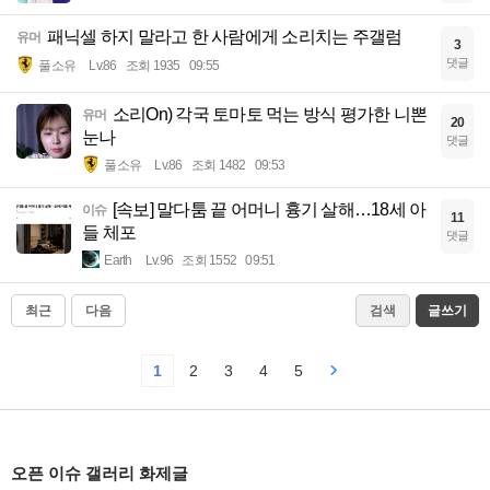
패닉셀 하지 말라고 한 사람에게 소리치는 주갤럼
유머
3
댓글
풀소유
Lv.86
조회 1935
09:55
소리On) 각국 토마토 먹는 방식 평가한 니뽄
유머
20
눈나
댓글
풀소유
Lv.86
조회 1482
09:53
[속보] 말다툼 끝 어머니 흉기 살해…18세 아
이슈
11
들 체포
댓글
Earth
Lv.96
조회 1552
09:51
최근
다음
검색
글쓰기
1
2
3
4
5
오픈 이슈 갤러리 화제글