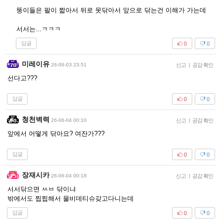
뚱이들은 팔이 짧아서 뒤로 못닦아서 앞으로 닦는건 이해가 가는데
서서는...ㅋㅋㅋ
답글
0
0
미레이유
26-06-03 23:51
신고
|
공감 확인
선다고???
답글
0
0
청천벽력
26-06-04 00:10
신고
|
공감 확인
앞에서 어떻게 닦아요? 여잔가???
답글
0
0
장재시카
26-06-04 00:18
신고
|
공감 확인
서서닦으면 ㅆㅂ 닦이냐
밖에서도 찝찝해서 물비데티슈갖고다니는데
답글
0
0