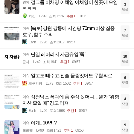
걸그룹 이채영 이채영 이채영이 한곳에 모임
연예
3
ㅋㅋㅋ
댓글
치킨
Lv.99
조회 1526
추천 1
10:06
[속보] 강원 강릉에 시간당 70mm 이상 집중
이슈
7
호우, 침수 주의
댓글
Earth
Lv.96
조회 2017
09:57
단일 레버리지 자금유입 '뚝'
이슈
10
댓글
균터
Lv.42
조회 1941
추천 1
09:57
알고도 빼주고,진술 물증있어도 무혐의로
이슈
6
댓글
왜구김당
Lv.73
조회 1502
추천 1
09:57
삼전닉스 폭락에 美 주식 샀더니…월가 “위험
이슈
4
자산 줄일 때” 경고 터져
댓글
Earth
Lv.96
조회 1668
추천 1
09:57
이게.. 10년..?
이슈
9
댓글
꿻뻵뗗
Lv.90
조회 1421
추천 1
09:56