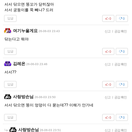
서서 닦으면 똥꼬가 닫히잖아
서서 궁둥이를 쭉 빼나? 드러
답글
0
0
여기누울게요
26-06-03 23:43
신고
|
공감 확인
닦는다고 뭐야
답글
0
0
김레온
26-06-03 23:46
신고
|
공감 확인
서서??
답글
0
0
사랑방손님
26-06-03 23:50
신고
|
공감 확인
서서 닦으면 똥이 엉덩이 다 묻는데?? 이해가 안가네
답글
0
0
사랑방손님
26-06-03 23:51
신고
|
공감 확인