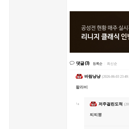
(3)
댓글
등록순
|
최신순
바람냥냥
(2026-06-03 23:49:
왈라비
저주걸린도적
(20
찌찌뽕