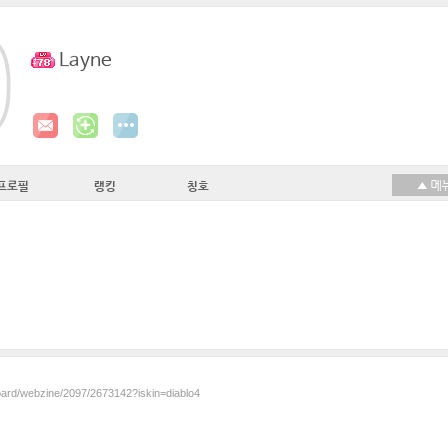
Layne
프로필
랭킹
칭호
board/webzine/2097/2673142?iskin=diablo4