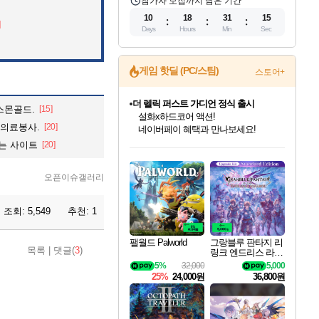
참가자 모집까지 남은 기간
10
18
31
13
]
Days
Hours
Min
Sec
게임 핫딜 (PC/스팀)
스토어+
더 렐릭 퍼스트 가디언 정식 출시
스몬골드.
[15]
설화x하드코어 액션!
 의료봉사.
[20]
네이버페이 혜택과 만나보세요!
인벤게임즈 8월 특별 할인!
드래곤소드: 어웨이크닝 입점!
문명 7 특별 할인!
마블 투혼 파이팅 소울즈 정식출시!
귀무자: 검의 길 예약 판매 중!
비스트 오브 리인카네이션 정식 출시!
커세어 코브 출시 기념 할인!
베데스다 40주년 기념 할인 중!
캡콤 프렌차이즈 할인 진행 중!
캡콤 일부 상품 상시 할인
스타워즈 은하계 레이서
로블록스 기프트 카드 공식 입점
있는 사이트
[20]
인기 퍼블리셔 모음!
스팀으로 만나는 드래곤소드!
조선&고려 DLC 출시 예정
마블 히어로 총 출동&화려한 격투!
10% 할인과
게임프릭 신작 IP
해적'섬'을 발전시키자!
베데스다의 명작들을
몬헌, 바하 등 인기 IP를
몬헌 와일즈 & 드래곤즈 도그마2
인벤게임즈에서 10% 추가 적립
Robux를 가장 안전하고
최대 90% 할인가를 만나보세요!
네이버혜택과 함께 만나보세요!
50%할인&추가 적립까지!
네이버 포인트 혜택까지!
이니&베니 혜택까지!
네이버 혜택가와 함께 예약하세요!
할인&네이버혜택으로 만나보세요!
40주년 프로모션으로 만나보세요!
할인가에 만나보세요!
일부 에디션 상시 할인!
혜택으로 예약 판매 중
편안하게 충전하세요
오픈이슈갤러리
조회:
5,549
추천:
1
팰월드 Palworld
그랑블루 판타지 리
목록
|
댓글(
3
)
링크 엔드리스 라그
나로크 업그레이드
5%
32,000
5,000
킷 Granblue Fantasy
25%
24,000원
36,800원
Relink Endless Ragn
arok Upgrade Kit DL
C