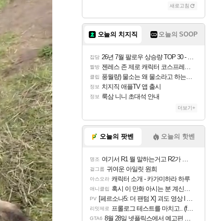
새로고침
오늘의 치지직
오늘의 SOOP
26년 7월 팔로우 상승량 TOP 30 - 월간 치지직
잡담
젠레스 존 제로 캐릭터 코스프레한 꽁주
짤방
풍월량) 물소는 왜 물소라고 하는거야? 아! 그만 ㅋㅋ
클립
치지직 애플TV 앱 출시
정보
룩삼 니니 초대석 안내
정보
더보기+
오늘의 팟벤
오늘의 핫벤
여기서 R1 뭘 말하는거고 R2가 뭘말하는걸까요?
명조
귀여운 아일릿 원희
걸그룹
캐릭터 소개 - 카가미하라 하루
아스오라
혹시 이 만화 아시는 분 계신가요
애니클립
[페르소나5: 더 팬텀 X] 괴도 영상 l 타카마키 안·댄싱 스타
PV
프롤로그 테스트를 마치고.. (feat. 리아)
리밋제로
8월 28일 넷플릭스에서 예고편 공개 예정
GTA6