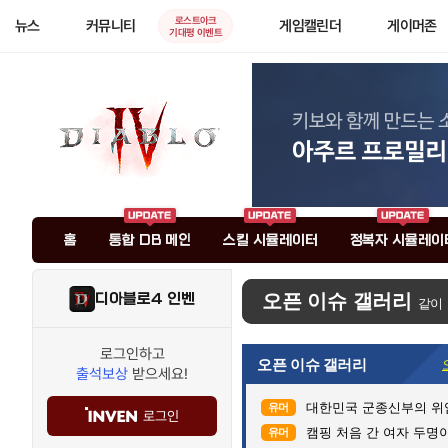
로스트아크
뉴스
커뮤니티
게임캘린더
게이머존
기대평 이벤트
홈
통합 DB 메인
스킬 시뮬레이터
정복자 시뮬레이
디아블로4 인벤
오픈 이슈 갤러리
같이
로그인하고
오픈 이슈 갤러리
출석보상
받으세요!
대한민국 군종신부의 위
유머
로그인
캠핑 처음 간 여자 두명이
유머