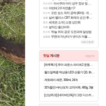
아사쿠라 마이 성우 정보 및 주요 필모
아스오라
아반테 2.0 자연흡기?
차벤
모든 성소 위치 공략 (40개) - 귀환한 영혼 도전과제
비스트
실버 팰리스 CBT 화제의 순간·후기 모음
실팰
세계관 소개 | 소명 상인회
명조
설악산 울산바위
여행
'하늘 위의 공포' 도전과제 달성법
비스트
무한대 아난타가 넷이즈 어플 달력에 일정 등록
섭컬겜
새로고침
핫딜
게시판
더보기+
[하루특가] 푸마 파운스 라이트2 운동화 313496
월드일렉콤 탁상용 LED 선풍기 Q3, 화이트, 1개
게토레이 레몬, 300ml, 24개
31%할인>부산포차 꼬치어묵, 400g, 3봉
[신상위크] [네이버단독]가그린 디스커버리세트 100ml 5종 + 1종 추가 증정 구강청결제 휴대용가글