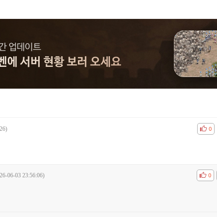
26)
공감
비공
0
26-06-03 23:56:06)
공감
비공
0