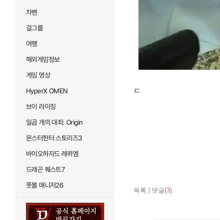
차벤
걸그룹
여행
해외게임정보
게임 영상
ㄷ
HyperX OMEN
브이 라이징
일곱 개의 대죄: Origin
몬스터헌터 스토리즈3
바이오하자드 레퀴엠
드래곤 퀘스트7
풋볼 매니저26
목록
|
댓글(
3
)