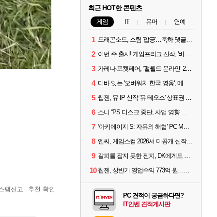
최근 HOT한 콘텐츠
게임
IT
유머
연예
1
드래곤소드, 스팀 '압긍'…축하 댓글 달고 게임 코드 받자!
2
이번 주 출시! 게임프리크 신작, '비스트 오브 리인카네이션'
3
가레나·포켓페어, ‘팰월드 온라인’ 2026년 출시 예고
4
디바 잇는 '오버워치 한국 영웅', 메카 파일럿 디몬 나온다
5
웹젠, 뮤 IP 신작 '뮤 테오스' 상표권 출원
6
소니 “PS 디스크 중단, 사업 영향 없다”
7
‘아키에이지 S: 자유의 해협’ PC MMORPG로 개발한다
8
엔씨, 게임스컴 2026서 미공개 신작 최초 공개
9
갈피를 잡지 못한 젠지, DK에게도 0:2 패배
10
웹젠, 상반기 영업수익 773억 원…순이익 89% 증가
스팸신고
추천 확인
PC 견적이 궁금하다면?
IT인벤 견적게시판