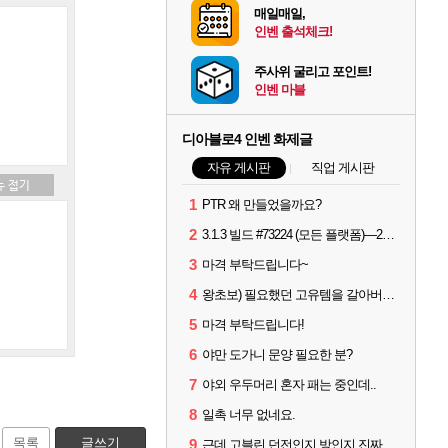
매일매일,
인벤 출석체크!
주사위 굴리고 포인트!
인벤 마블
디아블로4 인벤 화제글
자유 게시판
직업 게시판
1
PTR 왜 만들었을까요?
2
3.1.3 빌드 #73224 (모든 플랫폼)—2026년 8월 13일
3
마격 부탁드립니다~
4
왕초보) 필요했던 고유템을 갈아버렸다 크흑.,..
5
마격 부탁드립니다!
6
야만 도가니 문양 필요한 분?
7
야외 우두머리 혼자 패는 중인데..
8
일촉 너무 없네요.
목록
글쓰기
9
근데 고블린 던전인지 방인지 진짜 나옴?