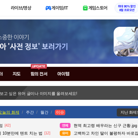
최대 90% 할인
라이브/영상
게이밍/IT
게임스토어
8월 프로모션
터
지도
힘의 전서
아이템
 보고 싶은 유머 글이나 이미지를 올려보세요!
오늘의 화제
주간
월간
이슈
지난 화제
엄
[42]
현역 최고령 배우라는 신구 근황.jpg
연예
 10분만에 텐트 치는 법
[12]
고백하고 차인 딸이 불평하자 바로
유머