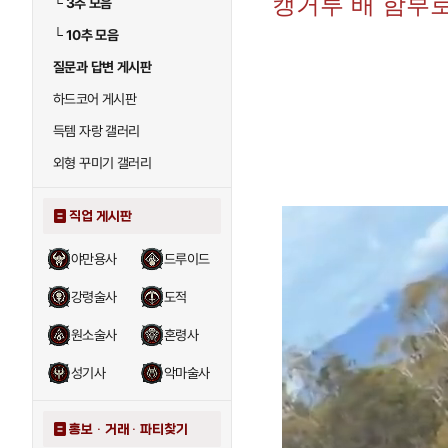
캥거루 배 함부
└
3추 모음
└
10추 모음
질문과 답변 게시판
하드코어 게시판
득템 자랑 갤러리
외형 꾸미기 갤러리
직업 게시판
야만용사
드루이드
강령술사
도적
원소술사
혼령사
성기사
악마술사
홍보 · 거래 · 파티찾기