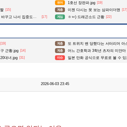
1호선 장판파.jpg
[19]
유머
 짤
[15]
이젠 다시는 못 보는 삼파이더맨
[17
계층
가 확 올라갔다는 한 아파트의 안내방송
[17]
ㅎㅂ) 드래곤소드 근황
[22]
게임
[19]
또 트위치 밴 당했다는 서터리머 아
계층
 근황.jpg
[14]
어느 간호학과 3학년 츠자의 미얀마
계층
0대녀.jpg
[31]
일본 만화 공식으로 무료로 볼 수 
이슈
2026-06-03 23:45