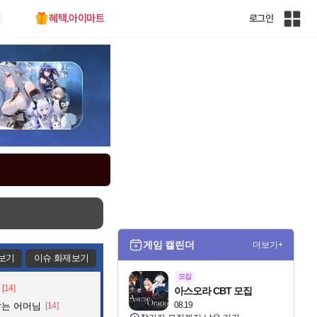
혜택.아이마트
로그인
인
벤
전
체
사
이
트
맵
게임 캘린더
더보기+
보기
이슈 화제보기
모집
[14]
아스오라 CBT 모집
08.19
잡는 어머님
[14]