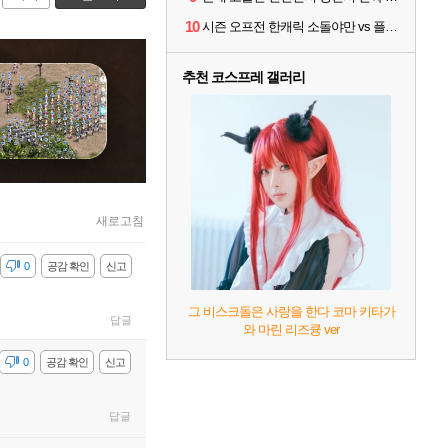
10
시즌 오프전 한캐릭 소돌야만 vs 플리커 대격변
추천 코스프레 갤러리
새로고침
감
0
공감 확인
신고
그 비스크돌은 사랑을 한다 코마 키타가
답글
와 마린 리즈큥 ver
감
0
공감 확인
신고
답글