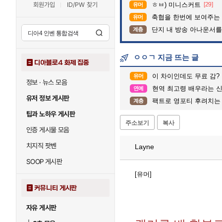
회원가입
ID/PW 찾기
ㅎㅂ) 미니스커트
[29]
유머
축협을 한번에 보여주는
유머
단지 내 방송 아나운서를 바꾸고 나서 집중도
계층
ㅇㅇㄱ 지금 뜨는 글
디아블로4 화제 집중
이 차이인데도 무료 감?
유머
정보 · 뉴스 모음
현역 최고령 배우라는 신구
연예
유저 정보 게시판
팩트로 영포티 후려치는 2
계층
팁과 노하우 게시판
주소보기
복사
인증 게시물 모음
치지직 팟벤
Layne
SOOP 게시판
[유머]
커뮤니티 게시판
자유 게시판