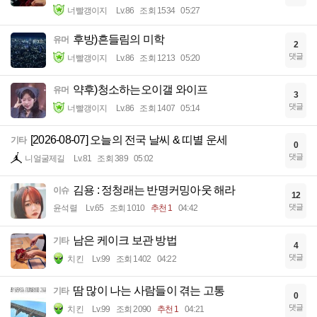
너빨갱이지
Lv.86
조회 1534
05:27
후방)흔들림의 미학
유머
2
댓글
너빨갱이지
Lv.86
조회 1213
05:20
약후)청소하는오이갤 와이프
유머
3
댓글
너빨갱이지
Lv.86
조회 1407
05:14
[2026-08-07] 오늘의 전국 날씨 & 띠별 운세
기타
0
댓글
니얼굴제길
Lv.81
조회 389
05:02
김용 : 정청래는 반명커밍아웃 해라
이슈
12
댓글
윤석렬
Lv.65
조회 1010
추천 1
04:42
남은 케이크 보관 방법
기타
4
댓글
치킨
Lv.99
조회 1402
04:22
땀 많이 나는 사람들이 겪는 고통
기타
0
댓글
치킨
Lv.99
조회 2090
추천 1
04:21