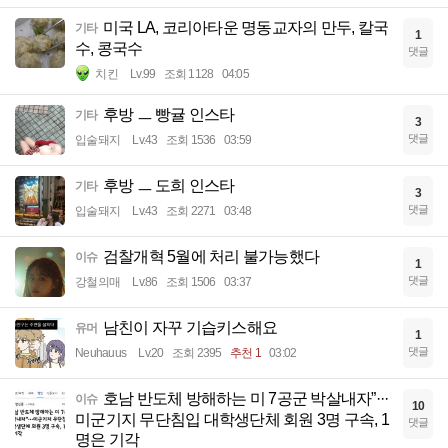
미국 LA, 코리아타운 명동교자의 만두, 칼국
기타
1
수, 콩국수
댓글
치킨
Lv.99
조회 1128
04:05
후방 ㅡ 빵귤 인스타
기타
3
댓글
입술돼지
Lv.43
조회 1536
03:59
후방 ㅡ 도희 인스타
기타
3
댓글
입술돼지
Lv.43
조회 2271
03:48
검찰개혁 5월에 처리 불가능했다
이슈
1
댓글
강철의매
Lv.86
조회 1506
03:37
남친이 자꾸 기습키스해요
유머
1
댓글
Neuhauus
Lv.20
조회 2395
추천 1
03:02
호남 반도체 방해하는 미 7공군 박살내자”···
이슈
10
미군기지 무단침입 대학생단체 회원 3명 구속, 1
댓글
명은 기각