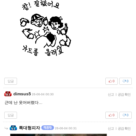
답글
0
0
dimsus5
26-06-04 00:30
신고
|
공감 확인
근데 난 웃어버렸다…
답글
0
0
특대형피자
26-06-04 00:31
신고
|
공감 확인