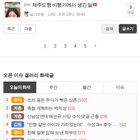
제주도행 비행기에서 생긴 일
유머
3
댓글
슬기로움
Lv.92
조회 1391
00:43
최근
다음
검색
글쓰기
1
2
3
4
5
오픈 이슈 갤러리 화제글
오늘의 화제
주간
월간
이슈
1
유머
[102]
조카 용돈 주다가 뺏은 삼촌
2
계층
[16]
축협 개혁하는 박지성
3
계층
[29]
신남성연대 배인규 사망 소식 댓글 근황
4
감동
[11]
“인형 같은 아이가 가라앉는데”…수심 3m 호수 뛰어든 60대 의인
5
유머
[37]
한복 잘못 입혀 보낸 학부모