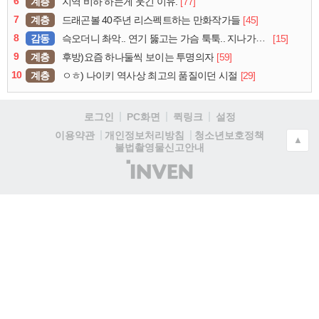
6
계층
[77]
지역 비하 하는게 웃긴 이유.
7
계층
[45]
드래곤볼 40주년 리스펙트하는 만화작가들
8
감동
[15]
슥오더니 촤악.. 연기 뚫고는 가슴 툭툭.. 지나가던 아재의 정체
9
계층
[59]
후방)요즘 하나둘씩 보이는 투명의자
10
계층
[29]
ㅇㅎ) 나이키 역사상 최고의 품질이던 시절
로그인
PC화면
퀵링크
설정
청소년보호정책
이용약관
개인정보처리방침
▲
불법촬영물신고안내
(주)
인
벤