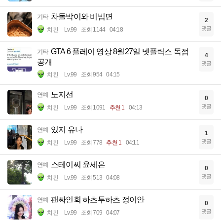
차돌박이와 비빔면
기타
2
댓글
치킨
Lv.99
조회 1144
04:18
GTA 6 플레이 영상 8월27일 넷플릭스 독점
기타
4
공개
댓글
치킨
Lv.99
조회 954
04:15
노지선
연예
0
댓글
치킨
Lv.99
조회 1091
추천 1
04:13
있지 유나
연예
1
댓글
치킨
Lv.99
조회 778
추천 1
04:11
스테이씨 윤세은
연예
0
댓글
치킨
Lv.99
조회 513
04:08
팬싸인회 하츠투하츠 정이안
연예
0
댓글
치킨
Lv.99
조회 709
04:07