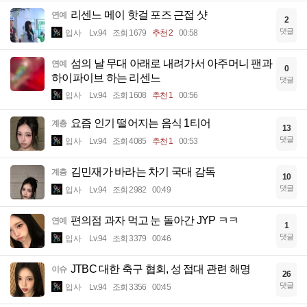
리센느 메이 핫걸 포즈 근접 샷
연예
2
댓글
입사
Lv.94
조회 1679
추천 2
00:58
섬의 날 무대 아래로 내려가서 아주머니 팬과
연예
0
하이파이브 하는 리센느
댓글
입사
Lv.94
조회 1608
추천 1
00:56
요즘 인기 떨어지는 음식 1티어
계층
13
댓글
입사
Lv.94
조회 4085
추천 1
00:53
김민재가 바라는 차기 국대 감독
계층
10
댓글
입사
Lv.94
조회 2982
00:49
편의점 과자 먹고 눈 돌아간 JYP ㅋㅋ
연예
1
댓글
입사
Lv.94
조회 3379
00:46
JTBC 대한 축구 협회, 성 접대 관련 해명
이슈
26
댓글
입사
Lv.94
조회 3356
00:45