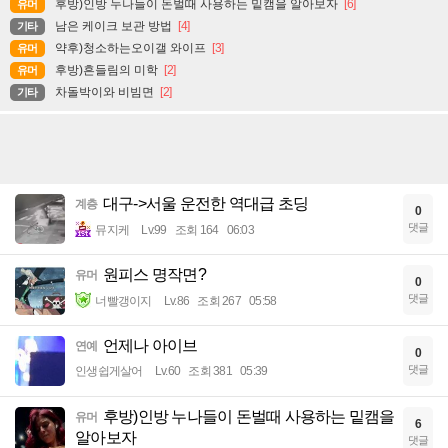
후방)인방 누나들이 돈벌때 사용하는 밑캠을 알아보자
[6]
유머
남은 케이크 보관 방법
[4]
기타
약후)청소하는오이갤 와이프
[3]
유머
후방)흔들림의 미학
[2]
유머
차돌박이와 비빔면
[2]
기타
대구->서울 운전한 역대급 초딩
계층
0
댓글
뮤지케
Lv.99
조회 164
06:03
원피스 명작면?
유머
0
댓글
너빨갱이지
Lv.86
조회 267
05:58
언제나 아이브
연예
0
댓글
인생쉽게살어
Lv.60
조회 381
05:39
후방)인방 누나들이 돈벌때 사용하는 밑캠을
유머
6
알아보자
댓글