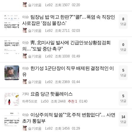
슬기로움
Lv.92
조회 1507
02:20
팀장님 밥 먹고 한판?” “콜!”…폭염 속 직장인
이슈
8
사로잡은 ‘점심 몰캉스’
댓글
슬기로움
Lv.92
조회 2711
02:03
靑, 北미사일 발사에 긴급안보상황점검회
이슈
0
의…“도발 중단 촉구”
댓글
슬기로움
Lv.92
조회 1038
01:49
한기성 1군단장이 직무 배제된 결정적인 이
이슈
5
유
댓글
슬기로움
Lv.92
조회 2369
01:44
요즘 당근 핫플레이스
기타
5
댓글
하루5프로
Lv.50
조회 2448
추천 1
01:40
이상주의적 말씀” “北 주적 변함없다”… 사면
이슈
14
초가 통일부
댓글
슬기로움
Lv.92
조회 1456
01:29