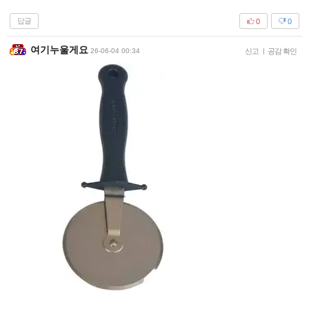
답글
0
0
여기누울게요
26-06-04 00:34
신고
|
공감 확인