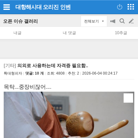
대항해시대 오리진
인벤
오픈 이슈 갤러리
전체보기
공
검
글
지
색
내글
내 댓글
10추글
on/off
쓰
기
[기타]
의외로 사용하는데 자격증 필요함..
특대형피자
댓글: 10 개
조회:
4808
추천:
2
2026-06-04 00:24:17
목탁...중장비잖어....