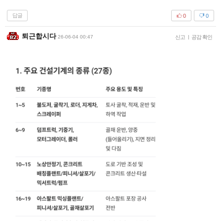
답글
0
0
퇴근합시다
26-06-04 00:47
신고
|
공감 확인