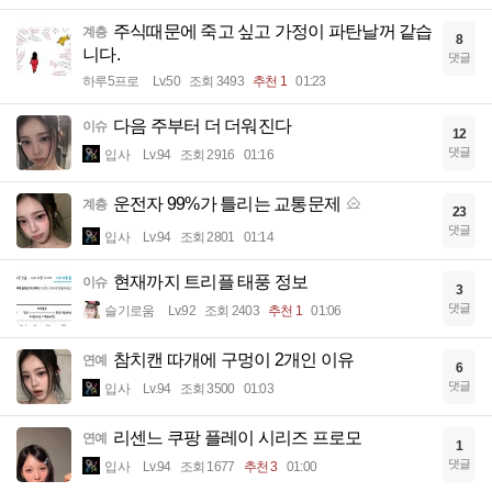
주식때문에 죽고 싶고 가정이 파탄날꺼 같습
계층
8
니다.
댓글
하루5프로
Lv.50
조회 3493
추천 1
01:23
다음 주부터 더 더워진다
이슈
12
댓글
입사
Lv.94
조회 2916
01:16
운전자 99%가 틀리는 교통문제
계층
23
댓글
입사
Lv.94
조회 2801
01:14
현재까지 트리플 태풍 정보
이슈
3
댓글
슬기로움
Lv.92
조회 2403
추천 1
01:06
참치캔 따개에 구멍이 2개인 이유
연예
6
댓글
입사
Lv.94
조회 3500
01:03
리센느 쿠팡 플레이 시리즈 프로모
연예
1
댓글
입사
Lv.94
조회 1677
추천 3
01:00