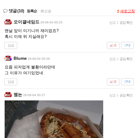
댓글
(10)
등록순
|
최신순
새로고침
오이갤네임드
26-06-04 00:25
신고
|
공감 확인
맨날 앞이 이기니까 재미없죠?
혹시 이제 뒤 지실래요?
답글
0
0
Blume
26-06-04 00:26
신고
|
공감 확인
요즘 피자업계 불황이라던데
그 이유가 여기있었네
답글
0
0
멤논
26-06-04 00:27
신고
|
공감 확인