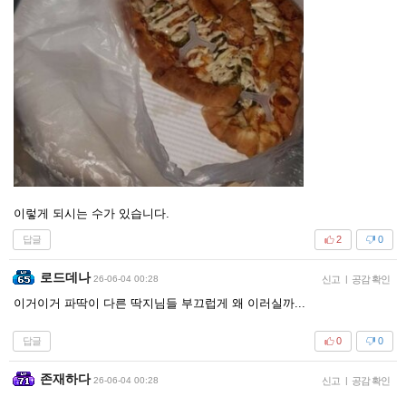
이렇게 되시는 수가 있습니다.
답글
2
0
로드데나
26-06-04 00:28
신고
|
공감 확인
이거이거 파딱이 다른 딱지님들 부끄럽게 왜 이러실까...
답글
0
0
존재하다
26-06-04 00:28
신고
|
공감 확인