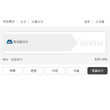
추천확인
신고
스팸신고
공유
스크랩
특대형피자
메뉴
인장보기
EXP 10%
목록
본문
이전
다음
댓글쓰기