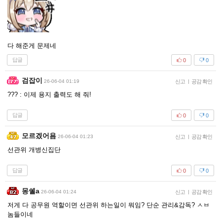
다 해준게 문제네
답글
0
0
검잡이
26-06-04 01:19
신고
|
공감 확인
??? : 이제 용지 출력도 해 줘!
답글
0
0
모르겠어욤
26-06-04 01:23
신고
|
공감 확인
선관위 개병신집단
답글
0
0
몽쉘a
26-06-04 01:24
신고
|
공감 확인
저게 다 공무원 역할이면 선관위 하는일이 뭐임? 단순 관리&감독? ㅅㅂ
놈들이네