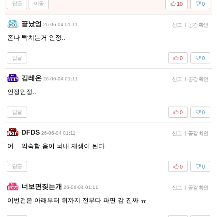
답글
이동
10
0
끝났엉
26-06-04 01:11
신고
|
공감 확인
존나 빡치는거 인정..
답글
0
0
김레온
26-06-04 01:11
신고
|
공감 확인
인정인정..
답글
0
0
DFDS
26-06-04 01:11
신고
|
공감 확인
어... 익숙함 음이 뇌내 재생이 된다..
답글
0
0
너보면짖는개
26-06-04 01:11
신고
|
공감 확인
이번건은 아래부터 위까지 전부다 파면 감 진짜 ㅠ