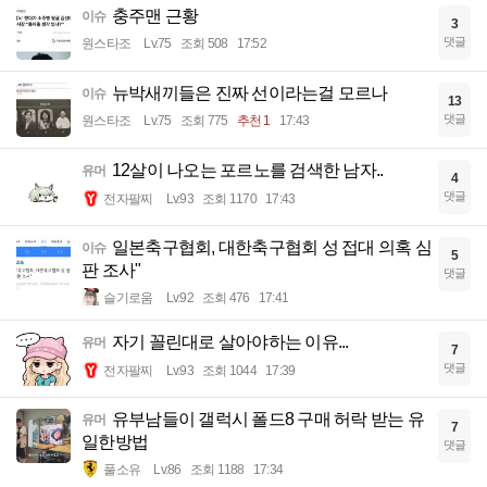
충주맨 근황
이슈
3
댓글
원스타조
Lv.75
조회 508
17:52
뉴박새끼들은 진짜 선이라는걸 모르나
이슈
13
댓글
원스타조
Lv.75
조회 775
추천 1
17:43
12살이 나오는 포르노를 검색한 남자..
유머
4
댓글
전자팔찌
Lv.93
조회 1170
17:43
일본축구협회, 대한축구협회 성 접대 의혹 심
이슈
5
판 조사"
댓글
슬기로움
Lv.92
조회 476
17:41
자기 꼴린대로 살아야하는 이유...
유머
7
댓글
전자팔찌
Lv.93
조회 1044
17:39
유부남들이 갤럭시 폴드8 구매 허락 받는 유
유머
7
일한방법
댓글
풀소유
Lv.86
조회 1188
17:34