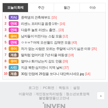
오늘의 화제
주간
월간
이슈
1
지식
[15]
중력댐의 건축해부도
2
연예
[16]
리센느 프리티걸 음중 1위~
3
연예
[23]
다음주 놀토 리센느 출연...
4
유머
[12]
남자들이 미친다는 스킬 모음
5
연예
[43]
ㅇㅎㅂ? 어제 오션월드 김채연 모음
6
유머
[25]
차가 없는 사람은 모르는 주말에 나가기 싫은 이유
7
계층
[18]
딸처럼 업어키운 7년 터울 여동생
8
유머
[26]
얼마나 화가났는지 감도 안옴
9
사진
[37]
지금 북한 삼지연시 지역 날씨
10
계층
[14]
30점 만점에 29점을 쏘다니 대단하시네요.jpg
로그인
PC화면
퀵링크
설정
청소년보호정책
이용약관
개인정보처리방침
▲
불법촬영물신고안내
(주)