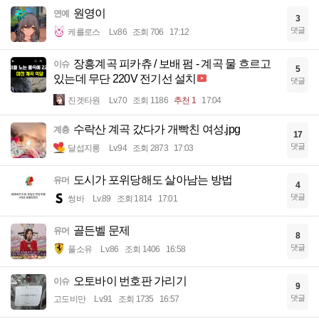
원영이
연예
3
댓글
케를로스
Lv.86
조회 706
17:12
장흥계곡 피카츄 / 보배 펌 - 계곡 물 흐르고
이슈
5
있는데 무단 220V 전기선 설치
댓글
진겟타원
Lv.70
조회 1186
추천 1
17:04
수락산 계곡 갔다가 개빡친 여성.jpg
계층
17
댓글
달섭지롱
Lv.94
조회 2873
17:03
도시가 포위당해도 살아남는 방법
유머
4
댓글
썽바
Lv.89
조회 1814
17:01
골든벨 문제
유머
8
댓글
풀소유
Lv.86
조회 1406
16:58
오토바이 번호판 가리기
이슈
9
댓글
고도비만
Lv.91
조회 1735
16:57