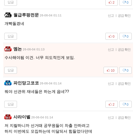
답글
2
0
월급루팡전문
26-06-04 01:11
신고
|
공감 확인
개빡돌겠네
답글
0
0
멤논
26-06-04 01:13
신고
|
공감 확인
수사해야됨 이건. 너무 의도적인게 보임.
답글
10
0
파인망고코코
26-06-04 01:14
신고
|
공감 확인
뭐야 선관위 재네들은 하는게 읍네??
답글
2
0
사라이벨
26-06-04 01:14
신고
|
공감 확인
저 지랄하니까 선거때 공무원들이 차출 안하려고
하지 이번에도 모집하는데 미달되서 힘들었다던데