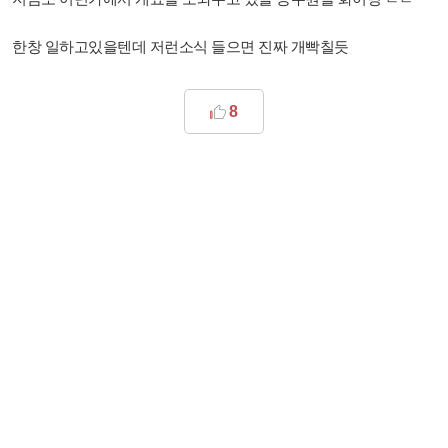
한창 일하고있을텐데 저런소식 들으면 진짜 개빡칠듯
8