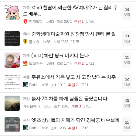
ㅇㅎ) 친딸이 롸끈한 AV여배우가 된 할리우
계층
14
드 배우...
댓글
전자팔찌
Lv.93
조회 2071
추천 1
17:30
중학생때 미술학원 원장쌤 망사 팬티 본 썰
유머
13
댓글
풀소유
Lv.86
조회 1832
17:25
(ㅎㅂ) 하얀 핑크 비키니 눈나
계층
11
댓글
달섭지롱
Lv.94
조회 1744
추천 2
17:21
주유소에서 기름 넣고 차 고장 났다는 차주
계층
12
댓글
Earth
Lv.96
조회 1911
추천 2
17:21
붉사 2회차를 하게 될줄은 몰랐습니다
게임
13
댓글
바람을베다
Lv.86
조회 1201
추천 3
17:16
옛 조상님들의 지혜가 담긴 경복궁 배수설계
지식
11
댓글
Earth
Lv.96
조회 1236
추천 1
17:16