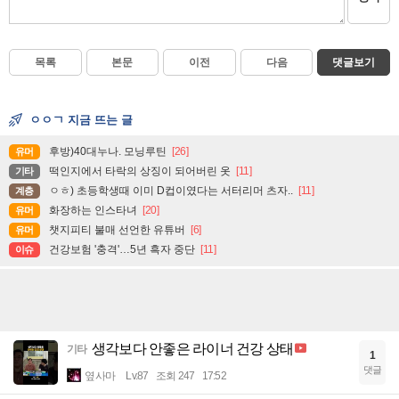
목록
본문
이전
다음
댓글보기
ㅇㅇㄱ 지금 뜨는 글
후방)40대누나. 모닝루틴
[26]
유머
떡인지에서 타락의 상징이 되어버린 옷
[11]
기타
ㅇㅎ) 초등학생때 이미 D컵이였다는 서터리머 츠자..
[11]
계층
화장하는 인스타녀
[20]
유머
챗지피티 불매 선언한 유튜버
[6]
유머
건강보험 '충격'…5년 흑자 중단
[11]
이슈
생각보다 안좋은 라이너 건강 상태
기타
1
댓글
옆사마
Lv.87
조회 247
17:52