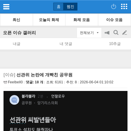
홈
웹진
최신
오늘의 화제
화제 모음
이슈 모음
오픈 이슈 갤러리
전체보기
공
검
글
지
색
내글
내 댓글
10추글
on/off
쓰
기
[이슈]
선관위 논란에 개빡친 공무원
Feelbell0
댓글: 18 개
조회:
6161
추천:
8
2026-06-04 01:10:02