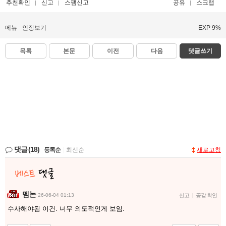
추천확인
신고
스팸신고
공유
스크랩
메뉴
인장보기
EXP 9%
목록
본문
이전
다음
댓글쓰기
댓글
(18)
등록순
|
최신순
새로고침
멤논
26-06-04 01:13
신고
|
공감 확인
수사해야됨 이건. 너무 의도적인게 보임.