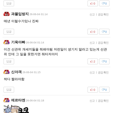
답글
0
0
과몰입방지
26-06-04 01:14
신고
|
공감 확인
매년 이럴수가있나 진짜
답글
0
0
기욱아빠
26-06-04 01:14
신고
|
공감 확인
이건 선관위 개세끼들을 줘패야됨 저런일이 생기지 말라고 있는게 선관
위 인데 그 일을 못한거면 줘터저야지
답글
2
0
신야객
26-06-04 01:15
신고
|
공감 확인
싹다 짤라야함
답글
0
0
에르타엔
26-06-04 01:18
신고
|
공감 확인