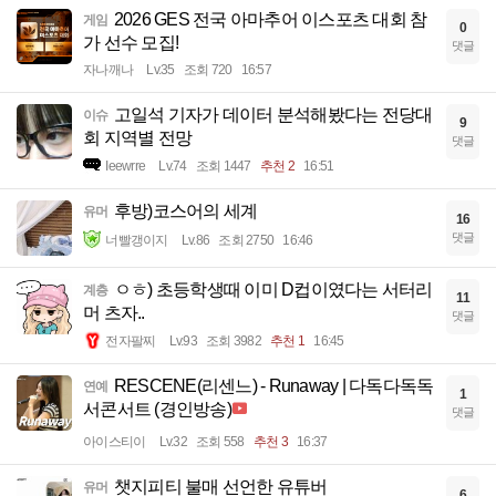
2026 GES 전국 아마추어 이스포츠 대회 참
게임
0
가 선수 모집!
댓글
자나깨나
Lv.35
조회 720
16:57
고일석 기자가 데이터 분석해봤다는 전당대
이슈
9
회 지역별 전망
댓글
Ieewrre
Lv.74
조회 1447
추천 2
16:51
후방)코스어의 세계
유머
16
댓글
너빨갱이지
Lv.86
조회 2750
16:46
ㅇㅎ) 초등학생때 이미 D컵이였다는 서터리
계층
11
머 츠자..
댓글
전자팔찌
Lv.93
조회 3982
추천 1
16:45
RESCENE(리센느) - Runaway | 다독다독독
연예
1
서콘서트 (경인방송)
댓글
아이스티이
Lv.32
조회 558
추천 3
16:37
챗지피티 불매 선언한 유튜버
유머
6