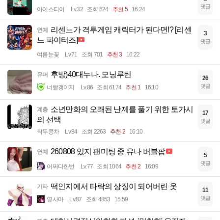
댓글
아이스티이
Lv.32
조회 624
추천 5
16:24
리센느가 격투게임 캐릭터가 된다면!? [리센
연예
3
느 파이터즈]
댓글
여름눈꽃
Lv.71
조회 701
추천 3
16:22
후방)40대누나. 모닝루틴
유머
26
댓글
너빨갱이지
Lv.86
조회 6174
추천 1
16:10
소년만화의 오래된 난제를 풀기 위한 토가시
계층
17
의 선택
댓글
작두콩차
Lv.84
조회 2263
추천 2
16:10
260808 있지 팬미팅 중 유나 버블팝
연예
5
댓글
어쩌다한번
Lv.77
조회 1064
추천 2
16:09
떡인지에서 타락의 상징이 되어버린 옷
기타
11
댓글
옆사마
Lv.87
조회 4853
15:59