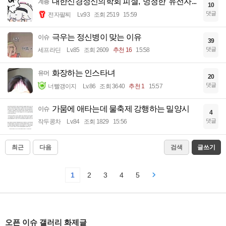
대한신경정신의학회 피셜, '멍청한' 유전자...
계층
10
댓글
전자팔찌
Lv.93
조회 2519
15:59
극우는 정신병이 맞는 이유
이슈
39
댓글
세프라딘
Lv.85
조회 2609
추천 16
15:58
화장하는 인스타녀
유머
20
댓글
너빨갱이지
Lv.86
조회 3640
추천 1
15:57
가뭄에 애타는데 물축제 강행하는 밀양시
이슈
4
댓글
작두콩차
Lv.84
조회 1829
15:56
최근
다음
검색
글쓰기
1
2
3
4
5
오픈 이슈 갤러리 화제글