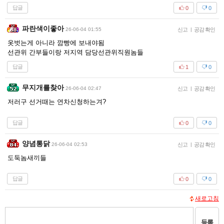
답글
0
0
파란색이좋아
26-06-04 01:55
신고
|
공감 확인
옷벗는게 아니라 깜빵에 보내야됨
선관위 간부들이랑 저지역 담당선관위직원놈들
답글
1
0
무지개를찾아
26-06-04 02:47
신고
|
공감 확인
저러구 선거때는 연차신청하는겨?
답글
0
0
양념통닭
26-06-04 02:53
신고
|
공감 확인
도둑놈새끼들
답글
0
0
새로고침
등록