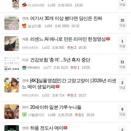
댓글
미스터사탄
Lv.92
조회 3421
16:33
여기서 30개 이상 봤다면 당신은 진짜
연예
33
댓글
달섭지롱
Lv.94
조회 2906
16:32
리센느 AI 애니로 만든 리마인 헌정영상
계층
1
댓글
아이스티이
Lv.32
조회 891
추천 2
16:30
건강보험 '충격'…5년 흑자 중단
이슈
11
댓글
Minstre1
Lv.77
조회 3116
추천 1
16:28
[4K][실물영접]인간 고양고양이 | 2026년 리센
연예
2
느 메이 생일카페
댓글
아이스티이
Lv.32
조회 714
추천 2
16:27
20세이하 일본 갸루누나들
유머
9
댓글
너빨갱이지
Lv.86
조회 2526
추천 1
16:26
하품 전도사 메이
연예
2