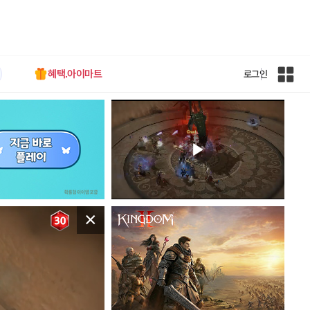
혜택.아이마트
로그인
인
벤
전
체
사
이
트
맵
×