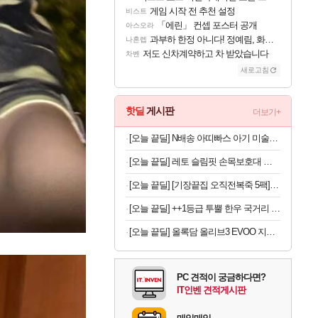
게임 시작 전 추천 설정
비스트
「에린」 컨셉 포스터 공개
아스오라
과부하 한정 아니다! 정예림, 화속성 서포터 세대 교체
나혼렙
저도 신차계약하고 차 받았습니다
차벤
새로고침
핫딜
게시판
더보기+
[오늘 끝딜] N배송 아띠빠스 아기 미술가운 유아 전신 촉감놀이 문센 방수 앞치마 모래놀이옷 아띠베어 S
[오늘 끝딜] 레토 슬림핏 손목보호대 헬스 팔목 얇은 아대 밴드 LSL-WB07
[오늘 끝딜] [기장끝집 오직전복죽 5팩] 전복내장 간편 밀키트 영양식 아침식사대용
[오늘 끝딜] ++1등급 투뿔 한우 국거리 국내산 소고기 양지머리 설도 냉장 생고기 600g, 1kg, 2kg 대용량
[오늘 끝딜] 올록담 올리브3 EVOO 지중해 올리브오일 캡슐 올리브유 3개월분
PC 견적이 궁금하다면?
IT인벤 견적게시판