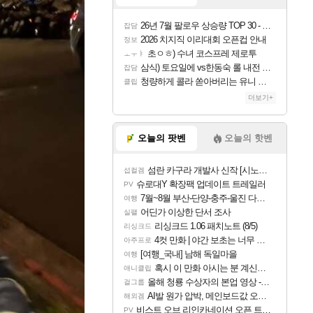
26년 7월 팔로우 상승량 TOP 30 - 월간 치지직
잡담
2026 치지직 이리대회 오픈컵 안내
정보
초ㅇㅎ) 수녀 코스프레 제로투
ㅗㅜㅑ
삼식) 토요일에 vs한동숙 롤 내전 예정
잡담
청량하게 콜라 쏟아버리는 유니 ㅋㅋㅋ
클립
더보기+
오늘의 팟벤
오늘의 핫벤
섬란 카구라 개발사 신작 [시노비 넥서스] 연내 출시 예정
섭컬겜
슈로대Y 확장팩 업데이트 트레일러
PV
7월~8월 부산-단양-충주-울진 다녀왔어요~
여행
어딘가 이상한 단서 조사
실팰
리싱크드 1.06 패치노트 (8/5)
리싱크드
4컷 만화 | 야간 보초는 너무 힘들어
아주프로
[여행_국내] 남해 독일마을
여행
혹시 이 만화 아시는 분 계신가요
애니클립
올해 청룡 수상자의 본업 영상 - 스테이씨 윤
걸그룹
AI발 원가 압박, 메인보드값 오르나
해외겜
비스트 오브 리인카네이션 오픈 트레일러
PV