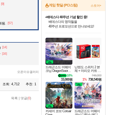
[9]
베데스다 40주년 기념 할인 중!
게임 핫딜 (PC/스팀)
스토어+
베데스다의 명작들을
40주년 프로모션으로 만나보세요!
마블 투혼 파이팅 소울즈 예약 판매 중!
해됨.
[57]
마블 히어로 총 출동&화려한 격투!
네이버 포인트 혜택까지!
인벤게임즈 8월 특별 할인!
드래곤소드: 어웨이크닝 입점!
문명 7 특별 할인!
귀무자: 검의 길 예약 판매 중!
비스트 오브 리인카네이션 정식 출시!
커세어 코브 출시 기념 할인!
더 렐릭 퍼스트 가디언 정식 출시
캡콤 프렌차이즈 할인 진행 중!
캡콤 일부 상품 상시 할인
스타워즈 은하계 레이서
로블록스 기프트 카드 공식 입점
인기 퍼블리셔 모음!
스팀으로 만나는 드래곤소드!
조선&고려 DLC 출시 예정
10% 할인과
게임프릭 신작 IP
해적'섬'을 발전시키자!
설화x하드코어 액션!
몬헌, 바하 등 인기 IP를
몬헌 와일즈 & 드래곤즈 도그마2
인벤게임즈에서 10% 추가 적립
Robux를 가장 안전하고
최대 90% 할인가를 만나보세요!
네이버혜택과 함께 만나보세요!
50%할인&추가 적립까지!
이니&베니 혜택까지!
네이버 혜택가와 함께 예약하세요!
할인&네이버혜택으로 만나보세요!
네이버페이 혜택과 만나보세요!
할인가에 만나보세요!
일부 에디션 상시 할인!
혜택으로 예약 판매 중
편안하게 충전하세요
g
[14]
황
[16]
드래곤소드 어웨이
닌텐도 스위치 2 본
크닝 DragonSword A
체 + 마리오 카트 월
오픈이슈갤러리
wakening
드
10%
746,000
33,000원
1%
738,540원
조회:
4,712
추천:
1
목록
|
댓글(
0
)
커세어 코브 Corsair
드래곤소드 어웨이
Cove
크닝 디럭스 에디션