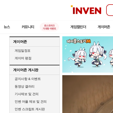
인
벤
로스트아크
뉴스
커뮤니티
게임캘린더
게이머존
기대평 이벤트
게이머존
게임일정표
게이머 평점
게이머존 게시판
공지사항 & 이벤트
동영상 갤러리
기사제보 및 건의
인벤 어플 제보 및 건의
인벤 스크립트 게시판