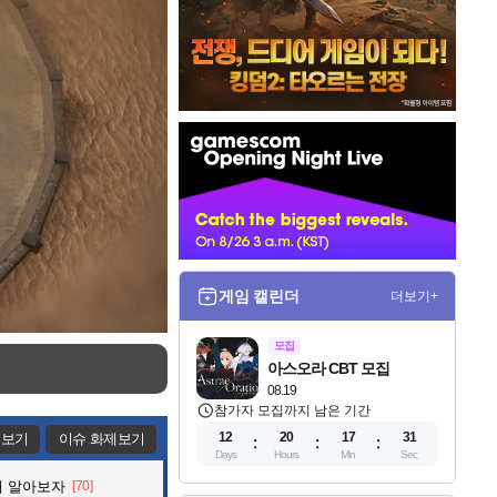
인
벤
배
너
게임 캘린더
더보기+
모집
아스오라 CBT 모집
08.19
참가자 모집까지 남은 기간
12
20
17
29
제보기
이슈 화제보기
Days
Hours
Min
Sec
해 알아보자
[70]