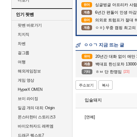
더보기
싱글벙글 아프리카 사람
유머
6년간 편돌이 인생 마감
계층
인기 팟벤
의외로 트럼프가 절대 
유머
팟벤 바로가기
ㅇㅎ) 우중 캠핑 최고의
계층
치지직
차벤
ㅇㅇㄱ 지금 뜨는 글
걸그룹
20년간 대화 없이 애만
유머
여행
백대표 한신포차 1300
계층
해외게임정보
ㅎㅂ 단 한명임
[23]
기타
게임 영상
주소보기
복사
HyperX OMEN
브이 라이징
입술돼지
일곱 개의 대죄: Origin
몬스터헌터 스토리즈3
[연예]
바이오하자드 레퀴엠
드래곤 퀘스트7