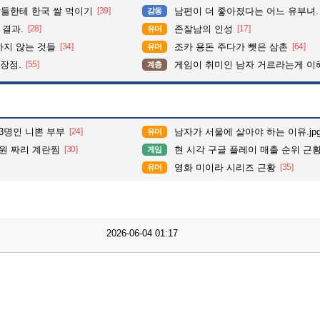
들한테 한국 쌀 먹이기
[39]
남편이 더 좋아졌다는 어느 유부녀.
감동
 결과.
[28]
존잘남의 인성
[17]
유머
하지 않는 것들
[34]
조카 용돈 주다가 뺏은 삼촌
[64]
유머
 장점.
[55]
게임이 취미인 남자 거르라는게 이
계층
 3명인 니뽄 부부
[24]
남자가 서울에 살아야 하는 이유.jp
유머
0원 짜리 계란찜
[30]
현 시각 구글 플레이 매출 순위 근
게임
영화 미이라 시리즈 근황
[35]
유머
2026-06-04 01:17