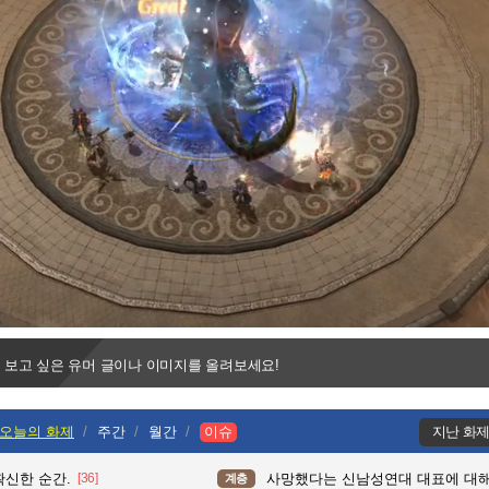
Progress
:
Loaded
:
0%
0%
 보고 싶은 유머 글이나 이미지를 올려보세요!
오늘의 화제
주간
월간
이슈
지난 화
확신한 순간.
[36]
사망했다는 신남성연대 대표에 대
계층