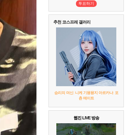
투표하기
추천 코스프레 갤러리
승리의 여신: 니케 기묭묭지 아르카나: 포
츈 메이트
웹진 LIVE 방송