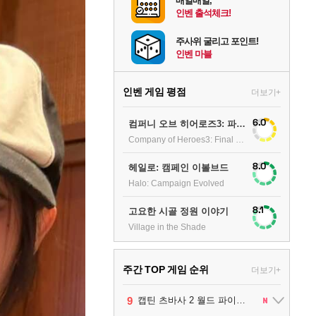
매일매일,
인벤 출석체크!
주사위 굴리고 포인트!
인벤 마블
인벤 게임 평점
더보기+
6.0
컴퍼니 오브 히어로즈3: 파이널 스탠드
Company of Heroes3: Final stand
8.0
헤일로: 캠페인 이볼브드
Halo: Campaign Evolved
8.1
고요한 시골 정원 이야기
Village in the Shade
주간 TOP 게임 순위
더보기+
10
1
2
3
4
5
6
7
8
9
팰월드
프로야구스피리츠2026
드래곤소드 : 어웨이크닝
블라인드 삼국
리듬 천국 미라클 스타즈
헤일로: 캠페인 이볼브드
캡틴 츠바사 2 월드 파이터즈
어쌔신 크리드: 블랙 플래그 리싱크드
그랑블루 판타지 리링크 - 엔드리스 라그나로크
레고 배트맨: 레거시 오브 더 다크 나이트
1
2
2
1
1
2
2