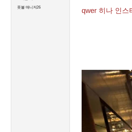
풋볼 매니저26
qwer 히나 인스