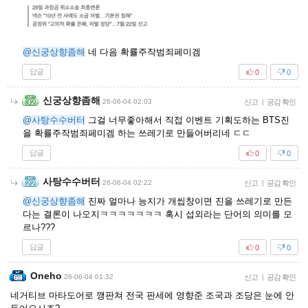
@신궁상향좀해
네 다음 확률주작범죄페미겜
답글
0
0
신궁상향좀해
26-06-04 02:03
신고
|
공감 확인
@사탕수수버터
그걸 너무좋아해서 직접 이벤트 기획도하는 BTS진
을 확률주작범죄페미겜 하는 쓰레기로 만들어버리네 ㄷㄷ
답글
0
0
사탕수수버터
26-06-04 02:22
신고
|
공감 확인
@신궁상향좀해
진짜 얼마나 능지가 개씹창이면 진을 쓰레기로 만든
다는 결론이 나오지ㅋㅋㅋㅋㅋㅋㅋ 혹시 섭외라는 단어의 의미를 모
르나???
답글
0
0
Oneho
26-06-04 01:32
신고
|
공감 확인
네거티브 마타도어로 깽판쳐 전국 판세에 영향준 조국과 조당은 눈에 안