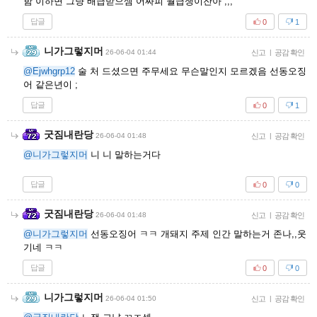
함 이하면 그냥 배급받으셈 어짜피 월급쟁이잔아 ;;;
답글
0
1
니가그렇지머
26-06-04 01:44
신고
|
공감 확인
@Ejwhgrp12
술 처 드셨으면 주무세요 무슨말인지 모르겠음 선동오징
어 같은년이 ;
답글
0
1
굿짐내란당
26-06-04 01:48
신고
|
공감 확인
@니가그렇지머
니 니 말하는거다
답글
0
0
굿짐내란당
26-06-04 01:48
신고
|
공감 확인
@니가그렇지머
선동오징어 ㅋㅋ 개돼지 주제 인간 말하는거 존나,,웃
기네 ㅋㅋ
답글
0
0
니가그렇지머
26-06-04 01:50
신고
|
공감 확인