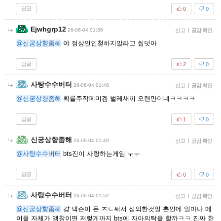
답글
0
0
Ejwhgrp12
26-06-04 01:35
신고
|
공감 확인
@신궁상향좀해
야 정상인인첟하지말라고 씹덧아
답글
2
0
사탕수수버터
26-06-04 01:48
신고
|
공감 확인
@신궁상향좀해
확률주작페미겜 벌레새끼 오랜만이네ㅋㅋㅋㅋ
답글
1
0
신궁상향좀해
26-06-04 01:49
신고
|
공감 확인
@사탕수수버터
bts진이 사랑하는게임 ㅜㅜ
답글
0
0
사탕수수버터
26-06-04 01:52
신고
|
공감 확인
@신궁상향좀해
걍 넥슨이 돈 ㅈㄴ써서 섭외한것일 뿐인데 얼마나 메
이플 자체가 앰창이면 저렇게까지 bts에 자아의탁을 할까ㅋㅋ 진짜 한