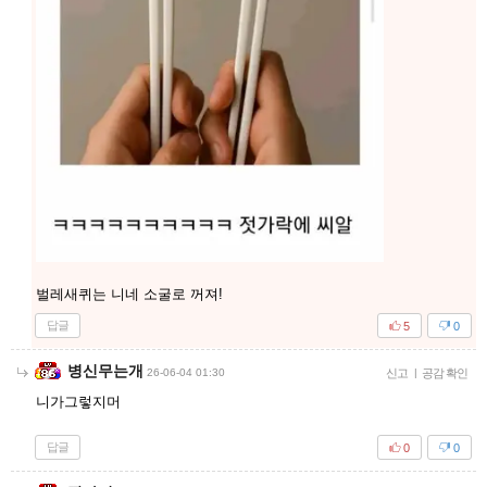
벌레새퀴는 니네 소굴로 꺼져!
답글
5
0
병신무는개
26-06-04 01:30
신고
|
공감 확인
니가그렇지머
답글
0
0