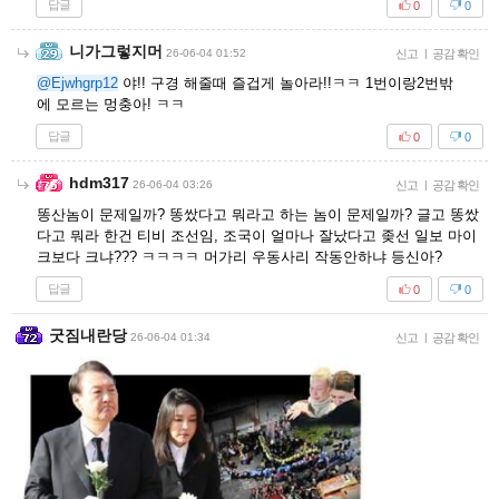
답글
0
0
니가그렇지머
26-06-04 01:52
신고
|
공감 확인
@Ejwhgrp12
야!! 구경 해줄때 즐겁게 놀아라!!ㅋㅋ 1번이랑2번밖
에 모르는 멍충아! ㅋㅋ
답글
0
0
hdm317
26-06-04 03:26
신고
|
공감 확인
똥산놈이 문제일까? 똥쌌다고 뭐라고 하는 놈이 문제일까? 글고 똥쌌
다고 뭐라 한건 티비 조선임, 조국이 얼마나 잘났다고 좆선 일보 마이
크보다 크냐??? ㅋㅋㅋㅋ 머가리 우동사리 작동안하냐 등신아?
답글
0
0
굿짐내란당
26-06-04 01:34
신고
|
공감 확인