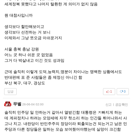
세계정복 못했다고 나머지 탈환한 게 의미가 없지 않음
뭔 대참사입니까
생각보다 할만해보이고
생각보다 선전하는 거 보니
이제와서 그냥 쪼오금 아쉬운거지
서울 충북 충남 강원
어느 곳 하나 쉬운 곳 없었음
그거 다 박살내고 이긴 것도 성과임
근데 솔직히 이렇게 도덕,능력치,명분이 차이나는 명백한 상황에서도
반대편에 표 준 사람들은 좀 제정신 아니긴 함
부산 북구, 대구, 경상도
답글
1
0
무벨
26-06-04 02:00
신고
|
공감 확인
솔직히 민주당 일 안하는거 같아서 열받긴함 대통령은 ㅈ빠지게 하는
데 계파정치나 하려는 모양세에 자꾸 헛소리 하는 인간들 튀어나와서 사
고나 치고. 내란당이 반민주주의 정당이라 퇴출되는건 되는거고 남은 민
주당과 다른 정당들은 일하는 모습 보여줬어야했는데 실망이 크긴함