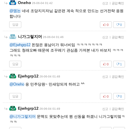
Oneho
26-06-04 01:42
신고
|
공감 확인
@멤논
네네 조당지지자님 같은편 계속 적으로 만드는 선거전략 응원
합니다
답글
0
0
니가그렇지머
26-06-04 01:46
신고
|
공감 확인
@Ejwhgrp12
돈많은 용남이가 워너비임 ㅋㅋㅋㅋㅋㅋㅋ
그래도 청래오빠 때문에 조꾸레기 관심좀 가져본 내가 바보지 ㅋㅋㅋ
ㅋㅋㅋ
답글
0
1
Ejwhgrp12
26-06-04 01:48
신고
|
공감 확인
@Oneho
응 민주당원~ 민새앙되게 하려고 ^^
답글
0
0
Ejwhgrp12
26-06-04 01:49
신고
|
공감 확인
@니가그렇지머
문맥도 못맞추는데 뭔 선동을 하겠니 니가그렇지멐ㅋ
ㅋㅋ