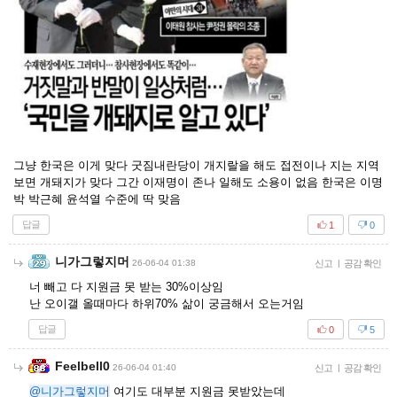
그냥 한국은 이게 맞다 굿짐내란당이 개지랄을 해도 접전이나 지는 지역
보면 개돼지가 맞다 그간 이재명이 존나 일해도 소용이 없음 한국은 이명
박 박근혜 윤석열 수준에 딱 맞음
답글
1
0
니가그렇지머
26-06-04 01:38
신고
|
공감 확인
너 빼고 다 지원금 못 받는 30%이상임
난 오이갤 올때마다 하위70% 삶이 궁금해서 오는거임
답글
0
5
Feelbell0
26-06-04 01:40
신고
|
공감 확인
@니가그렇지머
여기도 대부분 지원금 못받았는데