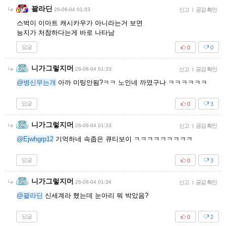
꽐라딘
26-06-04 01:33
신고
|
공감 확인
스벅이 이마트 캐시카우가 아니라는거 보면
능지가 처참하다는게 바로 나타남
답글
0
0
니가그렇지머
26-06-04 01:33
신고
|
공감 확인
@병신무는개
아까 미팅안됨?ㅋㅋ 노인네 까였구나 ㅋㅋㅋㅋㅋㅋ
답글
0
3
니가그렇지머
26-06-04 01:33
신고
|
공감 확인
@Ejwhgrp12
기억하네 속좁은 큐티보이 ㅋㅋㅋㅋㅋㅋㅋㅋㅋ
답글
0
3
니가그렇지머
26-06-04 01:34
신고
|
공감 확인
@꽐라딘
신세계라 했는데 눈아리 뭐 박았음?
답글
0
2