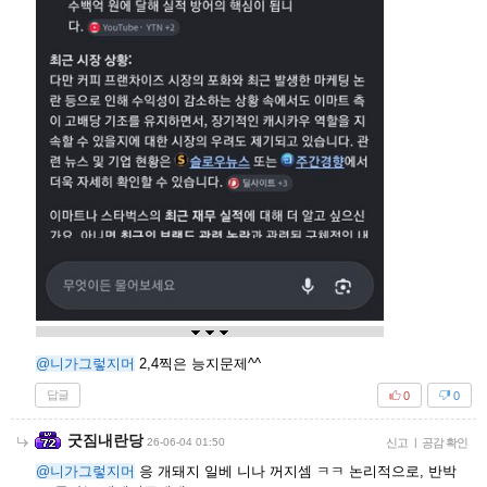
@니가그렇지머
2,4찍은 능지문제^^
답글
0
0
굿짐내란당
26-06-04 01:50
신고
|
공감 확인
@니가그렇지머
응 개돼지 일베 니나 꺼지셈 ㅋㅋ 논리적으로, 반박