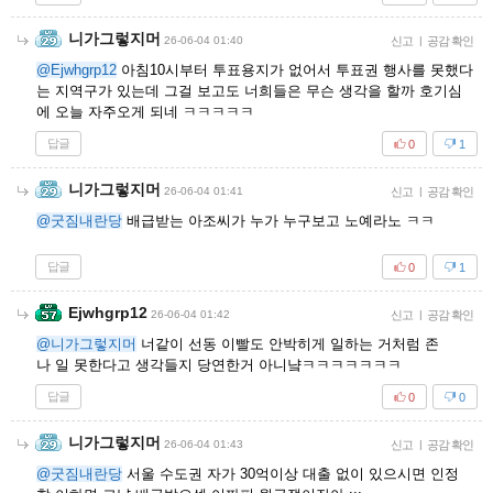
니가그렇지머
26-06-04 01:40
신고
|
공감 확인
@Ejwhgrp12
아침10시부터 투표용지가 없어서 투표권 행사를 못했다
는 지역구가 있는데 그걸 보고도 너희들은 무슨 생각을 할까 호기심
에 오늘 자주오게 되네 ㅋㅋㅋㅋㅋ
답글
0
1
니가그렇지머
26-06-04 01:41
신고
|
공감 확인
@굿짐내란당
배급받는 아조씨가 누가 누구보고 노예라노 ㅋㅋ
답글
0
1
Ejwhgrp12
26-06-04 01:42
신고
|
공감 확인
@니가그렇지머
너같이 선동 이빨도 안박히게 일하는 거처럼 존
나 일 못한다고 생각들지 당연한거 아니냨ㅋㅋㅋㅋㅋㅋㅋ
답글
0
0
니가그렇지머
26-06-04 01:43
신고
|
공감 확인
@굿짐내란당
서울 수도권 자가 30억이상 대출 없이 있으시면 인정