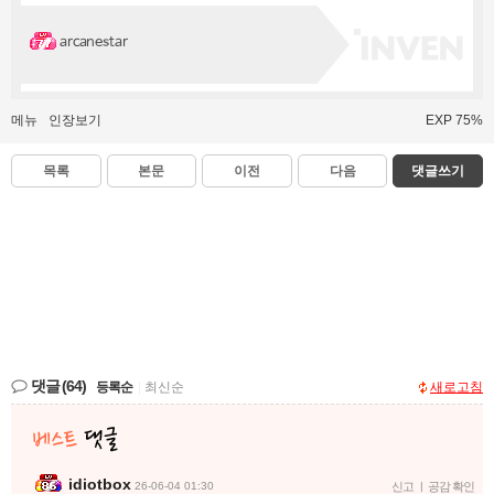
arcanestar
메뉴
인장보기
EXP 75%
목록
본문
이전
다음
댓글쓰기
댓글
(64)
등록순
|
최신순
새로고침
idiotbox
26-06-04 01:30
신고
|
공감 확인