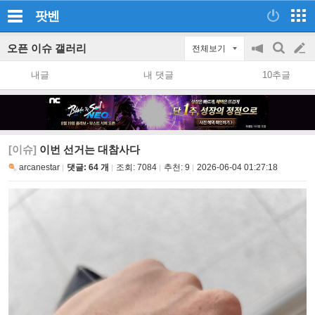
팟벤
오픈 이슈 갤러리
전체보기
공
검
글
지
색
내글
내 댓글
10추글
on/off
쓰
기
[이슈]
이번 선거는 대참사다
arcanestar
댓글: 64 개
조회:
7084
추천:
9
2026-06-04 01:27:18