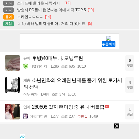
스레드에 올라온 재력과시...
[12]
기타
방송사 PD들이 뽑았다는 역대 사극 TOP 5
[19]
기타
보카인ㄷㄷㄷㄷ
[14]
유머
ㅇㅎ) 바하 빌리지 클리어.. 거의 다 왔네요.
[5]
게임
후방)40대누나. 모닝루틴
유머
6
댓글
너빨갱이지
Lv.86
조회 685
16:10
소년만화의 오래된 난제를 풀기 위한 토가시
계층
4
의 선택
댓글
작두콩차
Lv.84
조회 374
16:10
260808 있지 팬미팅 중 유나 버블팝
연예
1
댓글
어쩌다한번
Lv.77
조회 237
추천 1
16:09
떡인지에서 타락의 상징이 되어버린 옷
기타
4
댓글
AD
옆사마
Lv.87
조회 1312
15:59