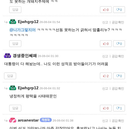
도 못하는 개돼지주제에 ㅋㅋ
답글
0
0
Ejwhgrp12
26-06-04 01:54
신고
|
공감 확인
@니가그렇지머
ㅋㅋㅋㅋㅋ선동 못하는거 긁혀서 땀흘리누? ㅋㅋㅋ
ㅋㅋㅋㅋㅋ
답글
0
0
갱생중인쎄패
26-06-04 01:30
신고
|
공감 확인
대통령이 다 해놨는데.. 나도 이런 성적표 받아들이기가 어려움
답글
2
0
Ejwhgrp12
26-06-04 01:32
신고
|
공감 확인
냉정하게 평택을 사태때문인
답글
0
1
arcanestar
26-06-04 01:38
신고
|
공감 확인
이번 선거 가만보니까 아주 같잖았어요. 후보랍시고 나서는 놈들 치