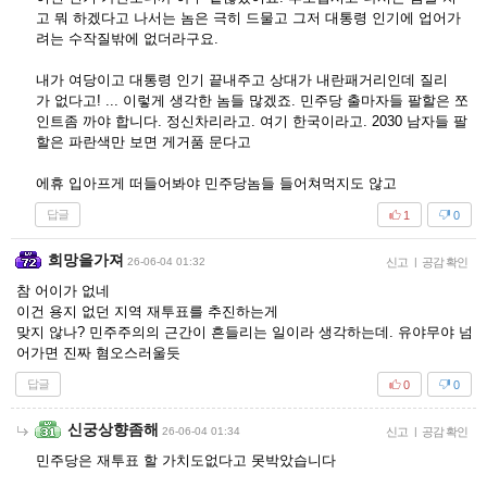
고 뭐 하겠다고 나서는 놈은 극히 드물고 그저 대통령 인기에 업어가
려는 수작질밖에 없더라구요.
내가 여당이고 대통령 인기 끝내주고 상대가 내란패거리인데 질리
가 없다고! ... 이렇게 생각한 놈들 많겠죠. 민주당 출마자들 팔할은 쪼
인트좀 까야 합니다. 정신차리라고. 여기 한국이라고. 2030 남자들 팔
할은 파란색만 보면 게거품 문다고
에휴 입아프게 떠들어봐야 민주당놈들 들어쳐먹지도 않고
답글
1
0
희망을가져
26-06-04 01:32
신고
|
공감 확인
참 어이가 없네
이건 용지 없던 지역 재투표를 추진하는게
맞지 않나? 민주주의의 근간이 흔들리는 일이라 생각하는데. 유야무야 넘
어가면 진짜 혐오스러울듯
답글
0
0
신궁상향좀해
26-06-04 01:34
신고
|
공감 확인
민주당은 재투표 할 가치도없다고 못박았습니다