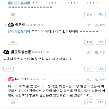
@니가그렇지머
ㅋㅋㅋㅋㅋㅋㅋㅋㅋㅋㅋㅋㅋㅋㅋㅋㅋㅋㅋㅋㅋㅋㅋ
ㅋㅋㅋㅋㅋㅋㅋㅋㅋㅋㅋㅋㅋㅋ
답글
0
0
쌕유이
26-06-04 02:28
신고
|
공감 확인
@니가그렇지머
주무학이 어디서 나온 말이엇더라 ㅋㅋㅋㅋㅋㅋ
답글
0
0
월급루팡전문
26-06-04 01:48
신고
|
공감 확인
김용남같은 잡스런 놈을 주워 와가지고 짜증나게
답글
1
0
hdm317
26-06-04 03:24
신고
|
공감 확인
나도 이게 제일 큰 문제라고 생각함, 하정우는 그냥 별생각 없는데 미
꾸라지 하나가 전국에서 민주당 싫어할 명분을 줬음;;; 당내 상황이 어
떻던 공천후에 후보가 좆같은걸 알았으면 바로 짤랐어야지;
답글
0
0