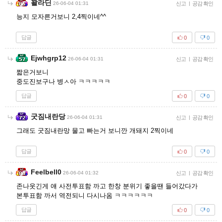
꽐라딘
26-06-04 01:31
신고
|
공감 확인
능지 모자른거보니 2,4찍이네^^
답글
0
0
Ejwhgrp12
26-06-04 01:31
신고
|
공감 확인
짧은거보니
중도진보구나 병ㅅ아 ㅋㅋㅋㅋㅋ
답글
0
0
굿짐내란당
26-06-04 01:31
신고
|
공감 확인
그래도 굿짐내란망 물고 빠는거 보니깐 개돼지 2찍이네
답글
0
0
Feelbell0
26-06-04 01:32
신고
|
공감 확인
존나웃긴게 얘 사전투표함 까고 한창 분위기 좋을땐 들어갔다가
본투표함 까서 역전되니 다시나옴 ㅋㅋㅋㅋㅋㅋ
답글
0
0