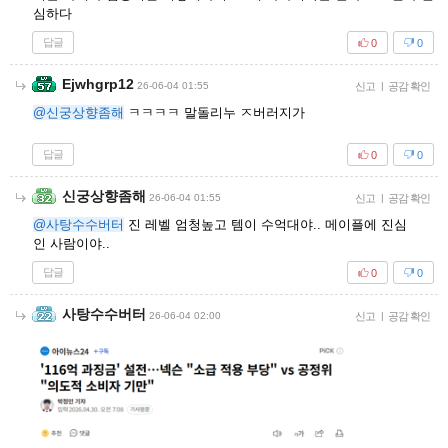
심하다
답글
0
0
Ejwhgrp12
26-06-04 01:55
신고
|
공감 확인
@신궁상향좀해
ㅋㅋㅋㅋ 말돌리누 ㅈ버러지가
답글
0
0
신궁상향좀해
26-06-04 01:55
신고
|
공감 확인
@사탕수수버터
진 레벨 엄청높고 템이 수억대야.. 메이플에 진심
인 사람이야..
답글
0
0
사탕수수버터
26-06-04 02:00
신고
|
공감 확인