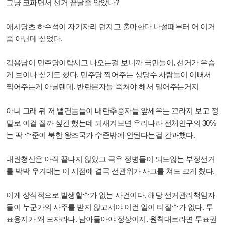
그냥 코파면서 선거 끝날줄 알았나?
애시당초 하수석이 자기자리 던지고 출마한다 나설때부터 어 이거
좀 아닌데 싶었다.
김용남이 민주당이랍시고 나오는걸 보니까 국민들이, 선거가 우습
게 보이나 싶기도 했다. 민주당 찍어주는 상당수 사람들이 이뻐서
찍어주는게 아닐텐데. 반란분자들 족쳐야 해서 밀어주는거지
아니 그래 뭐 저 뻘건놈들이 내란추종자들 앞세우는 꼬라지 보고 정
말로 이걸 질까 싶긴 했는데 되새겨보면 우리나라 전체인구의 30%
는 딱 수준이 북한 왕조국가 수준밖에 안된다는걸 간과했다.
내란청산은 아직 끝나지 않았고 극우 정병들이 되도않는 부정선거
를 박박 우겨대는 이 시점에 결국 선관위가 사고를 쳐도 크게 쳤다.
이게 상식적으로 발생할수가 없는 사건이다. 해당 선거관리책임자
들이 누군가의 사주를 받지 않고서야 이런 일이 터질수가 없다. 투
표용지가 왜 모자라나. 남아돌아야 정상이지. 원칙대로라면 투표권