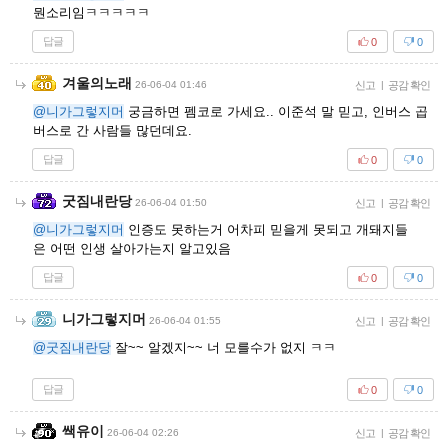
뭔소리임ㅋㅋㅋㅋㅋ
답글
0
0
겨울의노래
26-06-04 01:46
신고
|
공감 확인
@니가그렇지머
궁금하면 펨코로 가세요.. 이준석 말 믿고, 인버스 곱
버스로 간 사람들 많던데요.
답글
0
0
굿짐내란당
26-06-04 01:50
신고
|
공감 확인
@니가그렇지머
인증도 못하는거 어차피 믿을게 못되고 개돼지들
은 어떤 인생 살아가는지 알고있음
답글
0
0
니가그렇지머
26-06-04 01:55
신고
|
공감 확인
@굿짐내란당
잘~~ 알겠지~~ 너 모를수가 없지 ㅋㅋ
답글
0
0
쌕유이
26-06-04 02:26
신고
|
공감 확인