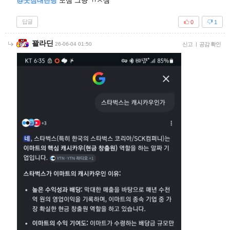
@굿짐내란당
노잼 그냥 ㄲㅈ셈
답글
0
1
꽐라딘
26-06-04 01:50
신고
|
공감 확인