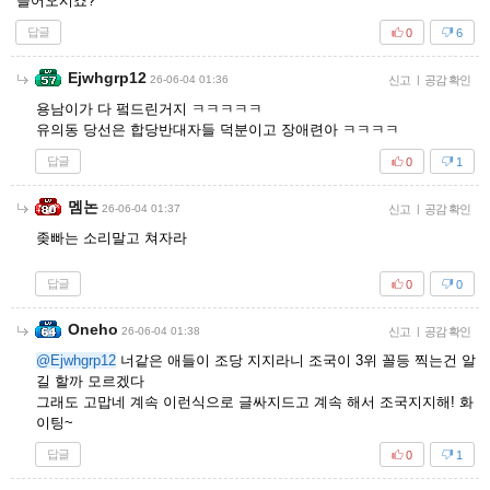
들어오시죠?
답글
0
6
Ejwhgrp12
26-06-04 01:36
신고
|
공감 확인
용남이가 다 펔드린거지 ㅋㅋㅋㅋㅋ
유의동 당선은 합당반대자들 덕분이고 장애련아 ㅋㅋㅋㅋ
답글
0
1
멤논
26-06-04 01:37
신고
|
공감 확인
좆빠는 소리말고 쳐자라
답글
0
0
Oneho
26-06-04 01:38
신고
|
공감 확인
@Ejwhgrp12
너같은 애들이 조당 지지라니 조국이 3위 꼴등 찍는건 알
길 할까 모르겠다
그래도 고맙네 계속 이런식으로 글싸지드고 계속 해서 조국지지해! 화
이팅~
답글
0
1