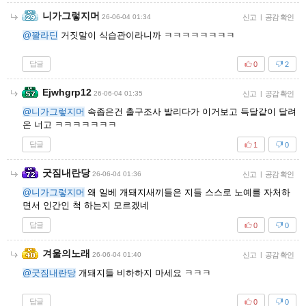
니가그렇지머
26-06-04 01:34
신고
|
공감 확인
@꽐라딘
거짓말이 식습관이라니까 ㅋㅋㅋㅋㅋㅋㅋㅋ
답글
0
2
Ejwhgrp12
26-06-04 01:35
신고
|
공감 확인
@니가그렇지머
속좁은건 출구조사 발리다가 이거보고 득달같이 달려
온 너고 ㅋㅋㅋㅋㅋㅋㅋ
답글
1
0
굿짐내란당
26-06-04 01:36
신고
|
공감 확인
@니가그렇지머
왜 일베 개돼지새끼들은 지들 스스로 노예를 자처하
면서 인간인 척 하는지 모르겠네
답글
0
0
겨울의노래
26-06-04 01:40
신고
|
공감 확인
@굿짐내란당
개돼지들 비하하지 마세요 ㅋㅋㅋ
답글
0
0