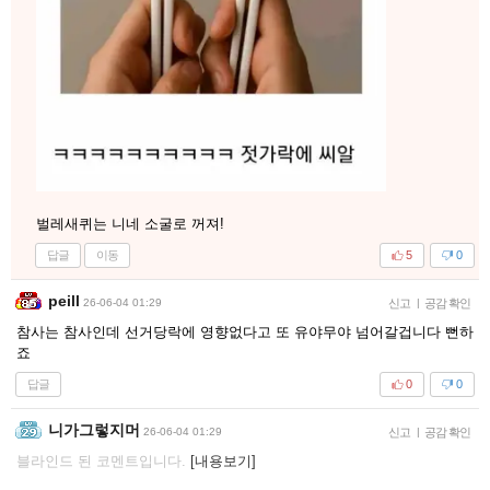
벌레새퀴는 니네 소굴로 꺼져!
답글
이동
5
0
peill
26-06-04 01:29
신고
|
공감 확인
참사는 참사인데 선거당락에 영향없다고 또 유야무야 넘어갈겁니다 뻔하
죠
답글
0
0
니가그렇지머
26-06-04 01:29
신고
|
공감 확인
블라인드 된 코멘트입니다.
[내용보기]