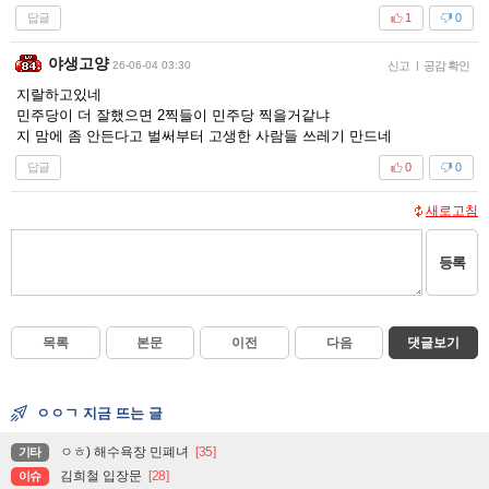
답글
1
0
야생고양
26-06-04 03:30
신고
|
공감 확인
지랄하고있네
민주당이 더 잘했으면 2찍들이 민주당 찍을거같냐
지 맘에 좀 안든다고 벌써부터 고생한 사람들 쓰레기 만드네
답글
0
0
새로고침
등록
목록
본문
이전
다음
댓글보기
ㅇㅇㄱ 지금 뜨는 글
ㅇㅎ) 해수욕장 민폐녀
[35]
기타
김희철 입장문
[28]
이슈