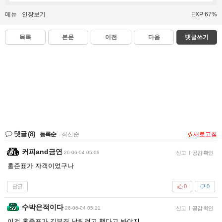
메뉴
인장보기
EXP 67%
목록
본문
이전
다음
댓글쓰기
댓글
(8)
등록순
|
최신순
새로고침
커피and금연
26-06-04 05:09
신고
|
공감 확인
홍준표가 자객이었구나
답글
0
0
수박은적이다
26-06-04 05:11
신고
|
공감 확인
이건 홍준표가 김부겸 날릴려고 했다고 봐야지