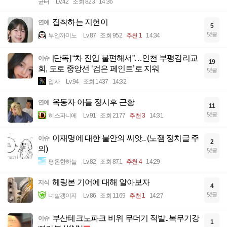
균터
Lv.42
조회 823
14:36
집착하는 지헌이
연예
5
댓글
부엔까미노
Lv.87
조회 952
추천 1
14:34
[단독] “차 진입 불편해서”…인천 부평감리교
이슈
19
회, 도로 중앙선 ‘검은 페인트’로 지워
댓글
입사
Lv.94
조회 1437
14:32
옥동자 아들 정시후 근황
연예
11
댓글
히스파니에
Lv.91
조회 2177
추천 3
14:31
이재명에 대한 불안의 씨앗.. (노잼 정치글 주
이슈
2
의)
댓글
평온한하늘
Lv.82
조회 871
추천 4
14:29
헤링본 기어에 대해 알아보자
지식
4
댓글
너빨갱이지
Lv.86
조회 1169
추천 1
14:27
부산테크노파크 비위 무더기 적발..복무기강
이슈
1