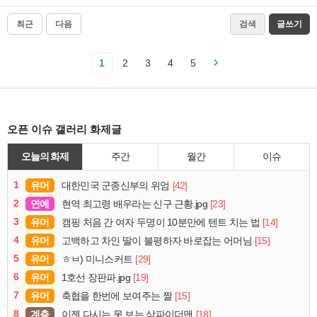
최근
다음
검색
글쓰기
1
2
3
4
5
오픈 이슈 갤러리 화제글
오늘의 화제
주간
월간
이슈
1
유머
[42]
대한민국 군종신부의 위엄
2
연예
[23]
현역 최고령 배우라는 신구 근황.jpg
3
유머
[14]
캠핑 처음 간 여자 두명이 10분만에 텐트 치는 법
4
유머
[15]
고백하고 차인 딸이 불평하자 바로잡는 어머님
5
유머
[29]
ㅎㅂ) 미니스커트
6
유머
[19]
1호선 장판파.jpg
7
유머
[15]
축협을 한번에 보여주는 짤
8
계층
[18]
이젠 다시는 못 보는 삼파이더맨