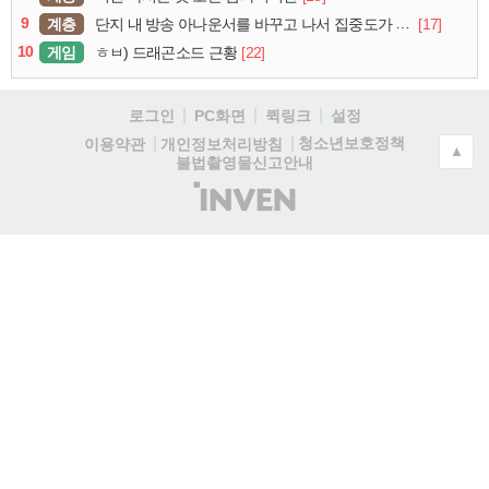
9
계층
[17]
단지 내 방송 아나운서를 바꾸고 나서 집중도가 확 올라갔다는 한 아파트의 안내방송
10
게임
[22]
ㅎㅂ) 드래곤소드 근황
로그인
PC화면
퀵링크
설정
청소년보호정책
이용약관
개인정보처리방침
▲
불법촬영물신고안내
(주)
인
벤