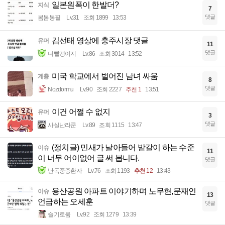
일본원폭이 한발더?
지식
7
댓글
봄봄봉필
Lv.31
조회 1899
13:53
김선태 영상에 충주시장 댓글
유머
11
댓글
너빨갱이지
Lv.86
조회 3014
13:52
미국 학교에서 벌어진 남녀 싸움
계층
8
댓글
Nozdormu
Lv.90
조회 2227
추천 1
13:51
이건 어쩔 수 없지
유머
3
댓글
사실난라쿤
Lv.89
조회 1115
13:47
(정치글) 민새가 날아들어 밭갈이 하는 수준
이슈
11
이 너무 어이없어 글 써 봅니다.
댓글
난독중증환자
Lv.76
조회 1193
추천 12
13:43
용산공원 아파트 이야기하며 노무현,문재인
이슈
13
언급하는 오세훈
댓글
슬기로움
Lv.92
조회 1279
13:39