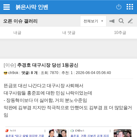
붉은사막
인벤
오픈 이슈 갤러리
전체보기
공
검
글
지
색
내글
내 댓글
10추글
on/off
쓰
기
[이슈]
추경호 대구시장 당선 1등공신
ch9ok
댓글: 8 개
조회:
7870
추천:
1
2026-06-04 05:06:40
뜬금포 대선 나간다고 대구시장 사퇴해서
대구사람들 홍준표에 대한 민심 나락이었는데
- 장동혁이보다 더 싫어함, 거의 분노수준임
막판에 김부겸 지지만 적극적으로 안했어도
김부겸 표 더 많았을거
임