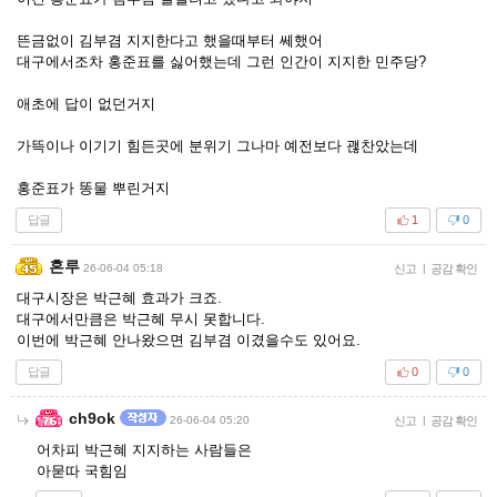
뜬금없이 김부겸 지지한다고 했을때부터 쎄했어
대구에서조차 홍준표를 싫어했는데 그런 인간이 지지한 민주당?
애초에 답이 없던거지
가뜩이나 이기기 힘든곳에 분위기 그나마 예전보다 괞찬았는데
홍준표가 똥물 뿌린거지
답글
1
0
혼루
26-06-04 05:18
신고
|
공감 확인
대구시장은 박근혜 효과가 크죠.
대구에서만큼은 박근혜 무시 못합니다.
이번에 박근혜 안나왔으면 김부겸 이겼을수도 있어요.
답글
0
0
ch9ok
26-06-04 05:20
신고
|
공감 확인
어차피 박근혜 지지하는 사람들은
아묻따 국힘임