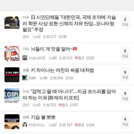
日 시민단체들 "대한민국, 국제 조약에 거슬
이슈
2
러 학문·사상·표현·신체의 자유 탄압...모니터링
댓글
필요" 주장
균터
Lv.42
조회 172
15:06
늬들이 게 맛을 알어~
기타
0
댓글
사실난라쿤
Lv.89
조회 213
추천 1
15:02
키 차이나는 여친의 싸움 대처법
계층
9
댓글
Earth
Lv.96
조회 556
15:02
“겁먹고 팔 때 아니다”…지금 코스피를 담아
이슈
9
야 하는 이유 [화제의 리포트]
댓글
균터
Lv.42
조회 702
추천 1
14:57
기습 볼 뽀뽀
연예
4
댓글
부엔까미노
Lv.87
조회 747
추천 2
14:54