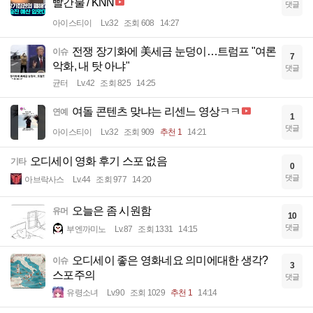
빨간불 / KNN
댓글
아이스티이
Lv.32
조회 608
14:27
전쟁 장기화에 美세금 눈덩이…트럼프 "여론
이슈
7
악화, 내 탓 아냐"
댓글
균터
Lv.42
조회 825
14:25
여돌 콘텐츠 맞냐는 리센느 영상ㅋㅋ
연예
1
댓글
아이스티이
Lv.32
조회 909
추천 1
14:21
오디세이 영화 후기 스포 없음
기타
0
댓글
아브락사스
Lv.44
조회 977
14:20
오늘은 좀 시원함
유머
10
댓글
부엔까미노
Lv.87
조회 1331
14:15
오디세이 좋은 영화네요 의미에대한 생각?
이슈
3
스포주의
댓글
유령소녀
Lv.90
조회 1029
추천 1
14:14