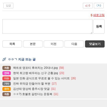
답글
0
0
새로고침
등록
목록
본문
이전
다음
댓글보기
ㅇㅇㄱ 지금 뜨는 글
팩트로 영포티 후려치는 20대녀.jpg
[59]
계층
현역 최고령 배우라는 신구 근황.jpg
[23]
연예
일본 만화 공식으로 무료로 볼 수 있는 사이트
[26]
이슈
진짜 위약금 만들어야 할 부분
[17]
기타
김선태 영상에 충주시장 댓글
[11]
유머
ㅇㅎ?) 호불호 갈린다는 운동복
[11]
계층