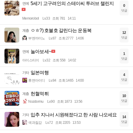
5세기 고구려인의 스테이씨 투러브 챌린지
연예
0
댓글
Memorobot
Lv.33
조회 781
14:11
ㅇㅎ?) 호불호 갈린다는 운동복
계층
12
댓글
부엔까미노
Lv.87
조회 2777
14:06
놀아보세~
연예
1
댓글
아이스티이
Lv.32
조회 558
14:02
일본여행
기타
4
댓글
휴면아이디
Lv.84
조회 1465
14:00
헌혈먹튀
계층
10
댓글
Nozdormu
Lv.90
조회 1873
13:56
입추 지나서 시원해졌다고 한 사람 나오세요
기타
14
댓글
색과질감
Lv.72
조회 2205
13:53