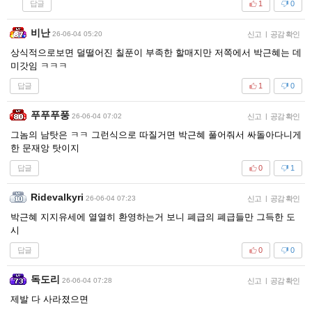
답글
1
0
비난
26-06-04 05:20
신고
|
공감 확인
상식적으로보면 덜떨어진 칠푼이 부족한 할매지만 저쪽에서 박근혜는 데
미갓임 ㅋㅋㅋ
답글
1
0
푸푸푸풍
26-06-04 07:02
신고
|
공감 확인
그놈의 남탓은 ㅋㅋ 그런식으로 따질거면 박근혜 풀어줘서 싸돌아다니게
한 문재앙 탓이지
답글
0
1
Ridevalkyri
26-06-04 07:23
신고
|
공감 확인
박근혜 지지유세에 열열히 환영하는거 보니 폐급의 폐급들만 그득한 도
시
답글
0
0
독도리
26-06-04 07:28
신고
|
공감 확인
제발 다 사라졌으면