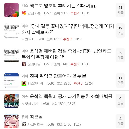
팩트로 영포티 후려치는 20대녀.jpg
계층
61
댓글
달섭지롱
Lv.94
조회 4865
추천 4
13:34
"당내 갈등 끝내겠다" 김민석에..정청래 "이제
이슈
19
와서 잘해보자?"
댓글
파인더1
Lv.80
조회 1376
추천 2
13:31
윤석열 해버린 검찰 축협 - 성접대 법인카드
이슈
3
무혐의 무징계 이런 18
댓글
진겟타원
Lv.70
조회 1140
추천 2
13:30
진짜 위약금 만들어야 할 부분
기타
17
댓글
히스파니에
Lv.91
조회 3319
추천 5
13:24
윤석열 특활비 공개 파기환송한 조희대법원
이슈
4
댓글
조졋네이거
Lv.36
조회 1804
13:23
착쁜놈
유머
4
댓글
사실난라쿤
Lv.89
조회 1480
13:17