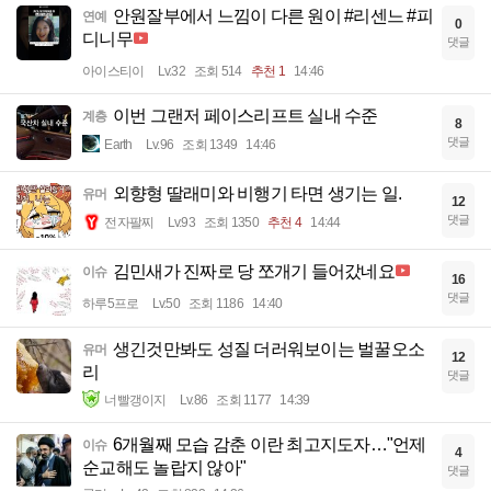
안원잘부에서 느낌이 다른 원이 #리센느 #피
연예
0
디니무
댓글
아이스티이
Lv.32
조회 514
추천 1
14:46
이번 그랜저 페이스리프트 실내 수준
계층
8
댓글
Earth
Lv.96
조회 1349
14:46
외향형 딸래미와 비행기 타면 생기는 일.
유머
12
댓글
전자팔찌
Lv.93
조회 1350
추천 4
14:44
김민새가 진짜로 당 쪼개기 들어갔네요
이슈
16
댓글
하루5프로
Lv.50
조회 1186
14:40
생긴것만봐도 성질 더러워보이는 벌꿀오소
유머
12
리
댓글
너빨갱이지
Lv.86
조회 1177
14:39
6개월째 모습 감춘 이란 최고지도자…"언제
이슈
4
순교해도 놀랍지 않아"
댓글