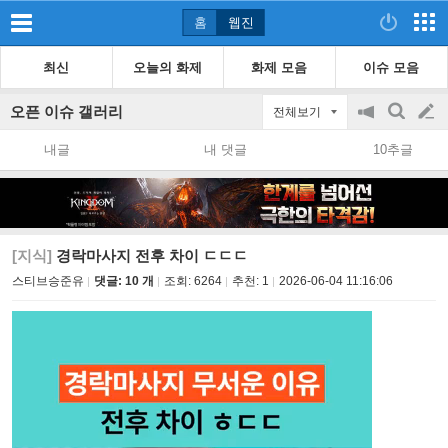
홈
웹진
최신
오늘의 화제
화제 모음
이슈 모음
오픈 이슈 갤러리
전체보기
공
검
글
지
색
내글
내 댓글
10추글
on/off
쓰
기
[지식]
경락마사지 전후 차이 ㄷㄷㄷ
스티브승준유
댓글: 10 개
조회:
6264
추천:
1
2026-06-04 11:16:06