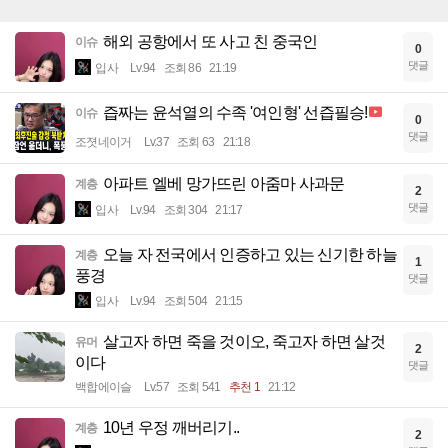
해외 공항에서 또 사고 친 중국인
이슈
0
댓글
입사
Lv.94
조회 86
21:19
즙짜는 윤석열의 수족 '여인형' 선즙필승!
이슈
0
댓글
조졋네이거
Lv.37
조회 63
21:18
아파트 엘베 망가뜨린 아줌마 사과문
계층
2
댓글
입사
Lv.94
조회 304
21:17
오늘 자 전국에서 인증하고 있는 신기한 하늘
계층
1
풍경
댓글
입사
Lv.94
조회 504
21:15
살고자 하면 죽을 것이오, 죽고자 하면 살것
유머
2
이다
댓글
백합에이슬
Lv.57
조회 541
추천 1
21:12
10년 우정 깨버리기..
계층
2