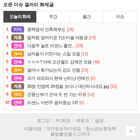
오픈 이슈 갤러리 화제글
오늘의 화제
주간
월간
이슈
1
지식
[18]
중력댐의 건축해부도
2
계층
[19]
딸처럼 업어키운 7년 터울 여동생
3
연예
[23]
다음주 놀토 리센느 출연...
4
유머
[15]
남자들이 미친다는 스킬 모음
5
연예
[48]
ㅇㅎㅂ? 어제 오션월드 김채연 모음
6
유머
[26]
얼마나 화가났는지 감도 안옴
7
연예
[6]
과거 파묘되서 현재 난리난 연예인
8
계층
[15]
30점 만점에 29점을 쏘다니 대단하시네요.jpg
9
유머
[16]
군종신부가 군대 두 번 가는 이유
10
연예
[5]
리센느 이번주 음악중심 1위
로그인
PC화면
퀵링크
설정
청소년보호정책
이용약관
개인정보처리방침
▲
불법촬영물신고안내