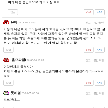
이거 마즘 숭간적으로 키도 커짐 ㅇㅇ
답글
0
0
유마
26-06-04 13:00
신고
|
공감 확인
미용과 나온 애가 그러는데 저거 효과는 있다고 학교에서 배운다고 함. 실
제로 효과도 있고. 근데, 사람이 그동안 살아온 방식이 있는데 그걸 유지
를 못 하는 거임. 꾸준하게 하면 효과는 있음. 연예인들이 괜히 저거 하
는 거 아니라고 함. 붓기나 그런 거 뺄 때 확실하다 함.
답글
0
0
I옴므파탈l
26-06-04 13:09
신고
|
공감 확인
먼차인지도 몰것지만
저게 10분은 가려나?? 그럼 들고댕기면서 10분마다 문질러야 하나?ㅎㅎ
ㅎㅎ
답글
0
0
롯데검
26-06-05 05:30
신고
|
공감 확인
모르겠다....