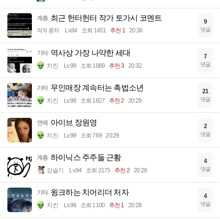
최근 헌터헌터 작가 토가시 코멘트
계층
9
댓글
작두콩차
Lv.84
조회 1451
추천 1
20:36
역사상 가장 나약한 세대
기타
7
댓글
치킨
Lv.99
조회 1889
추천 3
20:32
무인매장 계속터는 촉법소년
기타
21
댓글
치킨
Lv.99
조회 1827
추천 2
20:29
아이브 장원영
연예
2
댓글
치킨
Lv.99
조회 769
20:29
하이닉스 주주들 근황
계층
4
댓글
강슬기
Lv.94
조회 2175
추천 2
20:28
윙크하는 치어리더 처자
기타
4
댓글
치킨
Lv.99
조회 1100
추천 1
20:28