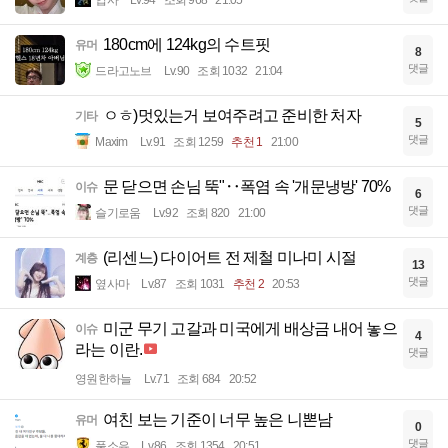
입사
Lv.94
조회 968
21:05
180cm에 124kg의 수트핏
유머
8
댓글
드라고노브
Lv.90
조회 1032
21:04
ㅇㅎ)멋있는거 보여주려고 준비한 처자
기타
5
댓글
Maxim
Lv.91
조회 1259
추천 1
21:00
문 닫으면 손님 뚝"‥폭염 속 '개문냉방' 70%
이슈
6
댓글
슬기로움
Lv.92
조회 820
21:00
(리센느) 다이어트 전 제철 미나미 시절
계층
13
댓글
옆사마
Lv.87
조회 1031
추천 2
20:53
미군 무기 고갈과 미국에게 배상금 내어 놓으
이슈
4
라는 이란.
댓글
영원한하늘
Lv.71
조회 684
20:52
여친 보는 기준이 너무 높은 니뽄남
유머
0
댓글
풀소유
Lv.86
조회 1354
20:51