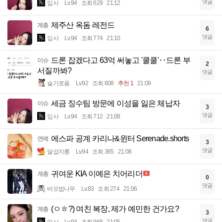
댓글
입사
Lv.94
조회 629
21:12
제주산 옥돔 레전드
계층
6
댓글
입사
Lv.94
조회 774
21:10
드론 잡겠다고 63억 써놓고 '쿨쿨'‥드론 부
이슈
2
서질까봐?
댓글
슬기로움
Lv.92
조회 608
추천 1
21:09
세금 징수팀 방문에 이성을 잃은 체납자
이슈
3
댓글
입사
Lv.94
조회 712
21:08
에스파 공계 카리나&윈터 Serenade.shorts
연예
3
댓글
달섭지롱
Lv.94
조회 365
21:08
귀여운 KIA 이예은 치어리더
계층
0
댓글
바오밥나무
Lv.83
조회 274
21:06
(ㅇㅎ?) 여친 복장, 제가 예민한 건가요?
계층
3
댓글