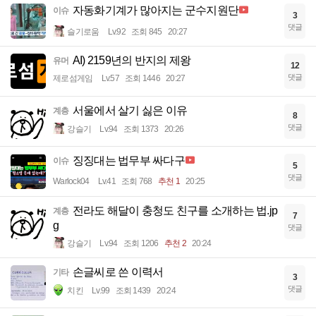
자동화기계가 많아지는 군수지원단
이슈
3
댓글
슬기로움
Lv.92
조회 845
20:27
AI) 2159년의 반지의 제왕
유머
12
댓글
제로섬게임
Lv.57
조회 1446
20:27
서울에서 살기 싫은 이유
계층
8
댓글
강슬기
Lv.94
조회 1373
20:26
징징대는 법무부 싸다구
이슈
5
댓글
Warlock04
Lv.41
조회 768
추천 1
20:25
전라도 해달이 충청도 친구를 소개하는 법.jp
계층
7
g
댓글
강슬기
Lv.94
조회 1206
추천 2
20:24
손글씨로 쓴 이력서
기타
3
댓글
치킨
Lv.99
조회 1439
20:24