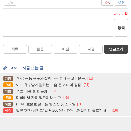
답글
0
0
새로고침
등록
목록
본문
이전
다음
댓글보기
ㅇㅇㄱ 지금 뜨는 글
ㅇㅎ) 운동 욕구가 살아나는 한다는 코어운동.
[31]
계층
어느 유부남이 말하는 가슴 큰 아내의 장점.
[24]
유머
15호 태풍 찬홈 근황...
[14]
계층
미국에서 가장 깡촌이라는 주.
[15]
유머
(ㅎㅂ) 호불호 갈리는 헬스장 옷 스타일
[11]
계층
일본 '인간 냉장고' 벌써 200여대 판매…건설현장·골프장서 인기
[16]
이슈