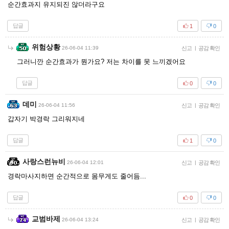
순간효과지 유지되진 않더라구요
답글
1
0
위험상황
26-06-04 11:39
신고
|
공감 확인
그러니깐 순간효과가 뭔가요? 저는 차이를 못 느끼겠어요
답글
0
0
데미
26-06-04 11:56
신고
|
공감 확인
갑자기 박경락 그리워지네
답글
1
0
사랑스런뉴비
26-06-04 12:01
신고
|
공감 확인
경락마사지하면 순간적으로 몸무게도 줄어듬...
답글
0
0
교범바제
26-06-04 13:24
신고
|
공감 확인