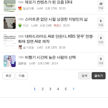
체포가 컨텐츠가 된 요즘 10대
이슈
19
댓글
달섭지롱
Lv.94
조회 1796
20:23
스마트폰 없던 시절 상경한 지방민의 삶
기타
6
댓글
치킨
Lv.99
조회 1188
추천 1
20:23
대하드라마도 AI로 만든다, KBS '문무' 전쟁·
연예
9
화재 장면 AI로 제작
댓글
슬기로움
Lv.92
조회 1205
20:16
비행기 시간에 늦은 사람의 선택
기타
9
댓글
꿻뻵뗗
Lv.90
조회 1596
20:14
최근
다음
검색
글쓰기
1
2
3
4
5