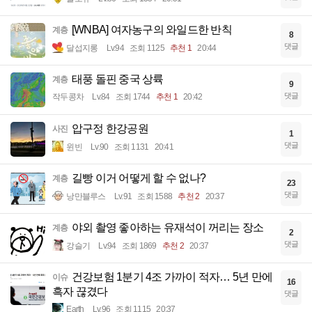
[WNBA] 여자농구의 와일드한 반칙
계층
8
댓글
달섭지롱
Lv.94
조회 1125
추천 1
20:44
태풍 돌핀 중국 상륙
계층
9
댓글
작두콩차
Lv.84
조회 1744
추천 1
20:42
압구정 한강공원
사진
1
댓글
윈빈
Lv.90
조회 1131
20:41
길빵 이거 어떻게 할 수 없나?
계층
23
댓글
낭만블루스
Lv.91
조회 1588
추천 2
20:37
야외 촬영 좋아하는 유재석이 꺼리는 장소
계층
2
댓글
강슬기
Lv.94
조회 1869
추천 2
20:37
건강보험 1분기 4조 가까이 적자… 5년 만에
이슈
16
흑자 끊겼다
댓글
Earth
Lv.96
조회 1115
20:37