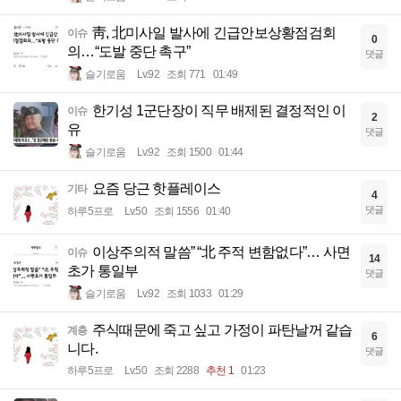
靑, 北미사일 발사에 긴급안보상황점검회
이슈
0
의…“도발 중단 촉구”
댓글
슬기로움
Lv.92
조회 771
01:49
한기성 1군단장이 직무 배제된 결정적인 이
이슈
2
유
댓글
슬기로움
Lv.92
조회 1500
01:44
요즘 당근 핫플레이스
기타
4
댓글
하루5프로
Lv.50
조회 1556
01:40
이상주의적 말씀” “北 주적 변함없다”… 사면
이슈
14
초가 통일부
댓글
슬기로움
Lv.92
조회 1033
01:29
주식때문에 죽고 싶고 가정이 파탄날꺼 같습
계층
6
니다.
댓글
하루5프로
Lv.50
조회 2288
추천 1
01:23