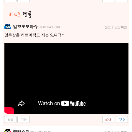
암꼬또모타쥬
26-06-04 12:53
신고
|
공감 확인
영우삼촌 하트어택도 지분 있다규~
답글
이동
3
0
엘라스틴