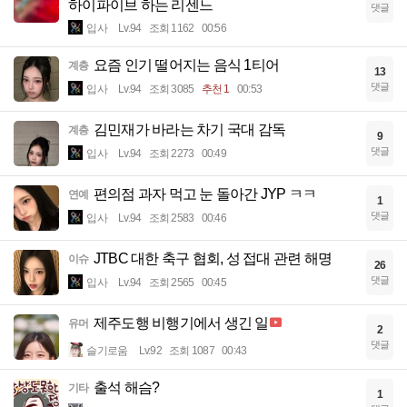
하이파이브 하는 리센느
댓글
입사
Lv.94
조회 1162
00:56
요즘 인기 떨어지는 음식 1티어
계층
13
댓글
입사
Lv.94
조회 3085
추천 1
00:53
김민재가 바라는 차기 국대 감독
계층
9
댓글
입사
Lv.94
조회 2273
00:49
편의점 과자 먹고 눈 돌아간 JYP ㅋㅋ
연예
1
댓글
입사
Lv.94
조회 2583
00:46
JTBC 대한 축구 협회, 성 접대 관련 해명
이슈
26
댓글
입사
Lv.94
조회 2565
00:45
제주도행 비행기에서 생긴 일
유머
2
댓글
슬기로움
Lv.92
조회 1087
00:43
출석 해슴?
기타
1