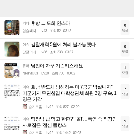
후방 ㅡ 도희 인스타
기타
0
댓글
입술돼지
Lv.43
조회 52
03:48
검찰개혁 5월에 처리 불가능했다
이슈
0
댓글
강철의매
Lv.86
조회 238
03:37
남친이 자꾸 기습키스해요
유머
1
댓글
Neuhauus
Lv.20
조회 703
03:02
호남 반도체 방해하는 미 7공군 박살내자”···
이슈
7
미군기지 무단침입 대학생단체 회원 3명 구속, 1
댓글
명은 기각
슬기로움
Lv.92
조회 827
02:20
팀장님 밥 먹고 한판?” “콜!”…폭염 속 직장인
이슈
5
사로잡은 ‘점심 몰캉스’
댓글
슬기로움
Lv.92
조회 1442
02:03