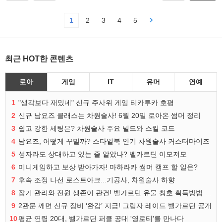
1
2
3
4
5
최근 HOT한 콘텐츠
로아
게임
IT
유머
연예
1
"생각보다 재밌네" 신규 주사위 게임 티카투카 호평
2
신규 남요즈 클래스는 차원술사! 6월 20일 로아온 썸머 정리
3
쉽고 강한 세팅은? 차원술사 주요 빌드와 스킬 코드
4
남요즈, 어떻게 꾸밀까? 스타일북 인기 차원술사 커스터마이즈
5
성자라도 상대하고 있는 줄 알았나? 벨가르딘 이모저모
6
미니게임하고 보상 받아가자! 마하라카 썸머 캠프 할 일은?
7
후속 조정 나선 로스트아크...기공사, 차원술사 하향
8
잡기 관리와 전원 생존이 관건! 벨가르딘 유물 칭호 획득방법 정리
9
2관문 깨면 신규 장비 ‘완갑’ 지급! 그림자 레이드 벨가르딘 공개
10
평균 연령 20대, 벨가르딘 퍼클 공대 '영로티'를 만나다