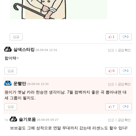
답글
1
0
살색스타킹
26-06-04 12:31
신고
|
공감 확인
핥어택~
답글
0
0
운빨만
26-06-04 12:31
신고
|
공감 확인
원이가 옛날 카라 한승연 생각이남. 7월 컴백까지 좋은 곡 뽑아내면 대
세 그룹이 될지도.
답글
7
0
슬기로움
26-06-05 05:27
신고
|
공감 확인
브브걸도 그해 성적으로 연말 무대까지 갔는데 리센느도 할수 있다!