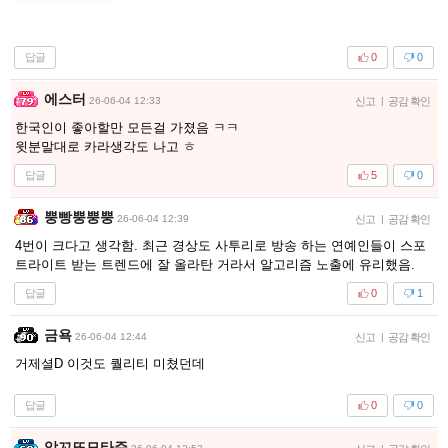
답글
0
0
에스터
26-06-04 12:33
신고
|
공감 확인
한국인이 좋아할만 모든걸 가졌음 ㅋㅋ
윗분말대로 카라생각도 나고 ㅎ
답글
5
0
뿡빵뿡뿡뿡
26-06-04 12:39
신고
|
공감 확인
4번이 크다고 생각함. 최근 경상도 사투리로 방송 하는 연예인들이 스포
트라이트 받는 트렌드에 잘 올라탄 거라서 알고리즘 노출에 유리했음.
답글
0
1
금욕
26-06-04 12:44
신고
|
공감 확인
거제셜D 이것도 퀄리티 미쳤던데
답글
0
0
암꼬또모타쥬