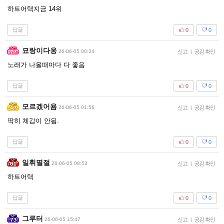
하트어택지금 14위
답글
0
0
묘랑이다옹
26-06-05 00:24
신고
|
공감 확인
노래가 나올때마다 다 좋음
답글
0
0
모르겠어욤
26-06-05 01:56
신고
|
공감 확인
딱히 체감이 안됨.
답글
0
0
일휘멸절
26-06-05 08:53
신고
|
공감 확인
하트어택
답글
0
0
그루터
26-06-05 15:47
신고
|
공감 확인