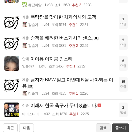
큐땁이알
Lv.88
조회 1969
추천 3
22:33
폭락장을 맞이한 치과의사와 고객
계층
1
댓글
강슬기
Lv.94
조회 5174
추천 1
22:31
승객을 배려한 버스기사의 센스.jpg
계층
5
댓글
강슬기
Lv.94
조회 3831
추천 2
22:29
아이유 이지금 인스타
연예
6
댓글
입술돼지
Lv.43
조회 2450
추천 1
22:27
남자가 BMW 말고 아반떼 N을 사야되는 이
계층
15
유.jpg
댓글
강슬기
Lv.94
조회 4135
추천 1
22:26
이래서 한국 축구가 무너졌습니다.
이슈
2
댓글
아이스티이
Lv.32
조회 1870
추천 1
22:25
최근
다음
검색
글쓰기