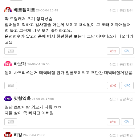
베르켈미르
26-06-04 16:49
신고
|
공감 확인
딱 드림캐쳐 초기 생각났슴
멤버들이 착하고 감사할줄 아는게 보이고 격식없이 그 또래 여자애들처
럼 놀고 그런게 너무 보기 좋더라고요.
운전연수가 알고리즘에 떠서 한편한편 보는데 그냥 아빠미소가 나오더라
고요
답글
2
0
바보개
26-06-04 16:56
신고
|
공감 확인
원이 사투리쓰는거 매력터짐 뭔가 얼굴도이쁘고 조만간 대박터질거같음.
답글
0
0
앗힝엨훅
26-06-04 17:56
신고
|
공감 확인
일단 초반이랑 외모가 다름 ㅎㅎ
다들 살이 쪽 빠지고 예뻐짐
답글
0
0
히강
26-06-04 23:06
신고
|
공감 확인