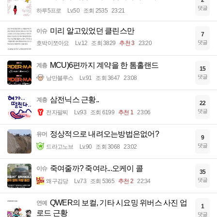
2
댓글
하루5프로
Lv.50
조회 2535
23:21
미리 알고있었던 클린스만
이슈
7
댓글
호박이쪼아요
Lv.12
조회 3829
추천 3
23:20
MCU)6편까지 계약을 한 톰홀랜드
계층
15
댓글
낭만블루스
Lv.91
조회 3647
23:08
삼전닉스 근황..
계층
22
댓글
전자팔찌
Lv.93
조회 6199
추천 1
23:06
정상적으로 내려오는방법은없어?
유머
9
댓글
드라고노브
Lv.90
조회 3068
23:02
죽여줄까? 죽여라...오케이 콜
이슈
35
댓글
왜구김당
Lv.73
조회 5365
추천 2
22:34
QWER의 보컬, 기타 시요밍 위버스 사진 업
연예
1
로드 근황
댓글