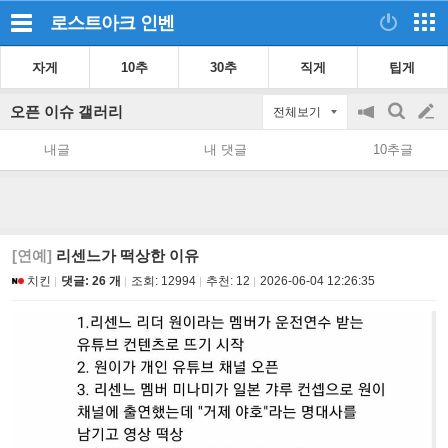
로스트아크
인벤
자게
10추
30추
직게
팁게
오픈 이슈 갤러리
전체보기
공
검
글
지
색
내글
내 댓글
10추글
on/off
쓰
기
[연예]
리센느가 떡상한 이유
치킨
댓글: 26 개
조회:
12994
추천:
12
2026-06-04 12:26:35