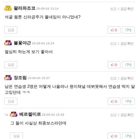
팔라와조코
26-06-04 13:14
신고
|
공감 확인
석굴 웜톤 신라공주가 풀네임이 아니었네?
답글
0
0
불꽃야근
26-06-04 16:24
신고
|
공감 확인
열심히 하는게 보기 좋아서
답글
0
0
장조림
26-06-04 16:37
신고
|
공감 확인
남은 연습생 2명은 어떻게 나올려나 원이채널 데뷔못해서 연습생 딱지 달
고있던데 ㅋㅋ
답글
0
0
베르켈미르
26-06-04 16:49
신고
|
공감 확인
그 둘이 사실상 최종보스라던데
답글
0
0