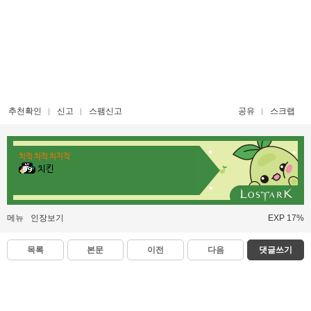
추천확인
신고
스팸신고
공유
스크랩
치직 치직 치지직
치킨
메뉴
인장보기
EXP 17%
목록
본문
이전
다음
댓글쓰기