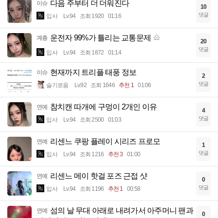
다음 주부터 더 더워진다
이슈
10
댓글
입사
Lv.94
조회 1920
01:16
운전자 99%가 틀리는 교통문제
계층
20
댓글
입사
Lv.94
조회 1872
01:14
현재까지 트리플 태풍 정보
이슈
2
댓글
슬기로움
Lv.92
조회 1646
추천 1
01:06
참치캔 따개에 구멍이 2개인 이유
연예
4
댓글
입사
Lv.94
조회 2500
01:03
리센느 쿠팡 플레이 시리즈 프로모
연예
1
댓글
입사
Lv.94
조회 1216
추천 3
01:00
리센느 메이 핫걸 포즈 근접 샷
연예
0
댓글
입사
Lv.94
조회 1196
추천 1
00:58
섬의 날 무대 아래로 내려가서 아주머니 팬과
연예
0