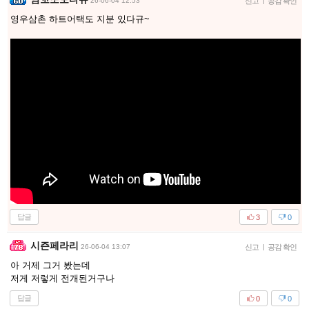
26-06-04 12:53
신고
|
공감 확인
영우삼촌 하트어택도 지분 있다규~
답글
3
0
시즌페라리
26-06-04 13:07
신고
|
공감 확인
아 거제 그거 봤는데
저게 저렇게 전개된거구나
답글
0
0