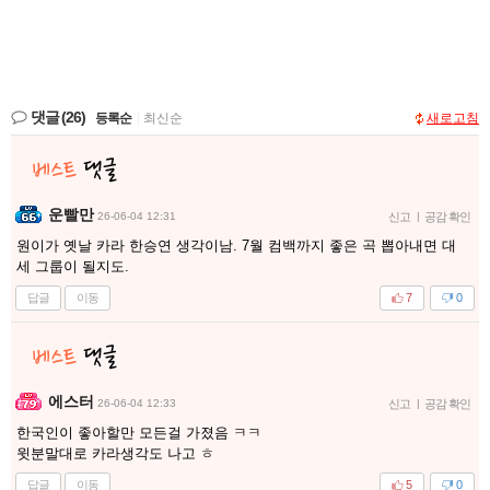
댓글
(26)
등록순
|
최신순
새로고침
운빨만
26-06-04 12:31
신고
|
공감 확인
원이가 옛날 카라 한승연 생각이남. 7월 컴백까지 좋은 곡 뽑아내면 대
세 그룹이 될지도.
답글
이동
7
0
에스터
26-06-04 12:33
신고
|
공감 확인
한국인이 좋아할만 모든걸 가졌음 ㅋㅋ
윗분말대로 카라생각도 나고 ㅎ
답글
이동
5
0