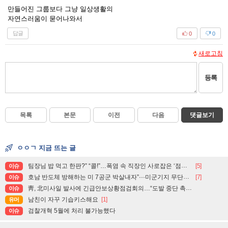
만들어진 그룹보다 그냥 일상생활의
자연스러움이 묻어나와서
답글
0
0
새로고침
등록
목록
본문
이전
다음
댓글보기
ㅇㅇㄱ 지금 뜨는 글
팀장님 밥 먹고 한판?” “콜!”…폭염 속 직장인 사로잡은 ‘점심 몰캉스’
[5]
이슈
호남 반도체 방해하는 미 7공군 박살내자”···미군기지 무단침입 대학생단체 회원 3명 구속, 1명은 기각
[7]
이슈
靑, 北미사일 발사에 긴급안보상황점검회의…“도발 중단 촉구”
이슈
남친이 자꾸 기습키스해요
[1]
유머
검찰개혁 5월에 처리 불가능했다
이슈