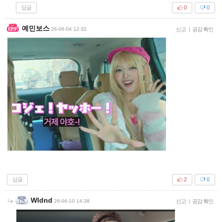
답글
0
0
예민보스
26-06-04 12:32
신고
|
공감 확인
답글
2
0
Wldnd
26-06-10 14:38
신고
|
공감 확인