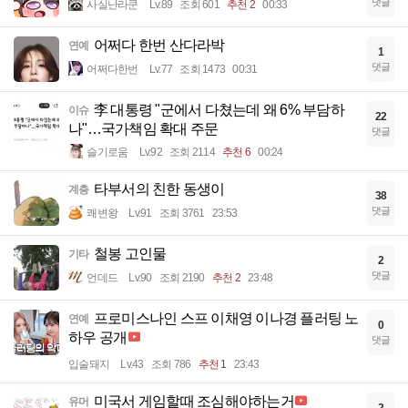
댓글
사실난라쿤
Lv.89
조회 601
추천 2
00:33
어쩌다 한번 산다라박
연예
1
댓글
어쩌다한번
Lv.77
조회 1473
00:31
李 대통령 "군에서 다쳤는데 왜 6% 부담하
이슈
22
나"…국가책임 확대 주문
댓글
슬기로움
Lv.92
조회 2114
추천 6
00:24
타부서의 친한 동생이
계층
38
댓글
쾌변왕
Lv.91
조회 3761
23:53
철봉 고인물
기타
2
댓글
언데드
Lv.90
조회 2190
추천 2
23:48
프로미스나인 스프 이채영 이나경 플러팅 노
연예
0
하우 공개
댓글
입술돼지
Lv.43
조회 786
추천 1
23:43
미국서 게임할때 조심해야하는거
유머