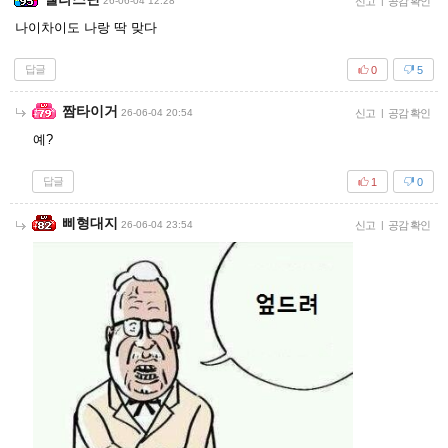
26-06-04 12:28
신고
|
공감 확인
나이차이도 나랑 딱 맞다
답글
0
5
짬타이거
26-06-04 20:54
신고
|
공감 확인
예?
답글
1
0
삐형대지
26-06-04 23:54
신고
|
공감 확인