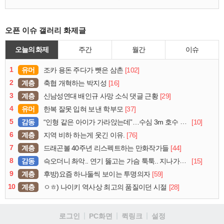
오픈 이슈 갤러리 화제글
오늘의 화제
주간
월간
이슈
1
유머
[102]
조카 용돈 주다가 뺏은 삼촌
2
계층
[16]
축협 개혁하는 박지성
3
계층
[29]
신남성연대 배인규 사망 소식 댓글 근황
4
유머
[37]
한복 잘못 입혀 보낸 학부모
5
감동
[10]
“인형 같은 아이가 가라앉는데”…수심 3m 호수 뛰어든 60대 의인
6
계층
[76]
지역 비하 하는게 웃긴 이유.
7
계층
[44]
드래곤볼 40주년 리스펙트하는 만화작가들
8
감동
[15]
슥오더니 촤악.. 연기 뚫고는 가슴 툭툭.. 지나가던 아재의 정체
9
계층
[59]
후방)요즘 하나둘씩 보이는 투명의자
10
계층
[28]
ㅇㅎ) 나이키 역사상 최고의 품질이던 시절
로그인
PC화면
퀵링크
설정