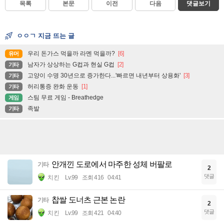
목록
본문
이전
다음
댓글보기
ㅇㅇㄱ 지금 뜨는 글
우리 돈가스 먹을까 라멘 먹을까?
[6]
유머
남자가 상상하는 G컵과 현실 G컵
[2]
기타
고양이 수명 30년으로 증가한다...'빠르면 내년부터 상용화'
[3]
기타
허리통증 완화 운동
[1]
기타
스팀 무료 게임 - Breathedge
게임
족발
기타
안개낀 도로에서 마주한 성체 버팔로
기타
2
댓글
치킨
Lv.99
조회 416
04:41
찹쌀 도너츠 근본 논란
기타
2
댓글
치킨
Lv.99
조회 421
04:40