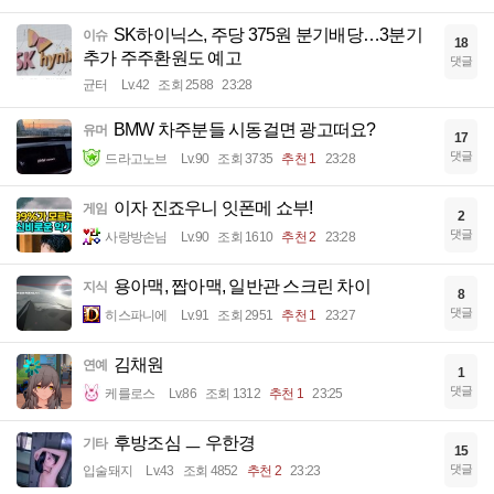
SK하이닉스, 주당 375원 분기배당…3분기
이슈
18
추가 주주환원도 예고
댓글
균터
Lv.42
조회 2588
23:28
BMW 차주분들 시동걸면 광고떠요?
유머
17
댓글
드라고노브
Lv.90
조회 3735
추천 1
23:28
이자 진죠우니 잇폰메 쇼부!
게임
2
댓글
사랑방손님
Lv.90
조회 1610
추천 2
23:28
용아맥, 짭아맥, 일반관 스크린 차이
지식
8
댓글
히스파니에
Lv.91
조회 2951
추천 1
23:27
김채원
연예
1
댓글
케를로스
Lv.86
조회 1312
추천 1
23:25
후방조심 ㅡ 우한경
기타
15
댓글
입술돼지
Lv.43
조회 4852
추천 2
23:23