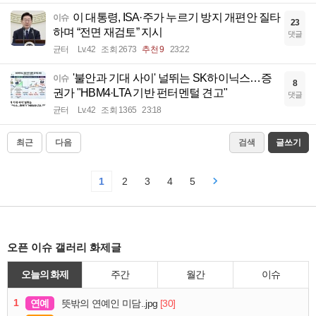
이 대통령, ISA·주가 누르기 방지 개편안 질타
이슈
23
하며 “전면 재검토” 지시
댓글
균터
Lv.42
조회 2673
추천 9
23:22
'불안과 기대 사이' 널뛰는 SK하이닉스…증
이슈
8
권가 "HBM4·LTA 기반 펀터멘털 견고"
댓글
균터
Lv.42
조회 1365
23:18
최근
다음
검색
글쓰기
1
2
3
4
5
오픈 이슈 갤러리 화제글
오늘의 화제
주간
월간
이슈
1
연예
[30]
뜻밖의 연예인 미담..jpg