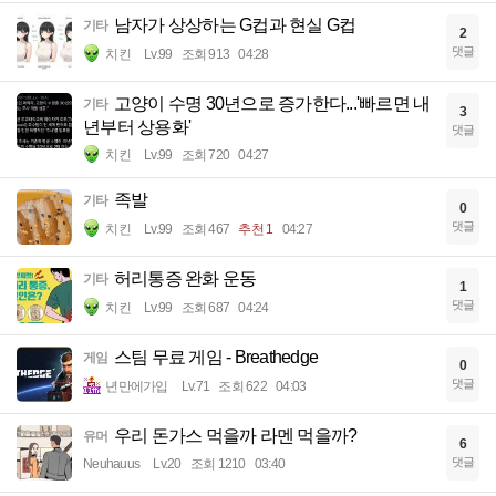
남자가 상상하는 G컵과 현실 G컵
기타
2
댓글
치킨
Lv.99
조회 913
04:28
고양이 수명 30년으로 증가한다...'빠르면 내
기타
3
년부터 상용화'
댓글
치킨
Lv.99
조회 720
04:27
족발
기타
0
댓글
치킨
Lv.99
조회 467
추천 1
04:27
허리통증 완화 운동
기타
1
댓글
치킨
Lv.99
조회 687
04:24
스팀 무료 게임 - Breathedge
게임
0
댓글
년만에가입
Lv.71
조회 622
04:03
우리 돈가스 먹을까 라멘 먹을까?
유머
6
댓글
Neuhauus
Lv.20
조회 1210
03:40