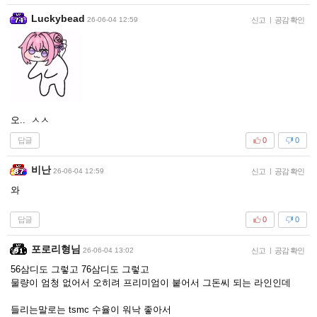
Luckybead
26-06-04 12:59
신고
|
공감 확인
오.. ㅅㅅ
답글
0
0
비난
26-06-04 12:59
신고
|
공감 확인
와
답글
0
0
포로리형님
26-06-04 13:02
신고
|
공감 확인
56삼디도 그렇고 76삼디도 그렇고
물량이 엄청 없어서 오히려 프리미엄이 붙어서 그돈씨 되는 라인인데
들리는말로는 tsmc 수율이 워낙 좋아서