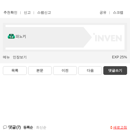
추천확인
신고
스팸신고
공유
스크랩
파노키
메뉴
인장보기
EXP 25%
목록
본문
이전
다음
댓글쓰기
댓글
(7)
등록순
|
최신순
새로고침