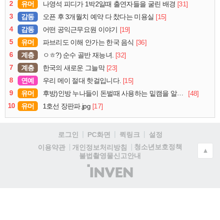
2
유머
[31]
나영석 피디가 1박2일때 출연자들을 굴린 배경
3
감동
[15]
오픈 후 3개월치 예약 다 찼다는 미용실
4
감동
[19]
어떤 공익근무요원 이야기
5
유머
[36]
파브리도 이해 안가는 한국 음식
6
계층
[32]
ㅇㅎ?) 순수 골반 재능녀.
7
계층
[23]
한국의 새로운 그늘막
8
연예
[15]
우리 메이 절대 핫걸입니다.
9
유머
[48]
후방)인방 누나들이 돈벌때 사용하는 밑캠을 알아보자
10
유머
[17]
1호선 장판파.jpg
로그인
PC화면
퀵링크
설정
청소년보호정책
이용약관
개인정보처리방침
▲
불법촬영물신고안내
(주)
인
벤