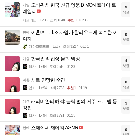
오버워치 한국 신규 영웅 D.MON 플레이 트
게임
9
레일러
댓글
세프라딘
Lv.85
조회 1648
추천 1
01:38
이혼녀 → 1조 사업가 할리우드에 복수한 이
연예
0
여자
댓글
라라크로포드
Lv.87
조회 3227
01:31
한국인의 밥상 물회 먹방
계층
4
댓글
입사
Lv.94
조회 2516
01:23
서로 민망한 순간
계층
0
댓글
입사
Lv.94
조회 2783
추천 1
01:19
캐리비안의 해적: 블랙 펄의 저주 조니 뎁 등
계층
1
장씬
댓글
입사
Lv.94
조회 2721
01:15
스테이씨 재이의 ASMR
연예
0
댓글