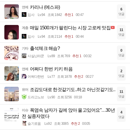
카리나 (에스파)
연예
6
댓글
입사
Lv.94
조회 1842
추천 1
00:47
매일 1500개가 팔린다는 시장 고로케 맛집
계층
11
댓글
입사
Lv.94
조회 2114
추천 1
00:44
출석체크 해슴?
기타
0
댓글
사실난라쿤
Lv.89
조회 769
추천 1
00:32
어쩌다 한번 키키 하음
연예
2
댓글
어쩌다한번
Lv.77
조회 1878
추천 2
00:27
조감도대로 한것같기도..하고 아닌것같기도..
유머
11
댓글
드라고노브
Lv.90
조회 3256
00:18
폭염속 남자가 길에 앉아 울고있어요”…30년
이슈
4
전 실종자였다
댓글
슬기로움
Lv.92
조회 3085
추천 2
00:05