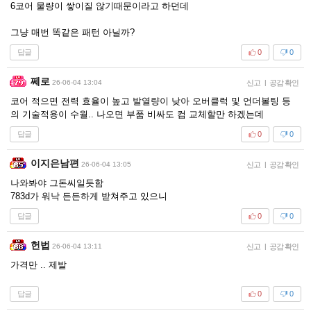
6코어 물량이 쌓이질 않기때문이라고 하던데
그냥 매번 똑같은 패턴 아닐까?
답글
0
0
쩨로
26-06-04 13:04
신고
|
공감 확인
코어 적으면 전력 효율이 높고 발열량이 낮아 오버클럭 및 언더볼팅 등
의 기술적용이 수월.. 나오면 부품 비싸도 컴 교체할만 하겠는데
답글
0
0
이지은남편
26-06-04 13:05
신고
|
공감 확인
나와봐야 그돈씨일듯함
783d가 워낙 든든하게 받쳐주고 있으니
답글
0
0
헌법
26-06-04 13:11
신고
|
공감 확인
가격만 .. 제발
답글
0
0