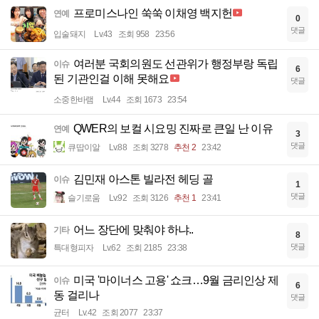
프로미스나인 쑥쑥 이채영 백지헌
연예
0
댓글
입술돼지
Lv.43
조회 958
23:56
여러분 국회의원도 선관위가 행정부랑 독립
이슈
6
된 기관인걸 이해 못해요
댓글
소중한바램
Lv.44
조회 1673
23:54
QWER의 보컬 시요밍 진짜로 큰일 난 이유
연예
3
댓글
큐땁이알
Lv.88
조회 3278
추천 2
23:42
김민재 아스톤 빌라전 헤딩 골
이슈
1
댓글
슬기로움
Lv.92
조회 3126
추천 1
23:41
어느 장단에 맞춰야 하냐..
기타
8
댓글
특대형피자
Lv.62
조회 2185
23:38
미국 '마이너스 고용' 쇼크…9월 금리인상 제
이슈
6
동 걸리나
댓글
균터
Lv.42
조회 2077
23:37