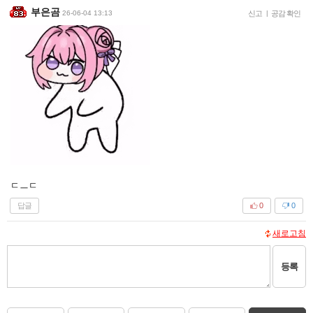
부은곰
26-06-04 13:13
신고
|
공감 확인
ㄷㅡㄷ
답글
0
0
새로고침
등록