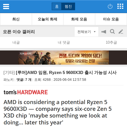
홈
웹진
최신
오늘의 화제
화제 모음
이슈 모음
오픈 이슈 갤러리
전체보기
공
검
글
지
색
내글
내 댓글
10추글
on/off
쓰
기
[기타]
[루머]AMD 임원, Ryzen 5 9600X3D 출시 가능성 시사
파노키
댓글: 7 개
조회:
4268
2026-06-04 12:57:58