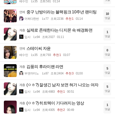
배수민
Lv.35
조회 581
01:14
중구 난방이라는 블랙핑크 10주년 팬미팅
연예
10
댓글
어쩌다한번
Lv.77
조회 2236
추천 1
01:14
실제로 존재한다는 디지몬 속 배경화면
계층
1
댓글
입사
Lv.94
조회 2027
01:11
스테이씨 자윤
연예
0
댓글
배수민
Lv.35
조회 793
추천 1
01:07
김풍의 후라이팬 라면
계층
5
댓글
부엔까미노
Lv.87
조회 2404
추천 3
01:00
(ㅇㅎ?) 잘생긴 남자 보면 혀가 나오는 여자
계층
5
댓글
입사
Lv.94
조회 4883
추천 1
00:51
(ㅇㅎ?) 히트텍이 기다려지는 영상
계층
1
댓글
입사
Lv.94
조회 4005
추천 2
00:49