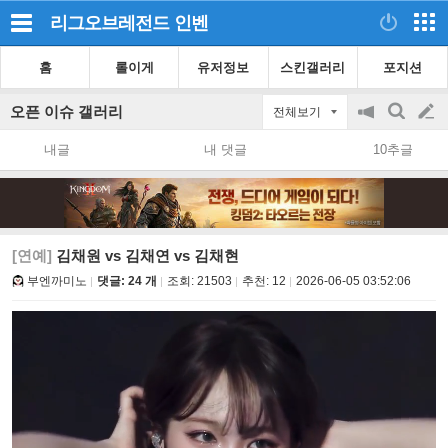
리그오브레전드
인벤
홈
롤이게
유저정보
스킨갤러리
포지션
오픈 이슈 갤러리
전체보기
공
검
글
지
색
내글
내 댓글
10추글
on/off
쓰
기
[연예]
김채원 vs 김채연 vs 김채현
부엔까미노
댓글: 24 개
조회:
21503
추천:
12
2026-06-05 03:52:06