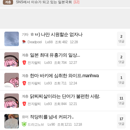
SNS에서 이슈가 되고 있는 일본국회
[12]
계층
ㅎㅂ) 나만 시원할순 없자나
기타
2
댓글
Deadpool
Lv.88
조회 482
12:28
일본 최대 유흥가의 일상...
계층
2
댓글
전자팔찌
Lv.93
조회 704
12:27
한마 바키에 심취한 와이프.manhwa
계층
1
댓글
전자팔찌
Lv.93
조회 711
12:24
닭찌찌살이라는 단어가 불편한 사람.
계층
11
댓글
전자팔찌
Lv.93
조회 844
12:21
적당히를 넘네 커피가..
유머
17
댓글
드라고노브
Lv.90
조회 1211
12:18