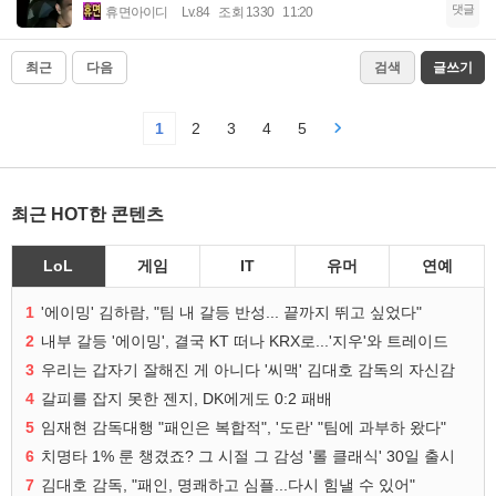
댓글
휴면아이디
Lv.84
조회 1330
11:20
최근
다음
검색
글쓰기
1
2
3
4
5
최근 HOT한 콘텐츠
LoL
게임
IT
유머
연예
1
'에이밍' 김하람, "팀 내 갈등 반성... 끝까지 뛰고 싶었다"
2
내부 갈등 '에이밍', 결국 KT 떠나 KRX로...'지우'와 트레이드
3
우리는 갑자기 잘해진 게 아니다 '씨맥' 김대호 감독의 자신감
4
갈피를 잡지 못한 젠지, DK에게도 0:2 패배
5
임재현 감독대행 "패인은 복합적", '도란' "팀에 과부하 왔다"
6
치명타 1% 룬 챙겼죠? 그 시절 그 감성 '롤 클래식' 30일 출시
7
김대호 감독, "패인, 명쾌하고 심플...다시 힘낼 수 있어"