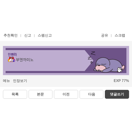
추천확인
신고
스팸신고
공유
스크랩
인벤러
부엔까미노
메뉴
인장보기
EXP 77%
목록
본문
이전
다음
댓글쓰기