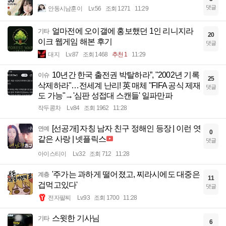
댓글
안동시남훈이
Lv.56
조회 1271
11:29
얼마전에 오이갤에 홍보했던 1인 리니지라
기타
20
이크 웹게임 해본 후기
댓글
대지
Lv.87
조회 1468
추천 1
11:29
10년간 한국 출전권 박탈하라”, "2002년 기록
이슈
25
삭제하라"…전세계 난리! 英 매체 "FIFA 공식 제재
댓글
도 가능"→'심판 성접대 스캔들' 일파만파
작두콩차
Lv.84
조회 1962
11:28
[선공개] 자칭 남자 친구 정해인 등장 | 이런 엿
연예
0
같은 사랑 | 넷플릭스
댓글
아이스티이
Lv.32
조회 712
11:28
'주가는 과하게 떨어졌고, 찌라시에도 대중은
계층
11
겁먹고있다'
댓글
전자팔찌
Lv.93
조회 1700
11:28
스윗한 기사님
기타
6