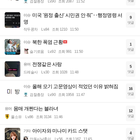
댓글
검찰총장
Lv.90
조회 2087
11:52
미국 '원정 출산' 시민권 안 줘"‥행정명령 서
이슈
9
명
댓글
작두콩차
Lv.84
조회 1210
11:50
북한 폭염 근황
이슈
1
댓글
슬기로움
Lv.92
조회 991
11:50
전쟁같은 사랑
유머
5
댓글
드레술사
Lv.30
조회 1028
11:48
올해 모기 고문영상이 적었던 이유 밝혀짐
이슈
16
댓글
검찰총장
Lv.90
조회 1958
11:47
몸매 개쩐다는 블라녀
유머
12
댓글
풀소유
Lv.86
조회 3134
11:46
아이자와 미나미 카드 스탯
기타
4
댓글
안동시남훈이
Lv.56
조회 1167
11:45