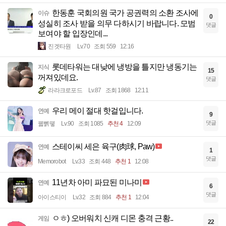
한동훈 국회의원 국가 공권력의 소환 조사에
이슈
0
성실히 조사 받을 의무 다하시기 바랍니다. 모범
댓글
보여야 할 입장인데...
진겟타원
Lv.70
조회 559
12:16
롯데타워는 대낮에 냉방을 틀지만 냉동기는
지식
15
꺼져있데요.
댓글
라라크로포드
Lv.87
조회 1868
12:11
우리 메이 절대 핫걸입니다.
연예
9
댓글
꿻뻵뗗
Lv.90
조회 1085
추천 4
12:09
스테이씨 세은 육구(肉球, Paw)
연예
1
댓글
Memorobot
Lv.33
조회 448
추천 1
12:08
11년차 아미 파묘된 미나미
연예
6
댓글
아이스티이
Lv.32
조회 884
추천 1
12:04
ㅇㅎ) 오버워치 신캐 디몬 충격 근황..
게임
22