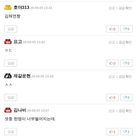
호야313
26-06-05 13:41
신고
|
공감 확인
김채연짱
답글
0
0
요고
26-06-05 13:42
신고
|
공감 확인
ㅇㄷ
답글
0
0
제갈운현
26-06-05 15:03
신고
|
공감 확인
ㅅㅅ
답글
0
0
김나비
26-06-05 15:07
신고
|
공감 확인
셋중 한명이 너무떨어지는데.
답글
1
1