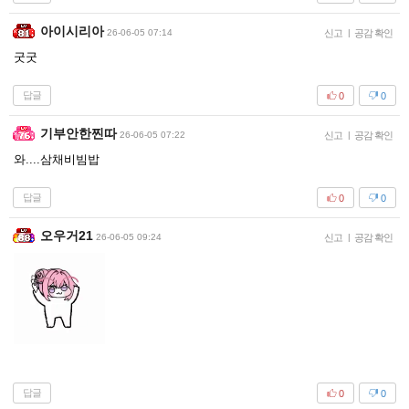
아이시리아
26-06-05 07:14
신고
|
공감 확인
굿굿
답글
0
0
기부안한찐따
26-06-05 07:22
신고
|
공감 확인
와....삼채비빔밥
답글
0
0
오우거21
26-06-05 09:24
신고
|
공감 확인
답글
0
0