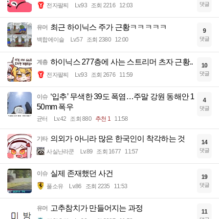
댓글
전자팔찌
Lv.93
조회 2216
12:03
최근 하이닉스 주가 근황ㅋㅋㅋㅋㅋ
유머
9
댓글
백합에이슬
Lv.57
조회 2380
12:00
하이닉스 277층에 사는 스트리머 츠자 근황..
계층
10
댓글
전자팔찌
Lv.93
조회 2676
11:59
‘입추’ 무색한 39도 폭염…주말 강원 동해안 1
이슈
4
50mm 폭우
댓글
균터
Lv.42
조회 880
추천 1
11:58
의외가 아니라 많은 한국인이 착각하는 것
기타
14
댓글
사실난라쿤
Lv.89
조회 1677
11:57
실제 존재했던 사건
이슈
19
댓글
풀소유
Lv.86
조회 2235
11:53
고추참치가 만들어지는 과정
유머
11