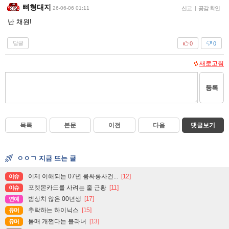
삐형대지
26-06-06 01:11
신고
|
공감 확인
난 채원!
답글
0
0
새로고침
등록
목록
본문
이전
다음
댓글보기
ㅇㅇㄱ 지금 뜨는 글
이제 이해되는 07년 룸싸롱사건...
[12]
이슈
포켓몬카드를 사려는 줄 근황
[11]
이슈
범상치 않은 00년생
[17]
연예
추락하는 하이닉스
[15]
유머
몸매 개쩐다는 블라녀
[13]
유머