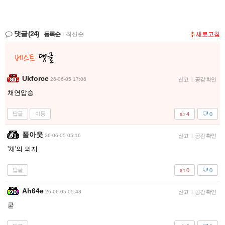
댓글
(24)
등록순
|
최신순
새로고침
Ukforce
26-06-05 17:06
신고
|
공감 확인
채연압승
답글
이동
4
0
폴아웃
26-06-05 05:16
신고
|
공감 확인
'채'의 의지
답글
0
0
Ah64e
26-06-05 05:43
신고
|
공감 확인
굳