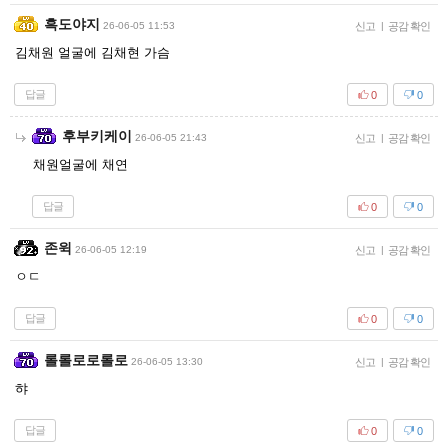
흑도야지
26-06-05 11:53
신고
|
공감 확인
김채원 얼굴에 김채현 가슴
답글
0
0
후부키케이
26-06-05 21:43
신고
|
공감 확인
채원얼굴에 채연
답글
0
0
존윅
26-06-05 12:19
신고
|
공감 확인
ㅇㄷ
답글
0
0
롤롤로로롤로
26-06-05 13:30
신고
|
공감 확인
햐
답글
0
0