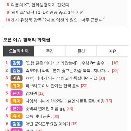
8
여름의 KT, 한화생명까지 잡았다
9
'페이즈' 날뛴 T1, DK 연승 끊고 1위 지켜
10
젠지 유상욱 감독 "2세트 역전의 원인...너무 급했다"
오픈 이슈 갤러리 화제글
오늘의 화제
주간
월간
이슈
1
감동
[16]
“인형 같은 아이가 가라앉는데”…수심 3m 호수 뛰어든 60대 의인
2
감동
[22]
슥오더니 촤악.. 연기 뚫고는 가슴 툭툭.. 지나가던 아재의 정체
3
계층
[39]
ㅇㅎ) 나이키 역사상 최고의 품질이던 시절
4
유머
[23]
파브리도 이해 안가는 한국 음식
5
연예
[12]
김채원
6
유머
[15]
나영석 피디가 1박2일때 출연자들을 굴린 배경
7
연예
[23]
뜻밖의 연예인 미담..jpg
8
유머
[38]
요즘 폐미 근황.
9
감동
[15]
어떤 공익근무요원 이야기