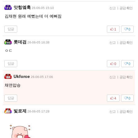
앗힝엨훅
26-06-05 15:10
신고
|
공감 확인
김채현 원래 예뻤는데 더 예뻐짐
답글
1
0
롯데검
26-06-05 16:38
신고
|
공감 확인
ㅇㄷ
답글
0
0
Ukforce
26-06-05 17:06
신고
|
공감 확인
채연압승
답글
4
0
빛로제
26-06-05 17:28
신고
|
공감 확인