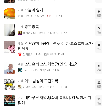
오늘의 일기
기타
9
댓글
히롣
Lv.15
조회 825
추천 1
11:44
똥꼬중독
기타
5
댓글
휴면아이디
Lv.84
조회 1633
11:42
ㅇㅎ?) 행사장에 나타난 동탄 코스프레 츠자
계층
8
인터뷰.
댓글
전자팔찌
Lv.93
조회 2839
11:41
스님은 왜 스님처럼(?) 안 입나요?
계층
5
댓글
Earth
Lv.96
조회 1985
11:39
어느 남성의 교전기록
기타
11
댓글
제르만크록
Lv.81
조회 2161
11:38
내란부부 저녁,영화비 특활비...대법원서 뒤
이슈
13
집혀
댓글