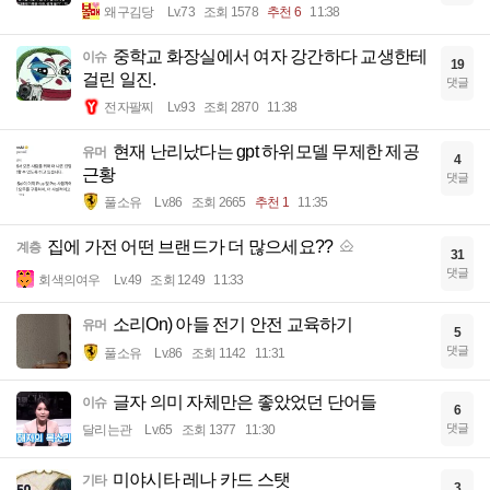
왜구김당
Lv.73
조회 1578
추천 6
11:38
중학교 화장실에서 여자 강간하다 교생한테
이슈
19
걸린 일진.
댓글
전자팔찌
Lv.93
조회 2870
11:38
현재 난리났다는 gpt 하위모델 무제한 제공
유머
4
근황
댓글
풀소유
Lv.86
조회 2665
추천 1
11:35
집에 가전 어떤 브랜드가 더 많으세요??
계층
31
댓글
회색의여우
Lv.49
조회 1249
11:33
소리On) 아들 전기 안전 교육하기
유머
5
댓글
풀소유
Lv.86
조회 1142
11:31
글자 의미 자체만은 좋았었던 단어들
이슈
6
댓글
달리는관
Lv.65
조회 1377
11:30
미야시타 레나 카드 스탯
기타
3