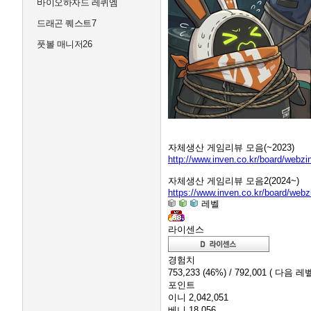
바이오하자드 레퀴엠
드래곤 퀘스트7
풋볼 매니저26
자체생산 게임리뷰 모음(~2023)
http://www.inven.co.kr/board/webz
자체생산 게임리뷰 모음2(2024~)
https://www.inven.co.kr/board/web
레벨
라이센스
경험치
753,233
(46%)
/ 792,001
( 다음 레벨
포인트
이니
2,042,051
베니
18,056