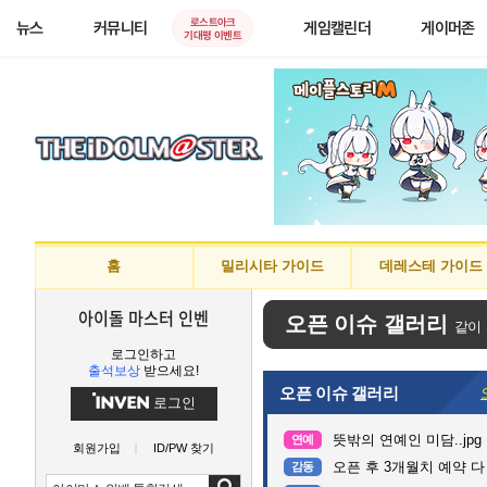
로스트아크
뉴스
커뮤니티
게임캘린더
게이머존
기대평 이벤트
홈
밀리시타 가이드
데레스테 가이드
아이돌 마스터 인벤
오픈 이슈 갤러리
같이
로그인하고
출석보상
받으세요!
오픈 이슈 갤러리
로그인
뜻밖의 연예인 미담..jpg
연예
회원가입
ID/PW 찾기
오픈 후 3개월치 예약 
감동