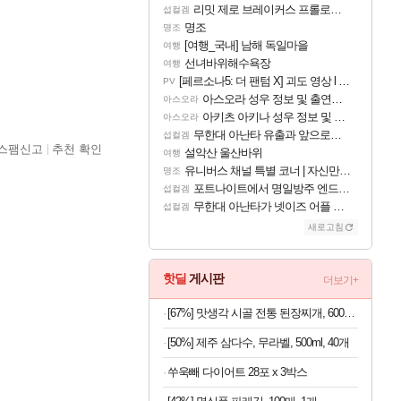
리밋 제로 브레이커스 프롤로그 테스트 후기 영상 업로드
섭컬겜
명조
명조
[여행_국내] 남해 독일마을
여행
선녀바위해수욕장
여행
[페르소나5: 더 팬텀 X] 괴도 영상 l 타카마키 안·댄싱 스타
PV
아스오라 성우 정보 및 출연작 모음
아스오라
아키츠 아키나 성우 정보 및 주요 필모
아스오라
무한대 아난타 유출과 앞으로의 예상 (루머)
섭컬겜
스팸신고
추천 확인
설악산 울산바위
여행
유니버스 채널 특별 코너 | 자신만의 스타일
명조
포트나이트에서 명일방주 엔드필드 [펠리카] 판매 예정
섭컬겜
무한대 아난타가 넷이즈 어플 달력에 일정 등록
섭컬겜
새로고침
핫딜
게시판
더보기+
[67%] 맛생각 시골 전통 된장찌개, 600g, 5개
[50%] 제주 삼다수, 무라벨, 500ml, 40개
쑤욱빼 다이어트 28포 x 3박스