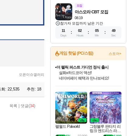
모집
아스오라 CBT 모집
08.19
참가자 모집까지 남은 기간
11
02
05
48
Days
Hours
Min
Sec
게임 핫딜 (PC/스팀)
스토어+
더 렐릭 퍼스트 가디언 정식 출시
설화x하드코어 액션!
오픈이슈갤러리
네이버페이 혜택과 만나보세요!
인벤게임즈 8월 특별 할인!
드래곤소드: 어웨이크닝 입점!
문명 7 특별 할인!
마블 투혼 파이팅 소울즈 정식출시!
귀무자: 검의 길 예약 판매 중!
비스트 오브 리인카네이션 정식 출시!
커세어 코브 출시 기념 할인!
베데스다 40주년 기념 할인 중!
캡콤 프렌차이즈 할인 진행 중!
캡콤 일부 상품 상시 할인
스타워즈 은하계 레이서
로블록스 기프트 카드 공식 입점
조회:
22,535
추천:
18
인기 퍼블리셔 모음!
스팀으로 만나는 드래곤소드!
조선&고려 DLC 출시 예정
마블 히어로 총 출동&화려한 격투!
10% 할인과
게임프릭 신작 IP
해적'섬'을 발전시키자!
베데스다의 명작들을
몬헌, 바하 등 인기 IP를
몬헌 와일즈 & 드래곤즈 도그마2
인벤게임즈에서 10% 추가 적립
Robux를 가장 안전하고
최대 90% 할인가를 만나보세요!
네이버혜택과 함께 만나보세요!
50%할인&추가 적립까지!
네이버 포인트 혜택까지!
이니&베니 혜택까지!
네이버 혜택가와 함께 예약하세요!
할인&네이버혜택으로 만나보세요!
40주년 프로모션으로 만나보세요!
할인가에 만나보세요!
일부 에디션 상시 할인!
혜택으로 예약 판매 중
편안하게 충전하세요
목록
|
댓글(
34
)
팰월드 Palworld
그랑블루 판타지 리
링크 엔드리스 라그
나로크 업그레이드