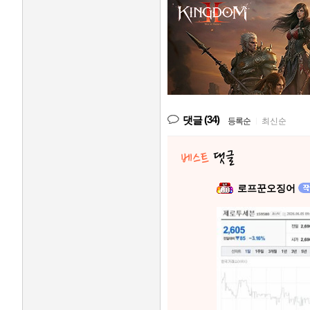
(34)
댓글
등록순
|
최신순
로프꾼오징어