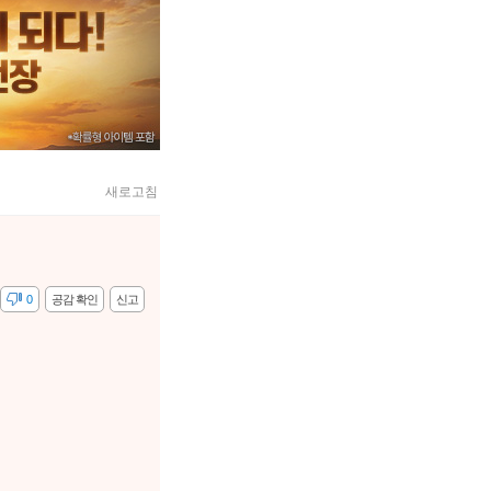
새로고침
감
0
공감 확인
신고