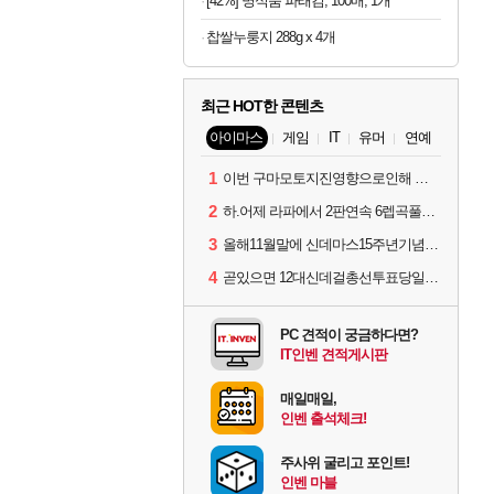
[42%] 명식품 파래김, 100매, 1개
찹쌀누룽지 288g x 4개
최근 HOT한 콘텐츠
아이마스
게임
IT
유머
연예
1
이번 구마모토지진영향으로인해 아이돌 커뮤니케이션 매일 게시물이 중단된다고하네요ㅠ
2
하.어제 라파에서 2판연속 6렙곡풀콤못했네요.
3
올해11월말에 신데마스15주년기념 라이브를 하네요
4
곧있으면 12대신데걸총선투표당일이네요.
PC 견적이 궁금하다면?
IT인벤 견적게시판
매일매일,
인벤 출석체크!
주사위 굴리고 포인트!
인벤 마블