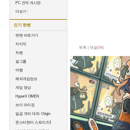
PC 견적 게시판
더보기
인기 팟벤
팟벤 바로가기
치지직
목록
|
댓글(
34
)
차벤
걸그룹
여행
해외게임정보
게임 영상
HyperX OMEN
브이 라이징
일곱 개의 대죄: Origin
몬스터헌터 스토리즈3