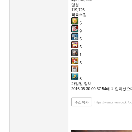
명성
119,726
획득스킬
5
9
5
5
1
5
5
가입일 정보
2016-05-30 09:37:54에 가입하
주소복사
https://www.inven.co.kr/