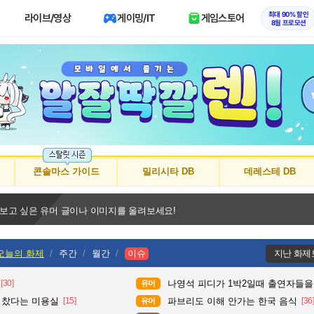
최대 90% 할인
라이브/영상
게이밍/IT
게임스토어
8월 프로모션
콘솔마스 가이드
밀리시타 DB
데레스테 DB
 보고 싶은 유머 글이나 이미지를 올려보세요!
오늘의 화제
주간
월간
이슈
지난 화제
[30]
나영석 피디가 1박2일때 출연자들을
유머
다 찼다는 미용실
[15]
파브리도 이해 안가는 한국 음식
[36
유머