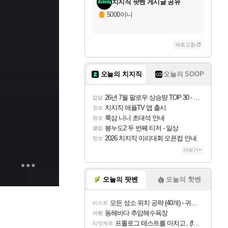
치지직 팟벤 게시글 공유
5000이니
새로고침
오늘의 치지직
오늘의 SOOP
26년 7월 팔로우 상승량 TOP 30 - 월간 치지직
잡담
치지직 애플TV 앱 출시
정보
룩삼 니니 초대석 안내
정보
봉누도2 두 번째 티저 - 일상
클립
2026 치지직 이리대회 오픈컵 안내
정보
더보기+
오늘의 팟벤
오늘의 핫벤
모든 성소 위치 공략 (40개) - 귀환한 영혼 도전과제
비스트
동해바다 추암해수욕장
여행
프롤로그 테스트를 마치고.. (feat. 리아)
리밋제로