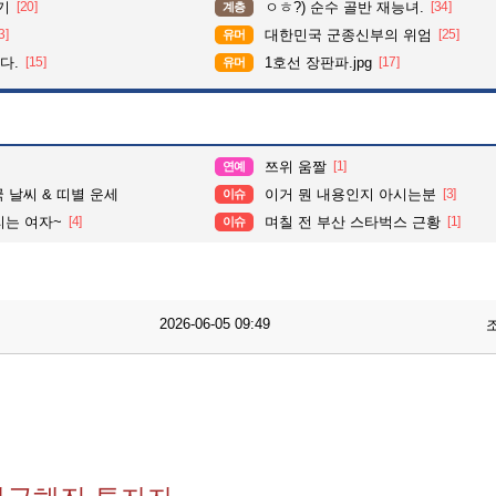
기
[20]
ㅇㅎ?) 순수 골반 재능녀.
[34]
계층
3]
대한민국 군종신부의 위엄
[25]
유머
다.
[15]
1호선 장판파.jpg
[17]
유머
쯔위 움짤
[1]
연예
전국 날씨 & 띠별 운세
이거 뭔 내용인지 아시는분
[3]
이슈
리는 여자~
[4]
며칠 전 부산 스타벅스 근황
[1]
이슈
2026-06-05 09:49