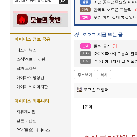
어떤 공익근무요원 이야
감동
한국의 새로운 그늘막
[2
계층
우리 메이 절대 핫걸입니
연예
ㅇㅇㄱ 지금 뜨는 글
아이마스 정보 공유
클릭 금지
[1]
연예
리포터 뉴스
[2026-08-08] 오늘의 
기타
소식/정보 게시판
ㅇㅎ) 청바지가 잘 어울
기타
팁과 노하우
주소보기
복사
아이마스 영상관
아이마스 이미지판
로프꾼오징어
아이마스 커뮤니티
[유머]
자유게시판
질문과 답변
PS4(콘솔) 아이마스