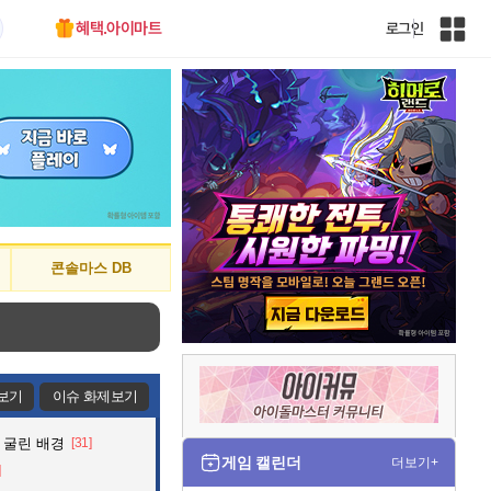
혜택.아이마트
로그인
인
벤
전
체
사
이
트
맵
콘솔마스 DB
보기
이슈 화제보기
 굴린 배경
[31]
게임 캘린더
더보기+
]